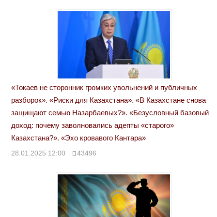
«Токаев не сторонник громких увольнений и публичных
разборок». «Риски для Казахстана». «В Казахстане снова
защищают семью Назарбаевых?». «Безусловный базовый
доход: почему заволновались адепты «старого»
Казахстана?». «Эхо кровавого Кантара»
28.01.2025 12:00
43496