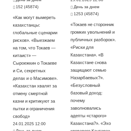
152 (45874)
День за днем
1253 (45874)
«Как могут вымереть
«Токаев не сторонник
казахстанцы:
громких увольнений и
глобальные сценарии
публичных разборок».
рисков». «Выезжаем
«Риски для
на том, что Токаев —
Казахстана». «В
китаист» —
Казахстане снова
Сыроежкин о Токаеве
защищают семью
и Си, секретных
Назарбаевых?».
делах и о Масимове».
«Безусловный
«Казахстан хвалят за
базовый доход:
отмену смертной
почему
казни и критикуют за
заволновались
пытки и ограничения
адепты «старого»
свобод»
Казахстана?». «Эхо
24.01.2025 12:00
День за днем
кровавого Кантара»