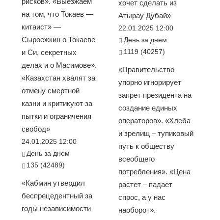
рисков». «Выезжаем
хочет сделать из
на том, что Токаев —
Атырау Дубай»
китаист» —
22.01.2025 12:00
Сыроежкин о Токаеве
День за днем
1119 (40257)
и Си, секретных
делах и о Масимове».
«Правительство
«Казахстан хвалят за
упорно игнорирует
отмену смертной
запрет президента на
казни и критикуют за
создание единых
пытки и ограничения
операторов». «Хлеба
свобод»
и зрелищ – тупиковый
24.01.2025 12:00
путь к обществу
День за днем
всеобщего
135 (42489)
потребления». «Цена
«Кабмин утвердил
растет – падает
беспрецедентный за
спрос, а у нас
годы независимости
наоборот».