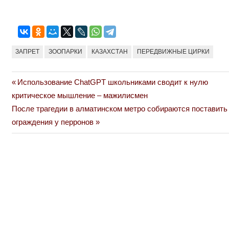
ЗАПРЕТ
ЗООПАРКИ
КАЗАХСТАН
ПЕРЕДВИЖНЫЕ ЦИРКИ
Previous
Использование ChatGPT школьниками сводит к нулю
Навигация
Post:
критическое мышление – мажилисмен
по
Next
После трагедии в алматинском метро собираются поставить
Post:
ограждения у перронов
записям