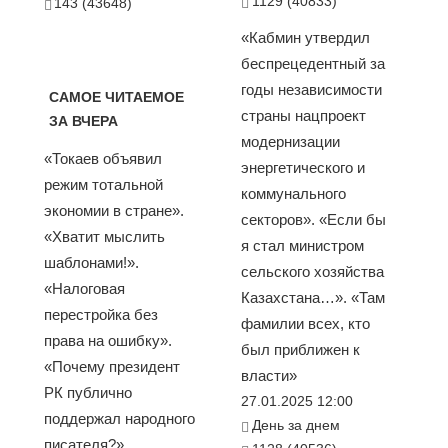
1129 (40833)
143 (43648)
«Кабмин утвердил
беспрецедентный за
годы независимости
САМОЕ ЧИТАЕМОЕ
страны нацпроект
ЗА ВЧЕРА
модернизации
«Токаев объявил
энергетического и
режим тотальной
коммунального
экономии в стране».
секторов». «Если бы
«Хватит мыслить
я стал министром
шаблонами!».
сельского хозяйства
«Налоговая
Казахстана…». «Там
перестройка без
фамилии всех, кто
права на ошибку».
был приближен к
«Почему президент
власти»
РК публично
27.01.2025 12:00
поддержал народного
День за днем
писателя?».