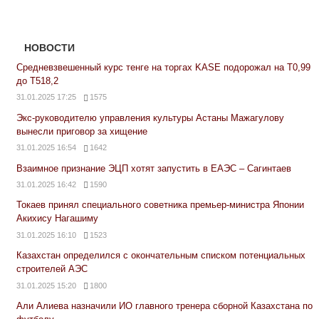
НОВОСТИ
Средневзвешенный курс тенге на торгах KASE подорожал на Т0,99
до Т518,2
31.01.2025 17:25
1575
Экс-руководителю управления культуры Астаны Мажагулову
вынесли приговор за хищение
31.01.2025 16:54
1642
Взаимное признание ЭЦП хотят запустить в ЕАЭС – Сагинтаев
31.01.2025 16:42
1590
Токаев принял специального советника премьер-министра Японии
Акихису Нагашиму
31.01.2025 16:10
1523
Казахстан определился с окончательным списком потенциальных
строителей АЭС
31.01.2025 15:20
1800
Али Алиева назначили ИО главного тренера сборной Казахстана по