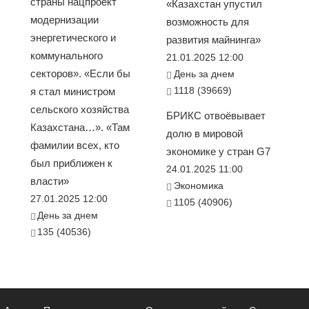
страны нацпроект
«Казахстан упустил
модернизации
возможность для
энергетического и
развития майнинга»
коммунального
21.01.2025 12:00
секторов». «Если бы
День за днем
1118 (39669)
я стал министром
сельского хозяйства
БРИКС отвоёвывает
Казахстана…». «Там
долю в мировой
фамилии всех, кто
экономике у стран G7
был приближен к
24.01.2025 11:00
власти»
Экономика
27.01.2025 12:00
1105 (40906)
День за днем
135 (40536)