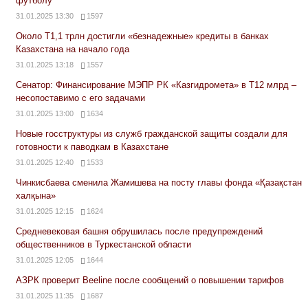
футболу
31.01.2025 13:30
1597
Около Т1,1 трлн достигли «безнадежные» кредиты в банках
Казахстана на начало года
31.01.2025 13:18
1557
Сенатор: Финансирование МЭПР РК «Казгидромета» в Т12 млрд –
несопоставимо с его задачами
31.01.2025 13:00
1634
Новые госструктуры из служб гражданской защиты создали для
готовности к паводкам в Казахстане
31.01.2025 12:40
1533
Чинкисбаева сменила Жамишева на посту главы фонда «Қазақстан
халқына»
31.01.2025 12:15
1624
Средневековая башня обрушилась после предупреждений
общественников в Туркестанской области
31.01.2025 12:05
1644
АЗРК проверит Beeline после сообщений о повышении тарифов
31.01.2025 11:35
1687