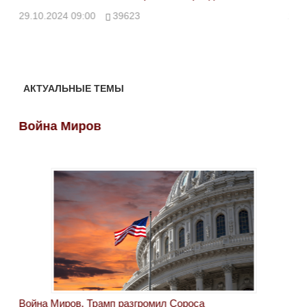
ми
29.10.2024 09:00
39623
28.
АКТУАЛЬНЫЕ ТЕМЫ
Война Миров
Во
Война Миров. Трамп разгромил Сороса
Вой