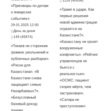
1128 (40536)
«Приговоры по делам
«Трамп в ударе. Как
о январских
первые решения
событиях»
новой администрации
29.01.2025 12:00
отразятся на
День за днем
Казахстане?».
149 (45874)
«Казахстану не грозят
«Токаев не сторонник
вооруженные
громких увольнений и
конфликты». «Рейтинг
публичных разборок».
управленцев не
«Риски для
бьется с
Казахстана». «В
реальностью».
Казахстане снова
«ОСМС: пациент
защищают семью
скорее мёртв, чем
Назарбаевых?».
застрахован».
«Безусловный
«Сатира не
базовый доход:
преступление»
почему