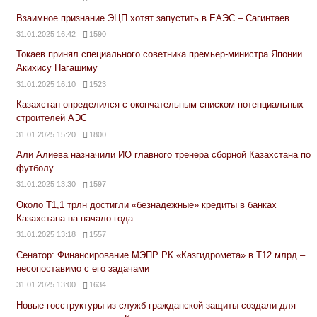
Взаимное признание ЭЦП хотят запустить в ЕАЭС – Сагинтаев
31.01.2025 16:42
1590
Токаев принял специального советника премьер-министра Японии
Акихису Нагашиму
31.01.2025 16:10
1523
Казахстан определился с окончательным списком потенциальных
строителей АЭС
31.01.2025 15:20
1800
Али Алиева назначили ИО главного тренера сборной Казахстана по
футболу
31.01.2025 13:30
1597
Около Т1,1 трлн достигли «безнадежные» кредиты в банках
Казахстана на начало года
31.01.2025 13:18
1557
Сенатор: Финансирование МЭПР РК «Казгидромета» в Т12 млрд –
несопоставимо с его задачами
31.01.2025 13:00
1634
Новые госструктуры из служб гражданской защиты создали для