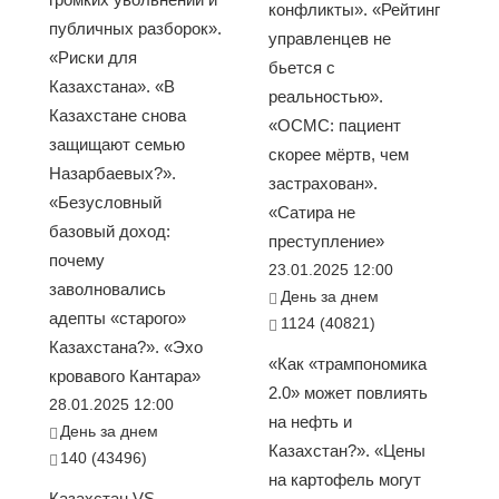
конфликты». «Рейтинг
публичных разборок».
управленцев не
«Риски для
бьется с
Казахстана». «В
реальностью».
Казахстане снова
«ОСМС: пациент
защищают семью
скорее мёртв, чем
Назарбаевых?».
застрахован».
«Безусловный
«Сатира не
базовый доход:
преступление»
почему
23.01.2025 12:00
заволновались
День за днем
адепты «старого»
1124 (40821)
Казахстана?». «Эхо
«Как «трампономика
кровавого Кантара»
2.0» может повлиять
28.01.2025 12:00
на нефть и
День за днем
Казахстан?». «Цены
140 (43496)
на картофель могут
Казахстан VS