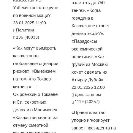
взлететь до 750
Узбекистан: кто круче
тенге». «Когда
по военной мощи?
говядина в
28.01.2025 11:00
Казахстане станет
Политика
деликатесом?».
136 (40833)
«Парадоксы
«Как могут вымереть
экономической
казахстанцы:
политики». «Как
глобальные сценарии
грузин из Москвы
рисков». «Выезжаем
хочет сделать из
на том, что Токаев —
Атырау Дубай»
китаист» —
22.01.2025 12:00
Сыроежкин о Токаеве
День за днем
1119 (40257)
и Си, секретных
делах и о Масимове».
«Правительство
«Казахстан хвалят за
упорно игнорирует
отмену смертной
запрет президента на
казни и критикуют за