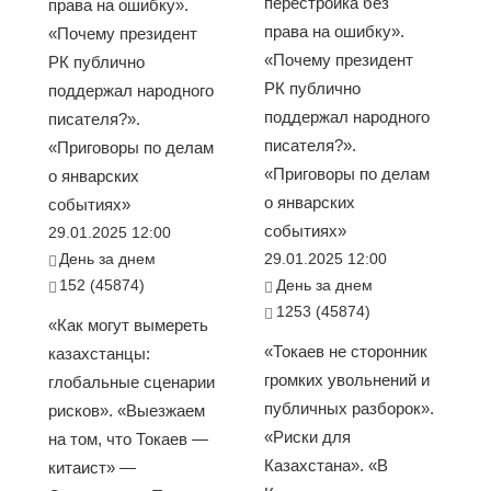
перестройка без
права на ошибку».
права на ошибку».
«Почему президент
«Почему президент
РК публично
РК публично
поддержал народного
поддержал народного
писателя?».
писателя?».
«Приговоры по делам
«Приговоры по делам
о январских
о январских
событиях»
событиях»
29.01.2025 12:00
День за днем
29.01.2025 12:00
152 (45874)
День за днем
1253 (45874)
«Как могут вымереть
«Токаев не сторонник
казахстанцы:
громких увольнений и
глобальные сценарии
публичных разборок».
рисков». «Выезжаем
«Риски для
на том, что Токаев —
Казахстана». «В
китаист» —