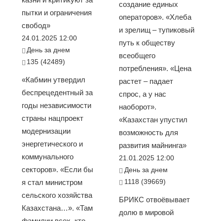
создание единых
пытки и ограничения
операторов». «Хлеба
свобод»
и зрелищ – тупиковый
24.01.2025 12:00
путь к обществу
День за днем
всеобщего
135 (42489)
потребления». «Цена
«Кабмин утвердил
растет – падает
беспрецедентный за
спрос, а у нас
годы независимости
наоборот».
страны нацпроект
«Казахстан упустил
модернизации
возможность для
энергетического и
развития майнинга»
коммунального
21.01.2025 12:00
секторов». «Если бы
День за днем
1118 (39669)
я стал министром
сельского хозяйства
БРИКС отвоёвывает
Казахстана…». «Там
долю в мировой
фамилии всех, кто