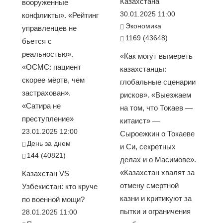
Казахстана
вооруженные
30.01.2025 11:00
конфликты». «Рейтинг
Экономика
управленцев не
1169 (43648)
бьется с
реальностью».
«Как могут вымереть
«ОСМС: пациент
казахстанцы:
скорее мёртв, чем
глобальные сценарии
застрахован».
рисков». «Выезжаем
«Сатира не
на том, что Токаев —
преступление»
китаист» —
23.01.2025 12:00
Сыроежкин о Токаеве
День за днем
и Си, секретных
144 (40821)
делах и о Масимове».
«Казахстан хвалят за
Казахстан VS
отмену смертной
Узбекистан: кто круче
казни и критикуют за
по военной мощи?
пытки и ограничения
28.01.2025 11:00