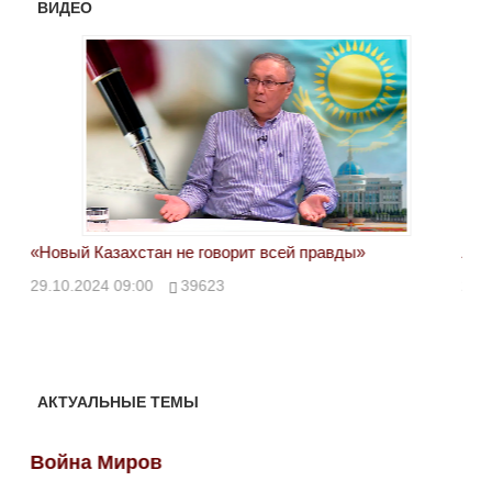
ВИДЕО
«Новый Казахстан не говорит всей правды»
Лон
ми
29.10.2024 09:00
39623
28.
АКТУАЛЬНЫЕ ТЕМЫ
Война Миров
Во