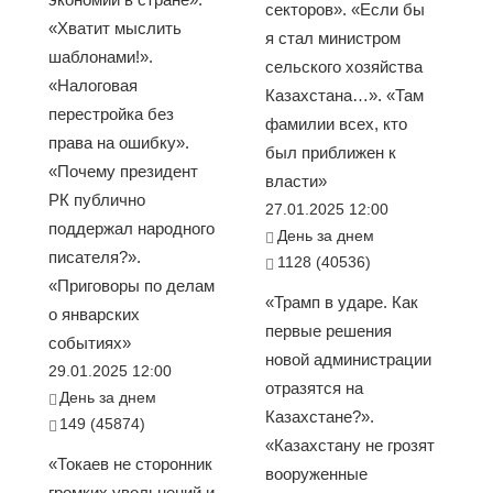
секторов». «Если бы
«Хватит мыслить
я стал министром
шаблонами!».
сельского хозяйства
«Налоговая
Казахстана…». «Там
перестройка без
фамилии всех, кто
права на ошибку».
был приближен к
«Почему президент
власти»
РК публично
27.01.2025 12:00
поддержал народного
День за днем
писателя?».
1128 (40536)
«Приговоры по делам
«Трамп в ударе. Как
о январских
первые решения
событиях»
новой администрации
29.01.2025 12:00
отразятся на
День за днем
Казахстане?».
149 (45874)
«Казахстану не грозят
«Токаев не сторонник
вооруженные
громких увольнений и