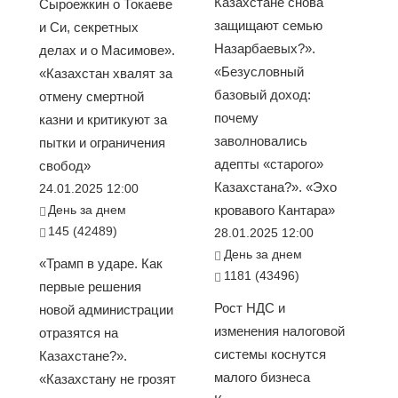
Казахстане снова
Сыроежкин о Токаеве
защищают семью
и Си, секретных
Назарбаевых?».
делах и о Масимове».
«Безусловный
«Казахстан хвалят за
базовый доход:
отмену смертной
почему
казни и критикуют за
заволновались
пытки и ограничения
адепты «старого»
свобод»
Казахстана?». «Эхо
24.01.2025 12:00
День за днем
кровавого Кантара»
145 (42489)
28.01.2025 12:00
День за днем
«Трамп в ударе. Как
1181 (43496)
первые решения
Рост НДС и
новой администрации
изменения налоговой
отразятся на
системы коснутся
Казахстане?».
малого бизнеса
«Казахстану не грозят