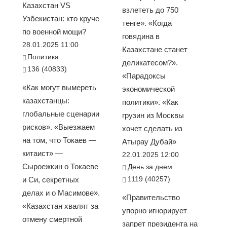
Казахстан VS
взлететь до 750
Узбекистан: кто круче
тенге». «Когда
по военной мощи?
говядина в
28.01.2025 11:00
Казахстане станет
Политика
деликатесом?».
136 (40833)
«Парадоксы
«Как могут вымереть
экономической
казахстанцы:
политики». «Как
глобальные сценарии
грузин из Москвы
рисков». «Выезжаем
хочет сделать из
на том, что Токаев —
Атырау Дубай»
китаист» —
22.01.2025 12:00
Сыроежкин о Токаеве
День за днем
1119 (40257)
и Си, секретных
делах и о Масимове».
«Правительство
«Казахстан хвалят за
упорно игнорирует
отмену смертной
запрет президента на