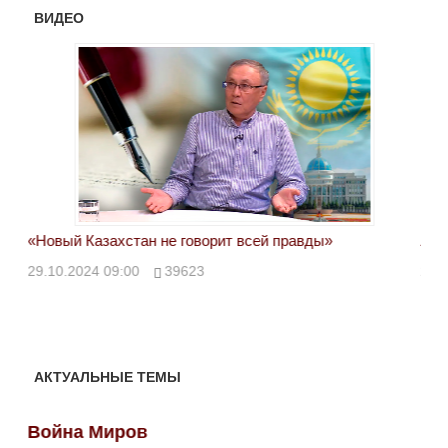
ВИДЕО
«Новый Казахстан не говорит всей правды»
Лон
ми
29.10.2024 09:00
39623
28.
АКТУАЛЬНЫЕ ТЕМЫ
Война Миров
Во