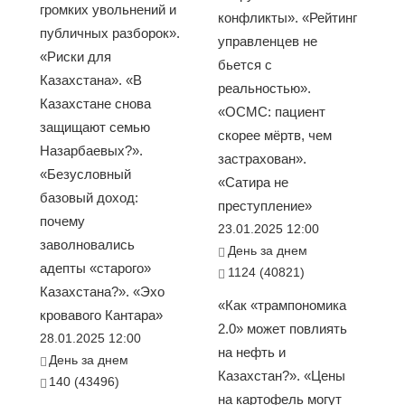
громких увольнений и
конфликты». «Рейтинг
публичных разборок».
управленцев не
«Риски для
бьется с
Казахстана». «В
реальностью».
Казахстане снова
«ОСМС: пациент
защищают семью
скорее мёртв, чем
Назарбаевых?».
застрахован».
«Безусловный
«Сатира не
базовый доход:
преступление»
почему
23.01.2025 12:00
заволновались
День за днем
адепты «старого»
1124 (40821)
Казахстана?». «Эхо
«Как «трампономика
кровавого Кантара»
2.0» может повлиять
28.01.2025 12:00
на нефть и
День за днем
Казахстан?». «Цены
140 (43496)
на картофель могут