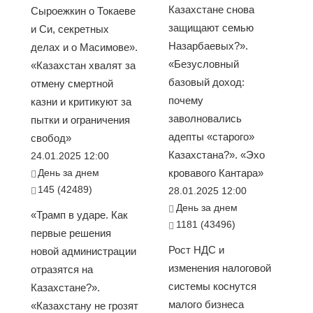
Казахстане снова
Сыроежкин о Токаеве
защищают семью
и Си, секретных
Назарбаевых?».
делах и о Масимове».
«Безусловный
«Казахстан хвалят за
базовый доход:
отмену смертной
почему
казни и критикуют за
заволновались
пытки и ограничения
адепты «старого»
свобод»
Казахстана?». «Эхо
24.01.2025 12:00
День за днем
кровавого Кантара»
145 (42489)
28.01.2025 12:00
День за днем
«Трамп в ударе. Как
1181 (43496)
первые решения
Рост НДС и
новой администрации
изменения налоговой
отразятся на
системы коснутся
Казахстане?».
малого бизнеса
«Казахстану не грозят