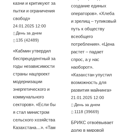
казни и критикуют за
создание единых
пытки и ограничения
операторов». «Хлеба
свобод»
и зрелищ – тупиковый
24.01.2025 12:00
путь к обществу
День за днем
всеобщего
135 (42489)
потребления». «Цена
«Кабмин утвердил
растет – падает
беспрецедентный за
спрос, а у нас
годы независимости
наоборот».
страны нацпроект
«Казахстан упустил
модернизации
возможность для
энергетического и
развития майнинга»
коммунального
21.01.2025 12:00
секторов». «Если бы
День за днем
1118 (39669)
я стал министром
сельского хозяйства
БРИКС отвоёвывает
Казахстана…». «Там
долю в мировой