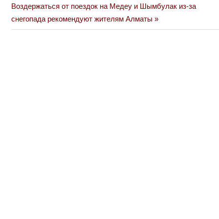
Next
Post:
Воздержаться от поездок на Медеу и Шымбулак из-за
по
Post:
снегопада рекомендуют жителям Алматы
записям