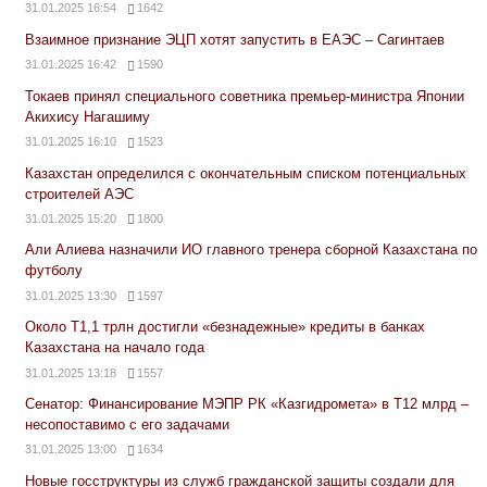
31.01.2025 16:54
1642
Взаимное признание ЭЦП хотят запустить в ЕАЭС – Сагинтаев
31.01.2025 16:42
1590
Токаев принял специального советника премьер-министра Японии
Акихису Нагашиму
31.01.2025 16:10
1523
Казахстан определился с окончательным списком потенциальных
строителей АЭС
31.01.2025 15:20
1800
Али Алиева назначили ИО главного тренера сборной Казахстана по
футболу
31.01.2025 13:30
1597
Около Т1,1 трлн достигли «безнадежные» кредиты в банках
Казахстана на начало года
31.01.2025 13:18
1557
Сенатор: Финансирование МЭПР РК «Казгидромета» в Т12 млрд –
несопоставимо с его задачами
31.01.2025 13:00
1634
Новые госструктуры из служб гражданской защиты создали для