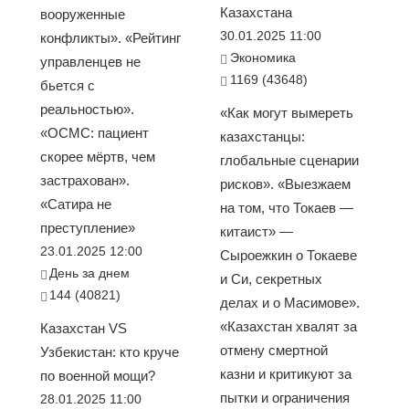
Казахстана
вооруженные
30.01.2025 11:00
конфликты». «Рейтинг
Экономика
управленцев не
1169 (43648)
бьется с
реальностью».
«Как могут вымереть
«ОСМС: пациент
казахстанцы:
скорее мёртв, чем
глобальные сценарии
застрахован».
рисков». «Выезжаем
«Сатира не
на том, что Токаев —
преступление»
китаист» —
23.01.2025 12:00
Сыроежкин о Токаеве
День за днем
и Си, секретных
144 (40821)
делах и о Масимове».
«Казахстан хвалят за
Казахстан VS
отмену смертной
Узбекистан: кто круче
казни и критикуют за
по военной мощи?
пытки и ограничения
28.01.2025 11:00