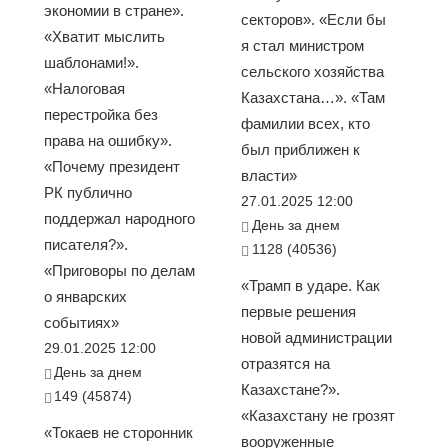
экономии в стране».
секторов». «Если бы
«Хватит мыслить
я стал министром
шаблонами!».
сельского хозяйства
«Налоговая
Казахстана…». «Там
перестройка без
фамилии всех, кто
права на ошибку».
был приближен к
«Почему президент
власти»
РК публично
27.01.2025 12:00
поддержал народного
День за днем
писателя?».
1128 (40536)
«Приговоры по делам
«Трамп в ударе. Как
о январских
первые решения
событиях»
новой администрации
29.01.2025 12:00
отразятся на
День за днем
Казахстане?».
149 (45874)
«Казахстану не грозят
«Токаев не сторонник
вооруженные