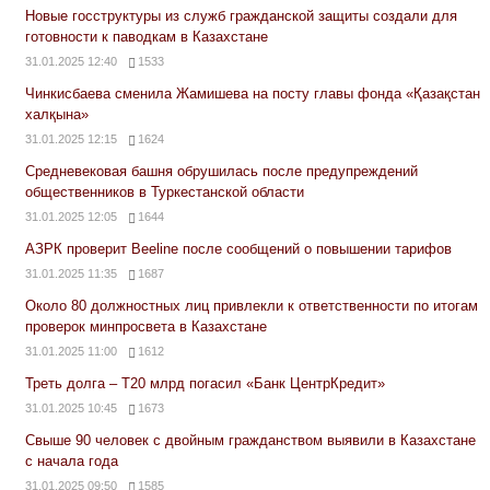
Новые госструктуры из служб гражданской защиты создали для
готовности к паводкам в Казахстане
31.01.2025 12:40
1533
Чинкисбаева сменила Жамишева на посту главы фонда «Қазақстан
халқына»
31.01.2025 12:15
1624
Средневековая башня обрушилась после предупреждений
общественников в Туркестанской области
31.01.2025 12:05
1644
АЗРК проверит Beeline после сообщений о повышении тарифов
31.01.2025 11:35
1687
Около 80 должностных лиц привлекли к ответственности по итогам
проверок минпросвета в Казахстане
31.01.2025 11:00
1612
Треть долга – Т20 млрд погасил «Банк ЦентрКредит»
31.01.2025 10:45
1673
Свыше 90 человек с двойным гражданством выявили в Казахстане
с начала года
31.01.2025 09:50
1585