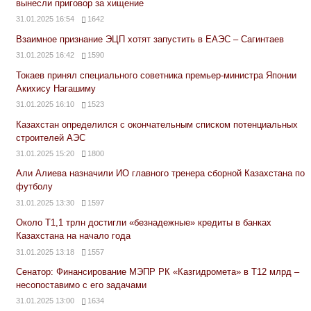
вынесли приговор за хищение
31.01.2025 16:54
1642
Взаимное признание ЭЦП хотят запустить в ЕАЭС – Сагинтаев
31.01.2025 16:42
1590
Токаев принял специального советника премьер-министра Японии
Акихису Нагашиму
31.01.2025 16:10
1523
Казахстан определился с окончательным списком потенциальных
строителей АЭС
31.01.2025 15:20
1800
Али Алиева назначили ИО главного тренера сборной Казахстана по
футболу
31.01.2025 13:30
1597
Около Т1,1 трлн достигли «безнадежные» кредиты в банках
Казахстана на начало года
31.01.2025 13:18
1557
Сенатор: Финансирование МЭПР РК «Казгидромета» в Т12 млрд –
несопоставимо с его задачами
31.01.2025 13:00
1634