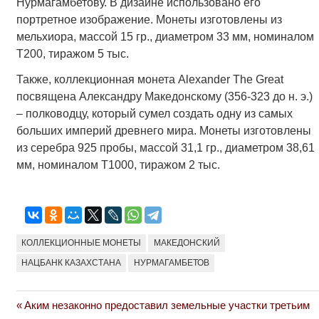
Нурмагамбетову. В дизайне использовано его
портретное изображение. Монеты изготовлены из
мельхиора, массой 15 гр., диаметром 33 мм, номиналом
Т200, тиражом 5 тыс.
Также, коллекционная монета Alexander The Great
посвящена Александру Македонскому (356-323 до н. э.)
– полководцу, который сумел создать одну из самых
больших империй древнего мира. Монеты изготовлены
из серебра 925 пробы, массой 31,1 гр., диаметром 38,61
мм, номиналом Т1000, тиражом 2 тыс.
КОЛЛЕКЦИОННЫЕ МОНЕТЫ
МАКЕДОНСКИЙ
НАЦБАНК КАЗАХСТАНА
НУРМАГАМБЕТОВ
Previous
Аким незаконно предоставил земельные участки третьим
Навигация