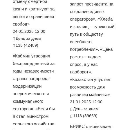
отмену смертной
запрет президента на
казни и критикуют за
создание единых
пытки и ограничения
операторов». «Хлеба
свобод»
и зрелищ – тупиковый
24.01.2025 12:00
путь к обществу
День за днем
всеобщего
135 (42489)
потребления». «Цена
«Кабмин утвердил
растет – падает
беспрецедентный за
спрос, а у нас
годы независимости
наоборот».
страны нацпроект
«Казахстан упустил
модернизации
возможность для
энергетического и
развития майнинга»
коммунального
21.01.2025 12:00
секторов». «Если бы
День за днем
1118 (39669)
я стал министром
сельского хозяйства
БРИКС отвоёвывает