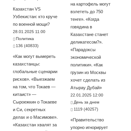
на картофель могут
Казахстан VS
взлететь до 750
Узбекистан: кто круче
тенге». «Когда
по военной мощи?
говядина в
28.01.2025 11:00
Казахстане станет
Политика
деликатесом?».
136 (40833)
«Парадоксы
«Как могут вымереть
экономической
казахстанцы:
политики». «Как
глобальные сценарии
грузин из Москвы
рисков». «Выезжаем
хочет сделать из
на том, что Токаев —
Атырау Дубай»
китаист» —
22.01.2025 12:00
Сыроежкин о Токаеве
День за днем
1119 (40257)
и Си, секретных
делах и о Масимове».
«Правительство
«Казахстан хвалят за
упорно игнорирует