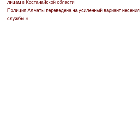
Post:
лицам в Костанайской области
по
Next
Полиция Алматы переведена на усиленный вариант несения
Post:
службы
записям