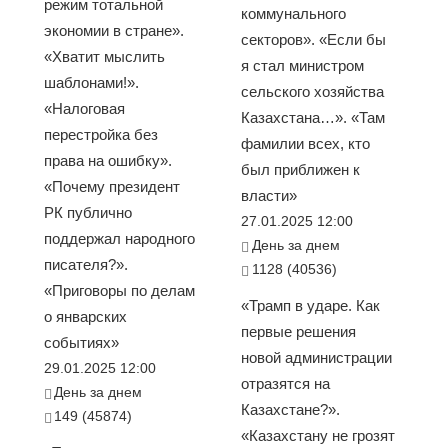
режим тотальной
коммунального
экономии в стране».
секторов». «Если бы
«Хватит мыслить
я стал министром
шаблонами!».
сельского хозяйства
«Налоговая
Казахстана…». «Там
перестройка без
фамилии всех, кто
права на ошибку».
был приближен к
«Почему президент
власти»
РК публично
27.01.2025 12:00
поддержал народного
День за днем
писателя?».
1128 (40536)
«Приговоры по делам
«Трамп в ударе. Как
о январских
первые решения
событиях»
новой администрации
29.01.2025 12:00
отразятся на
День за днем
Казахстане?».
149 (45874)
«Казахстану не грозят