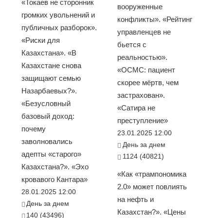
«Токаев не сторонник
вооруженные
громких увольнений и
конфликты». «Рейтинг
публичных разборок».
управленцев не
«Риски для
бьется с
Казахстана». «В
реальностью».
Казахстане снова
«ОСМС: пациент
защищают семью
скорее мёртв, чем
Назарбаевых?».
застрахован».
«Безусловный
«Сатира не
базовый доход:
преступление»
почему
23.01.2025 12:00
заволновались
День за днем
адепты «старого»
1124 (40821)
Казахстана?». «Эхо
«Как «трампономика
кровавого Кантара»
2.0» может повлиять
28.01.2025 12:00
на нефть и
День за днем
Казахстан?». «Цены
140 (43496)