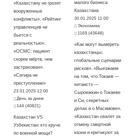
малого бизнеса
«Казахстану не грозят
Казахстана
вооруженные
30.01.2025 11:00
конфликты». «Рейтинг
Экономика
управленцев не
1169 (43648)
бьется с
реальностью».
«Как могут вымереть
«ОСМС: пациент
казахстанцы:
скорее мёртв, чем
глобальные сценарии
застрахован».
рисков». «Выезжаем
«Сатира не
на том, что Токаев —
преступление»
китаист» —
23.01.2025 12:00
Сыроежкин о Токаеве
День за днем
и Си, секретных
144 (40821)
делах и о Масимове».
«Казахстан хвалят за
Казахстан VS
отмену смертной
Узбекистан: кто круче
казни и критикуют за
по военной мощи?