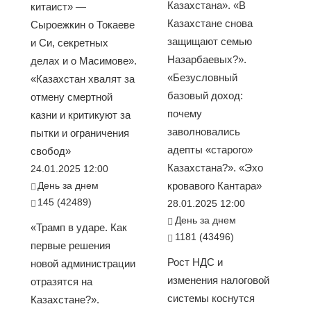
Казахстана». «В
китаист» —
Казахстане снова
Сыроежкин о Токаеве
защищают семью
и Си, секретных
Назарбаевых?».
делах и о Масимове».
«Безусловный
«Казахстан хвалят за
базовый доход:
отмену смертной
почему
казни и критикуют за
заволновались
пытки и ограничения
адепты «старого»
свобод»
Казахстана?». «Эхо
24.01.2025 12:00
День за днем
кровавого Кантара»
145 (42489)
28.01.2025 12:00
День за днем
«Трамп в ударе. Как
1181 (43496)
первые решения
Рост НДС и
новой администрации
изменения налоговой
отразятся на
системы коснутся
Казахстане?».