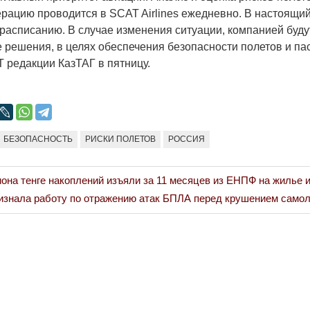
Народ выбрал свет
Странная заб
рацию проводится в SCAT Airlines ежедневно. В настоящи
Дарига не ждё
расписанию. В случае изменения ситуации, компанией буду
17.10.2024 17:00
29972
 решения, в целях обеспечения безопасности полетов и п
Авиакомпании
 редакции КазТАГ в пятницу.
мошенниками
30.10.2024 14:
БЕЗОПАСНОСТЬ
РИСКИ ПОЛЕТОВ
РОССИЯ
она тенге накоплений изъяли за 11 месяцев из ЕНПФ на жилье 
Война Мир
изнала работу по отражению атак БПЛА перед крушением самол