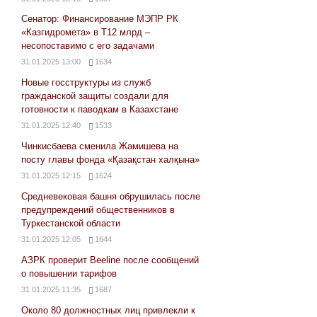
Сенатор: Финансирование МЭПР РК
«Казгидромета» в Т12 млрд –
несопоставимо с его задачами
31.01.2025 13:00
1634
Новые госструктуры из служб
гражданской защиты создали для
готовности к паводкам в Казахстане
31.01.2025 12:40
1533
Чинкисбаева сменила Жамишева на
посту главы фонда «Қазақстан халқына»
31.01.2025 12:15
1624
Средневековая башня обрушилась после
предупреждений общественников в
Туркестанской области
31.01.2025 12:05
1644
АЗРК проверит Beeline после сообщений
о повышении тарифов
31.01.2025 11:35
1687
Около 80 должностных лиц привлекли к