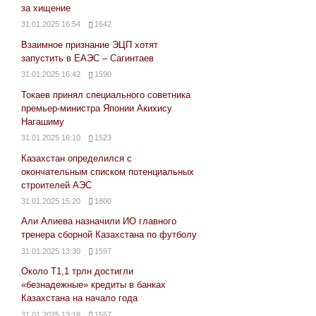
за хищение
31.01.2025 16:54
1642
Взаимное признание ЭЦП хотят
запустить в ЕАЭС – Сагинтаев
31.01.2025 16:42
1590
Токаев принял специального советника
премьер-министра Японии Акихису
Нагашиму
31.01.2025 16:10
1523
Казахстан определился с
окончательным списком потенциальных
строителей АЭС
31.01.2025 15:20
1800
Али Алиева назначили ИО главного
тренера сборной Казахстана по футболу
31.01.2025 13:30
1597
Около Т1,1 трлн достигли
«безнадежные» кредиты в банках
Казахстана на начало года
31.01.2025 13:18
1557