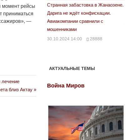
астовка в Жанаозене.
«Новый Казахстан не говорит всей
Лондон
й момент рейсы
т конфискации.
правды»
т приниматься
28.10.
ассажиров», —
 сравнили с
29.10.2024 09:00
39623
00
28888
АКТУАЛЬНЫЕ ТЕМЫ
и лечение
ов
Война Миров
Войн
ета близ Актау