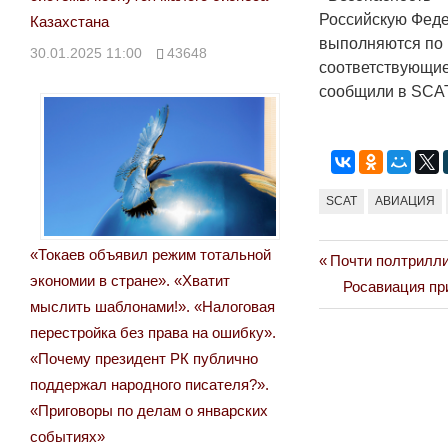
Российскую Феде
Казахстана
выполняются по 
30.01.2025 11:00
43648
соответствующие
сообщили в SCAT
SCAT
АВИАЦИЯ
«Токаев объявил режим тотальной
Previous
Почти полтрилли
Навигация
экономии в стране». «Хватит
Post:
Next
Росавиация пр
по
мыслить шаблонами!». «Налоговая
Post:
перестройка без права на ошибку».
записям
«Почему президент РК публично
поддержал народного писателя?».
«Приговоры по делам о январских
событиях»