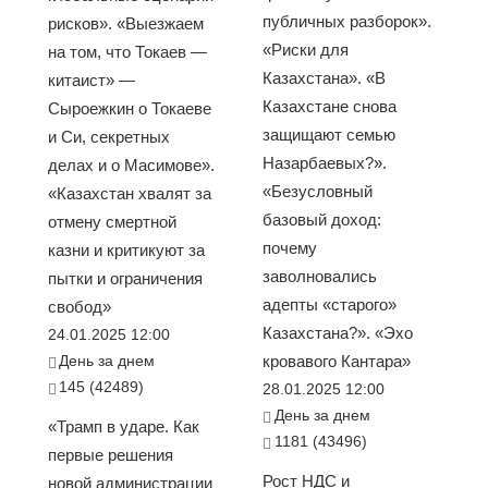
публичных разборок».
рисков». «Выезжаем
«Риски для
на том, что Токаев —
Казахстана». «В
китаист» —
Казахстане снова
Сыроежкин о Токаеве
защищают семью
и Си, секретных
Назарбаевых?».
делах и о Масимове».
«Безусловный
«Казахстан хвалят за
базовый доход:
отмену смертной
почему
казни и критикуют за
заволновались
пытки и ограничения
адепты «старого»
свобод»
Казахстана?». «Эхо
24.01.2025 12:00
День за днем
кровавого Кантара»
145 (42489)
28.01.2025 12:00
День за днем
«Трамп в ударе. Как
1181 (43496)
первые решения
Рост НДС и
новой администрации