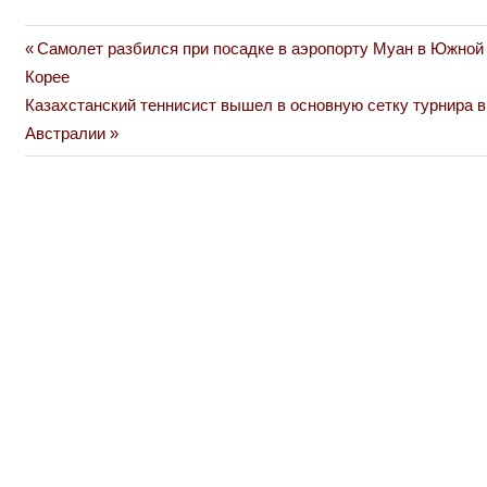
Previous
Самолет разбился при посадке в аэропорту Муан в Южной
Навигация
Post:
Корее
по
Next
Казахстанский теннисист вышел в основную сетку турнира в
Post:
Австралии
записям