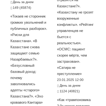
День за днем
Казахстане?».
149 (45874)
«Казахстану не грозят
«Токаев не сторонник
вооруженные
громких увольнений и
конфликты». «Рейтинг
публичных разборок».
управленцев не
«Риски для
бьется с
Казахстана». «В
реальностью».
Казахстане снова
«ОСМС: пациент
защищают семью
скорее мёртв, чем
Назарбаевых?».
застрахован».
«Безусловный
«Сатира не
базовый доход:
преступление»
почему
23.01.2025 12:00
заволновались
День за днем
адепты «старого»
1124 (40821)
Казахстана?». «Эхо
«Как «трампономика
кровавого Кантара»
2.0» может повлиять