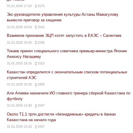
31.01.2025 17:25
1575
Экс-руководителю управления культуры Астаны Мажагулову
вынесли приговор за хищение
31.01.2025 16:54
1642
Взаимное признание ЭЦП хотят запустить в ЕАЭС – Сагинтаев
31.01.2025 16:42
1590
Токаев принял специального советника премьер-министра Японии
Акихису Нагашиму
31.01.2025 16:10
1523
Казахстан определился с окончательным списком потенциальных
строителей АЭС
31.01.2025 15:20
1800
Али Алиева назначили ИО главного тренера сборной Казахстана по
футболу
31.01.2025 13:30
1597
Около Т1,1 трлн достигли «безнадежные» кредиты в банках
Казахстана на начало года
31.01.2025 13:18
1557