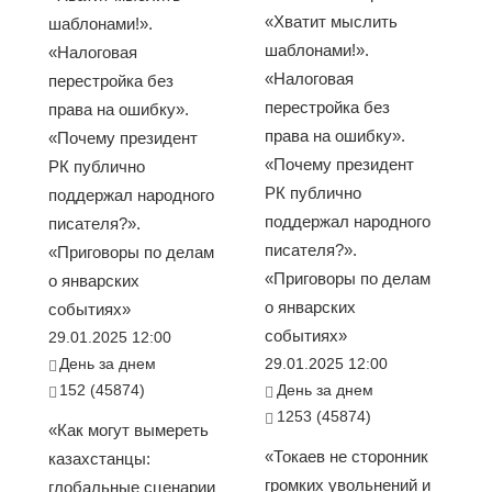
«Хватит мыслить
шаблонами!».
шаблонами!».
«Налоговая
«Налоговая
перестройка без
перестройка без
права на ошибку».
права на ошибку».
«Почему президент
«Почему президент
РК публично
РК публично
поддержал народного
поддержал народного
писателя?».
писателя?».
«Приговоры по делам
«Приговоры по делам
о январских
о январских
событиях»
событиях»
29.01.2025 12:00
День за днем
29.01.2025 12:00
152 (45874)
День за днем
1253 (45874)
«Как могут вымереть
«Токаев не сторонник
казахстанцы:
громких увольнений и
глобальные сценарии