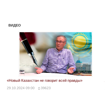
ВИДЕО
«Новый Казахстан не говорит всей правды»
Лон
ми
29.10.2024 09:00
39623
28.