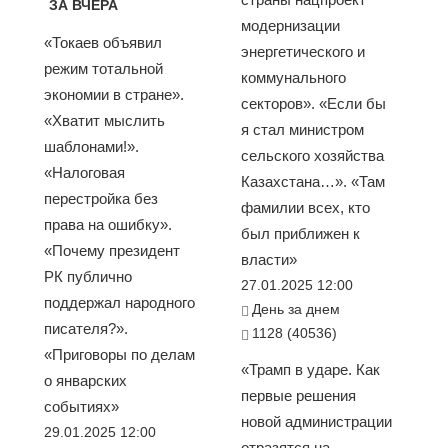
ЗА ВЧЕРА
модернизации
«Токаев объявил
энергетического и
режим тотальной
коммунального
экономии в стране».
секторов». «Если бы
«Хватит мыслить
я стал министром
шаблонами!».
сельского хозяйства
«Налоговая
Казахстана…». «Там
перестройка без
фамилии всех, кто
права на ошибку».
был приближен к
«Почему президент
власти»
РК публично
27.01.2025 12:00
поддержал народного
День за днем
писателя?».
1128 (40536)
«Приговоры по делам
«Трамп в ударе. Как
о январских
первые решения
событиях»
новой администрации
29.01.2025 12:00
отразятся на