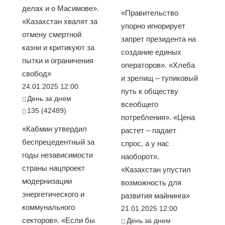
делах и о Масимове».
«Правительство
«Казахстан хвалят за
упорно игнорирует
отмену смертной
запрет президента на
казни и критикуют за
создание единых
пытки и ограничения
операторов». «Хлеба
свобод»
и зрелищ – тупиковый
24.01.2025 12:00
путь к обществу
День за днем
всеобщего
135 (42489)
потребления». «Цена
«Кабмин утвердил
растет – падает
беспрецедентный за
спрос, а у нас
годы независимости
наоборот».
страны нацпроект
«Казахстан упустил
модернизации
возможность для
энергетического и
развития майнинга»
коммунального
21.01.2025 12:00
секторов». «Если бы
День за днем