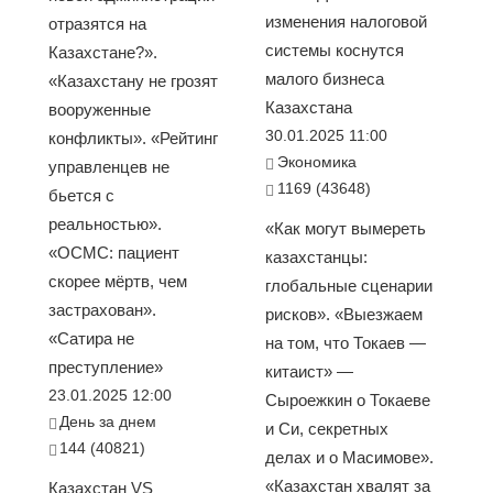
изменения налоговой
отразятся на
системы коснутся
Казахстане?».
малого бизнеса
«Казахстану не грозят
Казахстана
вооруженные
30.01.2025 11:00
конфликты». «Рейтинг
Экономика
управленцев не
1169 (43648)
бьется с
реальностью».
«Как могут вымереть
«ОСМС: пациент
казахстанцы:
скорее мёртв, чем
глобальные сценарии
застрахован».
рисков». «Выезжаем
«Сатира не
на том, что Токаев —
преступление»
китаист» —
23.01.2025 12:00
Сыроежкин о Токаеве
День за днем
и Си, секретных
144 (40821)
делах и о Масимове».
«Казахстан хвалят за
Казахстан VS