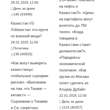
28.01.2025 12:00
на нефть и
День за днем
Казахстан?». «Цены
140 (43496)
на картофель могут
Казахстан VS
взлететь до 750
Узбекистан: кто круче
тенге». «Когда
по военной мощи?
говядина в
28.01.2025 11:00
Казахстане станет
Политика
деликатесом?».
136 (40833)
«Парадоксы
«Как могут вымереть
экономической
казахстанцы:
политики». «Как
глобальные сценарии
грузин из Москвы
рисков». «Выезжаем
хочет сделать из
на том, что Токаев —
Атырау Дубай»
китаист» —
22.01.2025 12:00
Сыроежкин о Токаеве
День за днем
1119 (40257)
и Си, секретных