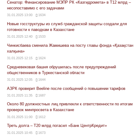
Сенатор: Финансирование МЭПР РК «Казгидромета» в Т12 млрд –
несопоставимо с его задачами
31.01.2025 13:00
1634
Новые госструктуры из служб гражданской защиты создали для
готовности к паводкам в Казахстане
31.01.2025 12:40
1533
Чинкисбаева сменила Жамишева на посту главы фонда «Қазақстан
халқына»
31.01.2025 12:15
1624
Средневековая башня обрушилась после предупреждений
общественников в Туркестанской области
31.01.2025 12:05
1644
АЗРК проверит Beeline после сообщений о повышении тарифов
31.01.2025 11:35
1687
Около 80 должностных лиц привлекли к ответственности по итогам
проверок минпросвета в Казахстане
31.01.2025 11:00
1612
Треть долга – Т20 млрд погасил «Банк ЦентрКредит»
31.01.2025 10:45
1673