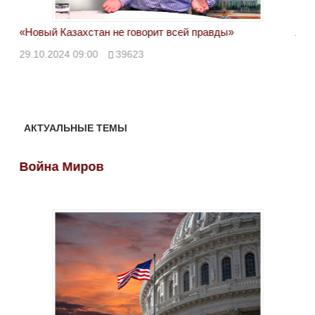
«Новый Казахстан не говорит всей правды»
Лон
ми
29.10.2024 09:00
39623
28.
АКТУАЛЬНЫЕ ТЕМЫ
Война Миров
Во