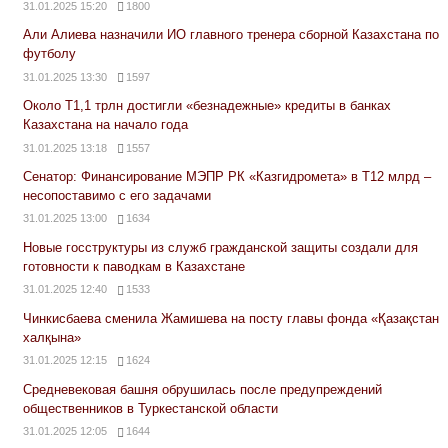
31.01.2025 15:20
1800
Али Алиева назначили ИО главного тренера сборной Казахстана по
футболу
31.01.2025 13:30
1597
Около Т1,1 трлн достигли «безнадежные» кредиты в банках
Казахстана на начало года
31.01.2025 13:18
1557
Сенатор: Финансирование МЭПР РК «Казгидромета» в Т12 млрд –
несопоставимо с его задачами
31.01.2025 13:00
1634
Новые госструктуры из служб гражданской защиты создали для
готовности к паводкам в Казахстане
31.01.2025 12:40
1533
Чинкисбаева сменила Жамишева на посту главы фонда «Қазақстан
халқына»
31.01.2025 12:15
1624
Средневековая башня обрушилась после предупреждений
общественников в Туркестанской области
31.01.2025 12:05
1644