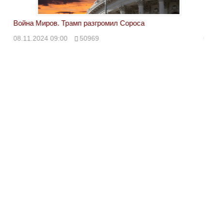
Война Миров. Трамп разгромил Сороса
Вой
08.11.2024 09:00
50969
08.