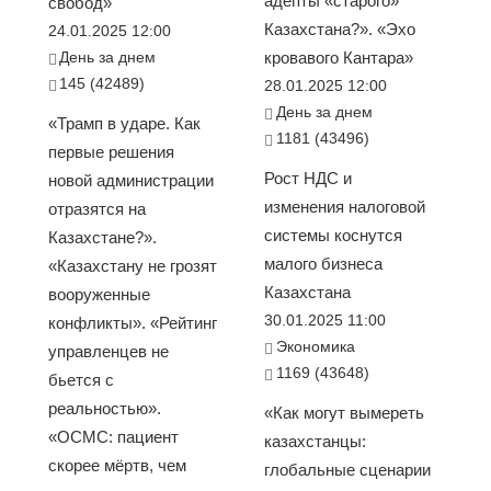
адепты «старого»
свобод»
Казахстана?». «Эхо
24.01.2025 12:00
День за днем
кровавого Кантара»
145 (42489)
28.01.2025 12:00
День за днем
«Трамп в ударе. Как
1181 (43496)
первые решения
Рост НДС и
новой администрации
изменения налоговой
отразятся на
системы коснутся
Казахстане?».
малого бизнеса
«Казахстану не грозят
Казахстана
вооруженные
30.01.2025 11:00
конфликты». «Рейтинг
Экономика
управленцев не
1169 (43648)
бьется с
реальностью».
«Как могут вымереть
«ОСМС: пациент
казахстанцы:
скорее мёртв, чем
глобальные сценарии