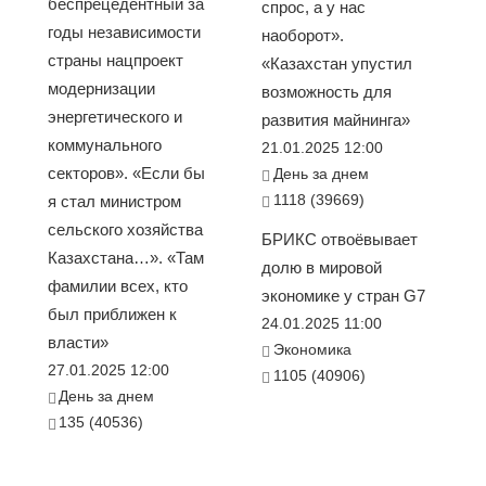
беспрецедентный за
спрос, а у нас
годы независимости
наоборот».
страны нацпроект
«Казахстан упустил
модернизации
возможность для
энергетического и
развития майнинга»
коммунального
21.01.2025 12:00
секторов». «Если бы
День за днем
1118 (39669)
я стал министром
сельского хозяйства
БРИКС отвоёвывает
Казахстана…». «Там
долю в мировой
фамилии всех, кто
экономике у стран G7
был приближен к
24.01.2025 11:00
власти»
Экономика
27.01.2025 12:00
1105 (40906)
День за днем
135 (40536)