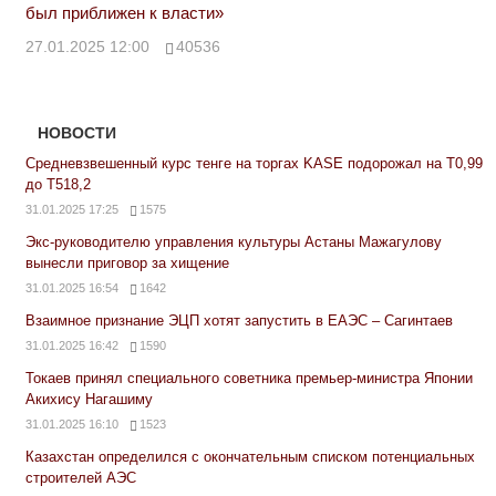
был приближен к власти»
27.01.2025 12:00
40536
НОВОСТИ
Средневзвешенный курс тенге на торгах KASE подорожал на Т0,99
до Т518,2
31.01.2025 17:25
1575
Экс-руководителю управления культуры Астаны Мажагулову
вынесли приговор за хищение
31.01.2025 16:54
1642
Взаимное признание ЭЦП хотят запустить в ЕАЭС – Сагинтаев
31.01.2025 16:42
1590
Токаев принял специального советника премьер-министра Японии
Акихису Нагашиму
31.01.2025 16:10
1523
Казахстан определился с окончательным списком потенциальных
строителей АЭС