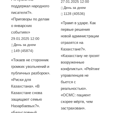
27.01.2025 12:00
поддержал народного
День за днем
писателя?».
1128 (40536)
«Приговоры по делам
«Трамп в ударе. Как
о январских
первые решения
событиях»
новой администрации
29.01.2025 12:00
отразятся на
День за днем
Казахстане?».
149 (45874)
«Казахстану не грозят
«Токаев не сторонник
вооруженные
громких увольнений и
конфликты». «Рейтинг
публичных разборок».
управленцев не
«Риски для
бьется с
Казахстана». «В
реальностью».
Казахстане снова
«ОСМС: пациент
защищают семью
скорее мёртв, чем
Назарбаевых?».
застрахован».
«Безусловный