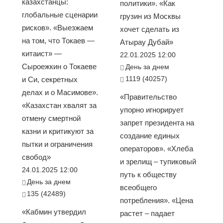
казахстанцы:
политики». «Как
глобальные сценарии
грузин из Москвы
рисков». «Выезжаем
хочет сделать из
на том, что Токаев —
Атырау Дубай»
китаист» —
22.01.2025 12:00
Сыроежкин о Токаеве
День за днем
1119 (40257)
и Си, секретных
делах и о Масимове».
«Правительство
«Казахстан хвалят за
упорно игнорирует
отмену смертной
запрет президента на
казни и критикуют за
создание единых
пытки и ограничения
операторов». «Хлеба
свобод»
и зрелищ – тупиковый
24.01.2025 12:00
путь к обществу
День за днем
всеобщего
135 (42489)
потребления». «Цена
«Кабмин утвердил
растет – падает