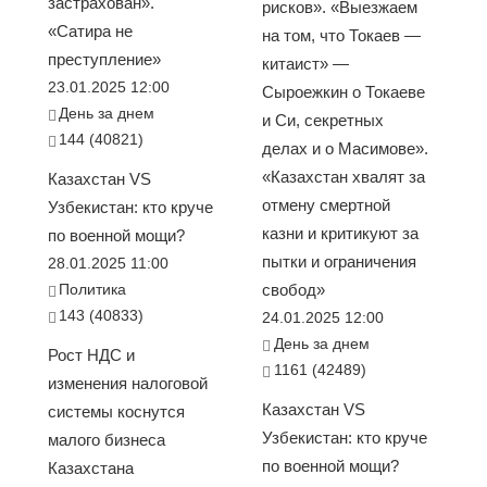
застрахован».
рисков». «Выезжаем
«Сатира не
на том, что Токаев —
преступление»
китаист» —
23.01.2025 12:00
Сыроежкин о Токаеве
День за днем
и Си, секретных
144 (40821)
делах и о Масимове».
«Казахстан хвалят за
Казахстан VS
отмену смертной
Узбекистан: кто круче
казни и критикуют за
по военной мощи?
пытки и ограничения
28.01.2025 11:00
Политика
свобод»
143 (40833)
24.01.2025 12:00
День за днем
Рост НДС и
1161 (42489)
изменения налоговой
Казахстан VS
системы коснутся
Узбекистан: кто круче
малого бизнеса
по военной мощи?
Казахстана