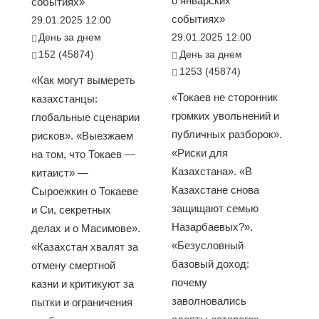
о январских
событиях»
событиях»
29.01.2025 12:00
День за днем
29.01.2025 12:00
152 (45874)
День за днем
1253 (45874)
«Как могут вымереть
«Токаев не сторонник
казахстанцы:
громких увольнений и
глобальные сценарии
публичных разборок».
рисков». «Выезжаем
«Риски для
на том, что Токаев —
Казахстана». «В
китаист» —
Казахстане снова
Сыроежкин о Токаеве
защищают семью
и Си, секретных
Назарбаевых?».
делах и о Масимове».
«Безусловный
«Казахстан хвалят за
базовый доход:
отмену смертной
почему
казни и критикуют за
заволновались
пытки и ограничения