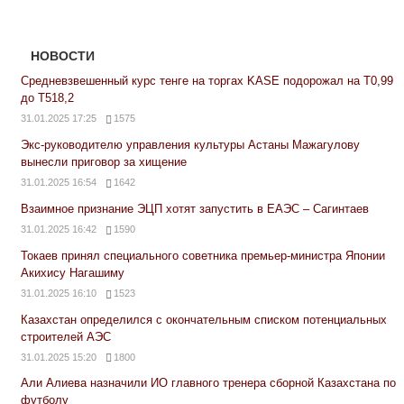
НОВОСТИ
Средневзвешенный курс тенге на торгах KASE подорожал на Т0,99
до Т518,2
31.01.2025 17:25
1575
Экс-руководителю управления культуры Астаны Мажагулову
вынесли приговор за хищение
31.01.2025 16:54
1642
Взаимное признание ЭЦП хотят запустить в ЕАЭС – Сагинтаев
31.01.2025 16:42
1590
Токаев принял специального советника премьер-министра Японии
Акихису Нагашиму
31.01.2025 16:10
1523
Казахстан определился с окончательным списком потенциальных
строителей АЭС
31.01.2025 15:20
1800
Али Алиева назначили ИО главного тренера сборной Казахстана по
футболу