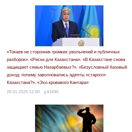
«Токаев не сторонник громких увольнений и публичных
разборок». «Риски для Казахстана». «В Казахстане снова
защищают семью Назарбаевых?». «Безусловный базовый
доход: почему заволновались адепты «старого»
Казахстана?». «Эхо кровавого Кантара»
28.01.2025 12:00
43496