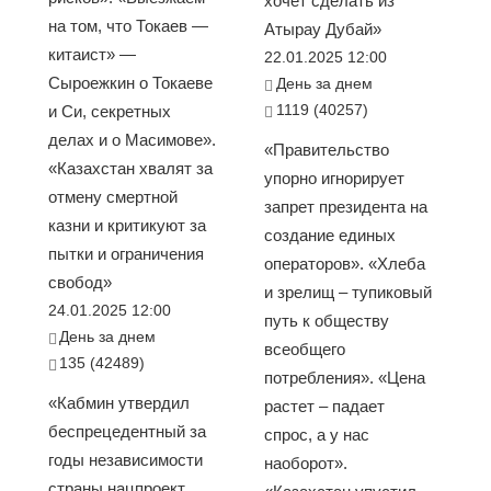
хочет сделать из
на том, что Токаев —
Атырау Дубай»
китаист» —
22.01.2025 12:00
Сыроежкин о Токаеве
День за днем
1119 (40257)
и Си, секретных
делах и о Масимове».
«Правительство
«Казахстан хвалят за
упорно игнорирует
отмену смертной
запрет президента на
казни и критикуют за
создание единых
пытки и ограничения
операторов». «Хлеба
свобод»
и зрелищ – тупиковый
24.01.2025 12:00
путь к обществу
День за днем
всеобщего
135 (42489)
потребления». «Цена
«Кабмин утвердил
растет – падает
беспрецедентный за
спрос, а у нас
годы независимости
наоборот».
страны нацпроект