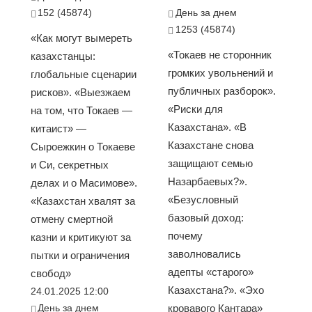
152 (45874)
День за днем
1253 (45874)
«Как могут вымереть
«Токаев не сторонник
казахстанцы:
громких увольнений и
глобальные сценарии
публичных разборок».
рисков». «Выезжаем
«Риски для
на том, что Токаев —
Казахстана». «В
китаист» —
Казахстане снова
Сыроежкин о Токаеве
защищают семью
и Си, секретных
Назарбаевых?».
делах и о Масимове».
«Безусловный
«Казахстан хвалят за
базовый доход:
отмену смертной
почему
казни и критикуют за
заволновались
пытки и ограничения
адепты «старого»
свобод»
Казахстана?». «Эхо
24.01.2025 12:00
День за днем
кровавого Кантара»