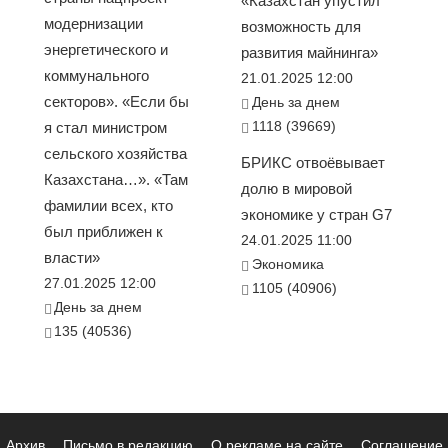
«Казахстан упустил
модернизации
возможность для
энергетического и
развития майнинга»
коммунального
21.01.2025 12:00
секторов». «Если бы
День за днем
1118 (39669)
я стал министром
сельского хозяйства
БРИКС отвоёвывает
Казахстана…». «Там
долю в мировой
фамилии всех, кто
экономике у стран G7
был приближен к
24.01.2025 11:00
власти»
Экономика
27.01.2025 12:00
1105 (40906)
День за днем
135 (40536)
Архив
Письмо в редакцию
О рекламе на сайте
Соглашение