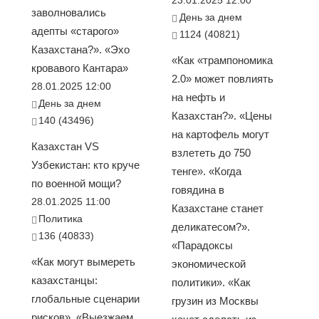
23.01.2025 12:00
заволновались
День за днем
адепты «старого»
1124 (40821)
Казахстана?». «Эхо
«Как «трампономика
кровавого Кантара»
2.0» может повлиять
28.01.2025 12:00
на нефть и
День за днем
Казахстан?». «Цены
140 (43496)
на картофель могут
Казахстан VS
взлететь до 750
Узбекистан: кто круче
тенге». «Когда
по военной мощи?
говядина в
28.01.2025 11:00
Казахстане станет
Политика
деликатесом?».
136 (40833)
«Парадоксы
«Как могут вымереть
экономической
казахстанцы:
политики». «Как
глобальные сценарии
грузин из Москвы
рисков». «Выезжаем