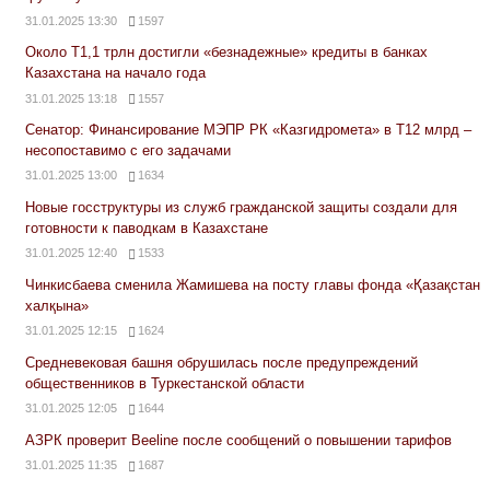
31.01.2025 13:30
1597
Около Т1,1 трлн достигли «безнадежные» кредиты в банках
Казахстана на начало года
31.01.2025 13:18
1557
Сенатор: Финансирование МЭПР РК «Казгидромета» в Т12 млрд –
несопоставимо с его задачами
31.01.2025 13:00
1634
Новые госструктуры из служб гражданской защиты создали для
готовности к паводкам в Казахстане
31.01.2025 12:40
1533
Чинкисбаева сменила Жамишева на посту главы фонда «Қазақстан
халқына»
31.01.2025 12:15
1624
Средневековая башня обрушилась после предупреждений
общественников в Туркестанской области
31.01.2025 12:05
1644
АЗРК проверит Beeline после сообщений о повышении тарифов
31.01.2025 11:35
1687