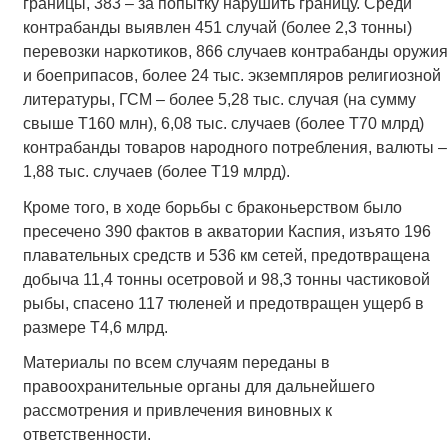
границы, 383 – за попытку нарушить границу. Среди
контрабанды выявлен 451 случай (более 2,3 тонны)
перевозки наркотиков, 866 случаев контрабанды оружия
и боеприпасов, более 24 тыс. экземпляров религиозной
литературы, ГСМ – более 5,28 тыс. случая (на сумму
свыше Т160 млн), 6,08 тыс. случаев (более Т70 млрд)
контрабанды товаров народного потребления, валюты –
1,88 тыс. случаев (более Т19 млрд).
Кроме того, в ходе борьбы с браконьерством было
пресечено 390 фактов в акватории Каспия, изъято 196
плавательных средств и 536 км сетей, предотвращена
добыча 11,4 тонны осетровой и 98,3 тонны частиковой
рыбы, спасено 117 тюленей и предотвращен ущерб в
размере Т4,6 млрд.
Материалы по всем случаям переданы в
правоохранительные органы для дальнейшего
рассмотрения и привлечения виновных к
ответственности.