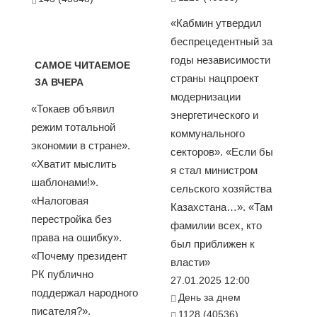
«Кабмин утвердил
беспрецедентный за
годы независимости
САМОЕ ЧИТАЕМОЕ
страны нацпроект
ЗА ВЧЕРА
модернизации
«Токаев объявил
энергетического и
режим тотальной
коммунального
экономии в стране».
секторов». «Если бы
«Хватит мыслить
я стал министром
шаблонами!».
сельского хозяйства
«Налоговая
Казахстана…». «Там
перестройка без
фамилии всех, кто
права на ошибку».
был приближен к
«Почему президент
власти»
РК публично
27.01.2025 12:00
поддержал народного
День за днем
писателя?».
1128 (40536)