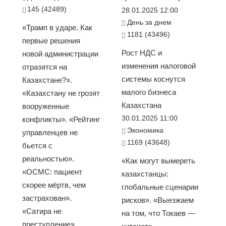
145 (42489)
28.01.2025 12:00
День за днем
«Трамп в ударе. Как
1181 (43496)
первые решения
Рост НДС и
новой администрации
изменения налоговой
отразятся на
системы коснутся
Казахстане?».
малого бизнеса
«Казахстану не грозят
Казахстана
вооруженные
30.01.2025 11:00
конфликты». «Рейтинг
Экономика
управленцев не
1169 (43648)
бьется с
реальностью».
«Как могут вымереть
«ОСМС: пациент
казахстанцы:
скорее мёртв, чем
глобальные сценарии
застрахован».
рисков». «Выезжаем
«Сатира не
на том, что Токаев —
преступление»