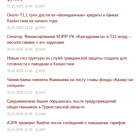
31.01.2025 13:30
1597
Около Т1,1 трлн достигли «безнадежные» кредиты в банках
Казахстана на начало года
31.01.2025 13:18
1557
Сенатор: Финансирование МЭПР РК «Казгидромета» в Т12 млрд –
несопоставимо с его задачами
31.01.2025 13:00
1634
Новые госструктуры из служб гражданской защиты создали для
готовности к паводкам в Казахстане
31.01.2025 12:40
1533
Чинкисбаева сменила Жамишева на посту главы фонда «Қазақстан
халқына»
31.01.2025 12:15
1624
Средневековая башня обрушилась после предупреждений
общественников в Туркестанской области
31.01.2025 12:05
1644
АЗРК проверит Beeline после сообщений о повышении тарифов
31.01.2025 11:35
1687