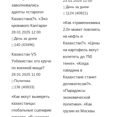
23.01.2025 12:00
заволновались
День за днем
адепты «старого»
1124 (40821)
Казахстана?». «Эхо
«Как «трампономика
кровавого Кантара»
2.0» может повлиять
28.01.2025 12:00
на нефть и
День за днем
Казахстан?». «Цены
140 (43496)
на картофель могут
Казахстан VS
взлететь до 750
Узбекистан: кто круче
тенге». «Когда
по военной мощи?
говядина в
28.01.2025 11:00
Казахстане станет
Политика
деликатесом?».
136 (40833)
«Парадоксы
«Как могут вымереть
экономической
казахстанцы:
политики». «Как
глобальные сценарии
грузин из Москвы
рисков». «Выезжаем