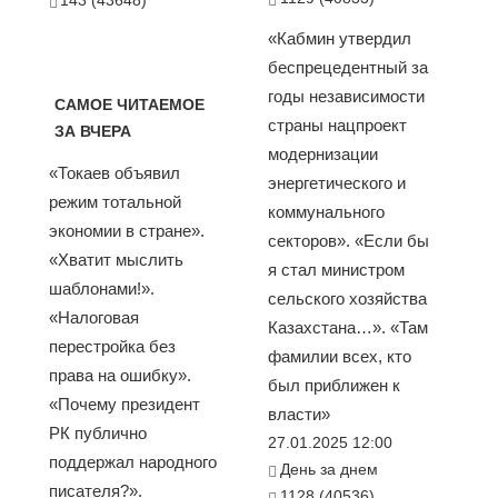
143 (43648)
«Кабмин утвердил
беспрецедентный за
годы независимости
САМОЕ ЧИТАЕМОЕ
страны нацпроект
ЗА ВЧЕРА
модернизации
«Токаев объявил
энергетического и
режим тотальной
коммунального
экономии в стране».
секторов». «Если бы
«Хватит мыслить
я стал министром
шаблонами!».
сельского хозяйства
«Налоговая
Казахстана…». «Там
перестройка без
фамилии всех, кто
права на ошибку».
был приближен к
«Почему президент
власти»
РК публично
27.01.2025 12:00
поддержал народного
День за днем
писателя?».
1128 (40536)