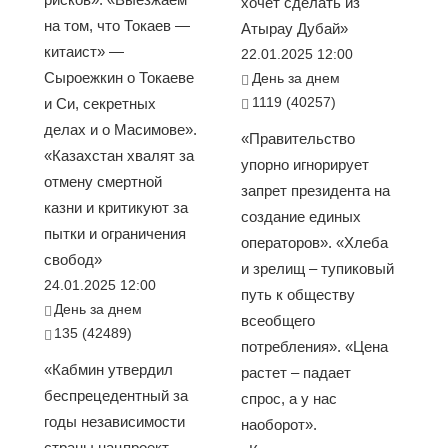
хочет сделать из
на том, что Токаев —
Атырау Дубай»
китаист» —
22.01.2025 12:00
Сыроежкин о Токаеве
День за днем
1119 (40257)
и Си, секретных
делах и о Масимове».
«Правительство
«Казахстан хвалят за
упорно игнорирует
отмену смертной
запрет президента на
казни и критикуют за
создание единых
пытки и ограничения
операторов». «Хлеба
свобод»
и зрелищ – тупиковый
24.01.2025 12:00
путь к обществу
День за днем
всеобщего
135 (42489)
потребления». «Цена
«Кабмин утвердил
растет – падает
беспрецедентный за
спрос, а у нас
годы независимости
наоборот».
страны нацпроект