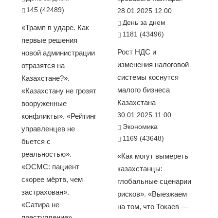
145 (42489)
28.01.2025 12:00
День за днем
«Трамп в ударе. Как
1181 (43496)
первые решения
Рост НДС и
новой администрации
изменения налоговой
отразятся на
системы коснутся
Казахстане?».
малого бизнеса
«Казахстану не грозят
Казахстана
вооруженные
30.01.2025 11:00
конфликты». «Рейтинг
Экономика
управленцев не
1169 (43648)
бьется с
реальностью».
«Как могут вымереть
«ОСМС: пациент
казахстанцы:
скорее мёртв, чем
глобальные сценарии
застрахован».
рисков». «Выезжаем
«Сатира не
на том, что Токаев —
преступление»