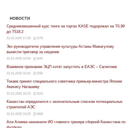
НОВОСТИ
Средневзвешенный курс тенге на торгах KASE подорожал на Т0,99
до Т518,2
31.01.2025 17:25
1575
Экс-руководителю управления культуры Астаны Мажагулову
вынесли приговор за хищение
31.01.2025 16:54
1642
Взаимное признание ЭЦП хотят запустить в ЕАЭС – Сагинтаев
31.01.2025 16:42
1590
Токаев принял специального советника премьер-министра Японии
Акихису Нагашиму
31.01.2025 16:10
1523
Казахстан определился с окончательным списком потенциальных
строителей АЭС
31.01.2025 15:20
1800
Али Алиева назначили ИО главного тренера сборной Казахстана по
футболу