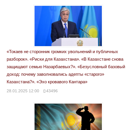
«Токаев не сторонник громких увольнений и публичных
разборок». «Риски для Казахстана». «В Казахстане снова
защищают семью Назарбаевых?». «Безусловный базовый
доход: почему заволновались адепты «старого»
Казахстана?». «Эхо кровавого Кантара»
28.01.2025 12:00
43496