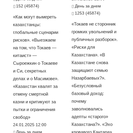
152 (45874)
День за днем
1253 (45874)
«Как могут вымереть
«Токаев не сторонник
казахстанцы:
громких увольнений и
глобальные сценарии
публичных разборок».
рисков». «Выезжаем
«Риски для
на том, что Токаев —
Казахстана». «В
китаист» —
Казахстане снова
Сыроежкин о Токаеве
защищают семью
и Си, секретных
Назарбаевых?».
делах и о Масимове».
«Безусловный
«Казахстан хвалят за
базовый доход:
отмену смертной
почему
казни и критикуют за
заволновались
пытки и ограничения
адепты «старого»
свобод»
Казахстана?». «Эхо
24.01.2025 12:00
День за днем
кровавого Кантара»