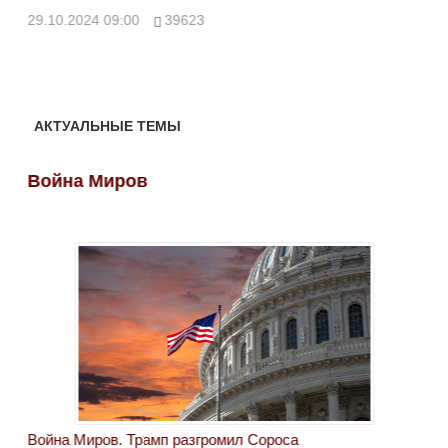
28.10.2024 13:30
43112
24.
АКТУАЛЬНЫЕ ТЕМЫ
Война Миров
Во
Война Миров. Трамп разгромил Сороса
Вой