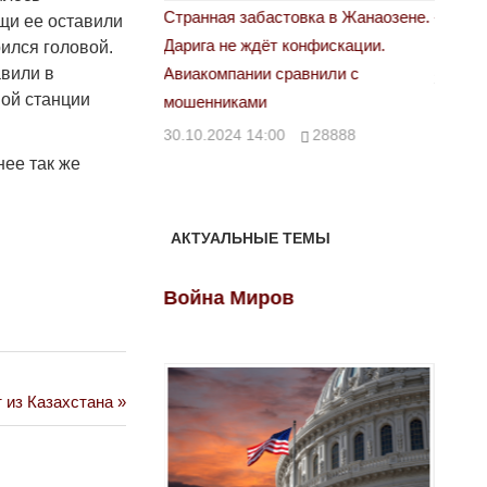
астовка в Жанаозене.
«Новый Казахстан не говорит всей
Лондон
щи ее оставили
т конфискации.
правды»
рился головой.
28.10.
авили в
 сравнили с
29.10.2024 09:00
39623
ой станции
00
28888
нее так же
АКТУАЛЬНЫЕ ТЕМЫ
ов
Война Миров
Войн
 из Казахстана