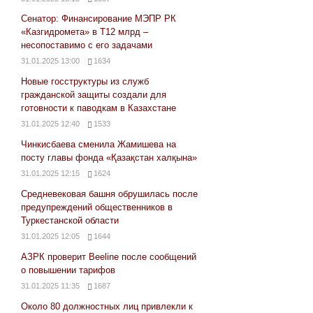
Сенатор: Финансирование МЭПР РК
«Казгидромета» в Т12 млрд –
несопоставимо с его задачами
31.01.2025 13:00
1634
Новые госструктуры из служб
гражданской защиты создали для
готовности к паводкам в Казахстане
31.01.2025 12:40
1533
Чинкисбаева сменила Жамишева на
посту главы фонда «Қазақстан халқына»
31.01.2025 12:15
1624
Средневековая башня обрушилась после
предупреждений общественников в
Туркестанской области
31.01.2025 12:05
1644
АЗРК проверит Beeline после сообщений
о повышении тарифов
31.01.2025 11:35
1687
Около 80 должностных лиц привлекли к