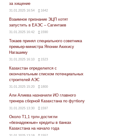
за хищение
31.01.2025 16:54
1642
Взаимное признание ЭЦП хотят
запустить в ЕАЭС – Сагинтаев
31.01.2025 16:42
1590
Токаев принял специального советника
премьер-министра Японии Акихису
Нагашиму
31.01.2025 16:10
1523
Казахстан определился с
окончательным списком потенциальных
строителей АЭС
31.01.2025 15:20
1800
Али Алиева назначили ИО главного
тренера сборной Казахстана по футболу
31.01.2025 13:30
1597
Около Т1,1 трлн достигли
«безнадежные» кредиты в банках
Казахстана на начало года
31.01.2025 13:18
1557