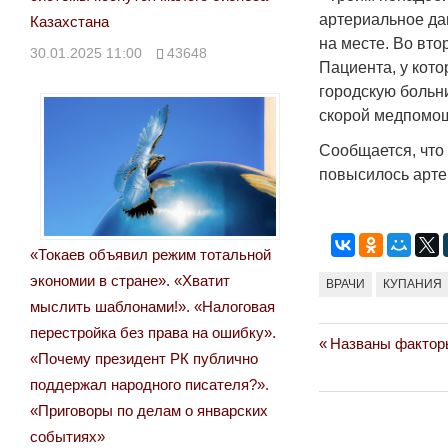
артериальное да
Казахстана
на месте. Во вто
30.01.2025 11:00
43648
Пациента, у кот
городскую больн
скорой медпомощ
Сообщается, что
повысилось арте
«Токаев объявил режим тотальной
экономии в стране». «Хватит
ВРАЧИ
КУПАНИЯ
мыслить шаблонами!». «Налоговая
перестройка без права на ошибку».
Previous
Названы факторы
Навигация
«Почему президент РК публично
Post:
поддержал народного писателя?».
по
«Приговоры по делам о январских
записям
событиях»