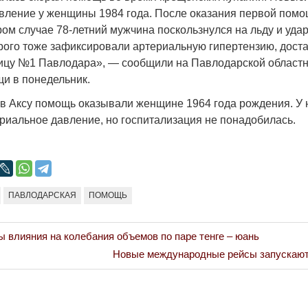
Народ выбрал свет
Странная заб
вление у женщины 1984 года. После оказания первой помо
Дарига не ждё
ром случае 78-летний мужчина поскользнулся на льду и уда
17.10.2024 17:00
29972
орого тоже зафиксировали артериальную гипертензию, дост
Авиакомпании
ицу №1 Павлодара», — сообщили на Павлодарской областн
мошенниками
и в понедельник.
30.10.2024 14:
 в Аксу помощь оказывали женщине 1964 года рождения. У 
риальное давление, но госпитализация не понадобилась.
Война Мир
ПАВЛОДАРСКАЯ
ПОМОЩЬ
 влияния на колебания объемов по паре тенге – юань
Next
Новые международные рейсы запускают
Post: