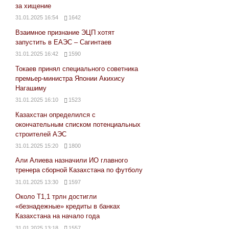
за хищение
31.01.2025 16:54
1642
Взаимное признание ЭЦП хотят
запустить в ЕАЭС – Сагинтаев
31.01.2025 16:42
1590
Токаев принял специального советника
премьер-министра Японии Акихису
Нагашиму
31.01.2025 16:10
1523
Казахстан определился с
окончательным списком потенциальных
строителей АЭС
31.01.2025 15:20
1800
Али Алиева назначили ИО главного
тренера сборной Казахстана по футболу
31.01.2025 13:30
1597
Около Т1,1 трлн достигли
«безнадежные» кредиты в банках
Казахстана на начало года
31.01.2025 13:18
1557