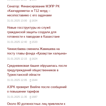
Сенатор: Финансирование МЭПР РК
«Казгидромета» в Т12 млрд –
несопоставимо с его задачами
31.01.2025 13:00
1634
Новые госструктуры из служб
гражданской защиты создали для
готовности к паводкам в Казахстане
31.01.2025 12:40
1533
Чинкисбаева сменила Жамишева на
посту главы фонда «Қазақстан халқына»
31.01.2025 12:15
1624
Средневековая башня обрушилась после
предупреждений общественников в
Туркестанской области
31.01.2025 12:05
1644
АЗРК проверит Beeline после сообщений
о повышении тарифов
31.01.2025 11:35
1687
Около 80 должностных лиц привлекли к