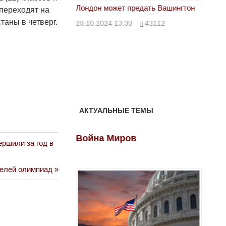
тан не говорит всей
Лондон может предать Вашингтон
Электр
 переходят на
аны в четверг.
28.10.2024 13:30
43112
24.10.
00
39623
АКТУАЛЬНЫЕ ТЕМЫ
ов
Война Миров
Войн
ршили за год в
телей олимпиад