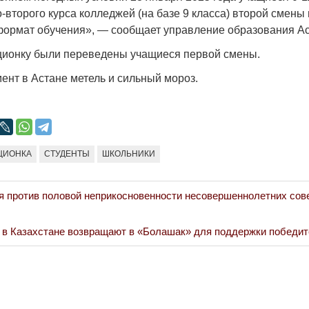
Странная забастовка в Жанаозене.
«Новый Казахс
-второго курса колледжей (на базе 9 класса) второй смены
Дарига не ждёт конфискации.
правды»
ормат обучения», — сообщает управление образования Аст
9972
Авиакомпании сравнили с
29.10.2024 09:
ционку были переведены учащиеся первой смены.
мошенниками
ент в Астане метель и сильный мороз.
30.10.2024 14:00
28888
ЦИОНКА
СТУДЕНТЫ
ШКОЛЬНИКИ
Война Мир
я против половой неприкосновенности несовершеннолетних сове
 в Казахстане возвращают в «Болашак» для поддержки победи