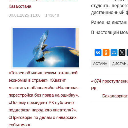
Народ выбрал свет
студенты первого
Казахстана
дистанционный ф
17.10.2024 17:00
2
30.01.2025 11:00
43648
Ранее на дистан
В настоящий мом
АСТАНА
ДИСТАН
«Токаев объявил режим тотальной
экономии в стране». «Хватит
Previous
874 преступлени
Навигация
мыслить шаблонами!». «Налоговая
Post:
РК
по
перестройка без права на ошибку».
Next
Бакалавриат
«Почему президент РК публично
Post:
записям
поддержал народного писателя?».
«Приговоры по делам о январских
событиях»