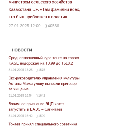
министром сельского хозяйства
Казахстана…». «Там фамилии всех,
кто был приближен к власти»
27.01.2025 12:00
40536
НОВОСТИ
Средневзвешенный курс тенге на торгах
KASE подорожал на Т0,99 до Т518,2
31.01.2025 17:25
1575
Экс-руководителю управления культуры
Астаны Мажагулову вынесли приговор
за хищение
31.01.2025 16:54
1642
Взаимное признание ЭЦП хотят
запустить в ЕАЭС – Сагинтаев
31.01.2025 16:42
1590
Токаев принял специального советника