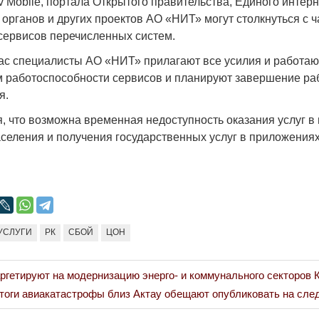
 Mobile, портала Открытого правительства, Единого интерн
органов и других проектов АО «НИТ» могут столкнуться с 
сервисов перечисленных систем.
ас специалисты АО «НИТ» прилагают все усилия и работа
 работоспособности сервисов и планируют завершение ра
Война Мир
я.
, что возможна временная недоступность оказания услуг в
селения и получения государственных услуг в приложения
УСЛУГИ
РК
СБОЙ
ЦОН
Война Миров.
Сороса
аргетируют на модернизацию энерго- и коммунального секторов 
ext
08.11.2024 09:
тоги авиакатастрофы близ Актау обещают опубликовать на сл
ost: