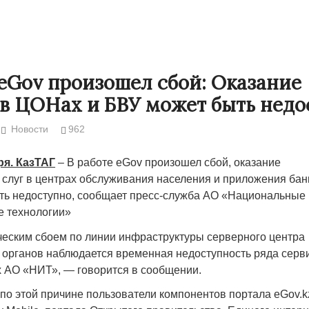
 eGov произошел сбой: Оказание
 в ЦОНах и БВУ может быть недо
Новости
962
ря. КазТАГ
– В работе eGov произошел сбой, оказание
 слуг в центрах обслуживания населения и приложения бан
ть недоступно, сообщает пресс-служба АО «Национальные
 технологии»
Народ выбрал свет
Странная заб
Дарига не ждё
ическим сбоем по линии инфраструктуры серверного центра
17.10.2024 17:00
29972
 органов наблюдается временная недоступность ряда серв
Авиакомпании
АО «НИТ», — говорится в сообщении.
мошенниками
30.10.2024 14:
 по этой причине пользователи компонентов портала eGov.k