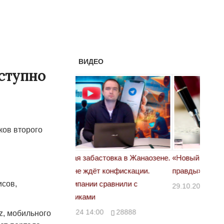
ВИДЕО
ступно
ков второго
астовка в Жанаозене.
«Новый Казахстан не говорит всей
Лондон
т конфискации.
правды»
28.10.
исов,
 сравнили с
29.10.2024 09:00
39623
00
28888
z, мобильного