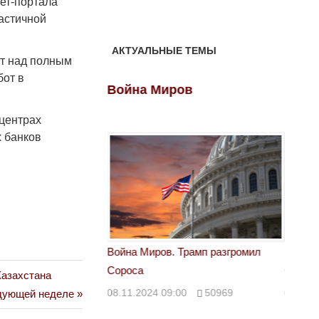
ет-портала
частичной
АКТУАЛЬНЫЕ ТЕМЫ
ют над полным
бот в
ов
Война Миров
Войн
 центрах
х банков
 Трамп разгромил
Война Миров. Трамп разгромил
Война 
Сороса
Сорос
Казахстана
00
50969
08.11.2024 09:00
50969
08.11.
едующей неделе