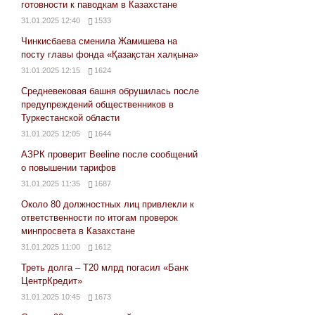
готовности к паводкам в Казахстане
31.01.2025 12:40
1533
Чинкисбаева сменила Жамишева на
посту главы фонда «Қазақстан халқына»
31.01.2025 12:15
1624
Средневековая башня обрушилась после
предупреждений общественников в
Туркестанской области
31.01.2025 12:05
1644
АЗРК проверит Beeline после сообщений
о повышении тарифов
31.01.2025 11:35
1687
Около 80 должностных лиц привлекли к
ответственности по итогам проверок
минпросвета в Казахстане
31.01.2025 11:00
1612
Треть долга – Т20 млрд погасил «Банк
ЦентрКредит»
31.01.2025 10:45
1673