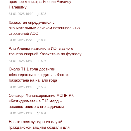
премьер-министра Японии Акихису
Нагашиму
31.01.2025 16:10
1523
Казахстан определился с
окончательным списком потенциальных
строителей АЭС
31.01.2025 15:20
1800
Али Алиева назначили ИО главного
тренера сборной Казахстана по футболу
31.01.2025 13:30
1597
Около Т1,1 трлн достигли
«безнадежные» кредиты в банках
Казахстана на начало года
31.01.2025 13:18
1557
Сенатор: Финансирование МЭПР РК
«Казгидромета» в Т12 млрд –
несопоставимо с его задачами
31.01.2025 13:00
1634
Новые госструктуры из служб
гражданской защиты создали для