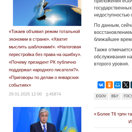
приложения eGov
государственных 
недоступностью 
По данным, сейч
«Токаев объявил режим тотальной
восстановлением
экономии в стране». «Хватит
ближайшее врем
мыслить шаблонами!». «Налоговая
Также отмечается
перестройка без права на ошибку».
обслуживания на
«Почему президент РК публично
второго уровня.
поддержал народного писателя?».
«Приговоры по делам о январских
событиях»
29.01.2025 12:00
45874
EGOV
ВБУ
ГОС
Previous
Более Т6 трлн т
Навигация
Post:
N
И
по
P