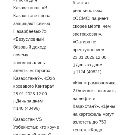
бьется с
Казахстана». «В
реальностью».
Казахстане снова
«ОСМС: пациент
защищают семью
скорее мёртв, чем
Назарбаевых?».
застрахован».
«Безусловный
«Сатира не
базовый доход:
преступление»
почему
23.01.2025 12:00
заволновались
День за днем
адепты «старого»
1124 (40821)
Казахстана?». «Эхо
«Как «трампономика
кровавого Кантара»
2.0» может повлиять
28.01.2025 12:00
на нефть и
День за днем
Казахстан?». «Цены
140 (43496)
на картофель могут
Казахстан VS
взлететь до 750
Узбекистан: кто круче
тенге». «Когда
по военной мощи?