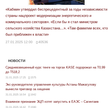
«Кабмин утвердил беспрецедентный за годы независимости
страны нацпроект модернизации энергетического и
коммунального секторов». «Если бы я стал министром
сельского хозяйства Казахстана…». «Там фамилии всех, кто
был приближен к власти»
27.01.2025 12:00
40536
НОВОСТИ
Средневзвешенный курс тенге на торгах KASE подорожал на Т0,99
до Т518,2
31.01.2025 17:25
1575
Экс-руководителю управления культуры Астаны Мажагулову
вынесли приговор за хищение
31.01.2025 16:54
1642
Взаимное признание ЭЦП хотят запустить в ЕАЭС – Сагинтаев
31.01.2025 16:42
1590