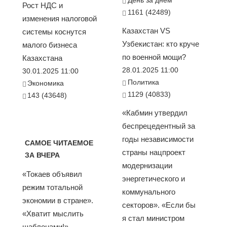
День за днем
Рост НДС и
1161 (42489)
изменения налоговой
Казахстан VS
системы коснутся
Узбекистан: кто круче
малого бизнеса
по военной мощи?
Казахстана
28.01.2025 11:00
30.01.2025 11:00
Политика
Экономика
1129 (40833)
143 (43648)
«Кабмин утвердил
беспрецедентный за
годы независимости
САМОЕ ЧИТАЕМОЕ
страны нацпроект
ЗА ВЧЕРА
модернизации
«Токаев объявил
энергетического и
режим тотальной
коммунального
экономии в стране».
секторов». «Если бы
«Хватит мыслить
я стал министром
шаблонами!».