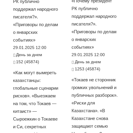
«Почему президент
РК публично
РК публично
поддержал народного
поддержал народного
писателя?».
писателя?».
«Приговоры по делам
«Приговоры по делам
о январских
о январских
событиях»
событиях»
29.01.2025 12:00
День за днем
29.01.2025 12:00
152 (45874)
День за днем
1253 (45874)
«Как могут вымереть
«Токаев не сторонник
казахстанцы:
громких увольнений и
глобальные сценарии
публичных разборок».
рисков». «Выезжаем
«Риски для
на том, что Токаев —
Казахстана». «В
китаист» —
Казахстане снова
Сыроежкин о Токаеве
защищают семью
и Си, секретных