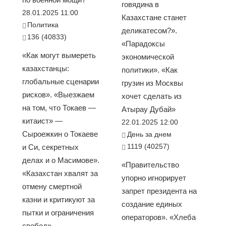
говядина в
28.01.2025 11:00
Казахстане станет
Политика
деликатесом?».
136 (40833)
«Парадоксы
«Как могут вымереть
экономической
казахстанцы:
политики». «Как
глобальные сценарии
грузин из Москвы
рисков». «Выезжаем
хочет сделать из
на том, что Токаев —
Атырау Дубай»
китаист» —
22.01.2025 12:00
Сыроежкин о Токаеве
День за днем
1119 (40257)
и Си, секретных
делах и о Масимове».
«Правительство
«Казахстан хвалят за
упорно игнорирует
отмену смертной
запрет президента на
казни и критикуют за
создание единых
пытки и ограничения
операторов». «Хлеба
свобод»