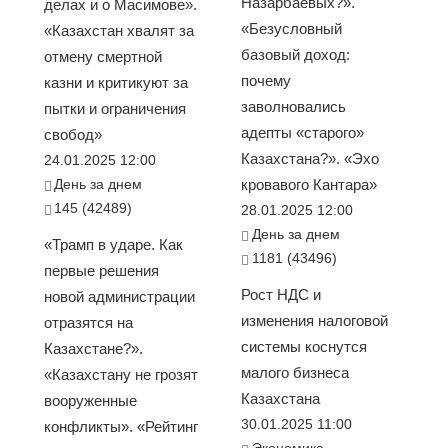
Назарбаевых?».
делах и о Масимове».
«Безусловный
«Казахстан хвалят за
базовый доход:
отмену смертной
почему
казни и критикуют за
заволновались
пытки и ограничения
адепты «старого»
свобод»
Казахстана?». «Эхо
24.01.2025 12:00
День за днем
кровавого Кантара»
145 (42489)
28.01.2025 12:00
День за днем
«Трамп в ударе. Как
1181 (43496)
первые решения
Рост НДС и
новой администрации
изменения налоговой
отразятся на
системы коснутся
Казахстане?».
малого бизнеса
«Казахстану не грозят
Казахстана
вооруженные
30.01.2025 11:00
конфликты». «Рейтинг