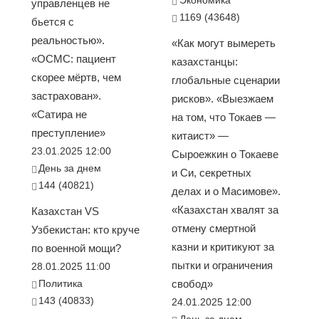
Экономика
управленцев не
1169 (43648)
бьется с
реальностью».
«Как могут вымереть
«ОСМС: пациент
казахстанцы:
скорее мёртв, чем
глобальные сценарии
застрахован».
рисков». «Выезжаем
«Сатира не
на том, что Токаев —
преступление»
китаист» —
23.01.2025 12:00
Сыроежкин о Токаеве
День за днем
и Си, секретных
144 (40821)
делах и о Масимове».
«Казахстан хвалят за
Казахстан VS
отмену смертной
Узбекистан: кто круче
казни и критикуют за
по военной мощи?
пытки и ограничения
28.01.2025 11:00
Политика
свобод»
143 (40833)
24.01.2025 12:00