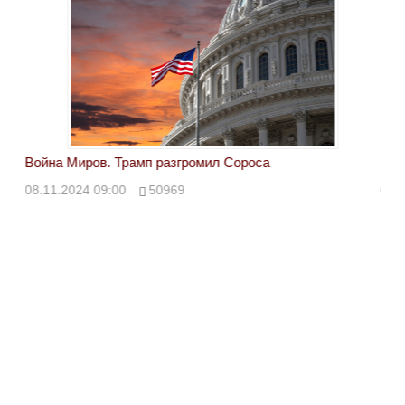
Война Миров. Трамп разгромил Сороса
Вой
08.11.2024 09:00
50969
08.