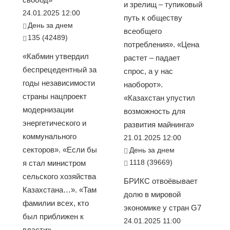
и зрелищ – тупиковый
24.01.2025 12:00
путь к обществу
День за днем
всеобщего
135 (42489)
потребления». «Цена
«Кабмин утвердил
растет – падает
беспрецедентный за
спрос, а у нас
годы независимости
наоборот».
страны нацпроект
«Казахстан упустил
модернизации
возможность для
энергетического и
развития майнинга»
коммунального
21.01.2025 12:00
секторов». «Если бы
День за днем
1118 (39669)
я стал министром
сельского хозяйства
БРИКС отвоёвывает
Казахстана…». «Там
долю в мировой
фамилии всех, кто
экономике у стран G7
был приближен к
24.01.2025 11:00
власти»