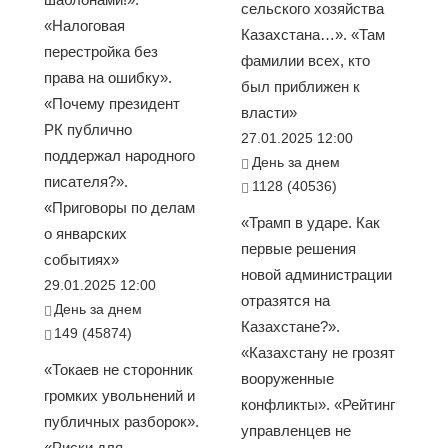
сельского хозяйства
«Налоговая
Казахстана…». «Там
перестройка без
фамилии всех, кто
права на ошибку».
был приближен к
«Почему президент
власти»
РК публично
27.01.2025 12:00
поддержал народного
День за днем
писателя?».
1128 (40536)
«Приговоры по делам
«Трамп в ударе. Как
о январских
первые решения
событиях»
новой администрации
29.01.2025 12:00
отразятся на
День за днем
Казахстане?».
149 (45874)
«Казахстану не грозят
«Токаев не сторонник
вооруженные
громких увольнений и
конфликты». «Рейтинг
публичных разборок».
управленцев не
«Риски для