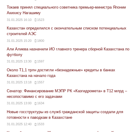
Токаев принял специального советника премьер-министра Японии
Акихису Нагашиму
31.01.2025 16:10
1523
Казахстан определился с окончательным списком потенциальных
строителей АЭС
31.01.2025 15:20
1800
Али Алиева назначили ИО главного тренера сборной Казахстана по
футболу
31.01.2025 13:30
1597
Около Т1,1 трлн достигли «безнадежные» кредиты в банках
Казахстана на начало года
31.01.2025 13:18
1557
Сенатор: Финансирование МЭПР РК «Казгидромета» в Т12 млрд –
несопоставимо с его задачами
31.01.2025 13:00
1634
Новые госструктуры из служб гражданской защиты создали для
готовности к паводкам в Казахстане
31.01.2025 12:40
1533