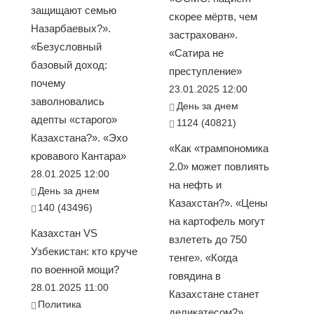
защищают семью
скорее мёртв, чем
Назарбаевых?».
застрахован».
«Безусловный
«Сатира не
базовый доход:
преступление»
почему
23.01.2025 12:00
заволновались
День за днем
адепты «старого»
1124 (40821)
Казахстана?». «Эхо
«Как «трампономика
кровавого Кантара»
2.0» может повлиять
28.01.2025 12:00
на нефть и
День за днем
Казахстан?». «Цены
140 (43496)
на картофель могут
Казахстан VS
взлететь до 750
Узбекистан: кто круче
тенге». «Когда
по военной мощи?
говядина в
28.01.2025 11:00
Казахстане станет
Политика
деликатесом?».