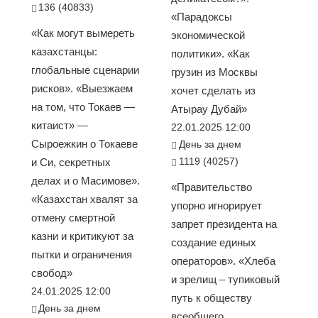
136 (40833)
«Парадоксы
«Как могут вымереть
экономической
казахстанцы:
политики». «Как
глобальные сценарии
грузин из Москвы
рисков». «Выезжаем
хочет сделать из
на том, что Токаев —
Атырау Дубай»
китаист» —
22.01.2025 12:00
Сыроежкин о Токаеве
День за днем
1119 (40257)
и Си, секретных
делах и о Масимове».
«Правительство
«Казахстан хвалят за
упорно игнорирует
отмену смертной
запрет президента на
казни и критикуют за
создание единых
пытки и ограничения
операторов». «Хлеба
свобод»
и зрелищ – тупиковый
24.01.2025 12:00
путь к обществу
День за днем
всеобщего