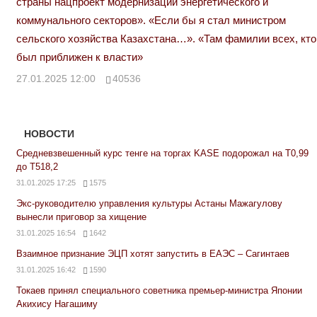
страны нацпроект модернизации энергетического и
коммунального секторов». «Если бы я стал министром
сельского хозяйства Казахстана…». «Там фамилии всех, кто
был приближен к власти»
27.01.2025 12:00
40536
НОВОСТИ
Средневзвешенный курс тенге на торгах KASE подорожал на Т0,99
до Т518,2
31.01.2025 17:25
1575
Экс-руководителю управления культуры Астаны Мажагулову
вынесли приговор за хищение
31.01.2025 16:54
1642
Взаимное признание ЭЦП хотят запустить в ЕАЭС – Сагинтаев
31.01.2025 16:42
1590
Токаев принял специального советника премьер-министра Японии
Акихису Нагашиму