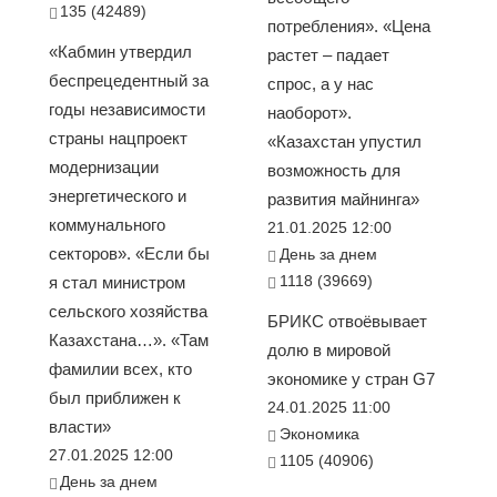
135 (42489)
потребления». «Цена
«Кабмин утвердил
растет – падает
беспрецедентный за
спрос, а у нас
годы независимости
наоборот».
страны нацпроект
«Казахстан упустил
модернизации
возможность для
энергетического и
развития майнинга»
коммунального
21.01.2025 12:00
секторов». «Если бы
День за днем
1118 (39669)
я стал министром
сельского хозяйства
БРИКС отвоёвывает
Казахстана…». «Там
долю в мировой
фамилии всех, кто
экономике у стран G7
был приближен к
24.01.2025 11:00
власти»
Экономика
27.01.2025 12:00
1105 (40906)
День за днем