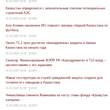
31.01.2025 16:10
1523
Казахстан определился с окончательным списком потенциальных
строителей АЭС
31.01.2025 15:20
1800
Али Алиева назначили ИО главного тренера сборной Казахстана по
футболу
31.01.2025 13:30
1597
Около Т1,1 трлн достигли «безнадежные» кредиты в банках
Казахстана на начало года
31.01.2025 13:18
1557
Сенатор: Финансирование МЭПР РК «Казгидромета» в Т12 млрд –
несопоставимо с его задачами
31.01.2025 13:00
1634
Новые госструктуры из служб гражданской защиты создали для
готовности к паводкам в Казахстане
31.01.2025 12:40
1533
Чинкисбаева сменила Жамишева на посту главы фонда «Қазақстан
халқына»
31.01.2025 12:15
1624