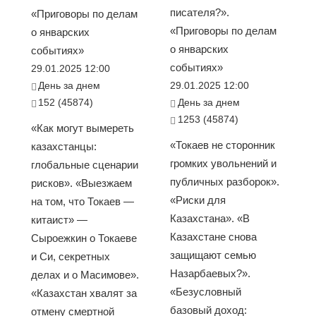
писателя?».
«Приговоры по делам
«Приговоры по делам
о январских
о январских
событиях»
событиях»
29.01.2025 12:00
День за днем
29.01.2025 12:00
152 (45874)
День за днем
1253 (45874)
«Как могут вымереть
«Токаев не сторонник
казахстанцы:
громких увольнений и
глобальные сценарии
публичных разборок».
рисков». «Выезжаем
«Риски для
на том, что Токаев —
Казахстана». «В
китаист» —
Казахстане снова
Сыроежкин о Токаеве
защищают семью
и Си, секретных
Назарбаевых?».
делах и о Масимове».
«Безусловный
«Казахстан хвалят за
базовый доход:
отмену смертной