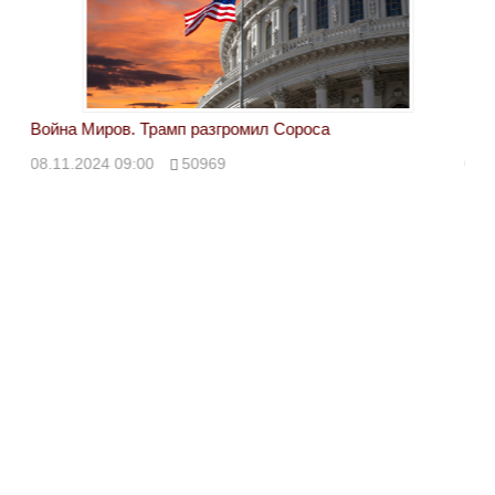
Война Миров. Трамп разгромил Сороса
Вой
08.11.2024 09:00
50969
08.