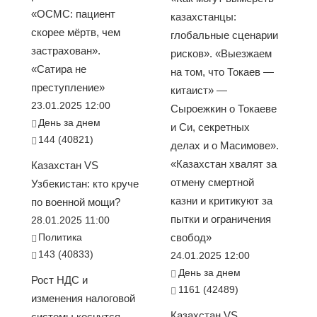
«ОСМС: пациент
казахстанцы:
скорее мёртв, чем
глобальные сценарии
застрахован».
рисков». «Выезжаем
«Сатира не
на том, что Токаев —
преступление»
китаист» —
23.01.2025 12:00
Сыроежкин о Токаеве
День за днем
и Си, секретных
144 (40821)
делах и о Масимове».
«Казахстан хвалят за
Казахстан VS
отмену смертной
Узбекистан: кто круче
казни и критикуют за
по военной мощи?
пытки и ограничения
28.01.2025 11:00
Политика
свобод»
143 (40833)
24.01.2025 12:00
День за днем
Рост НДС и
1161 (42489)
изменения налоговой
Казахстан VS
системы коснутся