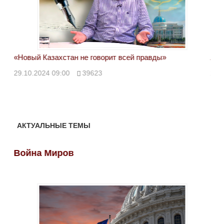
«Новый Казахстан не говорит всей правды»
Лон
ми
29.10.2024 09:00
39623
28.
АКТУАЛЬНЫЕ ТЕМЫ
Война Миров
Во