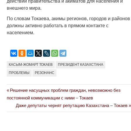
действий правительства и акиматов для населения и
внешнего мира.
По словам Токаева, акимы регионов, городов и районов
должны активно работать в прямом контакте с
населением.
КАСЫМ-ЖОМАРТ ТОКАЕВ
ПРЕЗИДЕНТ КАЗАХСТАНА
ПРОБЛЕМЫ
РЕЗОНАНС
Previous
Решение насущных проблем граждан, невозможно без
Навигация
Post:
постоянной коммуникации с ними – Токаев
по
Next
Даже депутаты чернят репутацию Казахстана – Токаев
Post:
записям