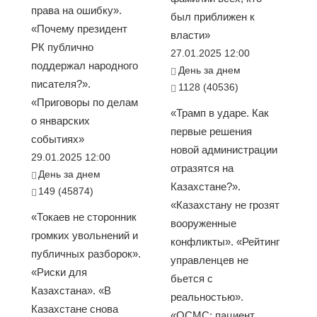
права на ошибку».
был приближен к
«Почему президент
власти»
РК публично
27.01.2025 12:00
поддержал народного
День за днем
писателя?».
1128 (40536)
«Приговоры по делам
«Трамп в ударе. Как
о январских
первые решения
событиях»
новой администрации
29.01.2025 12:00
отразятся на
День за днем
Казахстане?».
149 (45874)
«Казахстану не грозят
«Токаев не сторонник
вооруженные
громких увольнений и
конфликты». «Рейтинг
публичных разборок».
управленцев не
«Риски для
бьется с
Казахстана». «В
реальностью».
Казахстане снова
«ОСМС: пациент