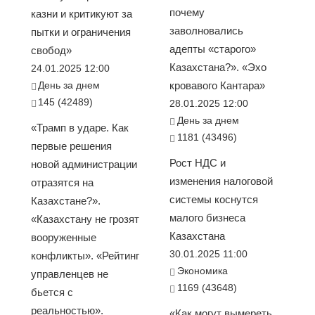
почему
казни и критикуют за
заволновались
пытки и ограничения
адепты «старого»
свобод»
Казахстана?». «Эхо
24.01.2025 12:00
День за днем
кровавого Кантара»
145 (42489)
28.01.2025 12:00
День за днем
«Трамп в ударе. Как
1181 (43496)
первые решения
Рост НДС и
новой администрации
изменения налоговой
отразятся на
системы коснутся
Казахстане?».
малого бизнеса
«Казахстану не грозят
Казахстана
вооруженные
30.01.2025 11:00
конфликты». «Рейтинг
Экономика
управленцев не
1169 (43648)
бьется с
реальностью».
«Как могут вымереть