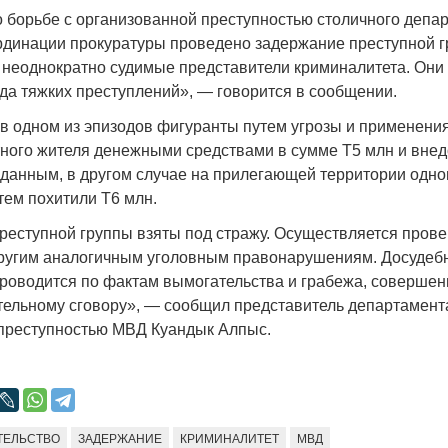
Народ выбрал свет
Странная заб
 борьбе с организованной преступностью столичного депа
Дарига не ждё
рдинации прокуратуры проведено задержание преступной г
17.10.2024 17:00
29972
 неоднократно судимые представители криминалитета. Они
Авиакомпании
да тяжких преступлений», — говорится в сообщении.
мошенниками
30.10.2024 14:
 в одном из эпизодов фигуранты путем угрозы и применени
тного жителя денежными средствами в сумме Т5 млн и вне
 данным, в другом случае на прилегающей территории одно
тем похитили Т6 млн.
преступной группы взяты под стражу. Осуществляется прове
другим аналогичным уголовным правонарушениям. Досудеб
Война Мир
роводится по фактам вымогательства и грабежа, совершен
тельному сговору», — сообщил представитель департамента
преступностью МВД Куандык Алпыс.
ТЕЛЬСТВО
ЗАДЕРЖАНИЕ
КРИМИНАЛИТЕТ
МВД