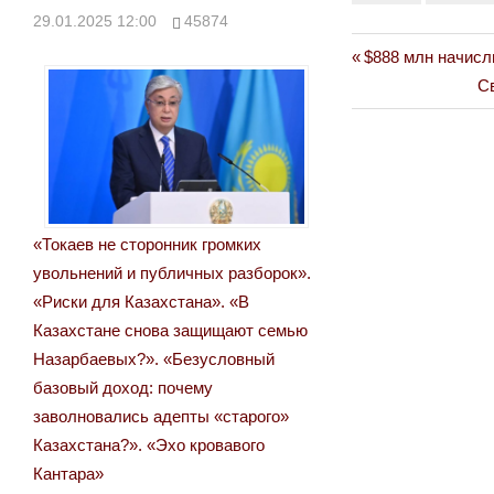
29.01.2025 12:00
45874
Previous
$888 млн начисл
Навигация
Post:
Ne
С
по
Po
записям
«Токаев не сторонник громких
увольнений и публичных разборок».
«Риски для Казахстана». «В
Казахстане снова защищают семью
Назарбаевых?». «Безусловный
базовый доход: почему
заволновались адепты «старого»
Казахстана?». «Эхо кровавого
Кантара»