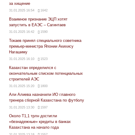
за хищение
31.01.2025 16:54
1642
Взаимное признание ЭЦП хотят
запустить в ЕАЭС – Сагинтаев
31.01.2025 16:42
1590
Токаев принял специального советника
премьер-министра Японии Акихису
Нагашиму
31.01.2025 16:10
1523
Казахстан определился с
окончательным списком потенциальных
строителей АЭС
31.01.2025 15:20
1800
Али Алиева назначили ИО главного
тренера сборной Казахстана по футболу
31.01.2025 13:30
1597
Около Т1,1 трлн достигли
«безнадежные» кредиты в банках
Казахстана на начало года
31.01.2025 13:18
1557