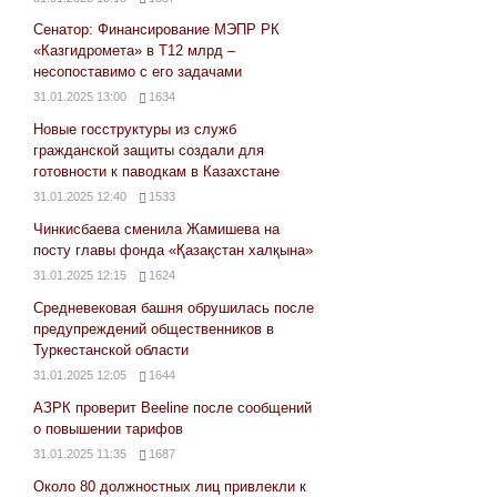
Сенатор: Финансирование МЭПР РК
«Казгидромета» в Т12 млрд –
несопоставимо с его задачами
31.01.2025 13:00
1634
Новые госструктуры из служб
гражданской защиты создали для
готовности к паводкам в Казахстане
31.01.2025 12:40
1533
Чинкисбаева сменила Жамишева на
посту главы фонда «Қазақстан халқына»
31.01.2025 12:15
1624
Средневековая башня обрушилась после
предупреждений общественников в
Туркестанской области
31.01.2025 12:05
1644
АЗРК проверит Beeline после сообщений
о повышении тарифов
31.01.2025 11:35
1687
Около 80 должностных лиц привлекли к