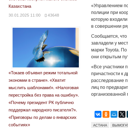
«Управлением по
Казахстана
полиции при коо
30.01.2025 11:00
43648
которую входили
в совершении ря
Сообщается, что
завладели у мес
марки Toyota. По
они открытым пу
«Все участники 
«Токаев объявил режим тотальной
причастности к 
экономии в стране». «Хватит
расследование п
лиц по предвари
мыслить шаблонами!». «Налоговая
организованной 
перестройка без права на ошибку».
«Почему президент РК публично
поддержал народного писателя?».
«Приговоры по делам о январских
событиях»
АСТАНА
ВЫМОГА