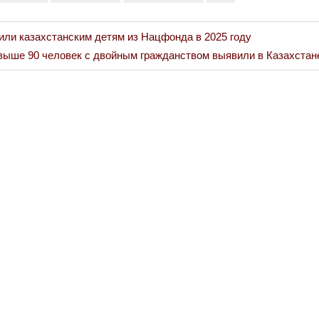
или казахстанским детям из Нацфонда в 2025 году
Война Миров.
xt
выше 90 человек с двойным гражданством выявили в Казахстане
Сороса
st:
08.11.2024 09: