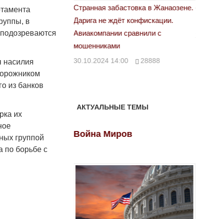
астовка в Жанаозене.
«Новый Казахстан не говорит всей
Лондон
ртамента
т конфискации.
правды»
руппы, в
28.10.
 подозреваются
 сравнили с
29.10.2024 09:00
39623
00
28888
я насилия
дорожником
го из банков
АКТУАЛЬНЫЕ ТЕМЫ
рка их
ное
ов
Война Миров
Войн
ных группой
 по борьбе с