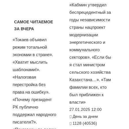
«Кабмин утвердил
беспрецедентный за
годы независимости
САМОЕ ЧИТАЕМОЕ
страны нацпроект
ЗА ВЧЕРА
модернизации
«Токаев объявил
энергетического и
режим тотальной
коммунального
экономии в стране».
секторов». «Если бы
«Хватит мыслить
я стал министром
шаблонами!».
сельского хозяйства
«Налоговая
Казахстана…». «Там
перестройка без
фамилии всех, кто
права на ошибку».
был приближен к
«Почему президент
власти»
РК публично
27.01.2025 12:00
поддержал народного
День за днем
писателя?».
1128 (40536)