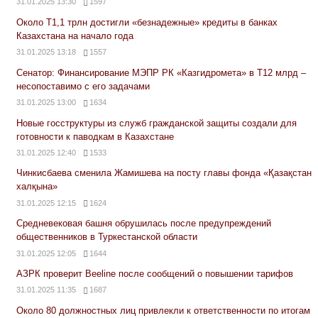
31.01.2025 13:30
1597
Около Т1,1 трлн достигли «безнадежные» кредиты в банках
Казахстана на начало года
31.01.2025 13:18
1557
Сенатор: Финансирование МЭПР РК «Казгидромета» в Т12 млрд –
несопоставимо с его задачами
31.01.2025 13:00
1634
Новые госструктуры из служб гражданской защиты создали для
готовности к паводкам в Казахстане
31.01.2025 12:40
1533
Чинкисбаева сменила Жамишева на посту главы фонда «Қазақстан
халқына»
31.01.2025 12:15
1624
Средневековая башня обрушилась после предупреждений
общественников в Туркестанской области
31.01.2025 12:05
1644
АЗРК проверит Beeline после сообщений о повышении тарифов
31.01.2025 11:35
1687
Около 80 должностных лиц привлекли к ответственности по итогам