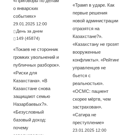
«Приговоры по делам
«Трамп в ударе. Как
о январских
первые решения
событиях»
новой администрации
29.01.2025 12:00
отразятся на
День за днем
Казахстане?».
149 (45874)
«Казахстану не грозят
«Токаев не сторонник
вооруженные
громких увольнений и
конфликты». «Рейтинг
публичных разборок».
управленцев не
«Риски для
бьется с
Казахстана». «В
реальностью».
Казахстане снова
«ОСМС: пациент
защищают семью
скорее мёртв, чем
Назарбаевых?».
застрахован».
«Безусловный
«Сатира не
базовый доход:
преступление»
почему
23.01.2025 12:00