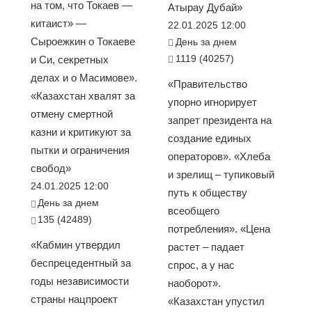
на том, что Токаев —
Атырау Дубай»
китаист» —
22.01.2025 12:00
Сыроежкин о Токаеве
День за днем
1119 (40257)
и Си, секретных
делах и о Масимове».
«Правительство
«Казахстан хвалят за
упорно игнорирует
отмену смертной
запрет президента на
казни и критикуют за
создание единых
пытки и ограничения
операторов». «Хлеба
свобод»
и зрелищ – тупиковый
24.01.2025 12:00
путь к обществу
День за днем
всеобщего
135 (42489)
потребления». «Цена
«Кабмин утвердил
растет – падает
беспрецедентный за
спрос, а у нас
годы независимости
наоборот».
страны нацпроект
«Казахстан упустил