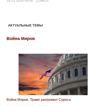
29.10.2024 09:00
39623
28.
АКТУАЛЬНЫЕ ТЕМЫ
Война Миров
Во
Война Миров. Трамп разгромил Сороса
Вой