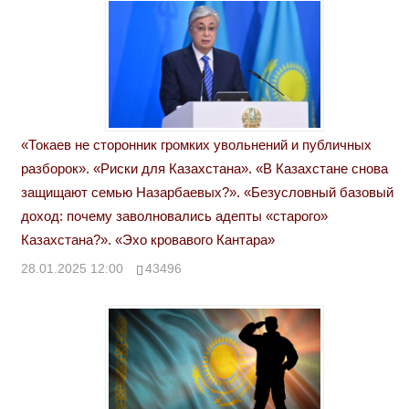
«Токаев не сторонник громких увольнений и публичных
разборок». «Риски для Казахстана». «В Казахстане снова
защищают семью Назарбаевых?». «Безусловный базовый
доход: почему заволновались адепты «старого»
Казахстана?». «Эхо кровавого Кантара»
28.01.2025 12:00
43496