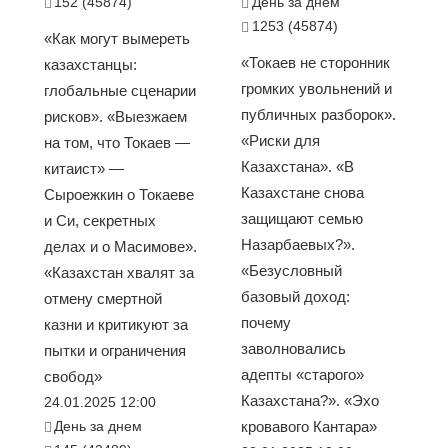
152 (45874)
День за днем
1253 (45874)
«Как могут вымереть
«Токаев не сторонник
казахстанцы:
громких увольнений и
глобальные сценарии
публичных разборок».
рисков». «Выезжаем
«Риски для
на том, что Токаев —
Казахстана». «В
китаист» —
Казахстане снова
Сыроежкин о Токаеве
защищают семью
и Си, секретных
Назарбаевых?».
делах и о Масимове».
«Безусловный
«Казахстан хвалят за
базовый доход:
отмену смертной
почему
казни и критикуют за
заволновались
пытки и ограничения
адепты «старого»
свобод»
Казахстана?». «Эхо
24.01.2025 12:00
День за днем
кровавого Кантара»