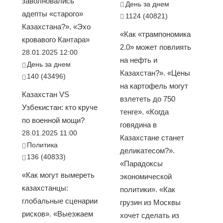
заволновались
День за днем
адепты «старого»
1124 (40821)
Казахстана?». «Эхо
«Как «трампономика
кровавого Кантара»
2.0» может повлиять
28.01.2025 12:00
на нефть и
День за днем
Казахстан?». «Цены
140 (43496)
на картофель могут
Казахстан VS
взлететь до 750
Узбекистан: кто круче
тенге». «Когда
по военной мощи?
говядина в
28.01.2025 11:00
Казахстане станет
Политика
деликатесом?».
136 (40833)
«Парадоксы
«Как могут вымереть
экономической
казахстанцы:
политики». «Как
глобальные сценарии
грузин из Москвы
рисков». «Выезжаем
хочет сделать из