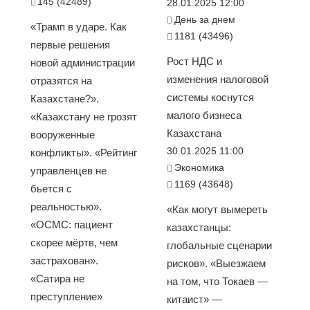
145 (42489)
28.01.2025 12:00
День за днем
«Трамп в ударе. Как
1181 (43496)
первые решения
Рост НДС и
новой администрации
изменения налоговой
отразятся на
системы коснутся
Казахстане?».
малого бизнеса
«Казахстану не грозят
Казахстана
вооруженные
30.01.2025 11:00
конфликты». «Рейтинг
Экономика
управленцев не
1169 (43648)
бьется с
реальностью».
«Как могут вымереть
«ОСМС: пациент
казахстанцы:
скорее мёртв, чем
глобальные сценарии
застрахован».
рисков». «Выезжаем
«Сатира не
на том, что Токаев —
преступление»
китаист» —