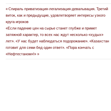
Previous
Спираль приватизация-легализация-девальвация. Третий
Навигация
Post:
виток, как и предыдущие, удовлетворяет интересы узкого
по
круга игроков
Next
«Если падение цен на сырье станет глубже и примет
записям
Post:
затяжной характер, то всех нас ждут несколько «худых»
лет». «У нас будет наблюдаться подорожание». «Казахстан
готовит для семи бед один ответ». «Пора кончать с
«Нефтестаном»!»