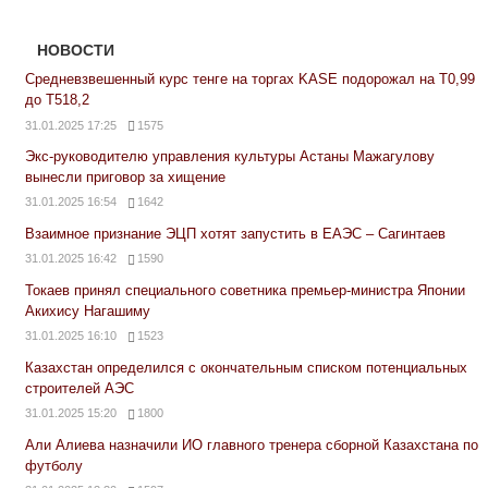
НОВОСТИ
Средневзвешенный курс тенге на торгах KASE подорожал на Т0,99
до Т518,2
31.01.2025 17:25
1575
Экс-руководителю управления культуры Астаны Мажагулову
вынесли приговор за хищение
31.01.2025 16:54
1642
Взаимное признание ЭЦП хотят запустить в ЕАЭС – Сагинтаев
31.01.2025 16:42
1590
Токаев принял специального советника премьер-министра Японии
Акихису Нагашиму
31.01.2025 16:10
1523
Казахстан определился с окончательным списком потенциальных
строителей АЭС
31.01.2025 15:20
1800
Али Алиева назначили ИО главного тренера сборной Казахстана по
футболу