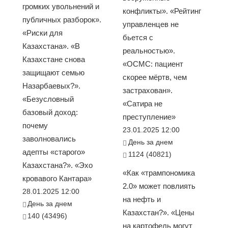
громких увольнений и
конфликты». «Рейтинг
публичных разборок».
управленцев не
«Риски для
бьется с
Казахстана». «В
реальностью».
Казахстане снова
«ОСМС: пациент
защищают семью
скорее мёртв, чем
Назарбаевых?».
застрахован».
«Безусловный
«Сатира не
базовый доход:
преступление»
почему
23.01.2025 12:00
заволновались
День за днем
адепты «старого»
1124 (40821)
Казахстана?». «Эхо
«Как «трампономика
кровавого Кантара»
2.0» может повлиять
28.01.2025 12:00
на нефть и
День за днем
Казахстан?». «Цены
140 (43496)
на картофель могут