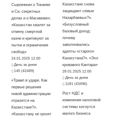
Казахстане снова
Сыроежкин о Токаеве
защищают семью
и Си, секретных
Назарбаевых?».
делах и о Масимове».
«Безусловный
«Казахстан хвалят за
базовый доход:
отмену смертной
почему
казни и критикуют за
заволновались
пытки и ограничения
адепты «старого»
свобод»
Казахстана?». «Эхо
24.01.2025 12:00
День за днем
кровавого Кантара»
145 (42489)
28.01.2025 12:00
День за днем
«Трамп в ударе. Как
1181 (43496)
первые решения
Рост НДС и
новой администрации
изменения налоговой
отразятся на
системы коснутся
Казахстане?».
малого бизнеса
«Казахстану не грозят