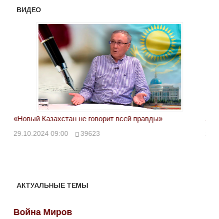
ВИДЕО
«Новый Казахстан не говорит всей правды»
Лон
ми
29.10.2024 09:00
39623
28.
АКТУАЛЬНЫЕ ТЕМЫ
Война Миров
Во