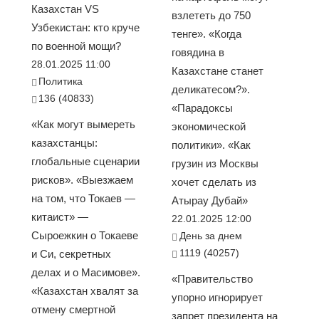
Казахстан VS
взлететь до 750
Узбекистан: кто круче
тенге». «Когда
по военной мощи?
говядина в
28.01.2025 11:00
Казахстане станет
Политика
деликатесом?».
136 (40833)
«Парадоксы
«Как могут вымереть
экономической
казахстанцы:
политики». «Как
глобальные сценарии
грузин из Москвы
рисков». «Выезжаем
хочет сделать из
на том, что Токаев —
Атырау Дубай»
китаист» —
22.01.2025 12:00
Сыроежкин о Токаеве
День за днем
1119 (40257)
и Си, секретных
делах и о Масимове».
«Правительство
«Казахстан хвалят за
упорно игнорирует
отмену смертной
запрет президента на