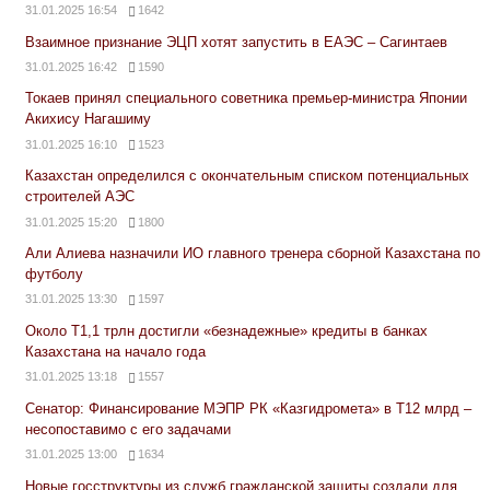
31.01.2025 16:54
1642
Взаимное признание ЭЦП хотят запустить в ЕАЭС – Сагинтаев
31.01.2025 16:42
1590
Токаев принял специального советника премьер-министра Японии
Акихису Нагашиму
31.01.2025 16:10
1523
Казахстан определился с окончательным списком потенциальных
строителей АЭС
31.01.2025 15:20
1800
Али Алиева назначили ИО главного тренера сборной Казахстана по
футболу
31.01.2025 13:30
1597
Около Т1,1 трлн достигли «безнадежные» кредиты в банках
Казахстана на начало года
31.01.2025 13:18
1557
Сенатор: Финансирование МЭПР РК «Казгидромета» в Т12 млрд –
несопоставимо с его задачами
31.01.2025 13:00
1634
Новые госструктуры из служб гражданской защиты создали для