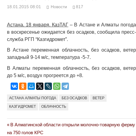
18.01.2015 08:01
Новости
817
Астана. 18 января. КазТАГ
– В Астане и Алматы погода
в воскресенье ожидается без осадков, сообщила пресс-
служба РГП “Казгидромет”.
В Астане переменная облачность, без осадков, ветер
западный 9-14 м/с, температура -5-7.
В Алматы переменная облачность, без осадков, ветер
до 5 м/с, воздух прогреется до +8.
АСТАНА АЛМАТЫ ПОГОДА
БЕЗ ОСАДКОВ
ВЕТЕР
КАЗГИДРОМЕТ
ОБЛАЧНОСТЬ
Previous
В Алматинской области открыли молочно-товарную ферму
Навигация
Post:
на 750 голов КРС