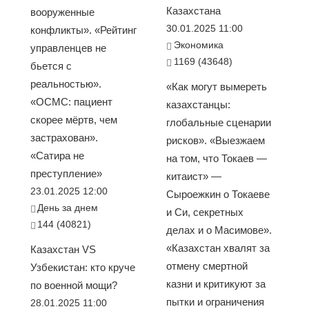
Казахстана
вооруженные
30.01.2025 11:00
конфликты». «Рейтинг
Экономика
управленцев не
1169 (43648)
бьется с
реальностью».
«Как могут вымереть
«ОСМС: пациент
казахстанцы:
скорее мёртв, чем
глобальные сценарии
застрахован».
рисков». «Выезжаем
«Сатира не
на том, что Токаев —
преступление»
китаист» —
23.01.2025 12:00
Сыроежкин о Токаеве
День за днем
и Си, секретных
144 (40821)
делах и о Масимове».
«Казахстан хвалят за
Казахстан VS
отмену смертной
Узбекистан: кто круче
казни и критикуют за
по военной мощи?
пытки и ограничения
28.01.2025 11:00