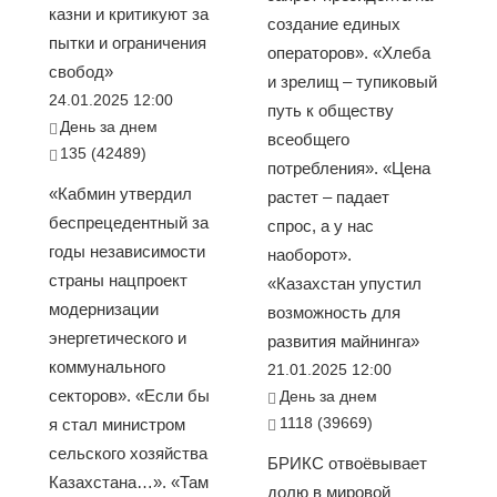
казни и критикуют за
создание единых
пытки и ограничения
операторов». «Хлеба
свобод»
и зрелищ – тупиковый
24.01.2025 12:00
путь к обществу
День за днем
всеобщего
135 (42489)
потребления». «Цена
«Кабмин утвердил
растет – падает
беспрецедентный за
спрос, а у нас
годы независимости
наоборот».
страны нацпроект
«Казахстан упустил
модернизации
возможность для
энергетического и
развития майнинга»
коммунального
21.01.2025 12:00
секторов». «Если бы
День за днем
1118 (39669)
я стал министром
сельского хозяйства
БРИКС отвоёвывает
Казахстана…». «Там
долю в мировой