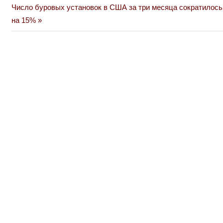
по
Next
Число буровых установок в США за три месяца сократилось
Post:
на 15%
записям