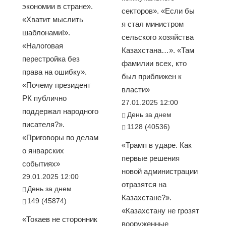
экономии в стране».
секторов». «Если бы
«Хватит мыслить
я стал министром
шаблонами!».
сельского хозяйства
«Налоговая
Казахстана…». «Там
перестройка без
фамилии всех, кто
права на ошибку».
был приближен к
«Почему президент
власти»
РК публично
27.01.2025 12:00
поддержал народного
День за днем
писателя?».
1128 (40536)
«Приговоры по делам
«Трамп в ударе. Как
о январских
первые решения
событиях»
новой администрации
29.01.2025 12:00
отразятся на
День за днем
Казахстане?».
149 (45874)
«Казахстану не грозят
«Токаев не сторонник
вооруженные