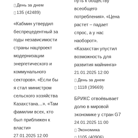
путь к обществу
День за днем
всеобщего
135 (42489)
потребления». «Цена
«Кабмин утвердил
растет – падает
беспрецедентный за
спрос, а у нас
годы независимости
наоборот».
страны нацпроект
«Казахстан упустил
модернизации
возможность для
энергетического и
развития майнинга»
коммунального
21.01.2025 12:00
секторов». «Если бы
День за днем
1118 (39669)
я стал министром
сельского хозяйства
БРИКС отвоёвывает
Казахстана…». «Там
долю в мировой
фамилии всех, кто
экономике у стран G7
был приближен к
24.01.2025 11:00
власти»
Экономика
27.01.2025 12:00
1105 (40906)