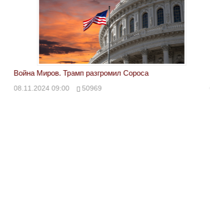
Война Миров. Трамп разгромил Сороса
Вой
08.11.2024 09:00
50969
08.