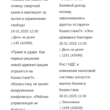
базовый доход:
отмену смертной
почему
казни и критикуют за
заволновались
пытки и ограничения
адепты «старого»
свобод»
Казахстана?». «Эхо
24.01.2025 12:00
День за днем
кровавого Кантара»
145 (42489)
28.01.2025 12:00
День за днем
«Трамп в ударе. Как
1181 (43496)
первые решения
Рост НДС и
новой администрации
изменения налоговой
отразятся на
системы коснутся
Казахстане?».
малого бизнеса
«Казахстану не грозят
Казахстана
вооруженные
30.01.2025 11:00
конфликты». «Рейтинг
Экономика
управленцев не
1169 (43648)
бьется с