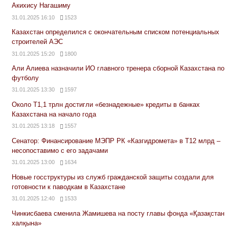
Акихису Нагашиму
31.01.2025 16:10
1523
Казахстан определился с окончательным списком потенциальных
строителей АЭС
31.01.2025 15:20
1800
Али Алиева назначили ИО главного тренера сборной Казахстана по
футболу
31.01.2025 13:30
1597
Около Т1,1 трлн достигли «безнадежные» кредиты в банках
Казахстана на начало года
31.01.2025 13:18
1557
Сенатор: Финансирование МЭПР РК «Казгидромета» в Т12 млрд –
несопоставимо с его задачами
31.01.2025 13:00
1634
Новые госструктуры из служб гражданской защиты создали для
готовности к паводкам в Казахстане
31.01.2025 12:40
1533
Чинкисбаева сменила Жамишева на посту главы фонда «Қазақстан
халқына»