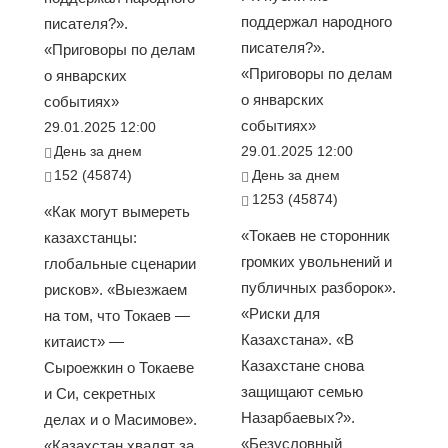
поддержал народного
писателя?».
писателя?».
«Приговоры по делам
«Приговоры по делам
о январских
о январских
событиях»
событиях»
29.01.2025 12:00
День за днем
29.01.2025 12:00
152 (45874)
День за днем
1253 (45874)
«Как могут вымереть
«Токаев не сторонник
казахстанцы:
громких увольнений и
глобальные сценарии
публичных разборок».
рисков». «Выезжаем
«Риски для
на том, что Токаев —
Казахстана». «В
китаист» —
Казахстане снова
Сыроежкин о Токаеве
защищают семью
и Си, секретных
Назарбаевых?».
делах и о Масимове».
«Безусловный
«Казахстан хвалят за