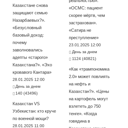
реальностью».
Казахстане снова
«ОСМС: пациент
защищают семью
скорее мёртв, чем
Назарбаевых?».
застрахован».
«Безусловный
«Сатира не
базовый доход:
преступление»
почему
23.01.2025 12:00
заволновались
День за днем
адепты «старого»
1124 (40821)
Казахстана?». «Эхо
«Как «трампономика
кровавого Кантара»
2.0» может повлиять
28.01.2025 12:00
на нефть и
День за днем
Казахстан?». «Цены
140 (43496)
на картофель могут
Казахстан VS
взлететь до 750
Узбекистан: кто круче
тенге». «Когда
по военной мощи?
говядина в
28.01.2025 11:00