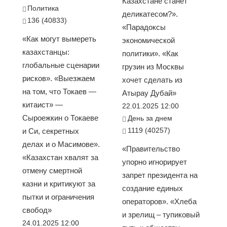
Казахстане станет
Политика
деликатесом?».
136 (40833)
«Парадоксы
«Как могут вымереть
экономической
казахстанцы:
политики». «Как
глобальные сценарии
грузин из Москвы
рисков». «Выезжаем
хочет сделать из
на том, что Токаев —
Атырау Дубай»
китаист» —
22.01.2025 12:00
Сыроежкин о Токаеве
День за днем
1119 (40257)
и Си, секретных
делах и о Масимове».
«Правительство
«Казахстан хвалят за
упорно игнорирует
отмену смертной
запрет президента на
казни и критикуют за
создание единых
пытки и ограничения
операторов». «Хлеба
свобод»
и зрелищ – тупиковый
24.01.2025 12:00