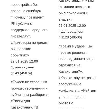
Казахстана…». «Там
перестройка без
фамилии всех, кто
права на ошибку».
был приближен к
«Почему президент
власти»
РК публично
27.01.2025 12:00
поддержал народного
День за днем
писателя?».
1128 (40536)
«Приговоры по делам
«Трамп в ударе. Как
о январских
первые решения
событиях»
новой администрации
29.01.2025 12:00
отразятся на
День за днем
Казахстане?».
149 (45874)
«Казахстану не грозят
«Токаев не сторонник
вооруженные
громких увольнений и
конфликты». «Рейтинг
публичных разборок».
управленцев не
«Риски для
бьется с
Казахстана». «В