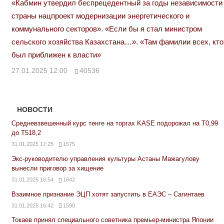
«Кабмин утвердил беспрецедентный за годы независимости
страны нацпроект модернизации энергетического и
коммунального секторов». «Если бы я стал министром
сельского хозяйства Казахстана…». «Там фамилии всех, кто
был приближен к власти»
27.01.2025 12:00
40536
НОВОСТИ
Средневзвешенный курс тенге на торгах KASE подорожал на Т0,99
до Т518,2
31.01.2025 17:25
1575
Экс-руководителю управления культуры Астаны Мажагулову
вынесли приговор за хищение
31.01.2025 16:54
1642
Взаимное признание ЭЦП хотят запустить в ЕАЭС – Сагинтаев
31.01.2025 16:42
1590
Токаев принял специального советника премьер-министра Японии