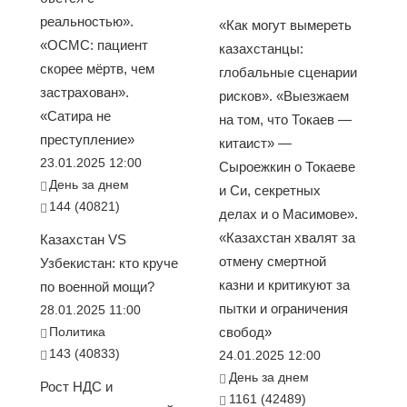
реальностью».
«Как могут вымереть
«ОСМС: пациент
казахстанцы:
скорее мёртв, чем
глобальные сценарии
застрахован».
рисков». «Выезжаем
«Сатира не
на том, что Токаев —
преступление»
китаист» —
23.01.2025 12:00
Сыроежкин о Токаеве
День за днем
и Си, секретных
144 (40821)
делах и о Масимове».
«Казахстан хвалят за
Казахстан VS
отмену смертной
Узбекистан: кто круче
казни и критикуют за
по военной мощи?
пытки и ограничения
28.01.2025 11:00
Политика
свобод»
143 (40833)
24.01.2025 12:00
День за днем
Рост НДС и
1161 (42489)