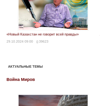
«Новый Казахстан не говорит всей правды»
Лон
ми
29.10.2024 09:00
39623
28.
АКТУАЛЬНЫЕ ТЕМЫ
Война Миров
Во