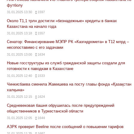
футболу
31.01.2025 13:30
1597
Около Т1,1 трлн достигли «безнадежные» кредиты в банках
Казахстана на начало года
31.01.2025 13:18
1557
Сенатор: Финансирование МЭПР РК «Казгидромета» в Т12 млрд –
несопоставимо с его задачами
31.01.2025 13:00
1634
Новые госструктуры из служб гражданской защиты создали для
готовности к паводкам в Казахстане
31.01.2025 12:40
1533
Чинкисбаева сменила Жамишева на посту главы фонда «Қазақстан
халқына»
31.01.2025 12:15
1624
Средневековая башня обрушилась после предупреждений
общественников в Туркестанской области
31.01.2025 12:05
1644
АЗРК проверит Beeline после сообщений о повышении тарифов
31.01.2025 11:35
1687