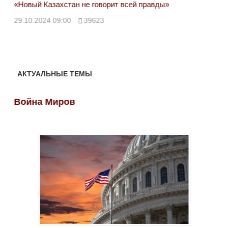
«Новый Казахстан не говорит всей правды»
Лон
ми
29.10.2024 09:00
39623
28.
АКТУАЛЬНЫЕ ТЕМЫ
Война Миров
Во