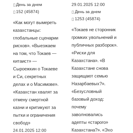
День за днем
29.01.2025 12:00
152 (45874)
День за днем
1253 (45874)
«Как могут вымереть
«Токаев не сторонник
казахстанцы:
громких увольнений и
глобальные сценарии
публичных разборок».
рисков». «Выезжаем
«Риски для
на том, что Токаев —
Казахстана». «В
китаист» —
Казахстане снова
Сыроежкин о Токаеве
защищают семью
и Си, секретных
Назарбаевых?».
делах и о Масимове».
«Безусловный
«Казахстан хвалят за
базовый доход:
отмену смертной
почему
казни и критикуют за
заволновались
пытки и ограничения
адепты «старого»
свобод»
Казахстана?». «Эхо
24.01.2025 12:00