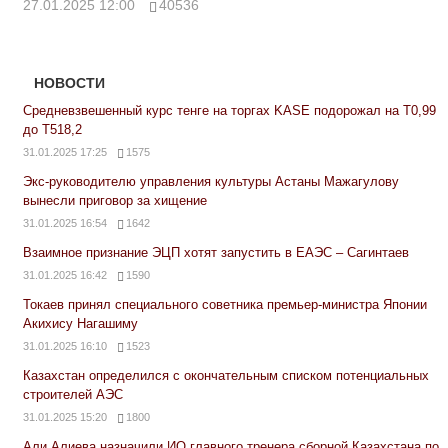
27.01.2025 12:00
40536
НОВОСТИ
Средневзвешенный курс тенге на торгах KASE подорожал на Т0,99
до Т518,2
31.01.2025 17:25
1575
Экс-руководителю управления культуры Астаны Мажагулову
вынесли приговор за хищение
31.01.2025 16:54
1642
Взаимное признание ЭЦП хотят запустить в ЕАЭС – Сагинтаев
31.01.2025 16:42
1590
Токаев принял специального советника премьер-министра Японии
Акихису Нагашиму
31.01.2025 16:10
1523
Казахстан определился с окончательным списком потенциальных
строителей АЭС
31.01.2025 15:20
1800
Али Алиева назначили ИО главного тренера сборной Казахстана по