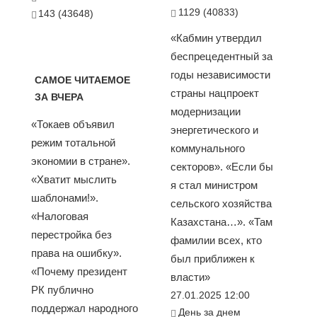
1129 (40833)
143 (43648)
«Кабмин утвердил
беспрецедентный за
годы независимости
САМОЕ ЧИТАЕМОЕ
страны нацпроект
ЗА ВЧЕРА
модернизации
«Токаев объявил
энергетического и
режим тотальной
коммунального
экономии в стране».
секторов». «Если бы
«Хватит мыслить
я стал министром
шаблонами!».
сельского хозяйства
«Налоговая
Казахстана…». «Там
перестройка без
фамилии всех, кто
права на ошибку».
был приближен к
«Почему президент
власти»
РК публично
27.01.2025 12:00
поддержал народного
День за днем