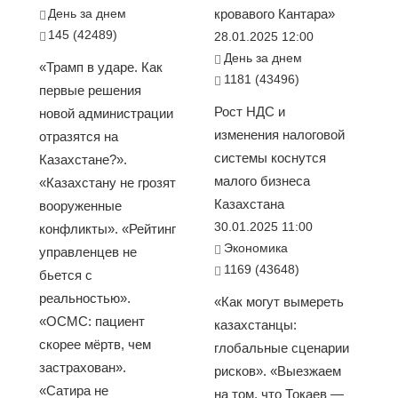
День за днем
кровавого Кантара»
145 (42489)
28.01.2025 12:00
День за днем
«Трамп в ударе. Как
1181 (43496)
первые решения
Рост НДС и
новой администрации
изменения налоговой
отразятся на
системы коснутся
Казахстане?».
малого бизнеса
«Казахстану не грозят
Казахстана
вооруженные
30.01.2025 11:00
конфликты». «Рейтинг
Экономика
управленцев не
1169 (43648)
бьется с
реальностью».
«Как могут вымереть
«ОСМС: пациент
казахстанцы:
скорее мёртв, чем
глобальные сценарии
застрахован».
рисков». «Выезжаем
«Сатира не
на том, что Токаев —