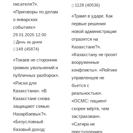
писателя?».
1128 (40536)
«Приговоры по делам
«Трамп в ударе. Как
о январских
первые решения
событиях»
новой администрации
29.01.2025 12:00
отразятся на
День за днем
Казахстане?».
149 (45874)
«Казахстану не грозят
«Токаев не сторонник
вооруженные
громких увольнений и
конфликты». «Рейтинг
публичных разборок».
управленцев не
«Риски для
бьется с
Казахстана». «В
реальностью».
Казахстане снова
«ОСМС: пациент
защищают семью
скорее мёртв, чем
Назарбаевых?».
застрахован».
«Безусловный
«Сатира не
базовый доход:
преступление»