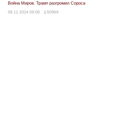
Война Миров. Трамп разгромил Сороса
Вой
08.11.2024 09:00
50969
08.