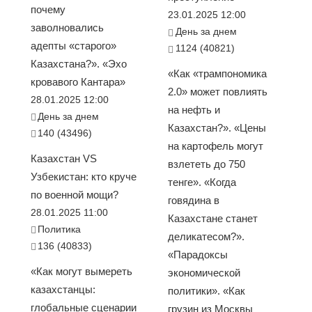
почему
23.01.2025 12:00
заволновались
День за днем
адепты «старого»
1124 (40821)
Казахстана?». «Эхо
«Как «трампономика
кровавого Кантара»
2.0» может повлиять
28.01.2025 12:00
на нефть и
День за днем
Казахстан?». «Цены
140 (43496)
на картофель могут
Казахстан VS
взлететь до 750
Узбекистан: кто круче
тенге». «Когда
по военной мощи?
говядина в
28.01.2025 11:00
Казахстане станет
Политика
деликатесом?».
136 (40833)
«Парадоксы
«Как могут вымереть
экономической
казахстанцы:
политики». «Как
глобальные сценарии
грузин из Москвы