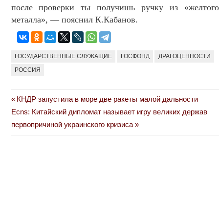
после проверки ты получишь ручку из «желтого
металла», — пояснил К.Кабанов.
ГОСУДАРСТВЕННЫЕ СЛУЖАЩИЕ
ГОСФОНД
ДРАГОЦЕННОСТИ
РОССИЯ
Previous
КНДР запустила в море две ракеты малой дальности
Навигация
Next
Post:
Ecns: Китайский дипломат называет игру великих держав
по
Post:
первопричиной украинского кризиса
записям