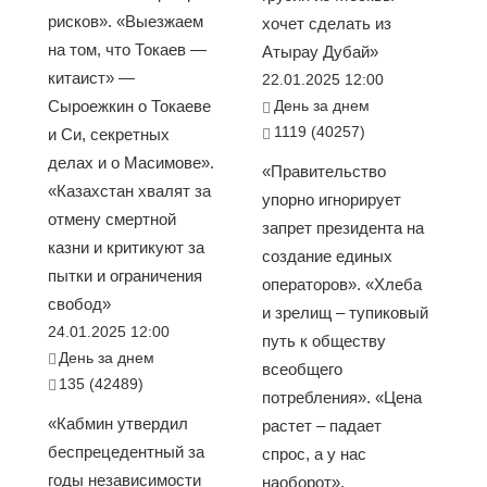
рисков». «Выезжаем
хочет сделать из
на том, что Токаев —
Атырау Дубай»
китаист» —
22.01.2025 12:00
Сыроежкин о Токаеве
День за днем
1119 (40257)
и Си, секретных
делах и о Масимове».
«Правительство
«Казахстан хвалят за
упорно игнорирует
отмену смертной
запрет президента на
казни и критикуют за
создание единых
пытки и ограничения
операторов». «Хлеба
свобод»
и зрелищ – тупиковый
24.01.2025 12:00
путь к обществу
День за днем
всеобщего
135 (42489)
потребления». «Цена
«Кабмин утвердил
растет – падает
беспрецедентный за
спрос, а у нас
годы независимости
наоборот».