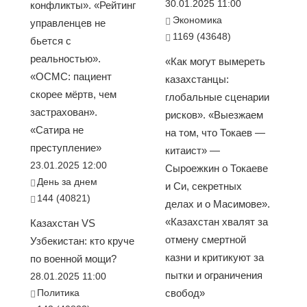
30.01.2025 11:00
конфликты». «Рейтинг
Экономика
управленцев не
1169 (43648)
бьется с
реальностью».
«Как могут вымереть
«ОСМС: пациент
казахстанцы:
скорее мёртв, чем
глобальные сценарии
застрахован».
рисков». «Выезжаем
«Сатира не
на том, что Токаев —
преступление»
китаист» —
23.01.2025 12:00
Сыроежкин о Токаеве
День за днем
и Си, секретных
144 (40821)
делах и о Масимове».
«Казахстан хвалят за
Казахстан VS
отмену смертной
Узбекистан: кто круче
казни и критикуют за
по военной мощи?
пытки и ограничения
28.01.2025 11:00
Политика
свобод»