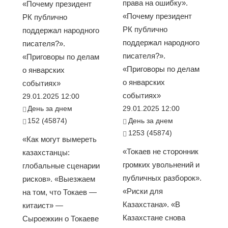
права на ошибку».
«Почему президент
«Почему президент
РК публично
РК публично
поддержал народного
поддержал народного
писателя?».
писателя?».
«Приговоры по делам
«Приговоры по делам
о январских
о январских
событиях»
событиях»
29.01.2025 12:00
День за днем
29.01.2025 12:00
152 (45874)
День за днем
1253 (45874)
«Как могут вымереть
«Токаев не сторонник
казахстанцы:
громких увольнений и
глобальные сценарии
публичных разборок».
рисков». «Выезжаем
«Риски для
на том, что Токаев —
Казахстана». «В
китаист» —
Казахстане снова
Сыроежкин о Токаеве