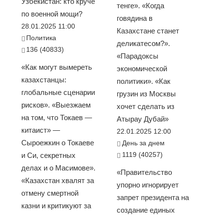
Узбекистан: кто круче
тенге». «Когда
по военной мощи?
говядина в
28.01.2025 11:00
Казахстане станет
Политика
деликатесом?».
136 (40833)
«Парадоксы
«Как могут вымереть
экономической
казахстанцы:
политики». «Как
глобальные сценарии
грузин из Москвы
рисков». «Выезжаем
хочет сделать из
на том, что Токаев —
Атырау Дубай»
китаист» —
22.01.2025 12:00
Сыроежкин о Токаеве
День за днем
1119 (40257)
и Си, секретных
делах и о Масимове».
«Правительство
«Казахстан хвалят за
упорно игнорирует
отмену смертной
запрет президента на
казни и критикуют за
создание единых