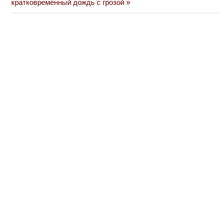
Post:
кратковременный дождь с грозой
записям