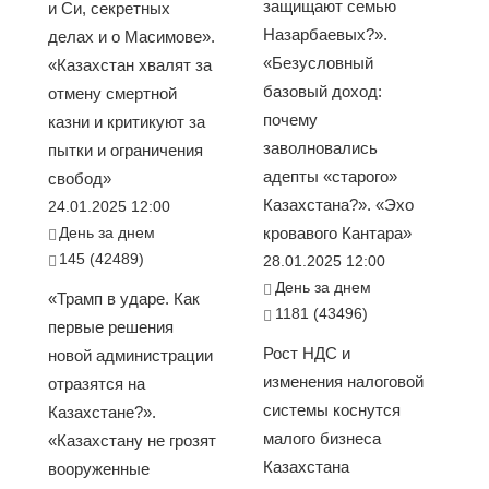
защищают семью
и Си, секретных
Назарбаевых?».
делах и о Масимове».
«Безусловный
«Казахстан хвалят за
базовый доход:
отмену смертной
почему
казни и критикуют за
заволновались
пытки и ограничения
адепты «старого»
свобод»
Казахстана?». «Эхо
24.01.2025 12:00
День за днем
кровавого Кантара»
145 (42489)
28.01.2025 12:00
День за днем
«Трамп в ударе. Как
1181 (43496)
первые решения
Рост НДС и
новой администрации
изменения налоговой
отразятся на
системы коснутся
Казахстане?».
малого бизнеса
«Казахстану не грозят
Казахстана
вооруженные