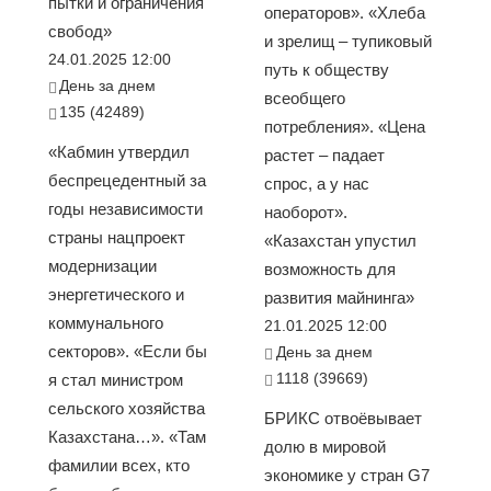
пытки и ограничения
операторов». «Хлеба
свобод»
и зрелищ – тупиковый
24.01.2025 12:00
путь к обществу
День за днем
всеобщего
135 (42489)
потребления». «Цена
«Кабмин утвердил
растет – падает
беспрецедентный за
спрос, а у нас
годы независимости
наоборот».
страны нацпроект
«Казахстан упустил
модернизации
возможность для
энергетического и
развития майнинга»
коммунального
21.01.2025 12:00
секторов». «Если бы
День за днем
1118 (39669)
я стал министром
сельского хозяйства
БРИКС отвоёвывает
Казахстана…». «Там
долю в мировой
фамилии всех, кто
экономике у стран G7