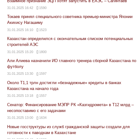
Взаимное признание ЭЦП хотят запустить в ЕАЭС – Сагинтаев
31.01.2025 16:42
1590
Токаев принял специального советника премьер-министра Японии
Акихису Нагашиму
31.01.2025 16:10
1523
Казахстан определился с окончательным списком потенциальных
строителей АЭС
31.01.2025 15:20
1800
Али Алиева назначили ИО главного тренера сборной Казахстана по
футболу
31.01.2025 13:30
1597
Около Т1,1 трлн достигли «безнадежные» кредиты в банках
Казахстана на начало года
31.01.2025 13:18
1557
Сенатор: Финансирование МЭПР РК «Казгидромета» в Т12 млрд –
несопоставимо с его задачами
31.01.2025 13:00
1634
Новые госструктуры из служб гражданской защиты создали для
готовности к паводкам в Казахстане