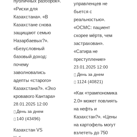
публичных разборок».
управленцев не
«Риски для
бьется с
Казахстана». «В
реальностью».
Казахстане снова
«ОСМС: пациент
защищают семью
скорее мёртв, чем
Назарбаевых?».
застрахован».
«Безусловный
«Сатира не
базовый доход:
преступление»
почему
23.01.2025 12:00
заволновались
День за днем
адепты «старого»
1124 (40821)
Казахстана?». «Эхо
«Как «трампономика
кровавого Кантара»
2.0» может повлиять
28.01.2025 12:00
на нефть и
День за днем
Казахстан?». «Цены
140 (43496)
на картофель могут
Казахстан VS
взлететь до 750