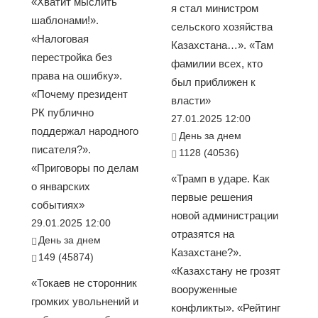
«Хватит мыслить
я стал министром
шаблонами!».
сельского хозяйства
«Налоговая
Казахстана…». «Там
перестройка без
фамилии всех, кто
права на ошибку».
был приближен к
«Почему президент
власти»
РК публично
27.01.2025 12:00
поддержал народного
День за днем
писателя?».
1128 (40536)
«Приговоры по делам
«Трамп в ударе. Как
о январских
первые решения
событиях»
новой администрации
29.01.2025 12:00
отразятся на
День за днем
Казахстане?».
149 (45874)
«Казахстану не грозят
«Токаев не сторонник
вооруженные
громких увольнений и
конфликты». «Рейтинг