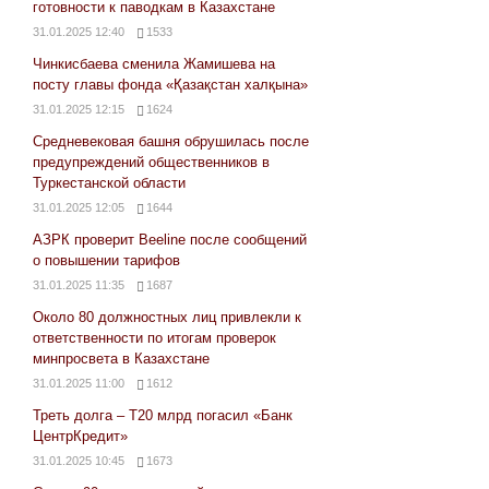
готовности к паводкам в Казахстане
31.01.2025 12:40
1533
Чинкисбаева сменила Жамишева на
посту главы фонда «Қазақстан халқына»
31.01.2025 12:15
1624
Средневековая башня обрушилась после
предупреждений общественников в
Туркестанской области
31.01.2025 12:05
1644
АЗРК проверит Beeline после сообщений
о повышении тарифов
31.01.2025 11:35
1687
Около 80 должностных лиц привлекли к
ответственности по итогам проверок
минпросвета в Казахстане
31.01.2025 11:00
1612
Треть долга – Т20 млрд погасил «Банк
ЦентрКредит»
31.01.2025 10:45
1673