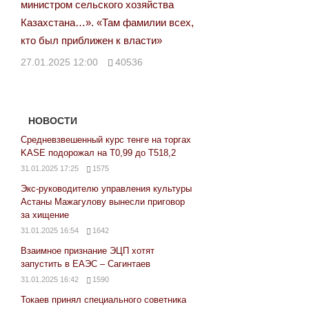
министром сельского хозяйства
Казахстана…». «Там фамилии всех,
кто был приближен к власти»
27.01.2025 12:00
40536
НОВОСТИ
Средневзвешенный курс тенге на торгах
KASE подорожал на Т0,99 до Т518,2
31.01.2025 17:25
1575
Экс-руководителю управления культуры
Астаны Мажагулову вынесли приговор
за хищение
31.01.2025 16:54
1642
Взаимное признание ЭЦП хотят
запустить в ЕАЭС – Сагинтаев
31.01.2025 16:42
1590
Токаев принял специального советника