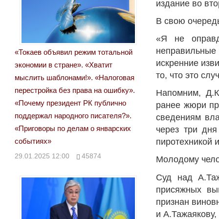
издание во вто
В свою очеред
«Я не оправ
неправильные 
«Токаев объявил режим тотальной
искренние изв
экономии в стране». «Хватит
то, что это слу
мыслить шаблонами!». «Налоговая
перестройка без права на ошибку».
Напомним, Д.
«Почему президент РК публично
ранее жюри пр
поддержал народного писателя?».
сведениям вла
«Приговоры по делам о январских
через три дня
событиях»
пиротехникой и
29.01.2025 12:00
45874
Молодому чело
Суд над А.Та
присяжных вы
признан винов
и А.Тажаякову,