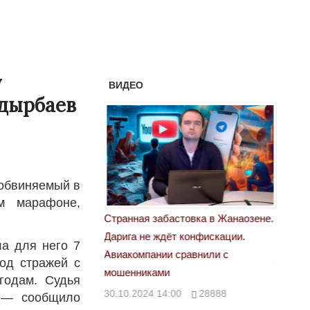
у
ВИДЕО
адырбаев
 обвиняемый в
ом марафоне,
астовка в Жанаозене.
«Новый Казахстан не говорит всей
Лондон
т конфискации.
правды»
28.10.
а для него 7
 сравнили с
29.10.2024 09:00
39623
од стражей с
годам. Судья
00
28888
, — сообщило