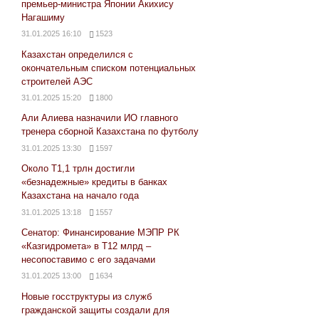
премьер-министра Японии Акихису
Нагашиму
31.01.2025 16:10
1523
Казахстан определился с
окончательным списком потенциальных
строителей АЭС
31.01.2025 15:20
1800
Али Алиева назначили ИО главного
тренера сборной Казахстана по футболу
31.01.2025 13:30
1597
Около Т1,1 трлн достигли
«безнадежные» кредиты в банках
Казахстана на начало года
31.01.2025 13:18
1557
Сенатор: Финансирование МЭПР РК
«Казгидромета» в Т12 млрд –
несопоставимо с его задачами
31.01.2025 13:00
1634
Новые госструктуры из служб
гражданской защиты создали для