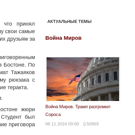
АКТУАЛЬНЫЕ ТЕМЫ
 что принял
шу свои самые
ов
Война Миров
Войн
их друзьям за
риговоренным
в Бостоне. По
амат Тажаяков
му рюкзака с
ие теракта.
.
 Трамп разгромил
Война Миров. Трамп разгромил
Война 
Бостоне жюри
Сороса
Сорос
 Студент был
ние приговора
00
50969
08.11.2024 09:00
50969
08.11.