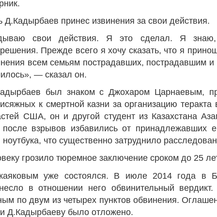
рник.
ь Д.Кадырбаев принес извинения за свои действия.
дываю свои действия. Я это сделал. Я знаю,
решения. Прежде всего я хочу сказать, что я прино
Война Мир
инения всем семьям пострадавших, пострадавшим и 
чилось», — сказал он.
Кадырбаев был знаком с Джохаром Царнаевым, п
исяжных к смертной казни за организацию теракта 
стей США, он и другой студент из Казахстана Аз
 после взрывов избавились от принадлежавших е
 ноутбука, что существенно затруднило расследован
веку грозило тюремное заключение сроком до 25 лет
Война Миров.
жаяковым уже состоялся. В июле 2014 года в 
Сороса
несло в отношении него обвинительный вердикт.
ным по двум из четырех пунктов обвинения. Оглаше
08.11.2024 09:
 и Д.Кадырбаеву было отложено.