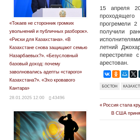
15 апреля 2
проходящего
«Токаев не сторонник громких
прогремели 2 
увольнений и публичных разборок».
получили ран
исполнителями
«Риски для Казахстана». «В
летний Джоха
Казахстане снова защищают семью
перестрелке 
Назарбаевых?». «Безусловный
арестован.
базовый доход: почему
заволновались адепты «старого»
Казахстана?». «Эхо кровавого
БОСТОН
КАЗАХС
Кантара»
28.01.2025 12:00
43496
Previous
Россия стала кр
Навигация
Post:
Next
В США приня
по
Post:
записям