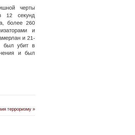
ишной черты
в 12 секунд
а, более 260
низаторами и
амерлан и 21-
н был убит в
анения и был
вия терроризму