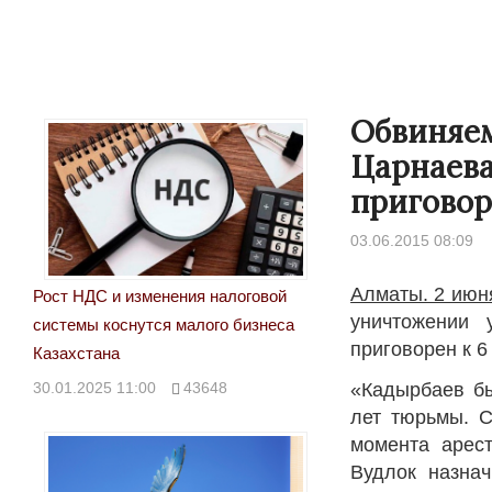
Обвиняем
Царнаева
приговор
03.06.2015 08:09
Алматы. 2 июн
Рост НДС и изменения налоговой
уничтожении 
системы коснутся малого бизнеса
приговорен к 6
Казахстана
30.01.2025 11:00
43648
«Кадырбаев бы
лет тюрьмы. С
момента арест
Вудлок назна