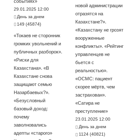
событиях»
новой администрации
29.01.2025 12:00
отразятся на
День за днем
Казахстане?».
149 (45874)
«Казахстану не грозят
«Токаев не сторонник
вооруженные
громких увольнений и
конфликты». «Рейтинг
публичных разборок».
управленцев не
«Риски для
бьется с
Казахстана». «В
реальностью».
Казахстане снова
«ОСМС: пациент
защищают семью
скорее мёртв, чем
Назарбаевых?».
застрахован».
«Безусловный
«Сатира не
базовый доход:
преступление»
почему
23.01.2025 12:00
заволновались
День за днем
адепты «старого»
1124 (40821)