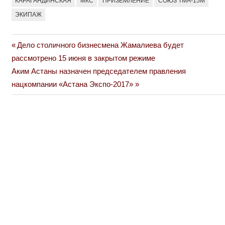
КАРАГАНДИНСКАЯ
МКС
ПРИЗЕМЛЕНИЕ
СОЮЗ ТМА-15М
ЭКИПАЖ
Previous
Дело столичного бизнесмена Жамалиева будет
Навигация
Post:
рассмотрено 15 июня в закрытом режиме
по
Next
Аким Астаны назначен председателем правления
Post:
нацкомпании «Астана Экспо-2017»
записям