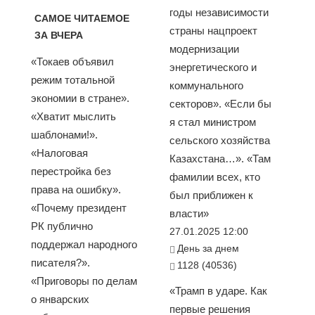
годы независимости
САМОЕ ЧИТАЕМОЕ
страны нацпроект
ЗА ВЧЕРА
модернизации
«Токаев объявил
энергетического и
режим тотальной
коммунального
экономии в стране».
секторов». «Если бы
«Хватит мыслить
я стал министром
шаблонами!».
сельского хозяйства
«Налоговая
Казахстана…». «Там
перестройка без
фамилии всех, кто
права на ошибку».
был приближен к
«Почему президент
власти»
РК публично
27.01.2025 12:00
поддержал народного
День за днем
писателя?».
1128 (40536)
«Приговоры по делам
«Трамп в ударе. Как
о январских
первые решения