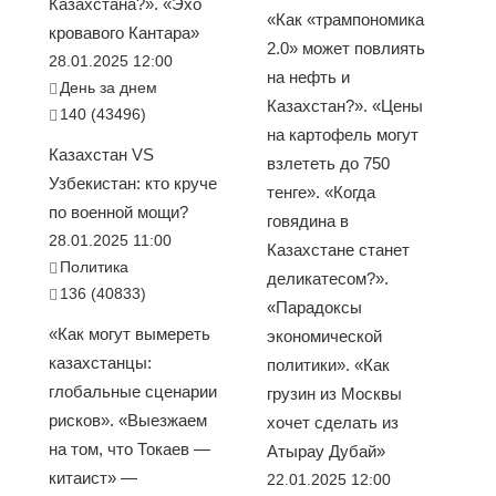
Казахстана?». «Эхо
«Как «трампономика
кровавого Кантара»
2.0» может повлиять
28.01.2025 12:00
на нефть и
День за днем
Казахстан?». «Цены
140 (43496)
на картофель могут
Казахстан VS
взлететь до 750
Узбекистан: кто круче
тенге». «Когда
по военной мощи?
говядина в
28.01.2025 11:00
Казахстане станет
Политика
деликатесом?».
136 (40833)
«Парадоксы
«Как могут вымереть
экономической
казахстанцы:
политики». «Как
глобальные сценарии
грузин из Москвы
рисков». «Выезжаем
хочет сделать из
на том, что Токаев —
Атырау Дубай»
китаист» —
22.01.2025 12:00