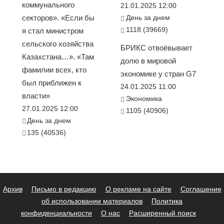
коммунального
21.01.2025 12:00
секторов». «Если бы
День за днем
1118 (39669)
я стал министром
сельского хозяйства
БРИКС отвоёвывает
Казахстана…». «Там
долю в мировой
фамилии всех, кто
экономике у стран G7
был приближен к
24.01.2025 11:00
власти»
Экономика
27.01.2025 12:00
1105 (40906)
День за днем
135 (40536)
Архив
Письмо в редакцию
О рекламе на сайте
Соглашение
об использовании материалов
Политика
конфиденциальности
О нас
Расширенный поиск