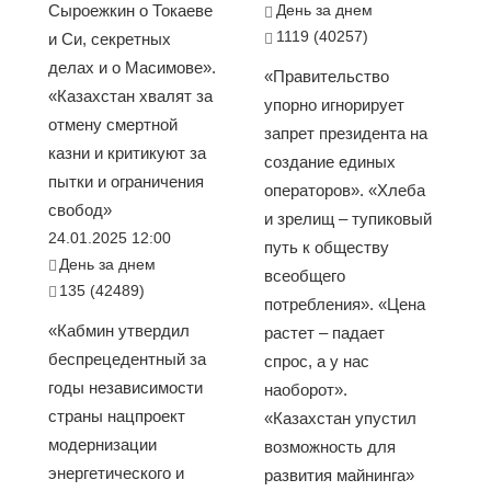
Сыроежкин о Токаеве
День за днем
1119 (40257)
и Си, секретных
делах и о Масимове».
«Правительство
«Казахстан хвалят за
упорно игнорирует
отмену смертной
запрет президента на
казни и критикуют за
создание единых
пытки и ограничения
операторов». «Хлеба
свобод»
и зрелищ – тупиковый
24.01.2025 12:00
путь к обществу
День за днем
всеобщего
135 (42489)
потребления». «Цена
«Кабмин утвердил
растет – падает
беспрецедентный за
спрос, а у нас
годы независимости
наоборот».
страны нацпроект
«Казахстан упустил
модернизации
возможность для
энергетического и
развития майнинга»