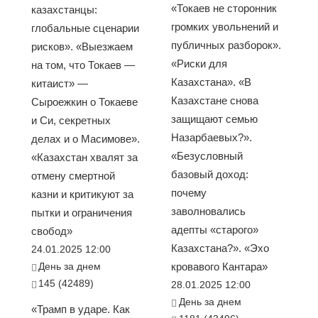
«Токаев не сторонник
казахстанцы:
громких увольнений и
глобальные сценарии
публичных разборок».
рисков». «Выезжаем
«Риски для
на том, что Токаев —
Казахстана». «В
китаист» —
Казахстане снова
Сыроежкин о Токаеве
защищают семью
и Си, секретных
Назарбаевых?».
делах и о Масимове».
«Безусловный
«Казахстан хвалят за
базовый доход:
отмену смертной
почему
казни и критикуют за
заволновались
пытки и ограничения
адепты «старого»
свобод»
Казахстана?». «Эхо
24.01.2025 12:00
День за днем
кровавого Кантара»
145 (42489)
28.01.2025 12:00
День за днем
«Трамп в ударе. Как