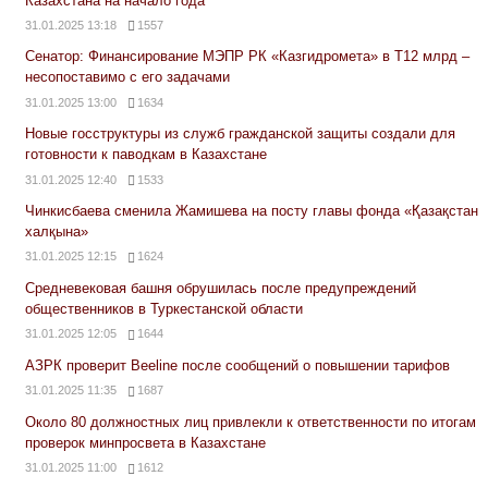
Казахстана на начало года
31.01.2025 13:18
1557
Сенатор: Финансирование МЭПР РК «Казгидромета» в Т12 млрд –
несопоставимо с его задачами
31.01.2025 13:00
1634
Новые госструктуры из служб гражданской защиты создали для
готовности к паводкам в Казахстане
31.01.2025 12:40
1533
Чинкисбаева сменила Жамишева на посту главы фонда «Қазақстан
халқына»
31.01.2025 12:15
1624
Средневековая башня обрушилась после предупреждений
общественников в Туркестанской области
31.01.2025 12:05
1644
АЗРК проверит Beeline после сообщений о повышении тарифов
31.01.2025 11:35
1687
Около 80 должностных лиц привлекли к ответственности по итогам
проверок минпросвета в Казахстане
31.01.2025 11:00
1612