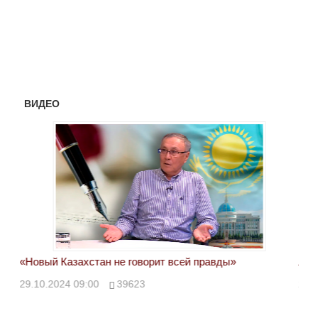
ВИДЕО
«Новый Казахстан не говорит всей правды»
Лон
ми
29.10.2024 09:00
39623
28.