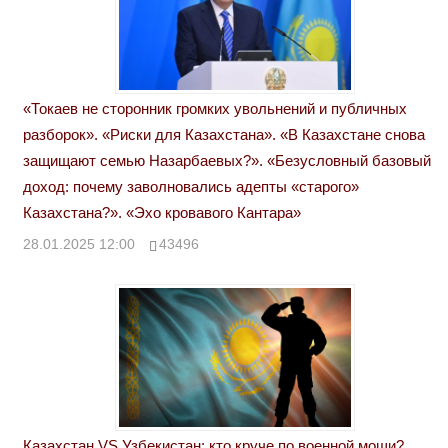
«Токаев не сторонник громких увольнений и публичных
разборок». «Риски для Казахстана». «В Казахстане снова
защищают семью Назарбаевых?». «Безусловный базовый
доход: почему заволновались адепты «старого»
Казахстана?». «Эхо кровавого Кантара»
28.01.2025 12:00
43496
Казахстан VS Узбекистан: кто круче по военной мощи?