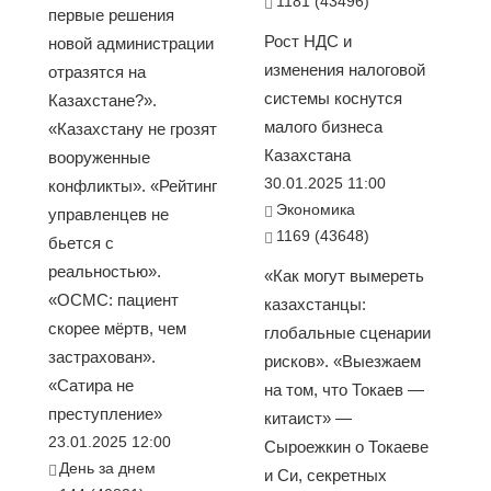
1181 (43496)
первые решения
Рост НДС и
новой администрации
изменения налоговой
отразятся на
системы коснутся
Казахстане?».
малого бизнеса
«Казахстану не грозят
Казахстана
вооруженные
30.01.2025 11:00
конфликты». «Рейтинг
Экономика
управленцев не
1169 (43648)
бьется с
реальностью».
«Как могут вымереть
«ОСМС: пациент
казахстанцы:
скорее мёртв, чем
глобальные сценарии
застрахован».
рисков». «Выезжаем
«Сатира не
на том, что Токаев —
преступление»
китаист» —
23.01.2025 12:00
Сыроежкин о Токаеве
День за днем
и Си, секретных