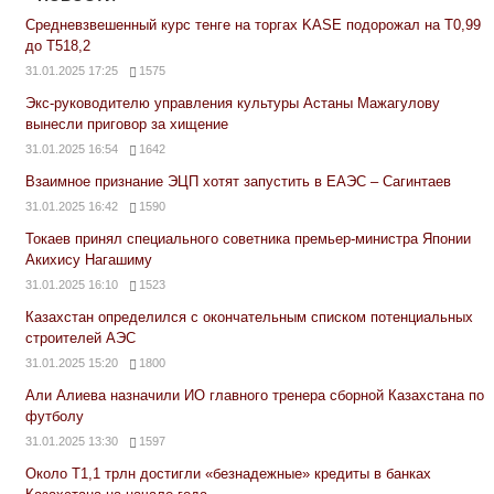
Средневзвешенный курс тенге на торгах KASE подорожал на Т0,99
до Т518,2
31.01.2025 17:25
1575
Экс-руководителю управления культуры Астаны Мажагулову
вынесли приговор за хищение
31.01.2025 16:54
1642
Взаимное признание ЭЦП хотят запустить в ЕАЭС – Сагинтаев
31.01.2025 16:42
1590
Токаев принял специального советника премьер-министра Японии
Акихису Нагашиму
31.01.2025 16:10
1523
Казахстан определился с окончательным списком потенциальных
строителей АЭС
31.01.2025 15:20
1800
Али Алиева назначили ИО главного тренера сборной Казахстана по
футболу
31.01.2025 13:30
1597
Около Т1,1 трлн достигли «безнадежные» кредиты в банках