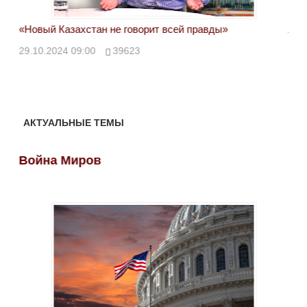
«Новый Казахстан не говорит всей правды»
Лон
ми
29.10.2024 09:00
39623
28.
АКТУАЛЬНЫЕ ТЕМЫ
Война Миров
Во