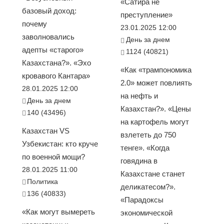
«Сатира не
базовый доход:
преступление»
почему
23.01.2025 12:00
заволновались
День за днем
адепты «старого»
1124 (40821)
Казахстана?». «Эхо
«Как «трампономика
кровавого Кантара»
2.0» может повлиять
28.01.2025 12:00
на нефть и
День за днем
Казахстан?». «Цены
140 (43496)
на картофель могут
Казахстан VS
взлететь до 750
Узбекистан: кто круче
тенге». «Когда
по военной мощи?
говядина в
28.01.2025 11:00
Казахстане станет
Политика
деликатесом?».
136 (40833)
«Парадоксы
«Как могут вымереть
экономической