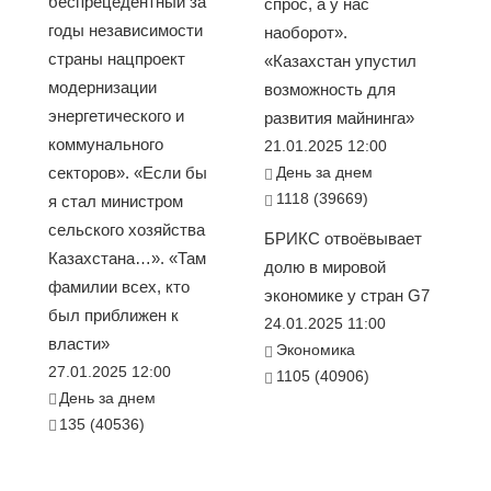
беспрецедентный за
спрос, а у нас
годы независимости
наоборот».
страны нацпроект
«Казахстан упустил
модернизации
возможность для
энергетического и
развития майнинга»
коммунального
21.01.2025 12:00
секторов». «Если бы
День за днем
1118 (39669)
я стал министром
сельского хозяйства
БРИКС отвоёвывает
Казахстана…». «Там
долю в мировой
фамилии всех, кто
экономике у стран G7
был приближен к
24.01.2025 11:00
власти»
Экономика
27.01.2025 12:00
1105 (40906)
День за днем
135 (40536)