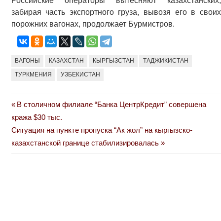
Российские операторы вытесняют казахстанских,
забирая часть экспортного груза, вывозя его в своих
порожних вагонах, продолжает Бурмистров.
ВАГОНЫ
КАЗАХСТАН
КЫРГЫЗСТАН
ТАДЖИКИСТАН
ТУРКМЕНИЯ
УЗБЕКИСТАН
Previous
В столичном филиале “Банка ЦентрКредит” совершена
Навигация
Post:
кража $30 тыс.
по
Next
Ситуация на пункте пропуска “Ак жол” на кыргызско-
Post:
казахстанской границе стабилизировалась
записям