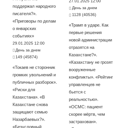
27.01.2025 12:00
поддержал народного
День за днем
писателя?».
1128 (40536)
«Приговоры по делам
«Трамп в ударе. Как
о январских
первые решения
событиях»
новой администрации
29.01.2025 12:00
отразятся на
День за днем
Казахстане?».
149 (45874)
«Казахстану не грозят
«Токаев не сторонник
вооруженные
громких увольнений и
конфликты». «Рейтинг
публичных разборок».
управленцев не
«Риски для
бьется с
Казахстана». «В
реальностью».
Казахстане снова
«ОСМС: пациент
защищают семью
скорее мёртв, чем
Назарбаевых?».
застрахован».
«Безусловный