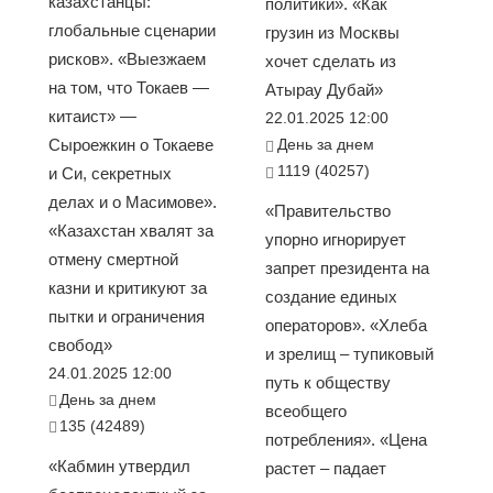
казахстанцы:
политики». «Как
глобальные сценарии
грузин из Москвы
рисков». «Выезжаем
хочет сделать из
на том, что Токаев —
Атырау Дубай»
китаист» —
22.01.2025 12:00
Сыроежкин о Токаеве
День за днем
1119 (40257)
и Си, секретных
делах и о Масимове».
«Правительство
«Казахстан хвалят за
упорно игнорирует
отмену смертной
запрет президента на
казни и критикуют за
создание единых
пытки и ограничения
операторов». «Хлеба
свобод»
и зрелищ – тупиковый
24.01.2025 12:00
путь к обществу
День за днем
всеобщего
135 (42489)
потребления». «Цена
«Кабмин утвердил
растет – падает