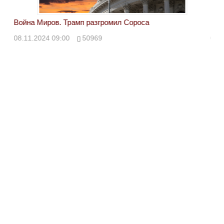
Война Миров. Трамп разгромил Сороса
Вой
08.11.2024 09:00
50969
08.