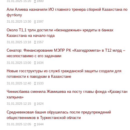
31.01.2025 15:20
1800
Али Алиева назначили ИО главного тренера сборной Казахстана по
футболу
31.01.2025 13:30
1597
Около Т1,1 трлн достигли «безнадежные» кредиты в банках
Казахстана на начало года
31.01.2025 13:18
1557
Сенатор: Финансирование МЭПР РК «Казгидромета» в Т12 млрд –
несопоставимо с его задачами
31.01.2025 13:00
1634
Новые госструктуры из служб гражданской защиты создали для
готовности к паводкам в Казахстане
31.01.2025 12:40
1533
Чинкисбаева сменила Жамишева на посту главы фонда «Қазақстан
халқына»
31.01.2025 12:15
1624
Средневековая башня обрушилась после предупреждений
общественников в Туркестанской области
31.01.2025 12:05
1644