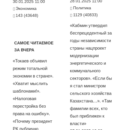
28.01.2025 11:00
30.01.2025 11:00
Политика
Экономика
1129 (40833)
143 (43648)
«Кабмин утвердил
беспрецедентный за
годы независимости
САМОЕ ЧИТАЕМОЕ
страны нацпроект
ЗА ВЧЕРА
модернизации
«Токаев объявил
энергетического и
режим тотальной
коммунального
экономии в стране».
секторов». «Если бы
«Хватит мыслить
я стал министром
шаблонами!».
сельского хозяйства
«Налоговая
Казахстана…». «Там
перестройка без
фамилии всех, кто
права на ошибку».
был приближен к
«Почему президент
власти»
РК публично