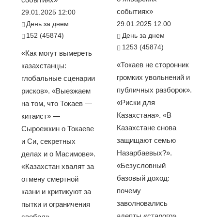
событиях»
29.01.2025 12:00
День за днем
29.01.2025 12:00
152 (45874)
День за днем
1253 (45874)
«Как могут вымереть
«Токаев не сторонник
казахстанцы:
громких увольнений и
глобальные сценарии
публичных разборок».
рисков». «Выезжаем
«Риски для
на том, что Токаев —
Казахстана». «В
китаист» —
Казахстане снова
Сыроежкин о Токаеве
защищают семью
и Си, секретных
Назарбаевых?».
делах и о Масимове».
«Безусловный
«Казахстан хвалят за
базовый доход:
отмену смертной
почему
казни и критикуют за
заволновались
пытки и ограничения
адепты «старого»
свобод»