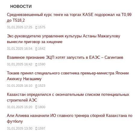
НОВОСТИ
Средневзвешенный курс тенге на торгах KASE подорожал на Т0,99
до Т518,2
31.01.2025 17:25
1575
Экс-руководителю управления культуры Астаны Мажагулову
вынесли приговор за хищение
31.01.2025 16:54
1642
Взаимное признание ЭЦП хотят запустить в ЕАЭС – Сагинтаев
31.01.2025 16:42
1590
Токаев принял специального советника премьер-министра Японии
Акихису Нагашиму
31.01.2025 16:10
1523
Казахстан определился с окончательным списком потенциальных
строителей АЭС
31.01.2025 15:20
1800
Али Алиева назначили ИО главного тренера сборной Казахстана по
футболу
31.01.2025 13:30
1597