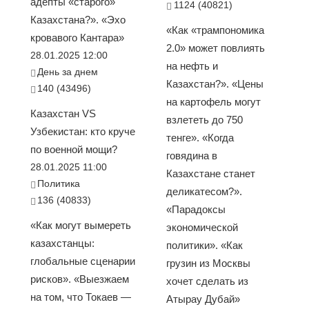
адепты «старого»
1124 (40821)
Казахстана?». «Эхо
«Как «трампономика
кровавого Кантара»
2.0» может повлиять
28.01.2025 12:00
на нефть и
День за днем
Казахстан?». «Цены
140 (43496)
на картофель могут
Казахстан VS
взлететь до 750
Узбекистан: кто круче
тенге». «Когда
по военной мощи?
говядина в
28.01.2025 11:00
Казахстане станет
Политика
деликатесом?».
136 (40833)
«Парадоксы
«Как могут вымереть
экономической
казахстанцы:
политики». «Как
глобальные сценарии
грузин из Москвы
рисков». «Выезжаем
хочет сделать из
на том, что Токаев —
Атырау Дубай»