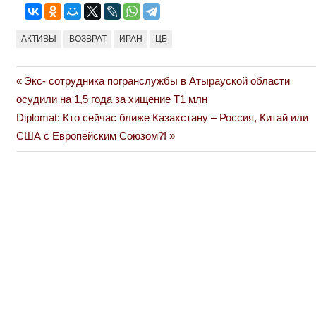
АКТИВЫ
ВОЗВРАТ
ИРАН
ЦБ
Previous
Экс- сотрудника погранслужбы в Атырауской области
Навигация
Post:
осудили на 1,5 года за хищение Т1 млн
по
Next
Diplomat: Кто сейчас ближе Казахстану – Россия, Китай или
Post:
США с Европейским Союзом?!
записям