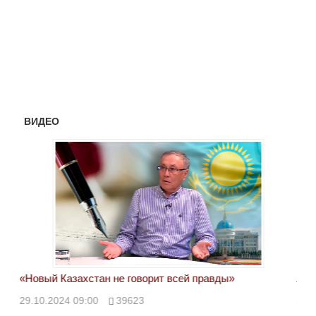
ВИДЕО
«Новый Казахстан не говорит всей правды»
Лон
ми
29.10.2024 09:00
39623
28.