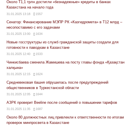
Около Т1,1 трлн достигли «безнадежные» кредиты в банках
Казахстана на начало года
31.01.2025 13:18
1557
Сенатор: Финансирование МЭПР РК «Казгидромета» в Т12 млрд –
несопоставимо с его задачами
31.01.2025 13:00
1634
Новые госструктуры из служб гражданской защиты создали для
готовности к паводкам в Казахстане
31.01.2025 12:40
1533
Чинкисбаева сменила Жамишева на посту главы фонда «Қазақстан
халқына»
31.01.2025 12:15
1624
Средневековая башня обрушилась после предупреждений
общественников в Туркестанской области
31.01.2025 12:05
1644
АЗРК проверит Beeline после сообщений о повышении тарифов
31.01.2025 11:35
1687
Около 80 должностных лиц привлекли к ответственности по итогам
проверок минпросвета в Казахстане