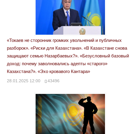
«Токаев не сторонник громких увольнений и публичных
разборок». «Риски для Казахстана». «В Казахстане снова
защищают семью Назарбаевых?». «Безусловный базовый
доход: почему заволновались адепты «старого»
Казахстана?». «Эхо кровавого Кантара»
28.01.2025 12:00
43496