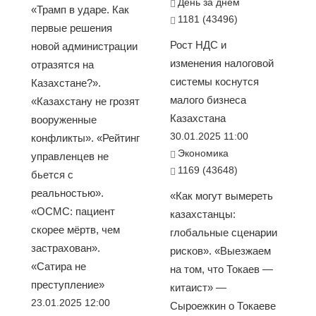
День за днем
«Трамп в ударе. Как
1181 (43496)
первые решения
Рост НДС и
новой администрации
изменения налоговой
отразятся на
системы коснутся
Казахстане?».
малого бизнеса
«Казахстану не грозят
Казахстана
вооруженные
30.01.2025 11:00
конфликты». «Рейтинг
Экономика
управленцев не
1169 (43648)
бьется с
реальностью».
«Как могут вымереть
«ОСМС: пациент
казахстанцы:
скорее мёртв, чем
глобальные сценарии
застрахован».
рисков». «Выезжаем
«Сатира не
на том, что Токаев —
преступление»
китаист» —
23.01.2025 12:00
Сыроежкин о Токаеве