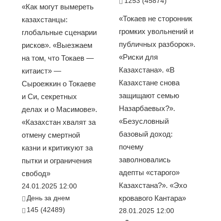
1253 (45874)
«Как могут вымереть
«Токаев не сторонник
казахстанцы:
громких увольнений и
глобальные сценарии
публичных разборок».
рисков». «Выезжаем
«Риски для
на том, что Токаев —
Казахстана». «В
китаист» —
Казахстане снова
Сыроежкин о Токаеве
защищают семью
и Си, секретных
Назарбаевых?».
делах и о Масимове».
«Безусловный
«Казахстан хвалят за
базовый доход:
отмену смертной
почему
казни и критикуют за
заволновались
пытки и ограничения
адепты «старого»
свобод»
Казахстана?». «Эхо
24.01.2025 12:00
День за днем
кровавого Кантара»
145 (42489)
28.01.2025 12:00