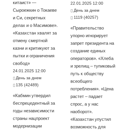
китаист» —
22.01.2025 12:00
Сыроежкин о Токаеве
День за днем
1119 (40257)
и Си, секретных
делах и о Масимове».
«Правительство
«Казахстан хвалят за
упорно игнорирует
отмену смертной
запрет президента на
казни и критикуют за
создание единых
пытки и ограничения
операторов». «Хлеба
свобод»
и зрелищ – тупиковый
24.01.2025 12:00
путь к обществу
День за днем
всеобщего
135 (42489)
потребления». «Цена
«Кабмин утвердил
растет – падает
беспрецедентный за
спрос, а у нас
годы независимости
наоборот».
страны нацпроект
«Казахстан упустил
модернизации
возможность для