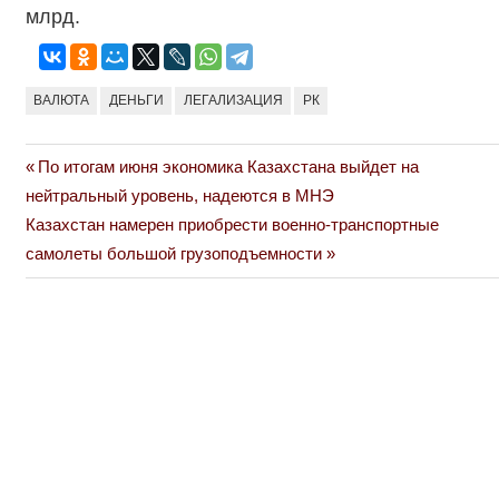
млрд.
ВАЛЮТА
ДЕНЬГИ
ЛЕГАЛИЗАЦИЯ
РК
Previous
По итогам июня экономика Казахстана выйдет на
Навигация
Post:
нейтральный уровень, надеются в МНЭ
по
Next
Казахстан намерен приобрести военно-транспортные
Post:
самолеты большой грузоподъемности
записям