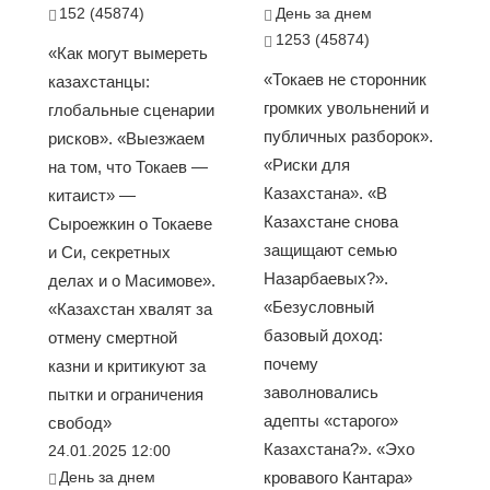
152 (45874)
День за днем
1253 (45874)
«Как могут вымереть
«Токаев не сторонник
казахстанцы:
громких увольнений и
глобальные сценарии
публичных разборок».
рисков». «Выезжаем
«Риски для
на том, что Токаев —
Казахстана». «В
китаист» —
Казахстане снова
Сыроежкин о Токаеве
защищают семью
и Си, секретных
Назарбаевых?».
делах и о Масимове».
«Безусловный
«Казахстан хвалят за
базовый доход:
отмену смертной
почему
казни и критикуют за
заволновались
пытки и ограничения
адепты «старого»
свобод»
Казахстана?». «Эхо
24.01.2025 12:00
День за днем
кровавого Кантара»