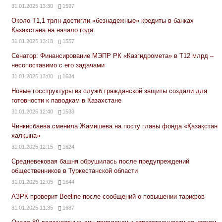
31.01.2025 13:30
1597
Около Т1,1 трлн достигли «безнадежные» кредиты в банках
Казахстана на начало года
31.01.2025 13:18
1557
Сенатор: Финансирование МЭПР РК «Казгидромета» в Т12 млрд –
несопоставимо с его задачами
31.01.2025 13:00
1634
Новые госструктуры из служб гражданской защиты создали для
готовности к паводкам в Казахстане
31.01.2025 12:40
1533
Чинкисбаева сменила Жамишева на посту главы фонда «Қазақстан
халқына»
31.01.2025 12:15
1624
Средневековая башня обрушилась после предупреждений
общественников в Туркестанской области
31.01.2025 12:05
1644
АЗРК проверит Beeline после сообщений о повышении тарифов
31.01.2025 11:35
1687