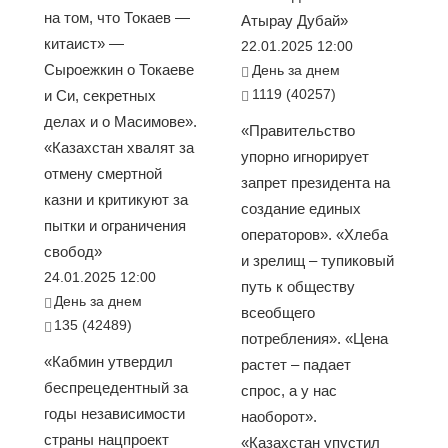
на том, что Токаев —
Атырау Дубай»
китаист» —
22.01.2025 12:00
Сыроежкин о Токаеве
День за днем
1119 (40257)
и Си, секретных
делах и о Масимове».
«Правительство
«Казахстан хвалят за
упорно игнорирует
отмену смертной
запрет президента на
казни и критикуют за
создание единых
пытки и ограничения
операторов». «Хлеба
свобод»
и зрелищ – тупиковый
24.01.2025 12:00
путь к обществу
День за днем
всеобщего
135 (42489)
потребления». «Цена
«Кабмин утвердил
растет – падает
беспрецедентный за
спрос, а у нас
годы независимости
наоборот».
страны нацпроект
«Казахстан упустил