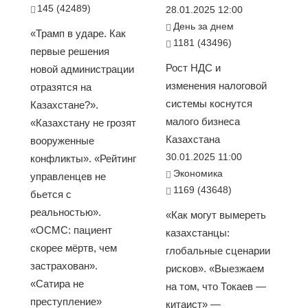
145 (42489)
28.01.2025 12:00
День за днем
«Трамп в ударе. Как
1181 (43496)
первые решения
Рост НДС и
новой администрации
изменения налоговой
отразятся на
системы коснутся
Казахстане?».
малого бизнеса
«Казахстану не грозят
Казахстана
вооруженные
30.01.2025 11:00
конфликты». «Рейтинг
Экономика
управленцев не
1169 (43648)
бьется с
реальностью».
«Как могут вымереть
«ОСМС: пациент
казахстанцы:
скорее мёртв, чем
глобальные сценарии
застрахован».
рисков». «Выезжаем
«Сатира не
на том, что Токаев —
преступление»
китаист» —