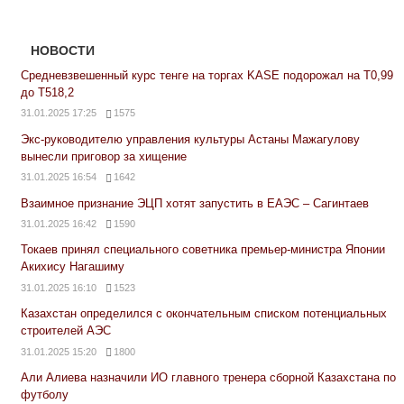
НОВОСТИ
Средневзвешенный курс тенге на торгах KASE подорожал на Т0,99
до Т518,2
31.01.2025 17:25
1575
Экс-руководителю управления культуры Астаны Мажагулову
вынесли приговор за хищение
31.01.2025 16:54
1642
Взаимное признание ЭЦП хотят запустить в ЕАЭС – Сагинтаев
31.01.2025 16:42
1590
Токаев принял специального советника премьер-министра Японии
Акихису Нагашиму
31.01.2025 16:10
1523
Казахстан определился с окончательным списком потенциальных
строителей АЭС
31.01.2025 15:20
1800
Али Алиева назначили ИО главного тренера сборной Казахстана по
футболу