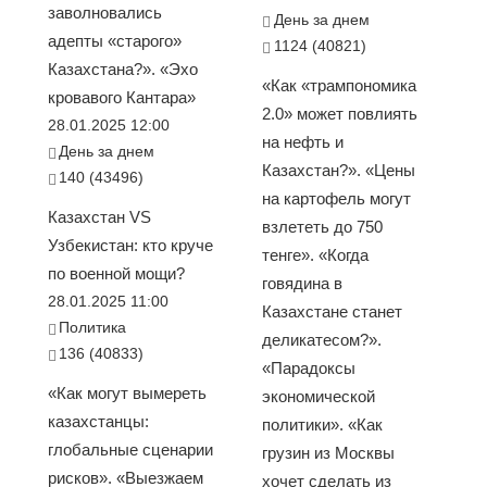
заволновались
День за днем
адепты «старого»
1124 (40821)
Казахстана?». «Эхо
«Как «трампономика
кровавого Кантара»
2.0» может повлиять
28.01.2025 12:00
на нефть и
День за днем
Казахстан?». «Цены
140 (43496)
на картофель могут
Казахстан VS
взлететь до 750
Узбекистан: кто круче
тенге». «Когда
по военной мощи?
говядина в
28.01.2025 11:00
Казахстане станет
Политика
деликатесом?».
136 (40833)
«Парадоксы
«Как могут вымереть
экономической
казахстанцы:
политики». «Как
глобальные сценарии
грузин из Москвы
рисков». «Выезжаем
хочет сделать из