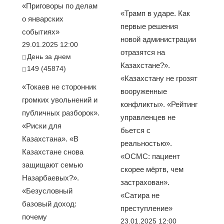
«Приговоры по делам
«Трамп в ударе. Как
о январских
первые решения
событиях»
новой администрации
29.01.2025 12:00
отразятся на
День за днем
Казахстане?».
149 (45874)
«Казахстану не грозят
«Токаев не сторонник
вооруженные
громких увольнений и
конфликты». «Рейтинг
публичных разборок».
управленцев не
«Риски для
бьется с
Казахстана». «В
реальностью».
Казахстане снова
«ОСМС: пациент
защищают семью
скорее мёртв, чем
Назарбаевых?».
застрахован».
«Безусловный
«Сатира не
базовый доход:
преступление»
почему
23.01.2025 12:00