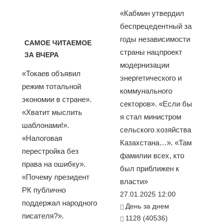
«Кабмин утвердил
беспрецедентный за
годы независимости
САМОЕ ЧИТАЕМОЕ
страны нацпроект
ЗА ВЧЕРА
модернизации
«Токаев объявил
энергетического и
режим тотальной
коммунального
экономии в стране».
секторов». «Если бы
«Хватит мыслить
я стал министром
шаблонами!».
сельского хозяйства
«Налоговая
Казахстана…». «Там
перестройка без
фамилии всех, кто
права на ошибку».
был приближен к
«Почему президент
власти»
РК публично
27.01.2025 12:00
поддержал народного
День за днем
писателя?».
1128 (40536)