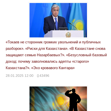
«Токаев не сторонник громких увольнений и публичных
разборок». «Риски для Казахстана». «В Казахстане снова
защищают семью Назарбаевых?». «Безусловный базовый
доход: почему заволновались адепты «старого»
Казахстана?». «Эхо кровавого Кантара»
28.01.2025 12:00
43496