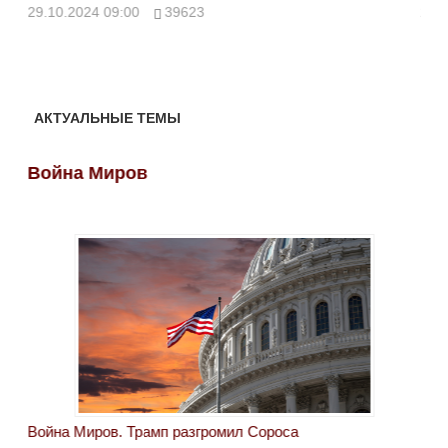
ми
29.10.2024 09:00
39623
28.
АКТУАЛЬНЫЕ ТЕМЫ
Война Миров
Во
Война Миров. Трамп разгромил Сороса
Вой