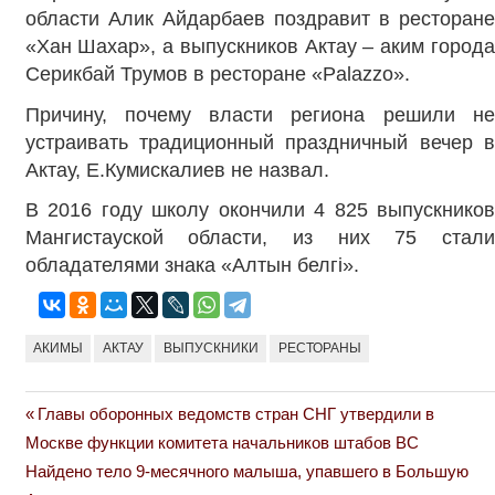
области Алик Айдарбаев поздравит в ресторане
«Хан Шахар», а выпускников Актау – аким города
Серикбай Трумов в ресторане «Palazzo».
Причину, почему власти региона решили не
устраивать традиционный праздничный вечер в
Актау, Е.Кумискалиев не назвал.
В 2016 году школу окончили 4 825 выпускников
Мангистауской области, из них 75 стали
обладателями знака «Алтын белгi».
АКИМЫ
АКТАУ
ВЫПУСКНИКИ
РЕСТОРАНЫ
Previous
Главы оборонных ведомств стран СНГ утвердили в
Навигация
Post:
Москве функции комитета начальников штабов ВС
по
Next
Найдено тело 9-месячного малыша, упавшего в Большую