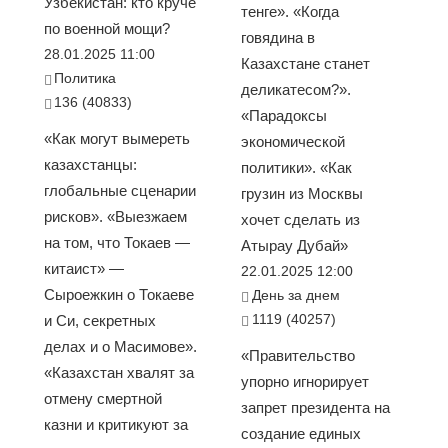
Узбекистан: кто круче
тенге». «Когда
по военной мощи?
говядина в
28.01.2025 11:00
Казахстане станет
Политика
деликатесом?».
136 (40833)
«Парадоксы
«Как могут вымереть
экономической
казахстанцы:
политики». «Как
глобальные сценарии
грузин из Москвы
рисков». «Выезжаем
хочет сделать из
на том, что Токаев —
Атырау Дубай»
китаист» —
22.01.2025 12:00
Сыроежкин о Токаеве
День за днем
1119 (40257)
и Си, секретных
делах и о Масимове».
«Правительство
«Казахстан хвалят за
упорно игнорирует
отмену смертной
запрет президента на
казни и критикуют за
создание единых