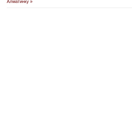
Post:
Алматинку
записям