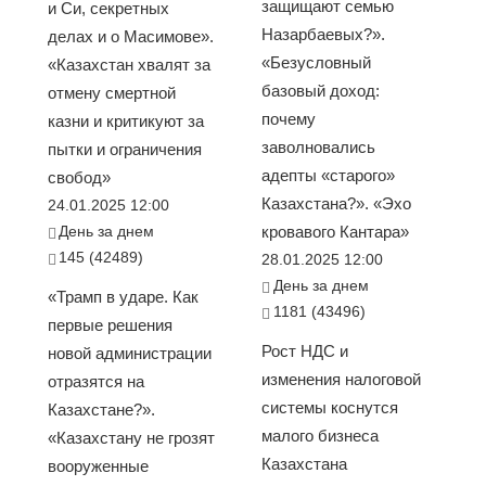
защищают семью
и Си, секретных
Назарбаевых?».
делах и о Масимове».
«Безусловный
«Казахстан хвалят за
базовый доход:
отмену смертной
почему
казни и критикуют за
заволновались
пытки и ограничения
адепты «старого»
свобод»
Казахстана?». «Эхо
24.01.2025 12:00
День за днем
кровавого Кантара»
145 (42489)
28.01.2025 12:00
День за днем
«Трамп в ударе. Как
1181 (43496)
первые решения
Рост НДС и
новой администрации
изменения налоговой
отразятся на
системы коснутся
Казахстане?».
малого бизнеса
«Казахстану не грозят
Казахстана
вооруженные