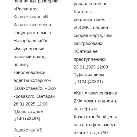
публичных разборок».
управленцев не
«Риски для
бьется с
Казахстана». «В
реальностью».
Казахстане снова
«ОСМС: пациент
защищают семью
скорее мёртв, чем
Назарбаевых?».
застрахован».
«Безусловный
«Сатира не
базовый доход:
преступление»
почему
23.01.2025 12:00
заволновались
День за днем
адепты «старого»
1124 (40821)
Казахстана?». «Эхо
«Как «трампономика
кровавого Кантара»
2.0» может повлиять
28.01.2025 12:00
на нефть и
День за днем
Казахстан?». «Цены
140 (43496)
на картофель могут
Казахстан VS
взлететь до 750