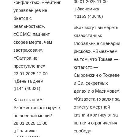
30.01.2025 11:00
конфликты». «Рейтинг
Экономика
управленцев не
1169 (43648)
бьется с
реальностью».
«Как могут вымереть
«ОСМС: пациент
казахстанцы:
скорее мёртв, чем
глобальные сценарии
застрахован».
рисков». «Выезжаем
«Сатира не
на том, что Токаев —
преступление»
китаист» —
23.01.2025 12:00
Сыроежкин о Токаеве
День за днем
и Си, секретных
144 (40821)
делах и о Масимове».
«Казахстан хвалят за
Казахстан VS
отмену смертной
Узбекистан: кто круче
казни и критикуют за
по военной мощи?
пытки и ограничения
28.01.2025 11:00
Политика
свобод»