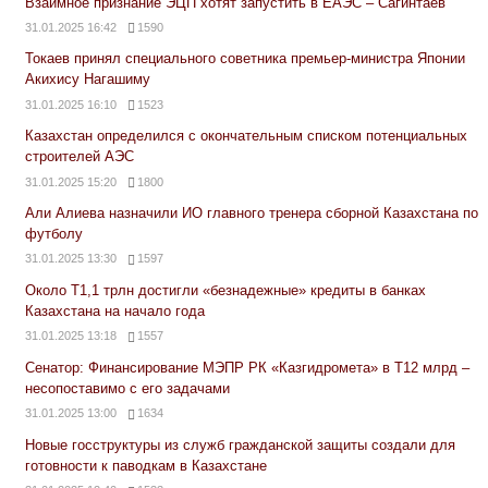
Взаимное признание ЭЦП хотят запустить в ЕАЭС – Сагинтаев
31.01.2025 16:42
1590
Токаев принял специального советника премьер-министра Японии
Акихису Нагашиму
31.01.2025 16:10
1523
Казахстан определился с окончательным списком потенциальных
строителей АЭС
31.01.2025 15:20
1800
Али Алиева назначили ИО главного тренера сборной Казахстана по
футболу
31.01.2025 13:30
1597
Около Т1,1 трлн достигли «безнадежные» кредиты в банках
Казахстана на начало года
31.01.2025 13:18
1557
Сенатор: Финансирование МЭПР РК «Казгидромета» в Т12 млрд –
несопоставимо с его задачами
31.01.2025 13:00
1634
Новые госструктуры из служб гражданской защиты создали для
готовности к паводкам в Казахстане