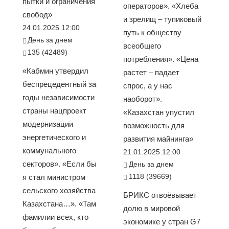
пытки и ограничения
операторов». «Хлеба
свобод»
и зрелищ – тупиковый
24.01.2025 12:00
путь к обществу
День за днем
всеобщего
135 (42489)
потребления». «Цена
«Кабмин утвердил
растет – падает
беспрецедентный за
спрос, а у нас
годы независимости
наоборот».
страны нацпроект
«Казахстан упустил
модернизации
возможность для
энергетического и
развития майнинга»
коммунального
21.01.2025 12:00
секторов». «Если бы
День за днем
1118 (39669)
я стал министром
сельского хозяйства
БРИКС отвоёвывает
Казахстана…». «Там
долю в мировой
фамилии всех, кто
экономике у стран G7