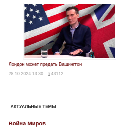
Лондон может предать Вашингтон
Эле
28.10.2024 13:30
43112
24.
АКТУАЛЬНЫЕ ТЕМЫ
Война Миров
Во