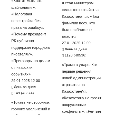
«Хватит мыслить
я стал министром
шаблонами!».
сельского хозяйства
«Налоговая
Казахстана…». «Там
перестройка без
фамилии всех, кто
права на ошибку».
был приближен к
«Почему президент
власти»
РК публично
27.01.2025 12:00
поддержал народного
День за днем
писателя?».
1128 (40536)
«Приговоры по делам
«Трамп в ударе. Как
о январских
первые решения
событиях»
новой администрации
29.01.2025 12:00
отразятся на
День за днем
Казахстане?».
149 (45874)
«Казахстану не грозят
«Токаев не сторонник
вооруженные
громких увольнений и
конфликты». «Рейтинг