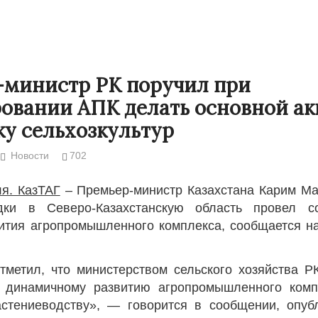
министр РК поручил при
овании АПК делать основной ак
у сельхозкультур
Новости
702
ля. КазТАГ
– Премьер-министр Казахстана Карим Ма
дки в Северо-Казахстанскую область провел 
Странная забастовка в Жанаозене.
«Новый Казахс
ития агропромышленного комплекса, сообщается н
Дарига не ждёт конфискации.
правды»
.
9972
Авиакомпании сравнили с
29.10.2024 09:
тметил, что министерством сельского хозяйства 
мошенниками
 динамичному развитию агропромышленного комп
30.10.2024 14:00
28888
стениеводству», — говорится в сообщении, опуб