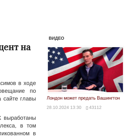
ВИДЕО
цент на
симов в ходе
совещание по
тан не говорит всей
Лондон может предать Вашингтон
Электр
а сайте главы
28.10.2024 13:30
43112
24.10.
00
39623
РК выработаны
лекса, в том
ликованном в