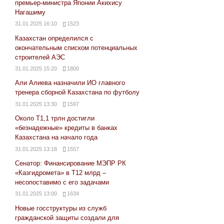
премьер-министра Японии Акихису
Нагашиму
31.01.2025 16:10
1523
Казахстан определился с
окончательным списком потенциальных
строителей АЭС
31.01.2025 15:20
1800
Али Алиева назначили ИО главного
тренера сборной Казахстана по футболу
31.01.2025 13:30
1597
Около Т1,1 трлн достигли
«безнадежные» кредиты в банках
Казахстана на начало года
31.01.2025 13:18
1557
Сенатор: Финансирование МЭПР РК
«Казгидромета» в Т12 млрд –
несопоставимо с его задачами
31.01.2025 13:00
1634
Новые госструктуры из служб
гражданской защиты создали для