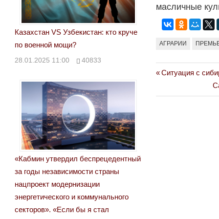
масличные кул
Казахстан VS Узбекистан: кто круче
АГРАРИИ
ПРЕМЬЕ
по военной мощи?
28.01.2025 11:00
40833
Previous
Ситуация с сиби
Навигация
Post:
N
С
по
Po
записям
«Кабмин утвердил беспрецедентный
за годы независимости страны
нацпроект модернизации
энергетического и коммунального
секторов». «Если бы я стал