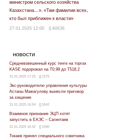
министром сельского хозяйства
Казахстана…». «Там фамилии всех,
кто был приближен к власти»
27.01.2025 12:00
40536
НОВОСТИ
Средневзвешенный курс тенге на торгах
KASE подорожал на Т0,99 до Т518,2
31.01.2025 17:25
1575
Экс-руководителю управления культуры
Астаны Мажагулову вынесли приговор
за хищение
31.01.2025 16:54
1642
Взаимное признание ЭЦП хотят
запустить в ЕАЭС – Сагинтаев
31.01.2025 16:42
1590
Токаев принял специального советника