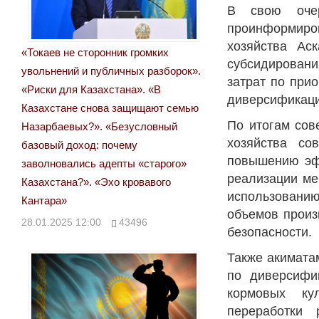
В свою очер
проинформиров
хозяйства Ас
«Токаев не сторонник громких
субсидировани
увольнений и публичных разборок».
затрат по при
«Риски для Казахстана». «В
диверсификаци
Казахстане снова защищают семью
По итогам сов
Назарбаевых?». «Безусловный
хозяйства со
базовый доход: почему
повышению эфф
заволновались адепты «старого»
реализации ме
Казахстана?». «Эхо кровавого
использовани
Кантара»
объемов произ
28.01.2025 12:00
43496
безопасности.
Также акимата
по диверсифи
кормовых ку
переработки 