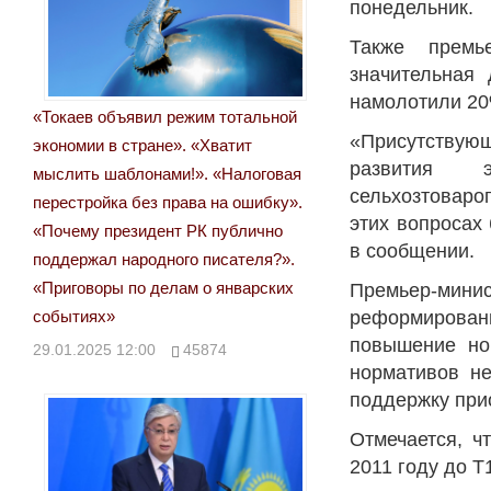
понедельник.
Также премь
значительная
намолотили 20
«Токаев объявил режим тотальной
«Присутствую
экономии в стране». «Хватит
развития 
мыслить шаблонами!». «Налоговая
сельхозтоваро
перестройка без права на ошибку».
этих вопросах
«Почему президент РК публично
в сообщении.
поддержал народного писателя?».
«Приговоры по делам о январских
Премьер-мини
событиях»
реформирован
повышение но
29.01.2025 12:00
45874
нормативов н
поддержку прио
Отмечается, ч
2011 году до Т1