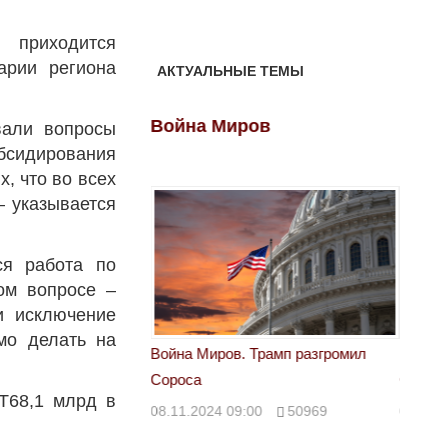
 приходится
арии региона
АКТУАЛЬНЫЕ ТЕМЫ
ов
Война Миров
Войн
вали вопросы
дирования
, что во всех
— указывается
ся работа по
ом вопросе –
и исключение
мо делать на
 Трамп разгромил
Война Миров. Трамп разгромил
Война 
Сороса
Сорос
 Т68,1 млрд в
00
50969
08.11.2024 09:00
50969
08.11.