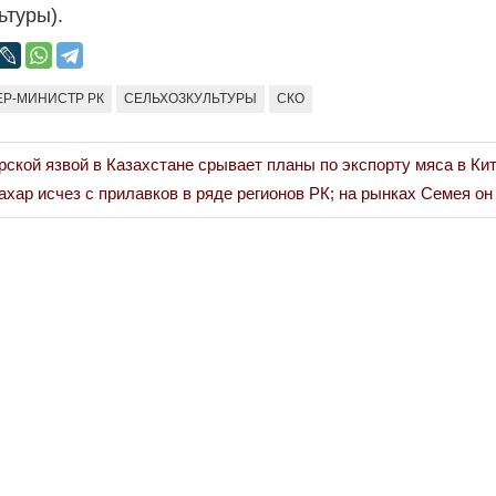
ьтуры).
Р-МИНИСТР РК
СЕЛЬХОЗКУЛЬТУРЫ
СКО
рской язвой в Казахстане срывает планы по экспорту мяса в Ки
ext
ахар исчез с прилавков в ряде регионов РК; на рынках Семея он
st: