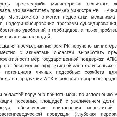
едь пресс-служба министерства сельского х
ала, что заместитель премьер-министра РК — мини
кар Мырзахметов отметил недостатки механизма 
я, недофинансирования программ субсидирования
обретению удобрений и гербицидов, а также пробл
и посевных площадей.
ещания премьер-министром РК поручено министерс
вместно с акиматами областей выработать пр
ективности мер государственной поддержки АПК, 
р по обеспечению эффективной занятости сельског
ю потенциала личных подсобных хозяйств для
водства продукции АПК и решения вопросов продо
м областей поручено принять меры по исполнению
кации посевных площадей с увеличением доли
льтур, обеспечению привлечения инвестиций
растениеводческой продукции (глубокая перера