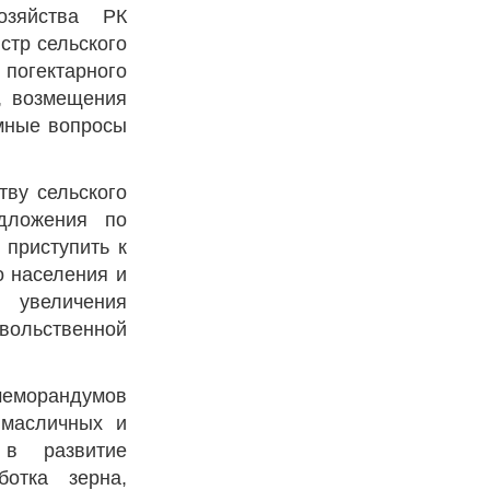
озяйства РК
стр сельского
погектарного
, возмещения
емные вопросы
тву сельского
едложения по
приступить к
о населения и
 увеличения
вольственной
 меморандумов
 масличных и
 в развитие
ботка зерна,