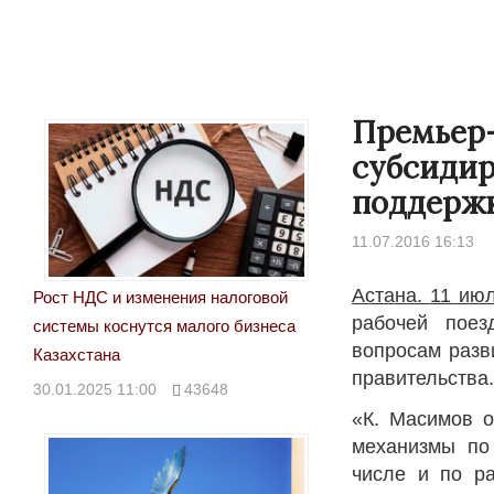
Премьер-
субсидир
поддержк
11.07.2016 16:13
Астана. 11 ию
Рост НДС и изменения налоговой
рабочей поез
системы коснутся малого бизнеса
Народ выбрал свет
вопросам разв
Казахстана
правительства
17.10.2024 17:00
2
30.01.2025 11:00
43648
«К. Масимов о
механизмы по
числе и по ра