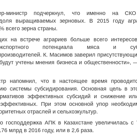
ер-министр подчеркнул, что именно на СКО
 доля выращиваемых зерновых. В 2015 году агр
% всего зерна страны.
Война Мир
щих на встрече аграриев больше всего интересо
экспортного потенциала мяса и субси
производителей. К. Масимов заверил присутствующих
 будут учтены мнения бизнеса и общественности», 
стр напомнил, что в настоящее время проводит
ию системы субсидирования. Основная цель в эт
рмативов эффективных субсидий и снижение ил
еэффективных. При этом основной упор необходи
Война Миров.
ритетных отраслей и сельхозкультур.
Сороса
то господдержка АПК в Казахстане увеличилась с
08.11.2024 09:
76 млрд в 2016 году, или в 2,6 раза.