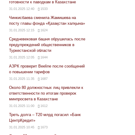
готовности к паводкам в Казахстане
31.01.2025 12:40
1533
Чинкисбаева сменила Жамишева на
посту главы фонда «Қазақстан халқына»
31.01.2025 12:15
1624
Средневековая башня обрушилась после
предупреждений общественников в
Туркестанской области
31.01.2025 12:05
1644
АЗРК проверит Beeline после сообщений
о повышении тарифов
31.01.2025 11:35
1687
Около 80 должностных лиц привлекли к
ответственности по итогам проверок
минпросвета в Казахстане
31.01.2025 11:00
1612
Треть долга – Т20 млрд погасил «Банк
ЦентрКредит»
31.01.2025 10:45
1673