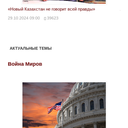
«Новый Казахстан не говорит всей правды»
Лон
ми
29.10.2024 09:00
39623
28.
АКТУАЛЬНЫЕ ТЕМЫ
Война Миров
Во