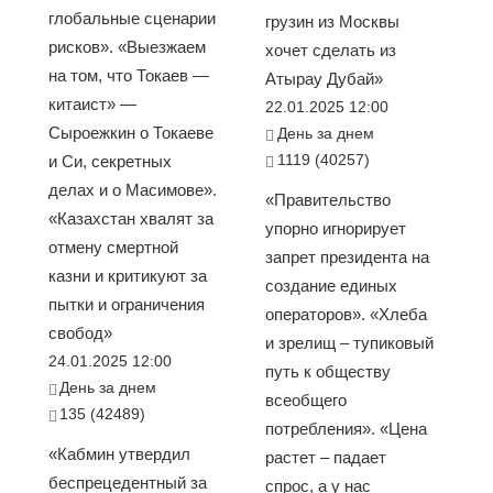
глобальные сценарии
грузин из Москвы
рисков». «Выезжаем
хочет сделать из
на том, что Токаев —
Атырау Дубай»
китаист» —
22.01.2025 12:00
Сыроежкин о Токаеве
День за днем
1119 (40257)
и Си, секретных
делах и о Масимове».
«Правительство
«Казахстан хвалят за
упорно игнорирует
отмену смертной
запрет президента на
казни и критикуют за
создание единых
пытки и ограничения
операторов». «Хлеба
свобод»
и зрелищ – тупиковый
24.01.2025 12:00
путь к обществу
День за днем
всеобщего
135 (42489)
потребления». «Цена
«Кабмин утвердил
растет – падает
беспрецедентный за
спрос, а у нас