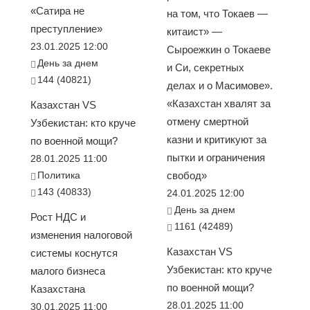
«Сатира не
на том, что Токаев —
преступление»
китаист» —
23.01.2025 12:00
Сыроежкин о Токаеве
День за днем
и Си, секретных
144 (40821)
делах и о Масимове».
«Казахстан хвалят за
Казахстан VS
отмену смертной
Узбекистан: кто круче
казни и критикуют за
по военной мощи?
пытки и ограничения
28.01.2025 11:00
Политика
свобод»
143 (40833)
24.01.2025 12:00
День за днем
Рост НДС и
1161 (42489)
изменения налоговой
Казахстан VS
системы коснутся
Узбекистан: кто круче
малого бизнеса
по военной мощи?
Казахстана
28.01.2025 11:00
30.01.2025 11:00