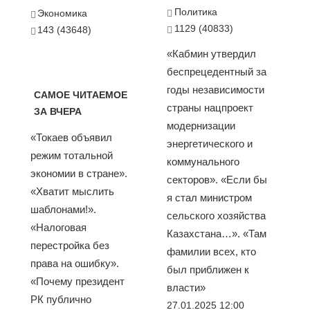
Политика
Экономика
1129 (40833)
143 (43648)
«Кабмин утвердил
беспрецедентный за
годы независимости
САМОЕ ЧИТАЕМОЕ
страны нацпроект
ЗА ВЧЕРА
модернизации
«Токаев объявил
энергетического и
режим тотальной
коммунального
экономии в стране».
секторов». «Если бы
«Хватит мыслить
я стал министром
шаблонами!».
сельского хозяйства
«Налоговая
Казахстана…». «Там
перестройка без
фамилии всех, кто
права на ошибку».
был приближен к
«Почему президент
власти»
РК публично
27.01.2025 12:00