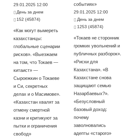
событиях»
29.01.2025 12:00
День за днем
29.01.2025 12:00
152 (45874)
День за днем
1253 (45874)
«Как могут вымереть
«Токаев не сторонник
казахстанцы:
громких увольнений и
глобальные сценарии
публичных разборок».
рисков». «Выезжаем
«Риски для
на том, что Токаев —
Казахстана». «В
китаист» —
Казахстане снова
Сыроежкин о Токаеве
защищают семью
и Си, секретных
Назарбаевых?».
делах и о Масимове».
«Безусловный
«Казахстан хвалят за
базовый доход:
отмену смертной
почему
казни и критикуют за
заволновались
пытки и ограничения
адепты «старого»
свобод»