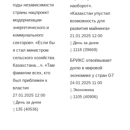
годы независимости
наоборот».
страны нацпроект
«Казахстан упустил
модернизации
возможность для
энергетического и
развития майнинга»
коммунального
21.01.2025 12:00
секторов». «Если бы
День за днем
1118 (39669)
я стал министром
сельского хозяйства
БРИКС отвоёвывает
Казахстана…». «Там
долю в мировой
фамилии всех, кто
экономике у стран G7
был приближен к
24.01.2025 11:00
власти»
Экономика
27.01.2025 12:00
1105 (40906)
День за днем
135 (40536)