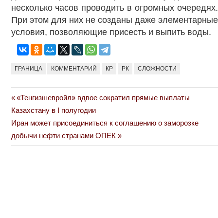
несколько часов проводить в огромных очередях.
При этом для них не созданы даже элементарные
условия, позволяющие присесть и выпить воды.
ГРАНИЦА
КОММЕНТАРИЙ
КР
РК
СЛОЖНОСТИ
Previous
«Тенгизшевройл» вдвое сократил прямые выплаты
Навигация
Post:
Казахстану в I полугодии
по
Next
Иран может присоединиться к соглашению о заморозке
Post:
добычи нефти странами ОПЕК
записям