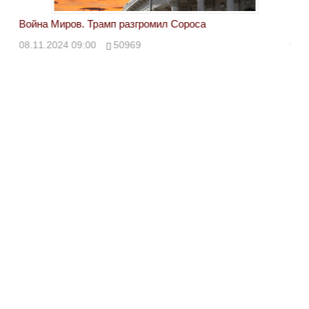
Война Миров. Трамп разгромил Сороса
Вой
08.11.2024 09:00
50969
08.