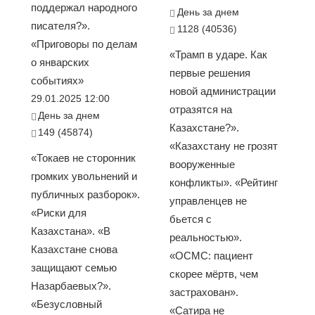
поддержал народного
День за днем
писателя?».
1128 (40536)
«Приговоры по делам
«Трамп в ударе. Как
о январских
первые решения
событиях»
новой администрации
29.01.2025 12:00
отразятся на
День за днем
Казахстане?».
149 (45874)
«Казахстану не грозят
«Токаев не сторонник
вооруженные
громких увольнений и
конфликты». «Рейтинг
публичных разборок».
управленцев не
«Риски для
бьется с
Казахстана». «В
реальностью».
Казахстане снова
«ОСМС: пациент
защищают семью
скорее мёртв, чем
Назарбаевых?».
застрахован».
«Безусловный
«Сатира не