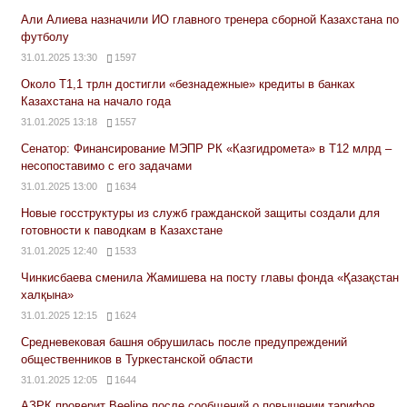
Али Алиева назначили ИО главного тренера сборной Казахстана по
футболу
31.01.2025 13:30
1597
Около Т1,1 трлн достигли «безнадежные» кредиты в банках
Казахстана на начало года
31.01.2025 13:18
1557
Сенатор: Финансирование МЭПР РК «Казгидромета» в Т12 млрд –
несопоставимо с его задачами
31.01.2025 13:00
1634
Новые госструктуры из служб гражданской защиты создали для
готовности к паводкам в Казахстане
31.01.2025 12:40
1533
Чинкисбаева сменила Жамишева на посту главы фонда «Қазақстан
халқына»
31.01.2025 12:15
1624
Средневековая башня обрушилась после предупреждений
общественников в Туркестанской области
31.01.2025 12:05
1644
АЗРК проверит Beeline после сообщений о повышении тарифов