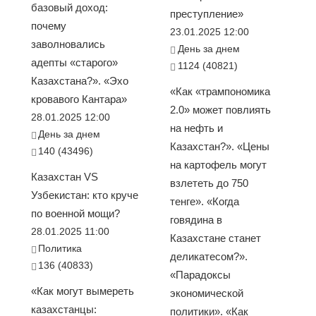
базовый доход:
преступление»
почему
23.01.2025 12:00
заволновались
День за днем
адепты «старого»
1124 (40821)
Казахстана?». «Эхо
«Как «трампономика
кровавого Кантара»
2.0» может повлиять
28.01.2025 12:00
на нефть и
День за днем
Казахстан?». «Цены
140 (43496)
на картофель могут
Казахстан VS
взлететь до 750
Узбекистан: кто круче
тенге». «Когда
по военной мощи?
говядина в
28.01.2025 11:00
Казахстане станет
Политика
деликатесом?».
136 (40833)
«Парадоксы
«Как могут вымереть
экономической
казахстанцы:
политики». «Как