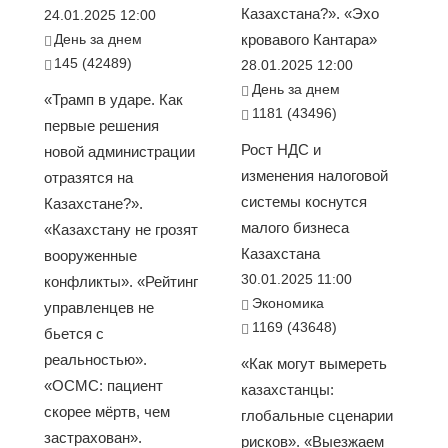
Казахстана?». «Эхо
24.01.2025 12:00
День за днем
кровавого Кантара»
145 (42489)
28.01.2025 12:00
День за днем
«Трамп в ударе. Как
1181 (43496)
первые решения
Рост НДС и
новой администрации
изменения налоговой
отразятся на
системы коснутся
Казахстане?».
малого бизнеса
«Казахстану не грозят
Казахстана
вооруженные
30.01.2025 11:00
конфликты». «Рейтинг
Экономика
управленцев не
1169 (43648)
бьется с
реальностью».
«Как могут вымереть
«ОСМС: пациент
казахстанцы:
скорее мёртв, чем
глобальные сценарии
застрахован».
рисков». «Выезжаем