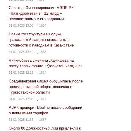
Сенатор: Финансирование МЭПР РК
«Казгидромета» в Т12 млрд –
несопоставимо с его задачами
31.01.2025 13:00
1634
Новые госструктуры из служб
гражданской защиты создали для
готовности к паводкам в Казахстане
31.01.2025 12:40
1533
Чинкисбаева сменила Жамишева на
посту главы фонда «Қазақстан халқына»
31.01.2025 12:15
1624
Средневековая башня обрушилась после
предупреждений общественников в
Туркестанской области
31.01.2025 12:05
1644
АЗРК проверит Beeline после сообщений
о повышении тарифов
31.01.2025 11:35
1687
Около 80 должностных лиц привлекли к