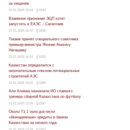
за хищение
31.01.2025 16:54
1642
Взаимное признание ЭЦП хотят
запустить в ЕАЭС – Сагинтаев
31.01.2025 16:42
1590
Токаев принял специального советника
премьер-министра Японии Акихису
Нагашиму
31.01.2025 16:10
1523
Казахстан определился с
окончательным списком потенциальных
строителей АЭС
31.01.2025 15:20
1800
Али Алиева назначили ИО главного
тренера сборной Казахстана по футболу
31.01.2025 13:30
1597
Около Т1,1 трлн достигли
«безнадежные» кредиты в банках
Казахстана на начало года
31.01.2025 13:18
1557