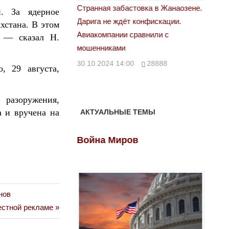
астовка в Жанаозене.
«Новый Казахстан не говорит всей
Лондон
. За ядерное
т конфискации.
правды»
хстана. В этом
28.10.
 сравнили с
, — сказал Н.
29.10.2024 09:00
39623
00
28888
, 29 августа,
 разоружения,
а и вручена на
АКТУАЛЬНЫЕ ТЕМЫ
ов
Война Миров
Войн
нов
естной рекламе