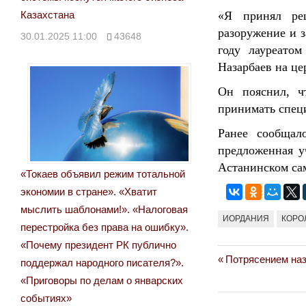
«Я принял ре
Казахстана
разоружение и з
30.01.2025 11:00
43648
году лауреато
Назарбаев на це
Он пояснил, ч
принимать специ
Ранее сообщал
предложенная у
Астанинском сам
«Токаев объявил режим тотальной
экономии в стране». «Хватит
мыслить шаблонами!». «Налоговая
ИОРДАНИЯ
КОРО
перестройка без права на ошибку».
«Почему президент РК публично
Previous
Потрясением наз
Навигация
поддержал народного писателя?».
Post:
«Приговоры по делам о январских
по
событиях»