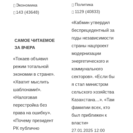
Политика
Экономика
1129 (40833)
143 (43648)
«Кабмин утвердил
беспрецедентный за
годы независимости
САМОЕ ЧИТАЕМОЕ
страны нацпроект
ЗА ВЧЕРА
модернизации
«Токаев объявил
энергетического и
режим тотальной
коммунального
экономии в стране».
секторов». «Если бы
«Хватит мыслить
я стал министром
шаблонами!».
сельского хозяйства
«Налоговая
Казахстана…». «Там
перестройка без
фамилии всех, кто
права на ошибку».
был приближен к
«Почему президент
власти»
РК публично
27.01.2025 12:00