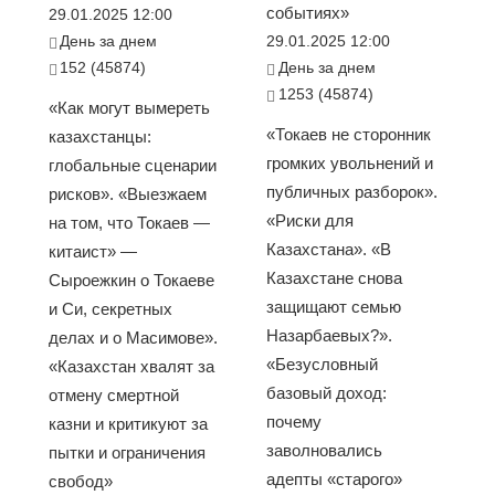
событиях»
29.01.2025 12:00
День за днем
29.01.2025 12:00
152 (45874)
День за днем
1253 (45874)
«Как могут вымереть
«Токаев не сторонник
казахстанцы:
громких увольнений и
глобальные сценарии
публичных разборок».
рисков». «Выезжаем
«Риски для
на том, что Токаев —
Казахстана». «В
китаист» —
Казахстане снова
Сыроежкин о Токаеве
защищают семью
и Си, секретных
Назарбаевых?».
делах и о Масимове».
«Безусловный
«Казахстан хвалят за
базовый доход:
отмену смертной
почему
казни и критикуют за
заволновались
пытки и ограничения
адепты «старого»
свобод»