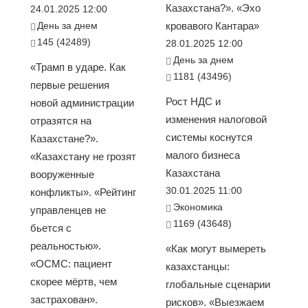
Казахстана?». «Эхо
24.01.2025 12:00
День за днем
кровавого Кантара»
145 (42489)
28.01.2025 12:00
День за днем
«Трамп в ударе. Как
1181 (43496)
первые решения
Рост НДС и
новой администрации
изменения налоговой
отразятся на
системы коснутся
Казахстане?».
малого бизнеса
«Казахстану не грозят
Казахстана
вооруженные
30.01.2025 11:00
конфликты». «Рейтинг
Экономика
управленцев не
1169 (43648)
бьется с
реальностью».
«Как могут вымереть
«ОСМС: пациент
казахстанцы:
скорее мёртв, чем
глобальные сценарии
застрахован».
рисков». «Выезжаем