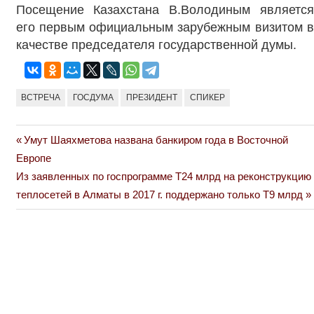
Посещение Казахстана В.Володиным является
его первым официальным зарубежным визитом в
качестве председателя государственной думы.
ВСТРЕЧА
ГОСДУМА
ПРЕЗИДЕНТ
СПИКЕР
Previous
Умут Шаяхметова названа банкиром года в Восточной
Навигация
Post:
Европе
по
Next
Из заявленных по госпрограмме Т24 млрд на реконструкцию
Post:
теплосетей в Алматы в 2017 г. поддержано только Т9 млрд
записям