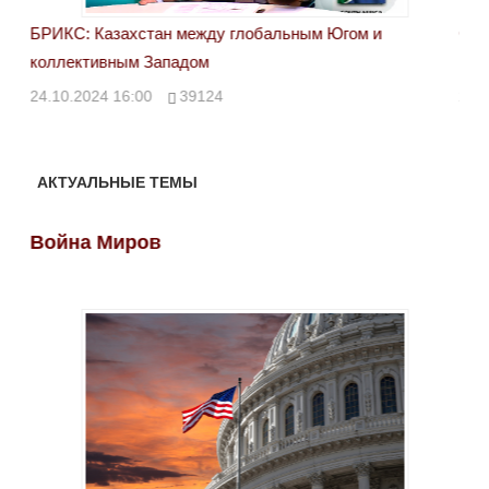
БРИКС: Казахстан между глобальным Югом и
Сан
коллективным Западом
каз
24.10.2024 16:00
39124
23.
АКТУАЛЬНЫЕ ТЕМЫ
Война Миров
Во