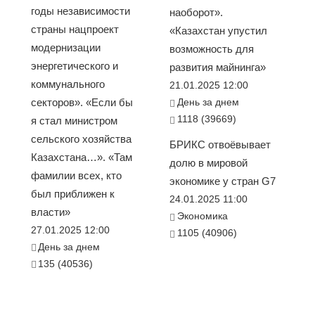
годы независимости
наоборот».
страны нацпроект
«Казахстан упустил
модернизации
возможность для
энергетического и
развития майнинга»
коммунального
21.01.2025 12:00
секторов». «Если бы
День за днем
1118 (39669)
я стал министром
сельского хозяйства
БРИКС отвоёвывает
Казахстана…». «Там
долю в мировой
фамилии всех, кто
экономике у стран G7
был приближен к
24.01.2025 11:00
власти»
Экономика
27.01.2025 12:00
1105 (40906)
День за днем
135 (40536)