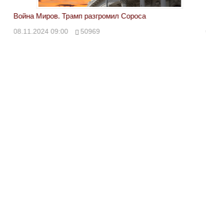
Война Миров. Трамп разгромил Сороса
Вой
08.11.2024 09:00
50969
08.