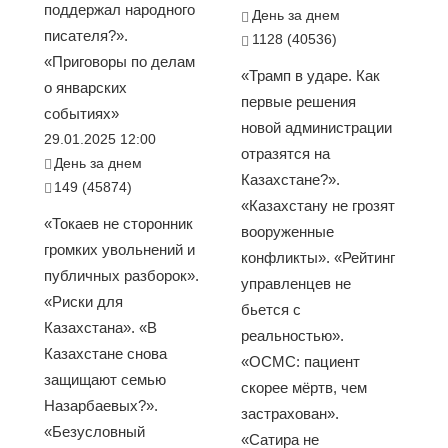
поддержал народного
День за днем
писателя?».
1128 (40536)
«Приговоры по делам
«Трамп в ударе. Как
о январских
первые решения
событиях»
новой администрации
29.01.2025 12:00
отразятся на
День за днем
Казахстане?».
149 (45874)
«Казахстану не грозят
«Токаев не сторонник
вооруженные
громких увольнений и
конфликты». «Рейтинг
публичных разборок».
управленцев не
«Риски для
бьется с
Казахстана». «В
реальностью».
Казахстане снова
«ОСМС: пациент
защищают семью
скорее мёртв, чем
Назарбаевых?».
застрахован».
«Безусловный
«Сатира не