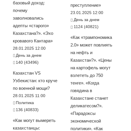
базовый доход:
преступление»
почему
23.01.2025 12:00
заволновались
День за днем
адепты «старого»
1124 (40821)
Казахстана?». «Эхо
«Как «трампономика
кровавого Кантара»
2.0» может повлиять
28.01.2025 12:00
на нефть и
День за днем
Казахстан?». «Цены
140 (43496)
на картофель могут
Казахстан VS
взлететь до 750
Узбекистан: кто круче
тенге». «Когда
по военной мощи?
говядина в
28.01.2025 11:00
Казахстане станет
Политика
деликатесом?».
136 (40833)
«Парадоксы
«Как могут вымереть
экономической
казахстанцы:
политики». «Как