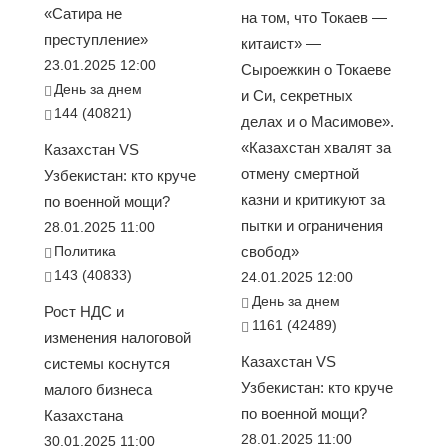
«Сатира не
на том, что Токаев —
преступление»
китаист» —
23.01.2025 12:00
Сыроежкин о Токаеве
День за днем
и Си, секретных
144 (40821)
делах и о Масимове».
«Казахстан хвалят за
Казахстан VS
отмену смертной
Узбекистан: кто круче
казни и критикуют за
по военной мощи?
пытки и ограничения
28.01.2025 11:00
Политика
свобод»
143 (40833)
24.01.2025 12:00
День за днем
Рост НДС и
1161 (42489)
изменения налоговой
Казахстан VS
системы коснутся
Узбекистан: кто круче
малого бизнеса
по военной мощи?
Казахстана
28.01.2025 11:00
30.01.2025 11:00