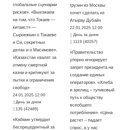
глобальные сценарии
грузин из Москвы
рисков». «Выезжаем
хочет сделать из
на том, что Токаев —
Атырау Дубай»
китаист» —
22.01.2025 12:00
Сыроежкин о Токаеве
День за днем
1119 (40257)
и Си, секретных
делах и о Масимове».
«Правительство
«Казахстан хвалят за
упорно игнорирует
отмену смертной
запрет президента на
казни и критикуют за
создание единых
пытки и ограничения
операторов». «Хлеба
свобод»
и зрелищ – тупиковый
24.01.2025 12:00
путь к обществу
День за днем
всеобщего
135 (42489)
потребления». «Цена
«Кабмин утвердил
растет – падает
беспрецедентный за
спрос, а у нас