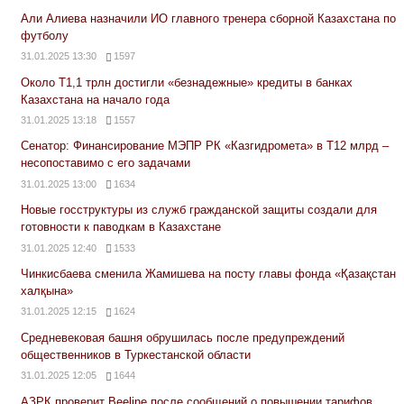
Али Алиева назначили ИО главного тренера сборной Казахстана по
футболу
31.01.2025 13:30
1597
Около Т1,1 трлн достигли «безнадежные» кредиты в банках
Казахстана на начало года
31.01.2025 13:18
1557
Сенатор: Финансирование МЭПР РК «Казгидромета» в Т12 млрд –
несопоставимо с его задачами
31.01.2025 13:00
1634
Новые госструктуры из служб гражданской защиты создали для
готовности к паводкам в Казахстане
31.01.2025 12:40
1533
Чинкисбаева сменила Жамишева на посту главы фонда «Қазақстан
халқына»
31.01.2025 12:15
1624
Средневековая башня обрушилась после предупреждений
общественников в Туркестанской области
31.01.2025 12:05
1644
АЗРК проверит Beeline после сообщений о повышении тарифов