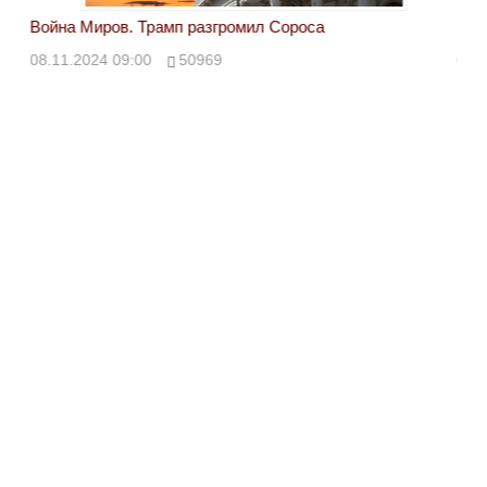
Война Миров. Трамп разгромил Сороса
Вой
08.11.2024 09:00
50969
08.