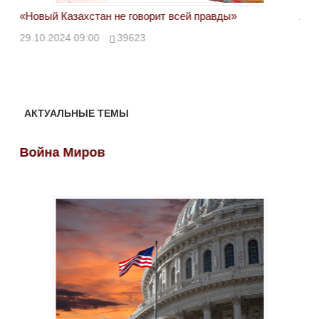
«Новый Казахстан не говорит всей правды»
Лон
ми
29.10.2024 09:00
39623
28.
АКТУАЛЬНЫЕ ТЕМЫ
Война Миров
Во