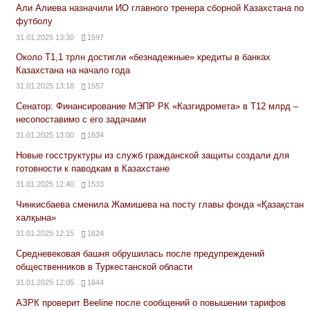
Али Алиева назначили ИО главного тренера сборной Казахстана по
футболу
31.01.2025 13:30
1597
Около Т1,1 трлн достигли «безнадежные» кредиты в банках
Казахстана на начало года
31.01.2025 13:18
1557
Сенатор: Финансирование МЭПР РК «Казгидромета» в Т12 млрд –
несопоставимо с его задачами
31.01.2025 13:00
1634
Новые госструктуры из служб гражданской защиты создали для
готовности к паводкам в Казахстане
31.01.2025 12:40
1533
Чинкисбаева сменила Жамишева на посту главы фонда «Қазақстан
халқына»
31.01.2025 12:15
1624
Средневековая башня обрушилась после предупреждений
общественников в Туркестанской области
31.01.2025 12:05
1644
АЗРК проверит Beeline после сообщений о повышении тарифов