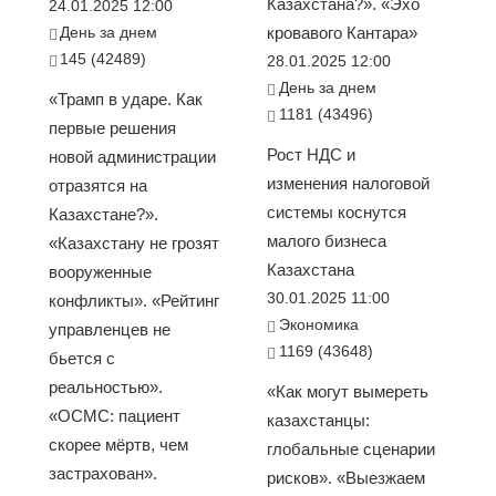
Казахстана?». «Эхо
24.01.2025 12:00
День за днем
кровавого Кантара»
145 (42489)
28.01.2025 12:00
День за днем
«Трамп в ударе. Как
1181 (43496)
первые решения
Рост НДС и
новой администрации
изменения налоговой
отразятся на
системы коснутся
Казахстане?».
малого бизнеса
«Казахстану не грозят
Казахстана
вооруженные
30.01.2025 11:00
конфликты». «Рейтинг
Экономика
управленцев не
1169 (43648)
бьется с
реальностью».
«Как могут вымереть
«ОСМС: пациент
казахстанцы:
скорее мёртв, чем
глобальные сценарии
застрахован».
рисков». «Выезжаем