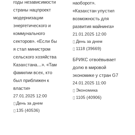
годы независимости
наоборот».
страны нацпроект
«Казахстан упустил
модернизации
возможность для
энергетического и
развития майнинга»
коммунального
21.01.2025 12:00
секторов». «Если бы
День за днем
1118 (39669)
я стал министром
сельского хозяйства
БРИКС отвоёвывает
Казахстана…». «Там
долю в мировой
фамилии всех, кто
экономике у стран G7
был приближен к
24.01.2025 11:00
власти»
Экономика
27.01.2025 12:00
1105 (40906)
День за днем
135 (40536)