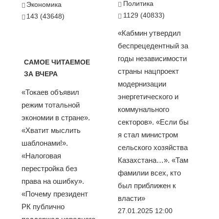
Политика
Экономика
1129 (40833)
143 (43648)
«Кабмин утвердил
беспрецедентный за
годы независимости
САМОЕ ЧИТАЕМОЕ
страны нацпроект
ЗА ВЧЕРА
модернизации
«Токаев объявил
энергетического и
режим тотальной
коммунального
экономии в стране».
секторов». «Если бы
«Хватит мыслить
я стал министром
шаблонами!».
сельского хозяйства
«Налоговая
Казахстана…». «Там
перестройка без
фамилии всех, кто
права на ошибку».
был приближен к
«Почему президент
власти»
РК публично
27.01.2025 12:00