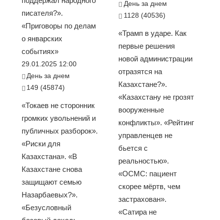
поддержал народного
День за днем
писателя?».
1128 (40536)
«Приговоры по делам
«Трамп в ударе. Как
о январских
первые решения
событиях»
новой администрации
29.01.2025 12:00
отразятся на
День за днем
Казахстане?».
149 (45874)
«Казахстану не грозят
«Токаев не сторонник
вооруженные
громких увольнений и
конфликты». «Рейтинг
публичных разборок».
управленцев не
«Риски для
бьется с
Казахстана». «В
реальностью».
Казахстане снова
«ОСМС: пациент
защищают семью
скорее мёртв, чем
Назарбаевых?».
застрахован».
«Безусловный
«Сатира не