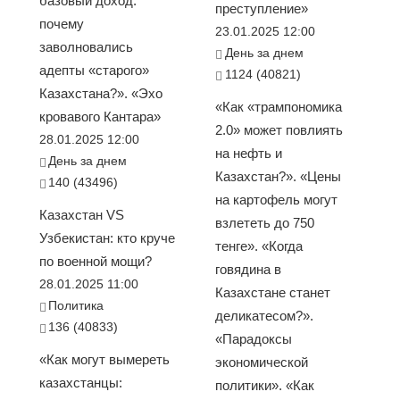
базовый доход:
преступление»
почему
23.01.2025 12:00
заволновались
День за днем
адепты «старого»
1124 (40821)
Казахстана?». «Эхо
«Как «трампономика
кровавого Кантара»
2.0» может повлиять
28.01.2025 12:00
на нефть и
День за днем
Казахстан?». «Цены
140 (43496)
на картофель могут
Казахстан VS
взлететь до 750
Узбекистан: кто круче
тенге». «Когда
по военной мощи?
говядина в
28.01.2025 11:00
Казахстане станет
Политика
деликатесом?».
136 (40833)
«Парадоксы
«Как могут вымереть
экономической
казахстанцы:
политики». «Как