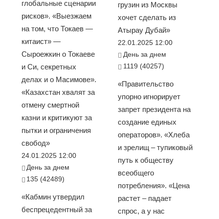
глобальные сценарии
грузин из Москвы
рисков». «Выезжаем
хочет сделать из
на том, что Токаев —
Атырау Дубай»
китаист» —
22.01.2025 12:00
Сыроежкин о Токаеве
День за днем
1119 (40257)
и Си, секретных
делах и о Масимове».
«Правительство
«Казахстан хвалят за
упорно игнорирует
отмену смертной
запрет президента на
казни и критикуют за
создание единых
пытки и ограничения
операторов». «Хлеба
свобод»
и зрелищ – тупиковый
24.01.2025 12:00
путь к обществу
День за днем
всеобщего
135 (42489)
потребления». «Цена
«Кабмин утвердил
растет – падает
беспрецедентный за
спрос, а у нас