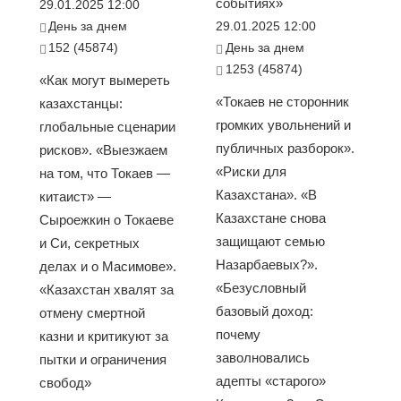
событиях»
29.01.2025 12:00
День за днем
29.01.2025 12:00
152 (45874)
День за днем
1253 (45874)
«Как могут вымереть
«Токаев не сторонник
казахстанцы:
громких увольнений и
глобальные сценарии
публичных разборок».
рисков». «Выезжаем
«Риски для
на том, что Токаев —
Казахстана». «В
китаист» —
Казахстане снова
Сыроежкин о Токаеве
защищают семью
и Си, секретных
Назарбаевых?».
делах и о Масимове».
«Безусловный
«Казахстан хвалят за
базовый доход:
отмену смертной
почему
казни и критикуют за
заволновались
пытки и ограничения
адепты «старого»
свобод»