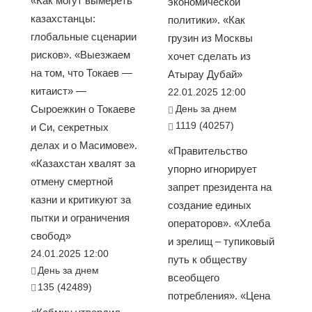
«Как могут вымереть
экономической
казахстанцы:
политики». «Как
глобальные сценарии
грузин из Москвы
рисков». «Выезжаем
хочет сделать из
на том, что Токаев —
Атырау Дубай»
китаист» —
22.01.2025 12:00
Сыроежкин о Токаеве
День за днем
1119 (40257)
и Си, секретных
делах и о Масимове».
«Правительство
«Казахстан хвалят за
упорно игнорирует
отмену смертной
запрет президента на
казни и критикуют за
создание единых
пытки и ограничения
операторов». «Хлеба
свобод»
и зрелищ – тупиковый
24.01.2025 12:00
путь к обществу
День за днем
всеобщего
135 (42489)
потребления». «Цена