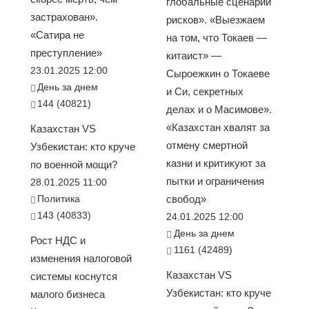
глобальные сценарии
застрахован».
рисков». «Выезжаем
«Сатира не
на том, что Токаев —
преступление»
китаист» —
23.01.2025 12:00
Сыроежкин о Токаеве
День за днем
и Си, секретных
144 (40821)
делах и о Масимове».
«Казахстан хвалят за
Казахстан VS
отмену смертной
Узбекистан: кто круче
казни и критикуют за
по военной мощи?
пытки и ограничения
28.01.2025 11:00
Политика
свобод»
143 (40833)
24.01.2025 12:00
День за днем
Рост НДС и
1161 (42489)
изменения налоговой
Казахстан VS
системы коснутся
Узбекистан: кто круче
малого бизнеса