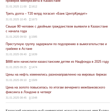
проверок минпросвета в Казахстане
31.01.2025 11:00
1612
Треть долга – Т20 млрд погасил «Банк ЦентрКредит»
31.01.2025 10:45
1673
Свыше 90 человек с двойным гражданством выявили в Казахстане
с начала года
31.01.2025 09:50
1585
Преступную группу задержали по подозрению в вымогательстве и
грабеже в Астане
31.01.2025 09:40
1639
$888 млн начислили казахстанским детям из Нацфонда в 2025 году
31.01.2025 09:25
1474
Цены на нефть изменились разнонаправленно на мировых биржах
31.01.2025 09:10
1509
Цена на золото повысилась по итогам вечернего межбанковского
фиксинга в Лондоне в четверг
31.01.2025 08:45
1548
Казахский национальный университет искусств получил имя Куляш