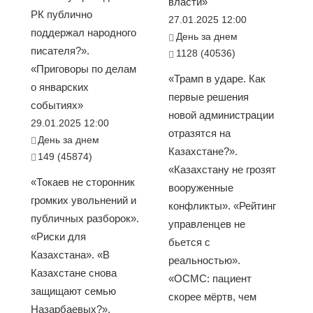
власти»
РК публично
27.01.2025 12:00
поддержал народного
День за днем
писателя?».
1128 (40536)
«Приговоры по делам
«Трамп в ударе. Как
о январских
первые решения
событиях»
новой администрации
29.01.2025 12:00
отразятся на
День за днем
Казахстане?».
149 (45874)
«Казахстану не грозят
«Токаев не сторонник
вооруженные
громких увольнений и
конфликты». «Рейтинг
публичных разборок».
управленцев не
«Риски для
бьется с
Казахстана». «В
реальностью».
Казахстане снова
«ОСМС: пациент
защищают семью
скорее мёртв, чем
Назарбаевых?».