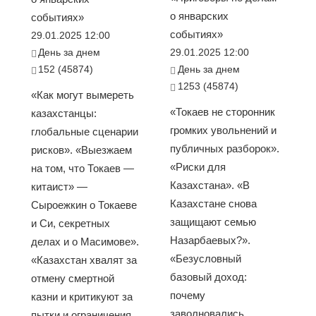
о январских
событиях»
событиях»
29.01.2025 12:00
День за днем
29.01.2025 12:00
152 (45874)
День за днем
1253 (45874)
«Как могут вымереть
«Токаев не сторонник
казахстанцы:
громких увольнений и
глобальные сценарии
публичных разборок».
рисков». «Выезжаем
«Риски для
на том, что Токаев —
Казахстана». «В
китаист» —
Казахстане снова
Сыроежкин о Токаеве
защищают семью
и Си, секретных
Назарбаевых?».
делах и о Масимове».
«Безусловный
«Казахстан хвалят за
базовый доход:
отмену смертной
почему
казни и критикуют за
заволновались
пытки и ограничения