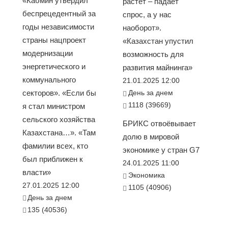
«Кабмин утвердил
растет – падает
беспрецедентный за
спрос, а у нас
годы независимости
наоборот».
страны нацпроект
«Казахстан упустил
модернизации
возможность для
энергетического и
развития майнинга»
коммунального
21.01.2025 12:00
секторов». «Если бы
День за днем
1118 (39669)
я стал министром
сельского хозяйства
БРИКС отвоёвывает
Казахстана…». «Там
долю в мировой
фамилии всех, кто
экономике у стран G7
был приближен к
24.01.2025 11:00
власти»
Экономика
27.01.2025 12:00
1105 (40906)
День за днем
135 (40536)