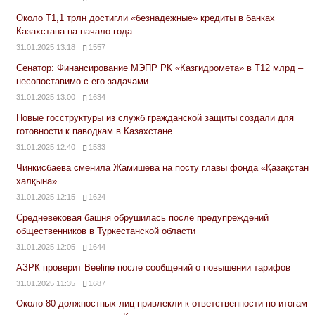
Около Т1,1 трлн достигли «безнадежные» кредиты в банках
Казахстана на начало года
31.01.2025 13:18
1557
Сенатор: Финансирование МЭПР РК «Казгидромета» в Т12 млрд –
несопоставимо с его задачами
31.01.2025 13:00
1634
Новые госструктуры из служб гражданской защиты создали для
готовности к паводкам в Казахстане
31.01.2025 12:40
1533
Чинкисбаева сменила Жамишева на посту главы фонда «Қазақстан
халқына»
31.01.2025 12:15
1624
Средневековая башня обрушилась после предупреждений
общественников в Туркестанской области
31.01.2025 12:05
1644
АЗРК проверит Beeline после сообщений о повышении тарифов
31.01.2025 11:35
1687
Около 80 должностных лиц привлекли к ответственности по итогам