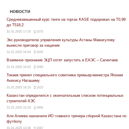
НОВОСТИ
Средневзвешенный курс тенге на торгах KASE подорожал на Т0,99
до Т518,2
31.01.2025 17:25
1575
Экс-руководителю управления культуры Астаны Мажагулову
вынесли приговор за хищение
31.01.2025 16:54
1642
Взаимное признание ЭЦП хотят запустить в ЕАЭС – Сагинтаев
31.01.2025 16:42
1590
Токаев принял специального советника премьер-министра Японии
Акихису Нагашиму
31.01.2025 16:10
1523
Казахстан определился с окончательным списком потенциальных
строителей АЭС
31.01.2025 15:20
1800
Али Алиева назначили ИО главного тренера сборной Казахстана по
футболу
31.01.2025 13:30
1597