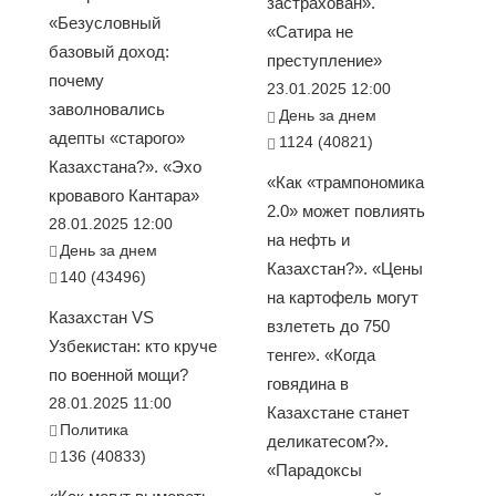
застрахован».
«Безусловный
«Сатира не
базовый доход:
преступление»
почему
23.01.2025 12:00
заволновались
День за днем
адепты «старого»
1124 (40821)
Казахстана?». «Эхо
«Как «трампономика
кровавого Кантара»
2.0» может повлиять
28.01.2025 12:00
на нефть и
День за днем
Казахстан?». «Цены
140 (43496)
на картофель могут
Казахстан VS
взлететь до 750
Узбекистан: кто круче
тенге». «Когда
по военной мощи?
говядина в
28.01.2025 11:00
Казахстане станет
Политика
деликатесом?».
136 (40833)
«Парадоксы