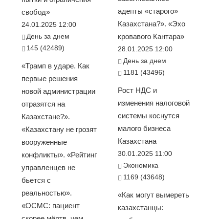
адепты «старого»
свобод»
Казахстана?». «Эхо
24.01.2025 12:00
День за днем
кровавого Кантара»
145 (42489)
28.01.2025 12:00
День за днем
«Трамп в ударе. Как
1181 (43496)
первые решения
Рост НДС и
новой администрации
изменения налоговой
отразятся на
системы коснутся
Казахстане?».
малого бизнеса
«Казахстану не грозят
Казахстана
вооруженные
30.01.2025 11:00
конфликты». «Рейтинг
Экономика
управленцев не
1169 (43648)
бьется с
реальностью».
«Как могут вымереть
«ОСМС: пациент
казахстанцы:
скорее мёртв, чем