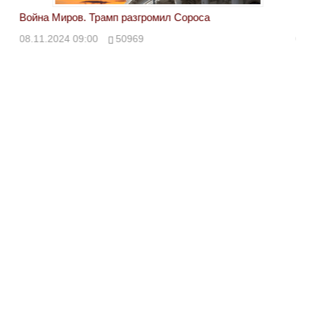
Война Миров. Трамп разгромил Сороса
Вой
08.11.2024 09:00
50969
08.