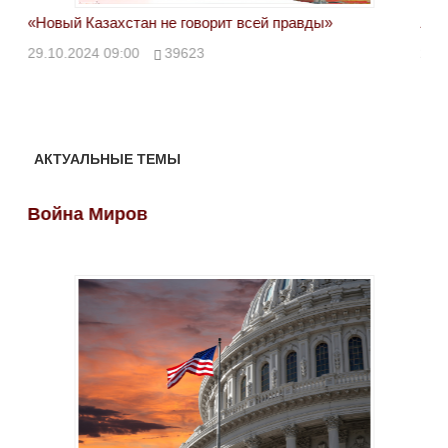
«Новый Казахстан не говорит всей правды»
Лон
ми
29.10.2024 09:00
39623
28.
АКТУАЛЬНЫЕ ТЕМЫ
Война Миров
Во