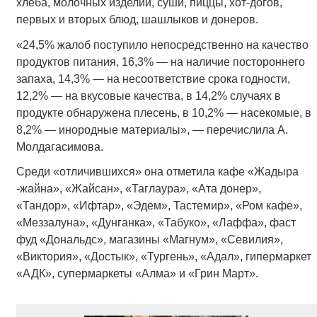
хлеба, молочных изделий, суши, пиццы, хот-догов,
первых и вторых блюд, шашлыков и донеров.
«24,5% жалоб поступило непосредственно на качество
продуктов питания, 16,3% — на наличие постороннего
запаха, 14,3% — на несоответствие срока годности,
12,2% — на вкусовые качества, в 14,2% случаях в
продукте обнаружена плесень, в 10,2% — насекомые, в
8,2% — инородные материалы», — перечислила А.
Молдагасимова.
Среди «отличившихся» она отметила кафе «Жадыра
-жайна», «Жайсан», «Таглаура», «Ата донер»,
«Тандор», «Ифтар», «Эдем», Тастемир», «Ром кафе»,
«Меззалуна», «Дунганка», «Табуко», «Лаффа», фаст
фуд «Дональдс», магазины «Магнум», «Севилия»,
«Виктория», «Достык», «Тургень», «Адал», гипермаркет
«АДК», супермаркеты «Алма» и «Грин Март».