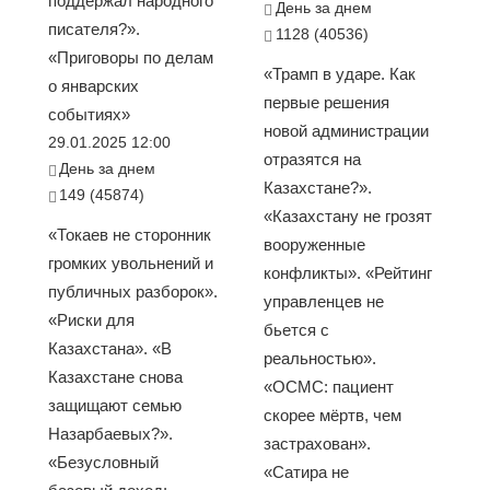
поддержал народного
День за днем
писателя?».
1128 (40536)
«Приговоры по делам
«Трамп в ударе. Как
о январских
первые решения
событиях»
новой администрации
29.01.2025 12:00
отразятся на
День за днем
Казахстане?».
149 (45874)
«Казахстану не грозят
«Токаев не сторонник
вооруженные
громких увольнений и
конфликты». «Рейтинг
публичных разборок».
управленцев не
«Риски для
бьется с
Казахстана». «В
реальностью».
Казахстане снова
«ОСМС: пациент
защищают семью
скорее мёртв, чем
Назарбаевых?».
застрахован».
«Безусловный
«Сатира не