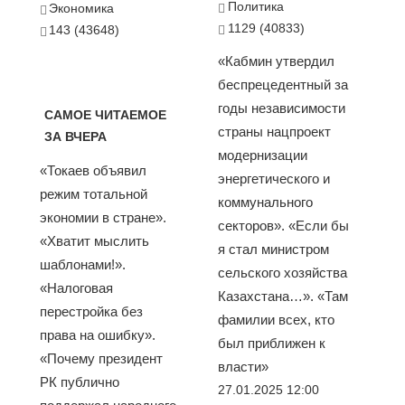
Политика
Экономика
1129 (40833)
143 (43648)
«Кабмин утвердил
беспрецедентный за
годы независимости
САМОЕ ЧИТАЕМОЕ
страны нацпроект
ЗА ВЧЕРА
модернизации
«Токаев объявил
энергетического и
режим тотальной
коммунального
экономии в стране».
секторов». «Если бы
«Хватит мыслить
я стал министром
шаблонами!».
сельского хозяйства
«Налоговая
Казахстана…». «Там
перестройка без
фамилии всех, кто
права на ошибку».
был приближен к
«Почему президент
власти»
РК публично
27.01.2025 12:00