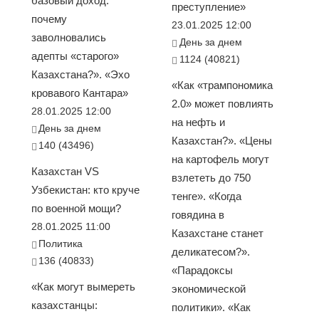
базовый доход:
преступление»
почему
23.01.2025 12:00
заволновались
День за днем
адепты «старого»
1124 (40821)
Казахстана?». «Эхо
«Как «трампономика
кровавого Кантара»
2.0» может повлиять
28.01.2025 12:00
на нефть и
День за днем
Казахстан?». «Цены
140 (43496)
на картофель могут
Казахстан VS
взлететь до 750
Узбекистан: кто круче
тенге». «Когда
по военной мощи?
говядина в
28.01.2025 11:00
Казахстане станет
Политика
деликатесом?».
136 (40833)
«Парадоксы
«Как могут вымереть
экономической
казахстанцы:
политики». «Как