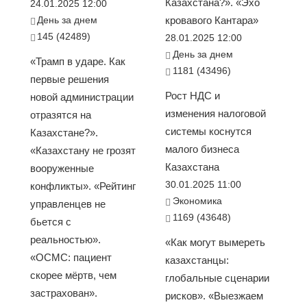
Казахстана?». «Эхо
24.01.2025 12:00
День за днем
кровавого Кантара»
145 (42489)
28.01.2025 12:00
День за днем
«Трамп в ударе. Как
1181 (43496)
первые решения
Рост НДС и
новой администрации
изменения налоговой
отразятся на
системы коснутся
Казахстане?».
малого бизнеса
«Казахстану не грозят
Казахстана
вооруженные
30.01.2025 11:00
конфликты». «Рейтинг
Экономика
управленцев не
1169 (43648)
бьется с
реальностью».
«Как могут вымереть
«ОСМС: пациент
казахстанцы:
скорее мёртв, чем
глобальные сценарии
застрахован».
рисков». «Выезжаем