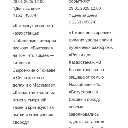
событиях»
29.01.2025 12:00
День за днем
29.01.2025 12:00
152 (45874)
День за днем
1253 (45874)
«Как могут вымереть
«Токаев не сторонник
казахстанцы:
громких увольнений и
глобальные сценарии
публичных разборок».
рисков». «Выезжаем
«Риски для
на том, что Токаев —
Казахстана». «В
китаист» —
Казахстане снова
Сыроежкин о Токаеве
защищают семью
и Си, секретных
Назарбаевых?».
делах и о Масимове».
«Безусловный
«Казахстан хвалят за
базовый доход:
отмену смертной
почему
казни и критикуют за
заволновались
пытки и ограничения
адепты «старого»
свобод»