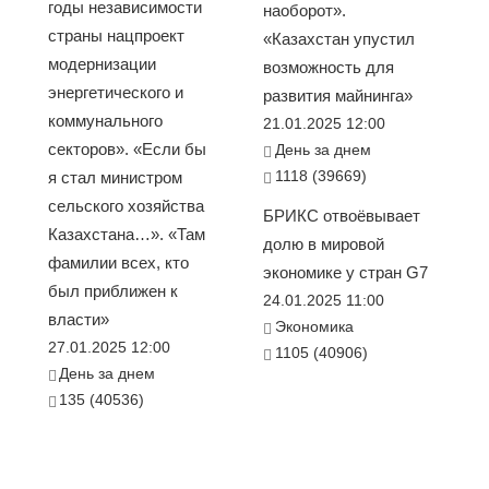
годы независимости
наоборот».
страны нацпроект
«Казахстан упустил
модернизации
возможность для
энергетического и
развития майнинга»
коммунального
21.01.2025 12:00
секторов». «Если бы
День за днем
1118 (39669)
я стал министром
сельского хозяйства
БРИКС отвоёвывает
Казахстана…». «Там
долю в мировой
фамилии всех, кто
экономике у стран G7
был приближен к
24.01.2025 11:00
власти»
Экономика
27.01.2025 12:00
1105 (40906)
День за днем
135 (40536)