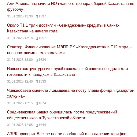
Али Алиева назначили ИО главного тренера сборной Казахстана по
футболу
31.01.2025 13:30
1597
Около Т1,1 трлн достигли «безнадежные» кредиты в банках
Казахстана на начало года
31.01.2025 13:18
1557
Сенатор: Финансирование МЭПР РК «Казгидромета» в Т12 млрд –
несопоставимо с его задачами
31.01.2025 13:00
1634
Новые госструктуры из служб гражданской защиты создали для
готовности к паводкам в Казахстане
31.01.2025 12:40
1533
Чинкисбаева сменила Жамишева на посту главы фонда «Қазақстан
халқына»
31.01.2025 12:15
1624
Средневековая башня обрушилась после предупреждений
общественников в Туркестанской области
31.01.2025 12:05
1644
АЗРК проверит Beeline после сообщений о повышении тарифов