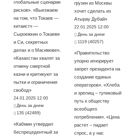
глобальные сценарии
грузин из Москвы
рисков». «Выезжаем
хочет сделать из
на том, что Токаев —
Атырау Дубай»
китаист» —
22.01.2025 12:00
Сыроежкин о Токаеве
День за днем
1119 (40257)
и Си, секретных
делах и о Масимове».
«Правительство
«Казахстан хвалят за
упорно игнорирует
отмену смертной
запрет президента на
казни и критикуют за
создание единых
пытки и ограничения
операторов». «Хлеба
свобод»
и зрелищ – тупиковый
24.01.2025 12:00
путь к обществу
День за днем
всеобщего
135 (42489)
потребления». «Цена
«Кабмин утвердил
растет – падает
беспрецедентный за
спрос, а у нас