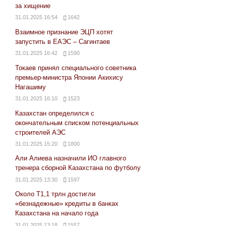
за хищение
31.01.2025 16:54
1642
Взаимное признание ЭЦП хотят
запустить в ЕАЭС – Сагинтаев
31.01.2025 16:42
1590
Токаев принял специального советника
премьер-министра Японии Акихису
Нагашиму
31.01.2025 16:10
1523
Казахстан определился с
окончательным списком потенциальных
строителей АЭС
31.01.2025 15:20
1800
Али Алиева назначили ИО главного
тренера сборной Казахстана по футболу
31.01.2025 13:30
1597
Около Т1,1 трлн достигли
«безнадежные» кредиты в банках
Казахстана на начало года
31.01.2025 13:18
1557