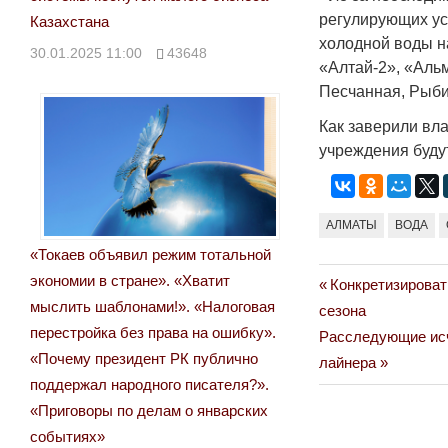
регулирующих уст
Казахстана
холодной воды н
30.01.2025 11:00
43648
«Алтай-2», «Аль
Песчанная, Рыби
Как заверили вл
учреждения буду
АЛМАТЫ
ВОДА
«Токаев объявил режим тотальной
экономии в стране». «Хватит
Previous
Конкретизироват
Навигация
мыслить шаблонами!». «Налоговая
Post:
сезона
по
перестройка без права на ошибку».
Next
Расследующие исч
«Почему президент РК публично
Post:
лайнера
записям
поддержал народного писателя?».
«Приговоры по делам о январских
событиях»