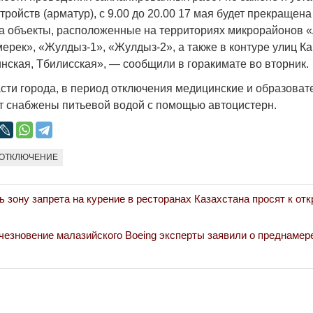
Народ выбрал свет
Странная заб
ройств (арматур), с 9.00 до 20.00 17 мая будет прекращена
Дарига не ждё
а объекты, расположенные на территориях микрорайонов «
17.10.2024 17:00
29972
мерек», «Жулдыз-1», «Жулдыз-2», а также в контуре улиц 
Авиакомпании
нская, Тбилисская», — сообщили в горакимате во вторник.
мошенниками
30.10.2024 14:
асти города, в период отключения медицинские и образова
т снабжены питьевой водой с помощью автоцистерн.
ОТКЛЮЧЕНИЕ
Война Мир
ь зону запрета на курение в ресторанах Казахстана просят к от
езновение малазийского Boeing эксперты заявили о преднамер