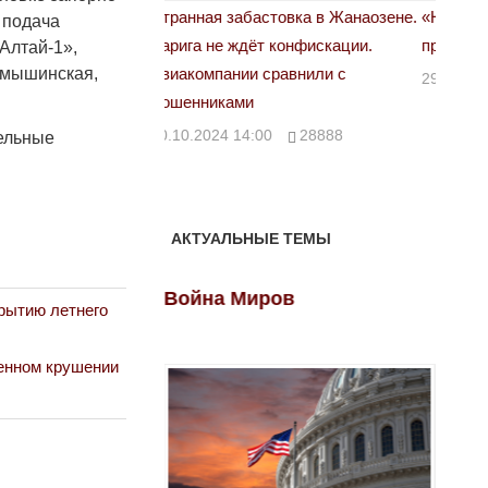
астовка в Жанаозене.
«Новый Казахстан не говорит всей
Лондон
 подача
т конфискации.
правды»
Алтай-1»,
28.10.
Камышинская,
 сравнили с
29.10.2024 09:00
39623
00
28888
тельные
АКТУАЛЬНЫЕ ТЕМЫ
ов
Война Миров
Войн
крытию летнего
енном крушении