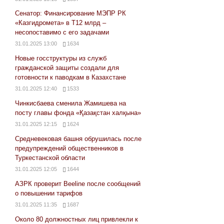
Сенатор: Финансирование МЭПР РК
«Казгидромета» в Т12 млрд –
несопоставимо с его задачами
31.01.2025 13:00
1634
Новые госструктуры из служб
гражданской защиты создали для
готовности к паводкам в Казахстане
31.01.2025 12:40
1533
Чинкисбаева сменила Жамишева на
посту главы фонда «Қазақстан халқына»
31.01.2025 12:15
1624
Средневековая башня обрушилась после
предупреждений общественников в
Туркестанской области
31.01.2025 12:05
1644
АЗРК проверит Beeline после сообщений
о повышении тарифов
31.01.2025 11:35
1687
Около 80 должностных лиц привлекли к