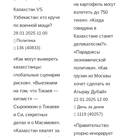
на картофель могут
Казахстан VS
взлететь до 750
Узбекистан: кто круче
тенге». «Когда
по военной мощи?
говядина в
28.01.2025 11:00
Казахстане станет
Политика
деликатесом?».
136 (40833)
«Парадоксы
«Как могут вымереть
экономической
казахстанцы:
политики». «Как
глобальные сценарии
грузин из Москвы
рисков». «Выезжаем
хочет сделать из
на том, что Токаев —
Атырау Дубай»
китаист» —
22.01.2025 12:00
Сыроежкин о Токаеве
День за днем
1119 (40257)
и Си, секретных
делах и о Масимове».
«Правительство
«Казахстан хвалят за
упорно игнорирует