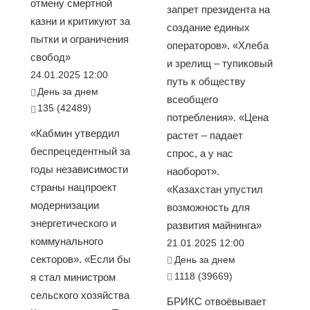
отмену смертной
запрет президента на
казни и критикуют за
создание единых
пытки и ограничения
операторов». «Хлеба
свобод»
и зрелищ – тупиковый
24.01.2025 12:00
путь к обществу
День за днем
всеобщего
135 (42489)
потребления». «Цена
«Кабмин утвердил
растет – падает
беспрецедентный за
спрос, а у нас
годы независимости
наоборот».
страны нацпроект
«Казахстан упустил
модернизации
возможность для
энергетического и
развития майнинга»
коммунального
21.01.2025 12:00
секторов». «Если бы
День за днем
1118 (39669)
я стал министром
сельского хозяйства
БРИКС отвоёвывает