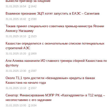
вынесли приговор за хищение
31.01.2025 16:54
1642
Взаимное признание ЭЦП хотят запустить в ЕАЭС – Сагинтаев
31.01.2025 16:42
1590
Токаев принял специального советника премьер-министра Японии
Акихису Нагашиму
31.01.2025 16:10
1523
Казахстан определился с окончательным списком потенциальных
строителей АЭС
31.01.2025 15:20
1800
Али Алиева назначили ИО главного тренера сборной Казахстана по
футболу
31.01.2025 13:30
1597
Около Т1,1 трлн достигли «безнадежные» кредиты в банках
Казахстана на начало года
31.01.2025 13:18
1557
Сенатор: Финансирование МЭПР РК «Казгидромета» в Т12 млрд –
несопоставимо с его задачами
31.01.2025 13:00
1634