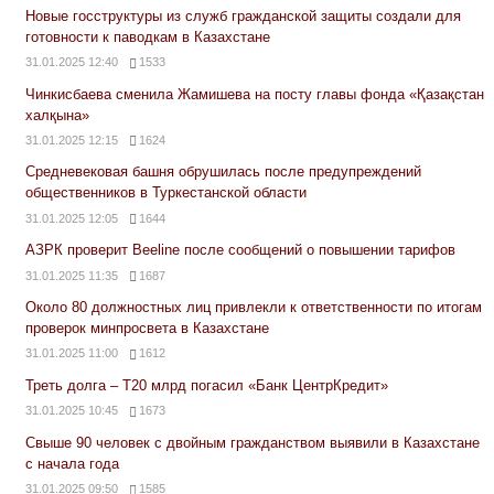
Новые госструктуры из служб гражданской защиты создали для
готовности к паводкам в Казахстане
31.01.2025 12:40
1533
Чинкисбаева сменила Жамишева на посту главы фонда «Қазақстан
халқына»
31.01.2025 12:15
1624
Средневековая башня обрушилась после предупреждений
общественников в Туркестанской области
31.01.2025 12:05
1644
АЗРК проверит Beeline после сообщений о повышении тарифов
31.01.2025 11:35
1687
Около 80 должностных лиц привлекли к ответственности по итогам
проверок минпросвета в Казахстане
31.01.2025 11:00
1612
Треть долга – Т20 млрд погасил «Банк ЦентрКредит»
31.01.2025 10:45
1673
Свыше 90 человек с двойным гражданством выявили в Казахстане
с начала года
31.01.2025 09:50
1585