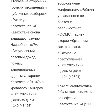
«Токаев не сторонник
вооруженные
громких увольнений и
конфликты». «Рейтинг
публичных разборок».
управленцев не
«Риски для
бьется с
Казахстана». «В
реальностью».
Казахстане снова
«ОСМС: пациент
защищают семью
скорее мёртв, чем
Назарбаевых?».
застрахован».
«Безусловный
«Сатира не
базовый доход:
преступление»
почему
23.01.2025 12:00
заволновались
День за днем
адепты «старого»
1124 (40821)
Казахстана?». «Эхо
«Как «трампономика
кровавого Кантара»
2.0» может повлиять
28.01.2025 12:00
на нефть и
День за днем
Казахстан?». «Цены
140 (43496)