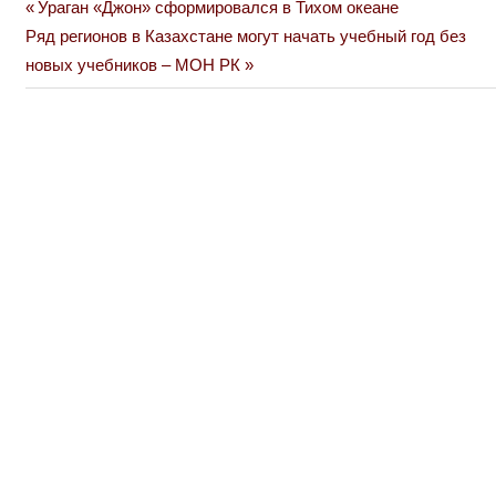
Previous
Ураган «Джон» сформировался в Тихом океане
Навигация
Next
Post:
Ряд регионов в Казахстане могут начать учебный год без
по
Post:
новых учебников – МОН РК
записям