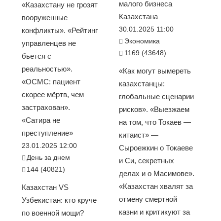
малого бизнеса
«Казахстану не грозят
Казахстана
вооруженные
30.01.2025 11:00
конфликты». «Рейтинг
Экономика
управленцев не
1169 (43648)
бьется с
реальностью».
«Как могут вымереть
«ОСМС: пациент
казахстанцы:
скорее мёртв, чем
глобальные сценарии
застрахован».
рисков». «Выезжаем
«Сатира не
на том, что Токаев —
преступление»
китаист» —
23.01.2025 12:00
Сыроежкин о Токаеве
День за днем
и Си, секретных
144 (40821)
делах и о Масимове».
«Казахстан хвалят за
Казахстан VS
отмену смертной
Узбекистан: кто круче
казни и критикуют за
по военной мощи?