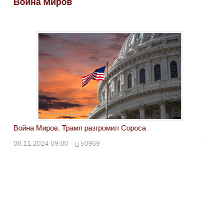
Война Миров
Во
Война Миров. Трамп разгромил Сороса
Вой
08.11.2024 09:00
50969
08.