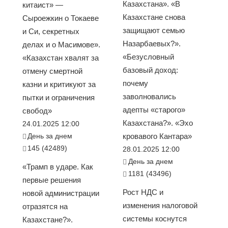
Казахстана». «В
китаист» —
Казахстане снова
Сыроежкин о Токаеве
защищают семью
и Си, секретных
Назарбаевых?».
делах и о Масимове».
«Безусловный
«Казахстан хвалят за
базовый доход:
отмену смертной
почему
казни и критикуют за
заволновались
пытки и ограничения
адепты «старого»
свобод»
Казахстана?». «Эхо
24.01.2025 12:00
День за днем
кровавого Кантара»
145 (42489)
28.01.2025 12:00
День за днем
«Трамп в ударе. Как
1181 (43496)
первые решения
Рост НДС и
новой администрации
изменения налоговой
отразятся на
системы коснутся
Казахстане?».