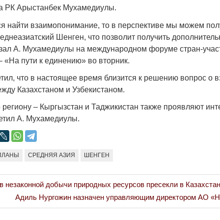
 говорит всей
Лондон может предать Вашингтон
Электрически
та РК Арыстанбек Мухамедиулы.
28.10.2024 13:30
43112
24.10.2024 18:
ся найти взаимопонимание, то в перспективе мы можем пол
9623
еднеазиатский Шенген, что позволит получить дополнитель
азал А. Мухамедиулы на международном форуме cтран-учас
 «На пути к единению» во вторник.
етил, что в настоящее время близится к решению вопрос о 
ежду Казахстаном и Узбекистаном.
 региону – Кыргызстан и Таджикистан также проявляют инт
етил А. Мухамедиулы.
Война Мир
ПЛАНЫ
СРЕДНЯЯ АЗИЯ
ШЕНГЕН
в незаконной добычи природных ресурсов пресекли в Казахста
Next
Адиль Нургожин назначен управляющим директором АО «Н
Post: