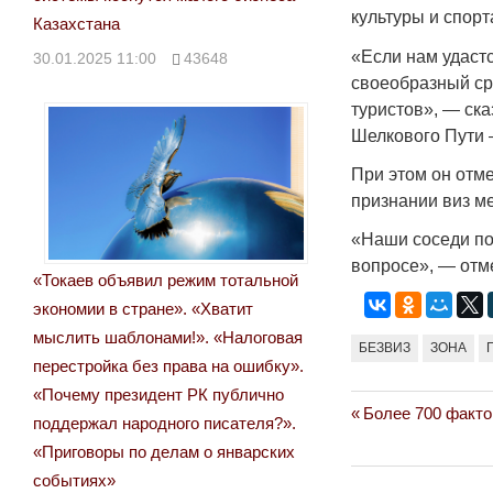
Странная забастовка в Жанаозене.
«Новый Казахстан не
культуры и спор
Казахстана
Дарига не ждёт конфискации.
правды»
«Если нам удаст
30.01.2025 11:00
43648
Авиакомпании сравнили с
29.10.2024 09:00
3
своеобразный ср
мошенниками
туристов», — ск
Шелкового Пути –
30.10.2024 14:00
28888
При этом он отм
признании виз м
«Наши соседи по
вопросе», — отм
«Токаев объявил режим тотальной
экономии в стране». «Хватит
мыслить шаблонами!». «Налоговая
БЕЗВИЗ
ЗОНА
перестройка без права на ошибку».
«Почему президент РК публично
Previous
Более 700 факто
Навигация
поддержал народного писателя?».
Post:
«Приговоры по делам о январских
по
событиях»