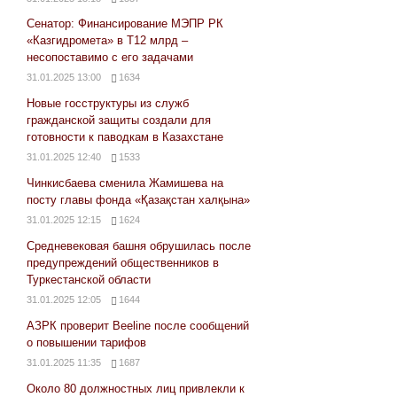
Сенатор: Финансирование МЭПР РК
«Казгидромета» в Т12 млрд –
несопоставимо с его задачами
31.01.2025 13:00
1634
Новые госструктуры из служб
гражданской защиты создали для
готовности к паводкам в Казахстане
31.01.2025 12:40
1533
Чинкисбаева сменила Жамишева на
посту главы фонда «Қазақстан халқына»
31.01.2025 12:15
1624
Средневековая башня обрушилась после
предупреждений общественников в
Туркестанской области
31.01.2025 12:05
1644
АЗРК проверит Beeline после сообщений
о повышении тарифов
31.01.2025 11:35
1687
Около 80 должностных лиц привлекли к