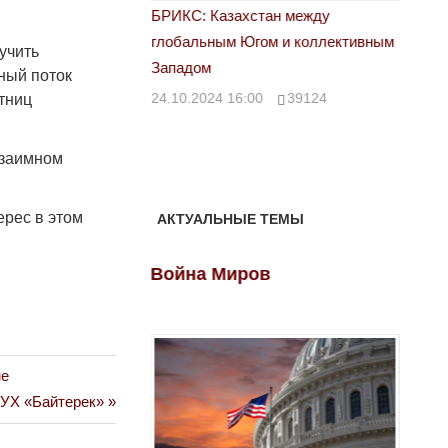
й колхоз
БРИКС: Казахстан между
Санкци
глобальным Югом и коллективным
военны
00
40601
учить
Западом
казнок
ный поток
объяви
24.10.2024 16:00
39124
тниц
23.10.
взаимном
ерес в этом
АКТУАЛЬНЫЕ ТЕМЫ
ов
Война Миров
Войн
не
УХ «Байтерек»