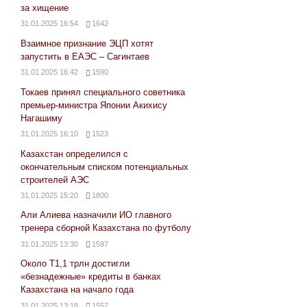
за хищение
31.01.2025 16:54
1642
Взаимное признание ЭЦП хотят
запустить в ЕАЭС – Сагинтаев
31.01.2025 16:42
1590
Токаев принял специального советника
премьер-министра Японии Акихису
Нагашиму
31.01.2025 16:10
1523
Казахстан определился с
окончательным списком потенциальных
строителей АЭС
31.01.2025 15:20
1800
Али Алиева назначили ИО главного
тренера сборной Казахстана по футболу
31.01.2025 13:30
1597
Около Т1,1 трлн достигли
«безнадежные» кредиты в банках
Казахстана на начало года
31.01.2025 13:18
1557