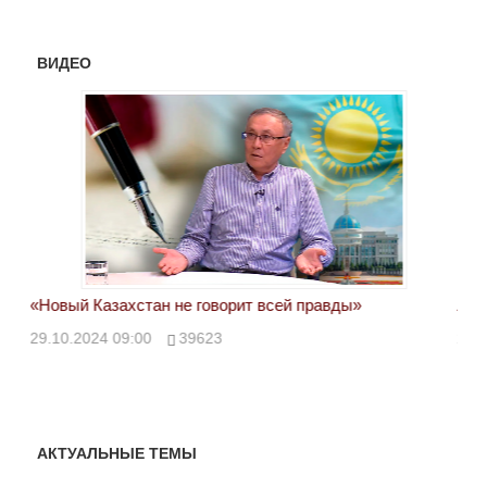
ВИДЕО
«Новый Казахстан не говорит всей правды»
Лон
ми
29.10.2024 09:00
39623
28.
АКТУАЛЬНЫЕ ТЕМЫ