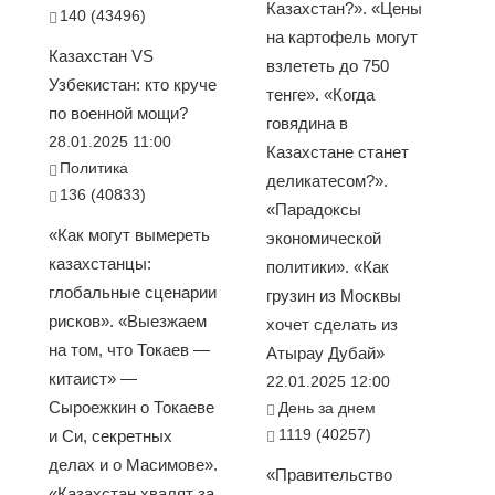
Казахстан?». «Цены
140 (43496)
на картофель могут
Казахстан VS
взлететь до 750
Узбекистан: кто круче
тенге». «Когда
по военной мощи?
говядина в
28.01.2025 11:00
Казахстане станет
Политика
деликатесом?».
136 (40833)
«Парадоксы
«Как могут вымереть
экономической
казахстанцы:
политики». «Как
глобальные сценарии
грузин из Москвы
рисков». «Выезжаем
хочет сделать из
на том, что Токаев —
Атырау Дубай»
китаист» —
22.01.2025 12:00
Сыроежкин о Токаеве
День за днем
1119 (40257)
и Си, секретных
делах и о Масимове».
«Правительство
«Казахстан хвалят за