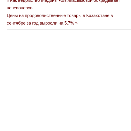
Как ведомство Мадины Абылкасымовой обкрадывает
Навигация
Post:
пенсионеров
по
Next
Цены на продовольственные товары в Казахстане в
Post:
сентябре за год выросли на 5,7%
записям