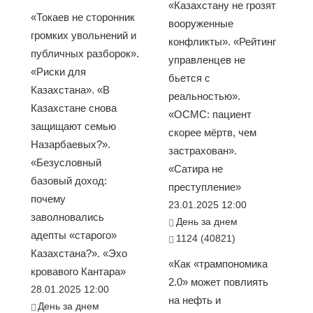
«Казахстану не грозят
«Токаев не сторонник
вооруженные
громких увольнений и
конфликты». «Рейтинг
публичных разборок».
управленцев не
«Риски для
бьется с
Казахстана». «В
реальностью».
Казахстане снова
«ОСМС: пациент
защищают семью
скорее мёртв, чем
Назарбаевых?».
застрахован».
«Безусловный
«Сатира не
базовый доход:
преступление»
почему
23.01.2025 12:00
заволновались
День за днем
адепты «старого»
1124 (40821)
Казахстана?». «Эхо
«Как «трампономика
кровавого Кантара»
2.0» может повлиять
28.01.2025 12:00
на нефть и
День за днем