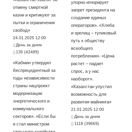
упорно игнорирует
отмену смертной
запрет президента на
казни и критикуют за
создание единых
пытки и ограничения
операторов». «Хлеба
свобод»
и зрелищ – тупиковый
24.01.2025 12:00
путь к обществу
День за днем
всеобщего
135 (42489)
потребления». «Цена
«Кабмин утвердил
растет – падает
беспрецедентный за
спрос, а у нас
годы независимости
наоборот».
страны нацпроект
«Казахстан упустил
модернизации
возможность для
энергетического и
развития майнинга»
коммунального
21.01.2025 12:00
секторов». «Если бы
День за днем
1118 (39669)
я стал министром
сельского хозяйства