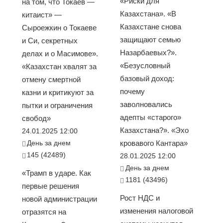
«Риски для
на том, что Токаев —
Казахстана». «В
китаист» —
Казахстане снова
Сыроежкин о Токаеве
защищают семью
и Си, секретных
Назарбаевых?».
делах и о Масимове».
«Безусловный
«Казахстан хвалят за
базовый доход:
отмену смертной
почему
казни и критикуют за
заволновались
пытки и ограничения
адепты «старого»
свобод»
Казахстана?». «Эхо
24.01.2025 12:00
День за днем
кровавого Кантара»
145 (42489)
28.01.2025 12:00
День за днем
«Трамп в ударе. Как
1181 (43496)
первые решения
Рост НДС и
новой администрации
изменения налоговой
отразятся на