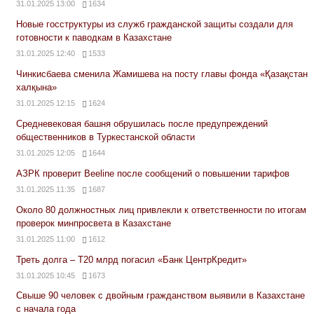
31.01.2025 13:00
1634
Новые госструктуры из служб гражданской защиты создали для
готовности к паводкам в Казахстане
31.01.2025 12:40
1533
Чинкисбаева сменила Жамишева на посту главы фонда «Қазақстан
халқына»
31.01.2025 12:15
1624
Средневековая башня обрушилась после предупреждений
общественников в Туркестанской области
31.01.2025 12:05
1644
АЗРК проверит Beeline после сообщений о повышении тарифов
31.01.2025 11:35
1687
Около 80 должностных лиц привлекли к ответственности по итогам
проверок минпросвета в Казахстане
31.01.2025 11:00
1612
Треть долга – Т20 млрд погасил «Банк ЦентрКредит»
31.01.2025 10:45
1673
Свыше 90 человек с двойным гражданством выявили в Казахстане
с начала года