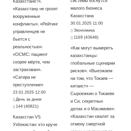
системы коснутся
Казахстане?».
малого бизнеса
«Казахстану не грозят
Казахстана
вооруженные
30.01.2025 11:00
конфликты». «Рейтинг
Экономика
управленцев не
1169 (43648)
бьется с
реальностью».
«Как могут вымереть
«ОСМС: пациент
казахстанцы:
скорее мёртв, чем
глобальные сценарии
застрахован».
рисков». «Выезжаем
«Сатира не
на том, что Токаев —
преступление»
китаист» —
23.01.2025 12:00
Сыроежкин о Токаеве
День за днем
и Си, секретных
144 (40821)
делах и о Масимове».
«Казахстан хвалят за
Казахстан VS
отмену смертной
Узбекистан: кто круче