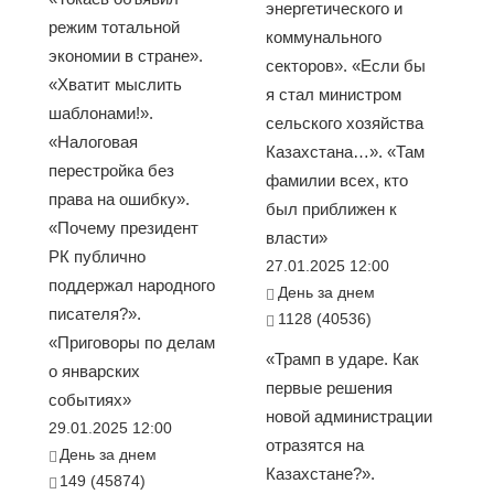
энергетического и
режим тотальной
коммунального
экономии в стране».
секторов». «Если бы
«Хватит мыслить
я стал министром
шаблонами!».
сельского хозяйства
«Налоговая
Казахстана…». «Там
перестройка без
фамилии всех, кто
права на ошибку».
был приближен к
«Почему президент
власти»
РК публично
27.01.2025 12:00
поддержал народного
День за днем
писателя?».
1128 (40536)
«Приговоры по делам
«Трамп в ударе. Как
о январских
первые решения
событиях»
новой администрации
29.01.2025 12:00
отразятся на
День за днем
Казахстане?».
149 (45874)