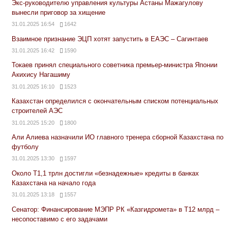
Экс-руководителю управления культуры Астаны Мажагулову
вынесли приговор за хищение
31.01.2025 16:54
1642
Взаимное признание ЭЦП хотят запустить в ЕАЭС – Сагинтаев
31.01.2025 16:42
1590
Токаев принял специального советника премьер-министра Японии
Акихису Нагашиму
31.01.2025 16:10
1523
Казахстан определился с окончательным списком потенциальных
строителей АЭС
31.01.2025 15:20
1800
Али Алиева назначили ИО главного тренера сборной Казахстана по
футболу
31.01.2025 13:30
1597
Около Т1,1 трлн достигли «безнадежные» кредиты в банках
Казахстана на начало года
31.01.2025 13:18
1557
Сенатор: Финансирование МЭПР РК «Казгидромета» в Т12 млрд –
несопоставимо с его задачами