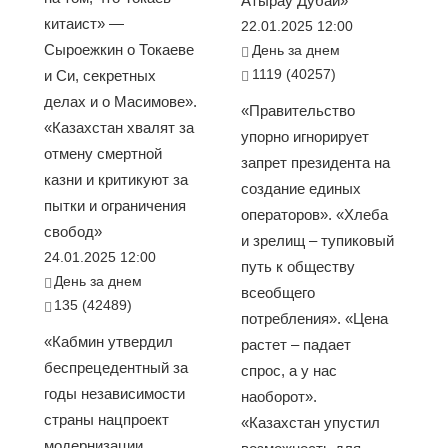
Атырау Дубай»
китаист» —
22.01.2025 12:00
Сыроежкин о Токаеве
День за днем
1119 (40257)
и Си, секретных
делах и о Масимове».
«Правительство
«Казахстан хвалят за
упорно игнорирует
отмену смертной
запрет президента на
казни и критикуют за
создание единых
пытки и ограничения
операторов». «Хлеба
свобод»
и зрелищ – тупиковый
24.01.2025 12:00
путь к обществу
День за днем
всеобщего
135 (42489)
потребления». «Цена
«Кабмин утвердил
растет – падает
беспрецедентный за
спрос, а у нас
годы независимости
наоборот».
страны нацпроект
«Казахстан упустил
модернизации