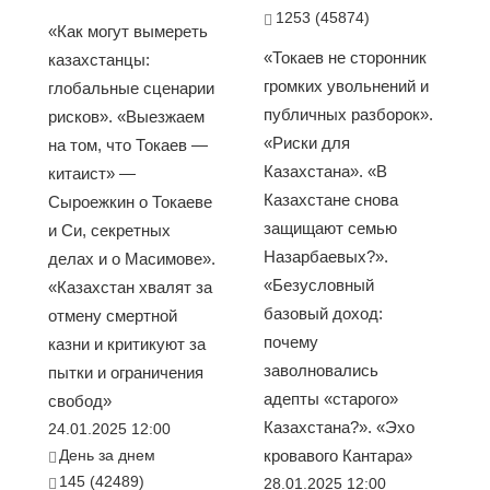
1253 (45874)
«Как могут вымереть
«Токаев не сторонник
казахстанцы:
громких увольнений и
глобальные сценарии
публичных разборок».
рисков». «Выезжаем
«Риски для
на том, что Токаев —
Казахстана». «В
китаист» —
Казахстане снова
Сыроежкин о Токаеве
защищают семью
и Си, секретных
Назарбаевых?».
делах и о Масимове».
«Безусловный
«Казахстан хвалят за
базовый доход:
отмену смертной
почему
казни и критикуют за
заволновались
пытки и ограничения
адепты «старого»
свобод»
Казахстана?». «Эхо
24.01.2025 12:00
День за днем
кровавого Кантара»
145 (42489)
28.01.2025 12:00