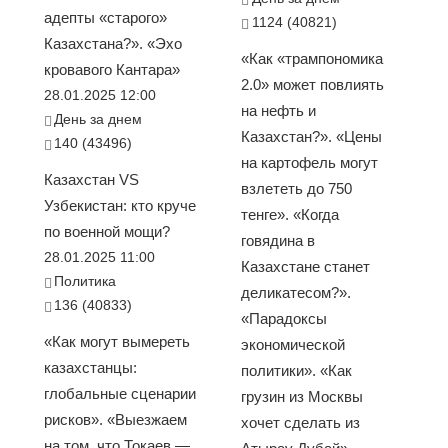
адепты «старого»
1124 (40821)
Казахстана?». «Эхо
«Как «трампономика
кровавого Кантара»
2.0» может повлиять
28.01.2025 12:00
на нефть и
День за днем
Казахстан?». «Цены
140 (43496)
на картофель могут
Казахстан VS
взлететь до 750
Узбекистан: кто круче
тенге». «Когда
по военной мощи?
говядина в
28.01.2025 11:00
Казахстане станет
Политика
деликатесом?».
136 (40833)
«Парадоксы
«Как могут вымереть
экономической
казахстанцы:
политики». «Как
глобальные сценарии
грузин из Москвы
рисков». «Выезжаем
хочет сделать из
на том, что Токаев —