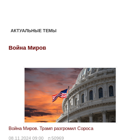
АКТУАЛЬНЫЕ ТЕМЫ
Война Миров
Во
Война Миров. Трамп разгромил Сороса
Вой
08.11.2024 09:00
50969
08.