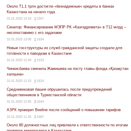
Около Т1,1 трлн достигли «безнадежные» кредиты в банках
Казахстана на начало года
31.01.2025 13:18
1557
Сенатор: Финансирование МЭПР РК «Казгидромета» в Т12 млрд –
несопоставимо с его задачами
31.01.2025 13:00
1634
Новые госструктуры из служб гражданской защиты создали для
готовности к паводкам в Казахстане
31.01.2025 12:40
1533
Чинкисбаева сменила Жамишева на посту главы фонда «Қазақстан
халқына»
31.01.2025 12:15
1624
Средневековая башня обрушилась после предупреждений
общественников в Туркестанской области
31.01.2025 12:05
1644
АЗРК проверит Beeline после сообщений о повышении тарифов
31.01.2025 11:35
1687
Около 80 должностных лиц привлекли к ответственности по итогам
проверок минпросвета в Казахстане