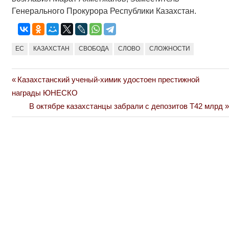
Генерального Прокурора Республики Казахстан.
ЕС
КАЗАХСТАН
СВОБОДА
СЛОВО
СЛОЖНОСТИ
Previous
Казахстанский ученый-химик удостоен престижной
Навигация
Post:
награды ЮНЕСКО
по
Next
В октябре казахстанцы забрали с депозитов Т42 млрд
Post:
записям