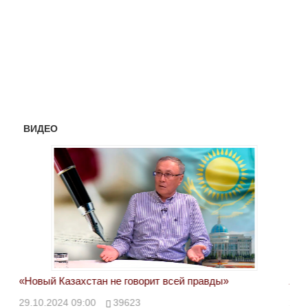
ВИДЕО
«Новый Казахстан не говорит всей правды»
Лон
ми
29.10.2024 09:00
39623
28.