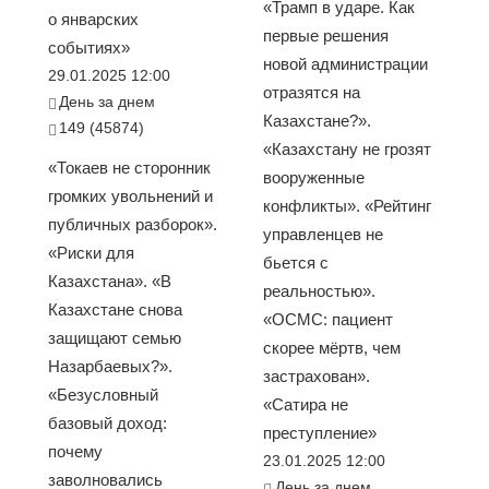
«Трамп в ударе. Как
о январских
первые решения
событиях»
новой администрации
29.01.2025 12:00
отразятся на
День за днем
Казахстане?».
149 (45874)
«Казахстану не грозят
«Токаев не сторонник
вооруженные
громких увольнений и
конфликты». «Рейтинг
публичных разборок».
управленцев не
«Риски для
бьется с
Казахстана». «В
реальностью».
Казахстане снова
«ОСМС: пациент
защищают семью
скорее мёртв, чем
Назарбаевых?».
застрахован».
«Безусловный
«Сатира не
базовый доход:
преступление»
почему
23.01.2025 12:00
заволновались
День за днем