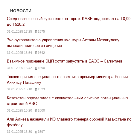
НОВОСТИ
Средневзвешенный курс тенге на торгах KASE подорожал на Т0,99
до Т518,2
31.01.2025 17:25
1575
Экс-руководителю управления культуры Астаны Мажагулову
вынесли приговор за хищение
31.01.2025 16:54
1642
Взаимное признание ЭЦП хотят запустить в ЕАЭС – Сагинтаев
31.01.2025 16:42
1590
Токаев принял специального советника премьер-министра Японии
Акихису Нагашиму
31.01.2025 16:10
1523
Казахстан определился с окончательным списком потенциальных
строителей АЭС
31.01.2025 15:20
1800
Али Алиева назначили ИО главного тренера сборной Казахстана по
футболу
31.01.2025 13:30
1597