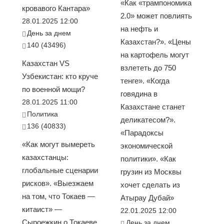
«Как «трампономика
кровавого Кантара»
2.0» может повлиять
28.01.2025 12:00
на нефть и
День за днем
Казахстан?». «Цены
140 (43496)
на картофель могут
Казахстан VS
взлететь до 750
Узбекистан: кто круче
тенге». «Когда
по военной мощи?
говядина в
28.01.2025 11:00
Казахстане станет
Политика
деликатесом?».
136 (40833)
«Парадоксы
«Как могут вымереть
экономической
казахстанцы:
политики». «Как
глобальные сценарии
грузин из Москвы
рисков». «Выезжаем
хочет сделать из
на том, что Токаев —
Атырау Дубай»
китаист» —
22.01.2025 12:00
Сыроежкин о Токаеве
День за днем