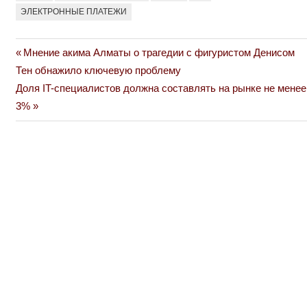
ЭЛЕКТРОННЫЕ ПЛАТЕЖИ
Previous
Мнение акима Алматы о трагедии с фигуристом Денисом
Навигация
Post:
Тен обнажило ключевую проблему
по
Next
Доля IT-специалистов должна составлять на рынке не менее
Post:
3%
записям