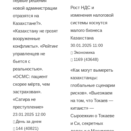
первые решения
Рост НДС и
новой администрации
изменения налоговой
отразятся на
системы коснутся
Казахстане?».
малого бизнеса
«Казахстану не грозят
Казахстана
вооруженные
30.01.2025 11:00
конфликты». «Рейтинг
Экономика
управленцев не
1169 (43648)
бьется с
реальностью».
«Как могут вымереть
«ОСМС: пациент
казахстанцы:
скорее мёртв, чем
глобальные сценарии
застрахован».
рисков». «Выезжаем
«Сатира не
на том, что Токаев —
преступление»
китаист» —
23.01.2025 12:00
Сыроежкин о Токаеве
День за днем
и Си, секретных
144 (40821)
делах и о Масимове».