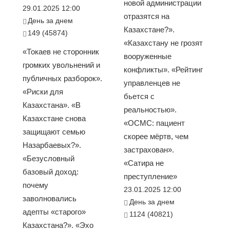
новой администрации
29.01.2025 12:00
отразятся на
День за днем
Казахстане?».
149 (45874)
«Казахстану не грозят
«Токаев не сторонник
вооруженные
громких увольнений и
конфликты». «Рейтинг
публичных разборок».
управленцев не
«Риски для
бьется с
Казахстана». «В
реальностью».
Казахстане снова
«ОСМС: пациент
защищают семью
скорее мёртв, чем
Назарбаевых?».
застрахован».
«Безусловный
«Сатира не
базовый доход:
преступление»
почему
23.01.2025 12:00
заволновались
День за днем
адепты «старого»
1124 (40821)
Казахстана?». «Эхо