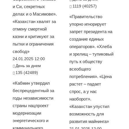
1119 (40257)
и Си, секретных
делах и о Масимове».
«Правительство
«Казахстан хвалят за
упорно игнорирует
отмену смертной
запрет президента на
казни и критикуют за
создание единых
пытки и ограничения
операторов». «Хлеба
свобод»
и зрелищ – тупиковый
24.01.2025 12:00
путь к обществу
День за днем
всеобщего
135 (42489)
потребления». «Цена
«Кабмин утвердил
растет – падает
беспрецедентный за
спрос, а у нас
годы независимости
наоборот».
страны нацпроект
«Казахстан упустил
модернизации
возможность для
энергетического и
развития майнинга»
коммунального
21.01.2025 12:00