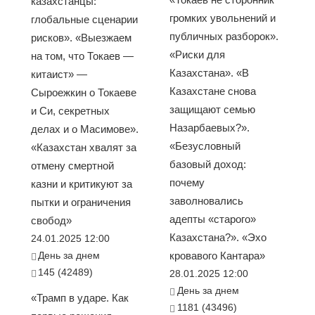
казахстанцы:
громких увольнений и
глобальные сценарии
публичных разборок».
рисков». «Выезжаем
«Риски для
на том, что Токаев —
Казахстана». «В
китаист» —
Казахстане снова
Сыроежкин о Токаеве
защищают семью
и Си, секретных
Назарбаевых?».
делах и о Масимове».
«Безусловный
«Казахстан хвалят за
базовый доход:
отмену смертной
почему
казни и критикуют за
заволновались
пытки и ограничения
адепты «старого»
свобод»
Казахстана?». «Эхо
24.01.2025 12:00
День за днем
кровавого Кантара»
145 (42489)
28.01.2025 12:00
День за днем
«Трамп в ударе. Как
1181 (43496)