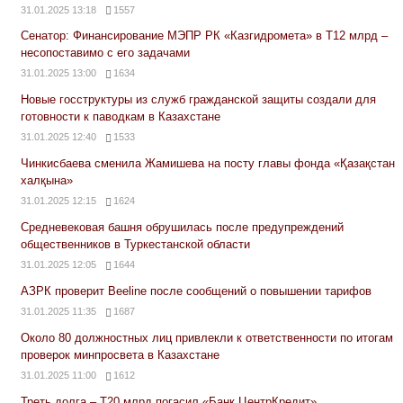
31.01.2025 13:18
1557
Сенатор: Финансирование МЭПР РК «Казгидромета» в Т12 млрд –
несопоставимо с его задачами
31.01.2025 13:00
1634
Новые госструктуры из служб гражданской защиты создали для
готовности к паводкам в Казахстане
31.01.2025 12:40
1533
Чинкисбаева сменила Жамишева на посту главы фонда «Қазақстан
халқына»
31.01.2025 12:15
1624
Средневековая башня обрушилась после предупреждений
общественников в Туркестанской области
31.01.2025 12:05
1644
АЗРК проверит Beeline после сообщений о повышении тарифов
31.01.2025 11:35
1687
Около 80 должностных лиц привлекли к ответственности по итогам
проверок минпросвета в Казахстане
31.01.2025 11:00
1612
Треть долга – Т20 млрд погасил «Банк ЦентрКредит»