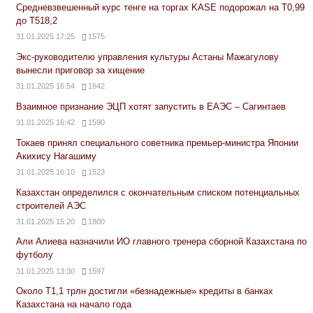
Средневзвешенный курс тенге на торгах KASE подорожал на Т0,99
до Т518,2
31.01.2025 17:25
1575
Экс-руководителю управления культуры Астаны Мажагулову
вынесли приговор за хищение
31.01.2025 16:54
1642
Взаимное признание ЭЦП хотят запустить в ЕАЭС – Сагинтаев
31.01.2025 16:42
1590
Токаев принял специального советника премьер-министра Японии
Акихису Нагашиму
31.01.2025 16:10
1523
Казахстан определился с окончательным списком потенциальных
строителей АЭС
31.01.2025 15:20
1800
Али Алиева назначили ИО главного тренера сборной Казахстана по
футболу
31.01.2025 13:30
1597
Около Т1,1 трлн достигли «безнадежные» кредиты в банках
Казахстана на начало года