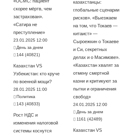
«ОСМС: пациент
казахстанцы:
скорее мёртв, чем
глобальные сценарии
застрахован».
рисков». «Выезжаем
«Сатира не
на том, что Токаев —
преступление»
китаист» —
23.01.2025 12:00
Сыроежкин о Токаеве
День за днем
и Си, секретных
144 (40821)
делах и о Масимове».
«Казахстан хвалят за
Казахстан VS
отмену смертной
Узбекистан: кто круче
казни и критикуют за
по военной мощи?
пытки и ограничения
28.01.2025 11:00
Политика
свобод»
143 (40833)
24.01.2025 12:00
День за днем
Рост НДС и
1161 (42489)
изменения налоговой
Казахстан VS
системы коснутся