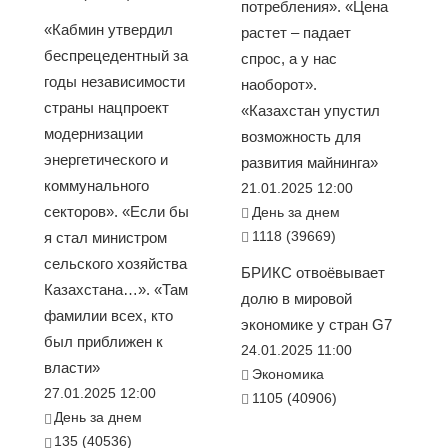
потребления». «Цена
«Кабмин утвердил
растет – падает
беспрецедентный за
спрос, а у нас
годы независимости
наоборот».
страны нацпроект
«Казахстан упустил
модернизации
возможность для
энергетического и
развития майнинга»
коммунального
21.01.2025 12:00
секторов». «Если бы
День за днем
1118 (39669)
я стал министром
сельского хозяйства
БРИКС отвоёвывает
Казахстана…». «Там
долю в мировой
фамилии всех, кто
экономике у стран G7
был приближен к
24.01.2025 11:00
власти»
Экономика
27.01.2025 12:00
1105 (40906)
День за днем
135 (40536)