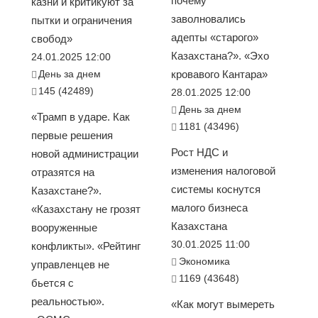
почему
казни и критикуют за
заволновались
пытки и ограничения
адепты «старого»
свобод»
Казахстана?». «Эхо
24.01.2025 12:00
День за днем
кровавого Кантара»
145 (42489)
28.01.2025 12:00
День за днем
«Трамп в ударе. Как
1181 (43496)
первые решения
Рост НДС и
новой администрации
изменения налоговой
отразятся на
системы коснутся
Казахстане?».
малого бизнеса
«Казахстану не грозят
Казахстана
вооруженные
30.01.2025 11:00
конфликты». «Рейтинг
Экономика
управленцев не
1169 (43648)
бьется с
реальностью».
«Как могут вымереть