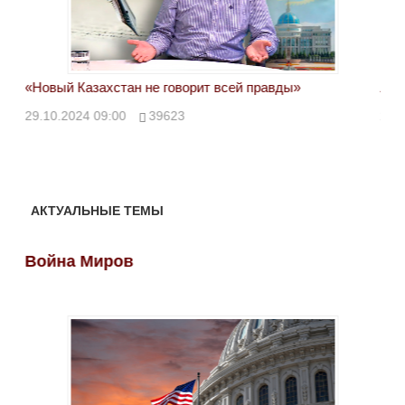
«Новый Казахстан не говорит всей правды»
Лон
ми
29.10.2024 09:00
39623
28.
АКТУАЛЬНЫЕ ТЕМЫ
Война Миров
Во