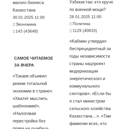
Узбекистан: кто круче
малого бизнеса
по военной мощи?
Казахстана
28.01.2025 11:00
30.01.2025 11:00
Политика
Экономика
1129 (40833)
143 (43648)
«Кабмин утвердил
беспрецедентный за
годы независимости
САМОЕ ЧИТАЕМОЕ
страны нацпроект
ЗА ВЧЕРА
модернизации
«Токаев объявил
энергетического и
режим тотальной
коммунального
экономии в стране».
секторов». «Если бы
«Хватит мыслить
я стал министром
шаблонами!».
сельского хозяйства
«Налоговая
Казахстана…». «Там
перестройка без
фамилии всех, кто
права на ошибку».