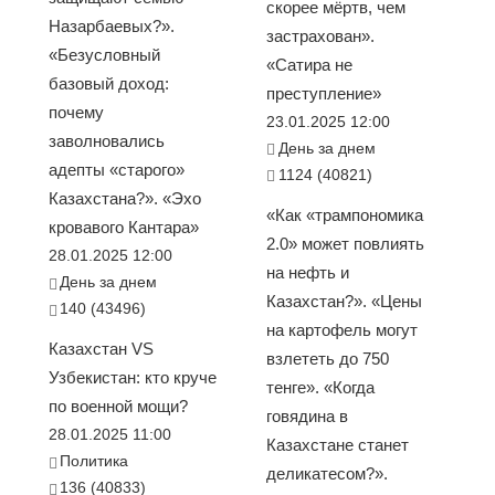
скорее мёртв, чем
Назарбаевых?».
застрахован».
«Безусловный
«Сатира не
базовый доход:
преступление»
почему
23.01.2025 12:00
заволновались
День за днем
адепты «старого»
1124 (40821)
Казахстана?». «Эхо
«Как «трампономика
кровавого Кантара»
2.0» может повлиять
28.01.2025 12:00
на нефть и
День за днем
Казахстан?». «Цены
140 (43496)
на картофель могут
Казахстан VS
взлететь до 750
Узбекистан: кто круче
тенге». «Когда
по военной мощи?
говядина в
28.01.2025 11:00
Казахстане станет
Политика
деликатесом?».
136 (40833)