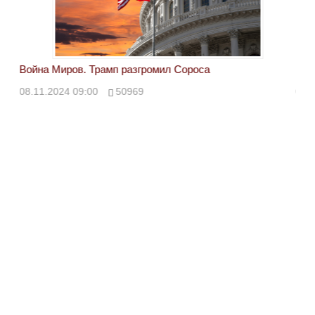
Война Миров. Трамп разгромил Сороса
Вой
08.11.2024 09:00
50969
08.