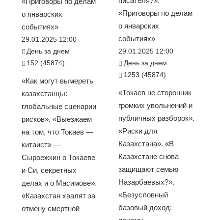
писателя?».
«Приговоры по делам
«Приговоры по делам
о январских
о январских
событиях»
событиях»
29.01.2025 12:00
День за днем
29.01.2025 12:00
152 (45874)
День за днем
1253 (45874)
«Как могут вымереть
«Токаев не сторонник
казахстанцы:
громких увольнений и
глобальные сценарии
публичных разборок».
рисков». «Выезжаем
«Риски для
на том, что Токаев —
Казахстана». «В
китаист» —
Казахстане снова
Сыроежкин о Токаеве
защищают семью
и Си, секретных
Назарбаевых?».
делах и о Масимове».
«Безусловный
«Казахстан хвалят за
базовый доход:
отмену смертной