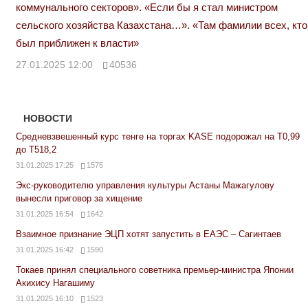
коммунального секторов». «Если бы я стал министром
сельского хозяйства Казахстана…». «Там фамилии всех, кто
был приближен к власти»
27.01.2025 12:00
40536
НОВОСТИ
Средневзвешенный курс тенге на торгах KASE подорожал на Т0,99
до Т518,2
31.01.2025 17:25
1575
Экс-руководителю управления культуры Астаны Мажагулову
вынесли приговор за хищение
31.01.2025 16:54
1642
Взаимное признание ЭЦП хотят запустить в ЕАЭС – Сагинтаев
31.01.2025 16:42
1590
Токаев принял специального советника премьер-министра Японии
Акихису Нагашиму
31.01.2025 16:10
1523