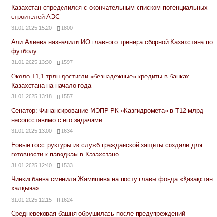
Казахстан определился с окончательным списком потенциальных
строителей АЭС
31.01.2025 15:20
1800
Али Алиева назначили ИО главного тренера сборной Казахстана по
футболу
31.01.2025 13:30
1597
Около Т1,1 трлн достигли «безнадежные» кредиты в банках
Казахстана на начало года
31.01.2025 13:18
1557
Сенатор: Финансирование МЭПР РК «Казгидромета» в Т12 млрд –
несопоставимо с его задачами
31.01.2025 13:00
1634
Новые госструктуры из служб гражданской защиты создали для
готовности к паводкам в Казахстане
31.01.2025 12:40
1533
Чинкисбаева сменила Жамишева на посту главы фонда «Қазақстан
халқына»
31.01.2025 12:15
1624
Средневековая башня обрушилась после предупреждений