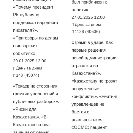
был приближен к
«Почему президент
власти»
РК публично
27.01.2025 12:00
поддержал народного
День за днем
писателя?».
1128 (40536)
«Приговоры по делам
«Трамп в ударе. Как
о январских
первые решения
событиях»
новой администрации
29.01.2025 12:00
отразятся на
День за днем
Казахстане?».
149 (45874)
«Казахстану не грозят
«Токаев не сторонник
вооруженные
громких увольнений и
конфликты». «Рейтинг
публичных разборок».
управленцев не
«Риски для
бьется с
Казахстана». «В
реальностью».
Казахстане снова
«ОСМС: пациент
защищают семью