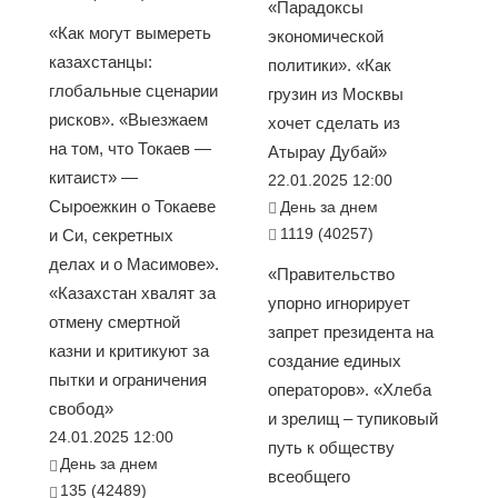
«Парадоксы
«Как могут вымереть
экономической
казахстанцы:
политики». «Как
глобальные сценарии
грузин из Москвы
рисков». «Выезжаем
хочет сделать из
на том, что Токаев —
Атырау Дубай»
китаист» —
22.01.2025 12:00
Сыроежкин о Токаеве
День за днем
1119 (40257)
и Си, секретных
делах и о Масимове».
«Правительство
«Казахстан хвалят за
упорно игнорирует
отмену смертной
запрет президента на
казни и критикуют за
создание единых
пытки и ограничения
операторов». «Хлеба
свобод»
и зрелищ – тупиковый
24.01.2025 12:00
путь к обществу
День за днем
всеобщего
135 (42489)