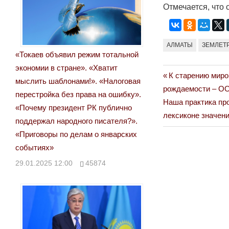
Отмечается, что 
АЛМАТЫ
ЗЕМЛЕТ
«Токаев объявил режим тотальной
экономии в стране». «Хватит
Previous
К старению миро
Навигация
мыслить шаблонами!». «Налоговая
Post:
рождаемости – О
перестройка без права на ошибку».
по
Next
Наша практика пр
«Почему президент РК публично
Post:
лексиконе значен
записям
поддержал народного писателя?».
«Приговоры по делам о январских
событиях»
29.01.2025 12:00
45874