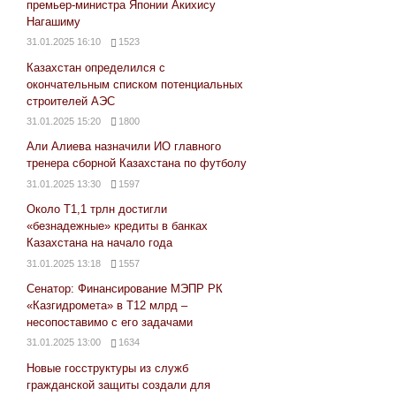
премьер-министра Японии Акихису
Нагашиму
31.01.2025 16:10
1523
Казахстан определился с
окончательным списком потенциальных
строителей АЭС
31.01.2025 15:20
1800
Али Алиева назначили ИО главного
тренера сборной Казахстана по футболу
31.01.2025 13:30
1597
Около Т1,1 трлн достигли
«безнадежные» кредиты в банках
Казахстана на начало года
31.01.2025 13:18
1557
Сенатор: Финансирование МЭПР РК
«Казгидромета» в Т12 млрд –
несопоставимо с его задачами
31.01.2025 13:00
1634
Новые госструктуры из служб
гражданской защиты создали для