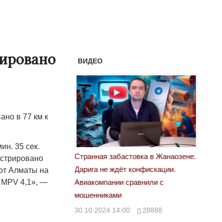
рировано
ВИДЕО
но в 77 км к
н. 35 сек.
бастовка в Жанаозене.
«Новый Казахстан не говорит всей
Лондо
гистрировано
дёт конфискации.
правды»
 от Алматы на
28.10
 MPV 4,1», —
и сравнили с
29.10.2024 09:00
39623
и
4:00
28888