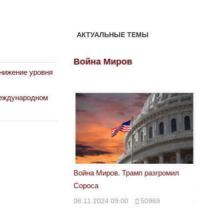
АКТУАЛЬНЫЕ ТЕМЫ
ов
Война Миров
Войн
снижение уровня
международном
 Трамп разгромил
Война Миров. Трамп разгромил
Война 
Сороса
Сорос
00
50969
08.11.2024 09:00
50969
08.11.