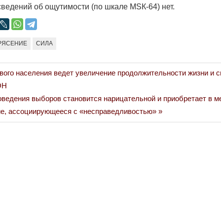
сведений об ощутимости (по шкале МSК-64) нет.
РЯСЕНИЕ
СИЛА
Война Мир
вого населения ведет увеличение продолжительности жизни и 
ОН
оведения выборов становится нарицательной и приобретает в 
ие, ассоциирующееся с «несправедливостью»
Война Миров.
Сороса
08.11.2024 09: