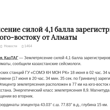
сение силой 4,1 балла зарегист
 юго-востоку от Алматы
Новости
1464
я. КазТАГ
— Землетрясение силой 4,1 балла зарегистрирова
Алматы, сообщили казахстанские сейсмологи.
ских станций ГУ «СОМЭ КН МОН РК» 18 июня в 02 час. 34 ми
Народ выбрал свет
Странная за
мени (17 июня в 20 час. 34 мин. 35 сек. по Гринвичу) заре
Дарига не ж
Эпицентр землетрясения расположен в 77 км на юго-восток
17.10.2024 17:00
29972
стана. Энергетический класс землетрясения 8,9. Магнитуда
Авиакомпани
щении во вторник.
мошенникам
30.10.2024 1
оординаты эпицентра 43.03° с.ш. 77.83° в.д., глубина 15 км.