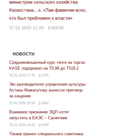
министром сельского хозяйства
Казахстана…». «Там фамилии всех,
кто был приближен к власти»
27.01.2025 12:00
40536
НОВОСТИ
Средневзвешенный курс тенге на торгах
KASE подорожал на Т0,99 до Т518,2
31.01.2025 17:25
1575
Экс-руководителю управления культуры
Астаны Мажагулову вынесли приговор
за хищение
31.01.2025 16:54
1642
Взаимное признание ЭЦП хотят
запустить в ЕАЭС – Сагинтаев
31.01.2025 16:42
1590
Токаев принял специального советника