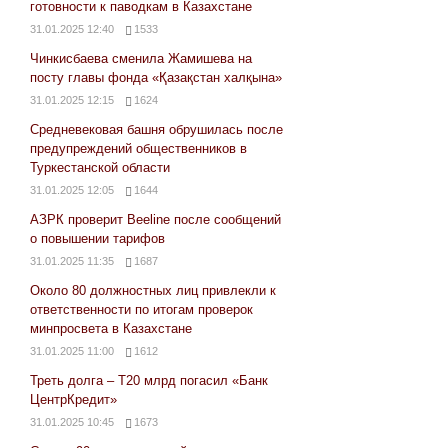
готовности к паводкам в Казахстане
31.01.2025 12:40
1533
Чинкисбаева сменила Жамишева на
посту главы фонда «Қазақстан халқына»
31.01.2025 12:15
1624
Средневековая башня обрушилась после
предупреждений общественников в
Туркестанской области
31.01.2025 12:05
1644
АЗРК проверит Beeline после сообщений
о повышении тарифов
31.01.2025 11:35
1687
Около 80 должностных лиц привлекли к
ответственности по итогам проверок
минпросвета в Казахстане
31.01.2025 11:00
1612
Треть долга – Т20 млрд погасил «Банк
ЦентрКредит»
31.01.2025 10:45
1673