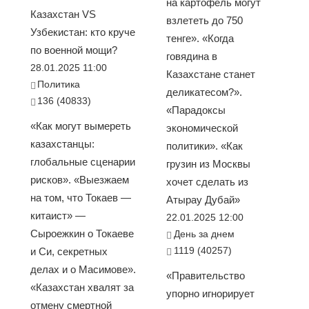
на картофель могут
Казахстан VS
взлететь до 750
Узбекистан: кто круче
тенге». «Когда
по военной мощи?
говядина в
28.01.2025 11:00
Казахстане станет
Политика
деликатесом?».
136 (40833)
«Парадоксы
«Как могут вымереть
экономической
казахстанцы:
политики». «Как
глобальные сценарии
грузин из Москвы
рисков». «Выезжаем
хочет сделать из
на том, что Токаев —
Атырау Дубай»
китаист» —
22.01.2025 12:00
Сыроежкин о Токаеве
День за днем
1119 (40257)
и Си, секретных
делах и о Масимове».
«Правительство
«Казахстан хвалят за
упорно игнорирует
отмену смертной