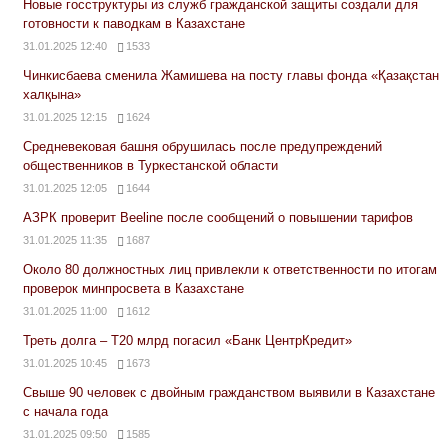
Новые госструктуры из служб гражданской защиты создали для
готовности к паводкам в Казахстане
31.01.2025 12:40
1533
Чинкисбаева сменила Жамишева на посту главы фонда «Қазақстан
халқына»
31.01.2025 12:15
1624
Средневековая башня обрушилась после предупреждений
общественников в Туркестанской области
31.01.2025 12:05
1644
АЗРК проверит Beeline после сообщений о повышении тарифов
31.01.2025 11:35
1687
Около 80 должностных лиц привлекли к ответственности по итогам
проверок минпросвета в Казахстане
31.01.2025 11:00
1612
Треть долга – Т20 млрд погасил «Банк ЦентрКредит»
31.01.2025 10:45
1673
Свыше 90 человек с двойным гражданством выявили в Казахстане
с начала года
31.01.2025 09:50
1585