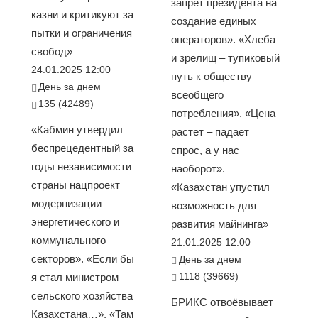
запрет президента на
казни и критикуют за
создание единых
пытки и ограничения
операторов». «Хлеба
свобод»
и зрелищ – тупиковый
24.01.2025 12:00
путь к обществу
День за днем
всеобщего
135 (42489)
потребления». «Цена
«Кабмин утвердил
растет – падает
беспрецедентный за
спрос, а у нас
годы независимости
наоборот».
страны нацпроект
«Казахстан упустил
модернизации
возможность для
энергетического и
развития майнинга»
коммунального
21.01.2025 12:00
секторов». «Если бы
День за днем
1118 (39669)
я стал министром
сельского хозяйства
БРИКС отвоёвывает
Казахстана…». «Там