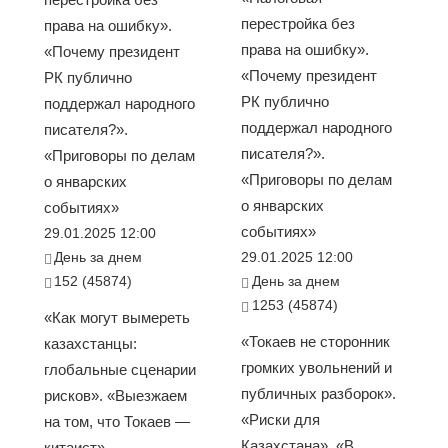
перестройка без
права на ошибку».
права на ошибку».
«Почему президент
«Почему президент
РК публично
РК публично
поддержал народного
поддержал народного
писателя?».
писателя?».
«Приговоры по делам
«Приговоры по делам
о январских
о январских
событиях»
событиях»
29.01.2025 12:00
День за днем
29.01.2025 12:00
152 (45874)
День за днем
1253 (45874)
«Как могут вымереть
«Токаев не сторонник
казахстанцы:
громких увольнений и
глобальные сценарии
публичных разборок».
рисков». «Выезжаем
«Риски для
на том, что Токаев —
Казахстана». «В
китаист» —