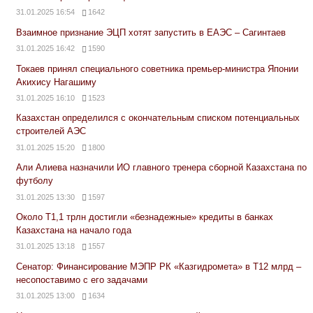
31.01.2025 16:54
1642
Взаимное признание ЭЦП хотят запустить в ЕАЭС – Сагинтаев
31.01.2025 16:42
1590
Токаев принял специального советника премьер-министра Японии
Акихису Нагашиму
31.01.2025 16:10
1523
Казахстан определился с окончательным списком потенциальных
строителей АЭС
31.01.2025 15:20
1800
Али Алиева назначили ИО главного тренера сборной Казахстана по
футболу
31.01.2025 13:30
1597
Около Т1,1 трлн достигли «безнадежные» кредиты в банках
Казахстана на начало года
31.01.2025 13:18
1557
Сенатор: Финансирование МЭПР РК «Казгидромета» в Т12 млрд –
несопоставимо с его задачами
31.01.2025 13:00
1634