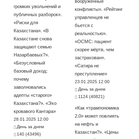
вооруженные
громких увольнений и
конфликты». «Рейтинг
публичных разборок».
управленцев не
«Риски для
бьется с
Казахстана». «В
реальностью».
Казахстане снова
«ОСМС: пациент
защищают семью
скорее мёртв, чем
Назарбаевых?».
застрахован».
«Безусловный
«Сатира не
базовый доход:
преступление»
почему
23.01.2025 12:00
заволновались
День за днем
адепты «старого»
1124 (40821)
Казахстана?». «Эхо
«Как «трампономика
кровавого Кантара»
2.0» может повлиять
28.01.2025 12:00
на нефть и
День за днем
Казахстан?». «Цены
140 (43496)