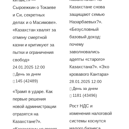
Казахстане снова
Сыроежкин о Токаеве
защищают семью
и Си, секретных
Назарбаевых?».
делах и о Масимове».
«Безусловный
«Казахстан хвалят за
базовый доход:
отмену смертной
почему
казни и критикуют за
заволновались
пытки и ограничения
адепты «старого»
свобод»
Казахстана?». «Эхо
24.01.2025 12:00
День за днем
кровавого Кантара»
145 (42489)
28.01.2025 12:00
День за днем
«Трамп в ударе. Как
1181 (43496)
первые решения
Рост НДС и
новой администрации
изменения налоговой
отразятся на
системы коснутся
Казахстане?».
малого бизнеса
«Казахстану не грозят