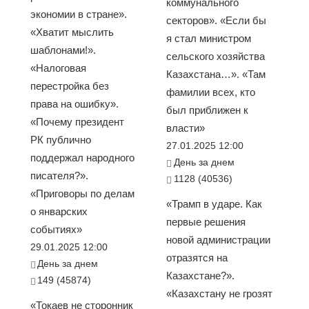
коммунального
экономии в стране».
секторов». «Если бы
«Хватит мыслить
я стал министром
шаблонами!».
сельского хозяйства
«Налоговая
Казахстана…». «Там
перестройка без
фамилии всех, кто
права на ошибку».
был приближен к
«Почему президент
власти»
РК публично
27.01.2025 12:00
поддержал народного
День за днем
писателя?».
1128 (40536)
«Приговоры по делам
«Трамп в ударе. Как
о январских
первые решения
событиях»
новой администрации
29.01.2025 12:00
отразятся на
День за днем
Казахстане?».
149 (45874)
«Казахстану не грозят
«Токаев не сторонник