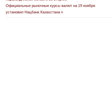
по
Next
Официальные рыночные курсы валют на 19 ноября
Post:
установил Нацбанк Казахстана
записям