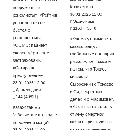
Казахстана
вооруженные
30.01.2025 11:00
конфликты». «Рейтинг
Экономика
управленцев не
1169 (43648)
бьется с
реальностью».
«Как могут вымереть
«ОСМС: пациент
казахстанцы:
скорее мёртв, чем
глобальные сценарии
застрахован».
рисков». «Выезжаем
«Сатира не
на том, что Токаев —
преступление»
китаист» —
23.01.2025 12:00
Сыроежкин о Токаеве
День за днем
и Си, секретных
144 (40821)
делах и о Масимове».
«Казахстан хвалят за
Казахстан VS
отмену смертной
Узбекистан: кто круче
казни и критикуют за
по военной мощи?
пытки и ограничения
28.01.2025 11:00