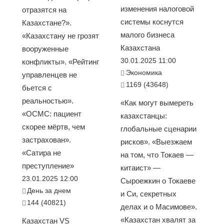
изменения налоговой
отразятся на
системы коснутся
Казахстане?».
малого бизнеса
«Казахстану не грозят
Казахстана
вооруженные
30.01.2025 11:00
конфликты». «Рейтинг
Экономика
управленцев не
1169 (43648)
бьется с
реальностью».
«Как могут вымереть
«ОСМС: пациент
казахстанцы:
скорее мёртв, чем
глобальные сценарии
застрахован».
рисков». «Выезжаем
«Сатира не
на том, что Токаев —
преступление»
китаист» —
23.01.2025 12:00
Сыроежкин о Токаеве
День за днем
и Си, секретных
144 (40821)
делах и о Масимове».
«Казахстан хвалят за
Казахстан VS