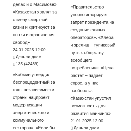
делах и о Масимове».
«Правительство
«Казахстан хвалят за
упорно игнорирует
отмену смертной
запрет президента на
казни и критикуют за
создание единых
пытки и ограничения
операторов». «Хлеба
свобод»
и зрелищ – тупиковый
24.01.2025 12:00
путь к обществу
День за днем
всеобщего
135 (42489)
потребления». «Цена
«Кабмин утвердил
растет – падает
беспрецедентный за
спрос, а у нас
годы независимости
наоборот».
страны нацпроект
«Казахстан упустил
модернизации
возможность для
энергетического и
развития майнинга»
коммунального
21.01.2025 12:00
секторов». «Если бы
День за днем