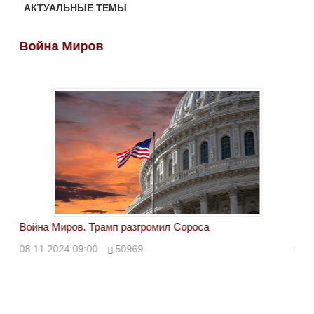
АКТУАЛЬНЫЕ ТЕМЫ
Война Миров
Во
Война Миров. Трамп разгромил Сороса
Вой
08.11.2024 09:00
50969
08.