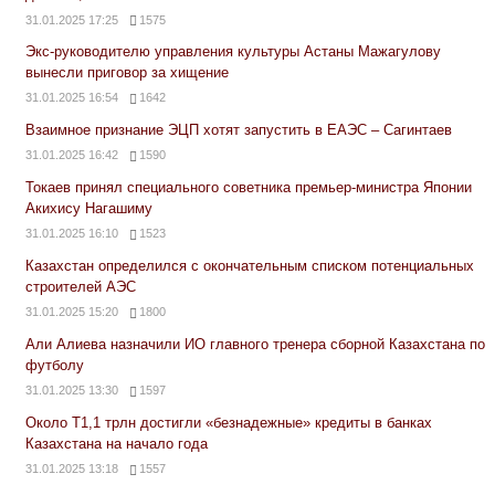
31.01.2025 17:25
1575
Экс-руководителю управления культуры Астаны Мажагулову
вынесли приговор за хищение
31.01.2025 16:54
1642
Взаимное признание ЭЦП хотят запустить в ЕАЭС – Сагинтаев
31.01.2025 16:42
1590
Токаев принял специального советника премьер-министра Японии
Акихису Нагашиму
31.01.2025 16:10
1523
Казахстан определился с окончательным списком потенциальных
строителей АЭС
31.01.2025 15:20
1800
Али Алиева назначили ИО главного тренера сборной Казахстана по
футболу
31.01.2025 13:30
1597
Около Т1,1 трлн достигли «безнадежные» кредиты в банках
Казахстана на начало года
31.01.2025 13:18
1557