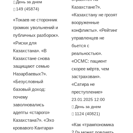
День за днем
Казахстане?».
149 (45874)
«Казахстану не грозят
«Токаев не сторонник
вооруженные
громких увольнений и
конфликты». «Рейтинг
публичных разборок».
управленцев не
«Риски для
бьется с
Казахстана». «В
реальностью».
Казахстане снова
«ОСМС: пациент
защищают семью
скорее мёртв, чем
Назарбаевых?».
застрахован».
«Безусловный
«Сатира не
базовый доход:
преступление»
почему
23.01.2025 12:00
заволновались
День за днем
адепты «старого»
1124 (40821)
Казахстана?». «Эхо
«Как «трампономика
кровавого Кантара»
2.0» может повлиять