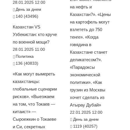
28.01.2025 12:00
на нефть и
День за днем
Казахстан?». «Цены
140 (43496)
на картофель могут
Казахстан VS
взлететь до 750
Узбекистан: кто круче
тенге». «Когда
по военной мощи?
говядина в
28.01.2025 11:00
Казахстане станет
Политика
деликатесом?».
136 (40833)
«Парадоксы
«Как могут вымереть
экономической
казахстанцы:
политики». «Как
глобальные сценарии
грузин из Москвы
рисков». «Выезжаем
хочет сделать из
на том, что Токаев —
Атырау Дубай»
китаист» —
22.01.2025 12:00
Сыроежкин о Токаеве
День за днем
1119 (40257)
и Си, секретных