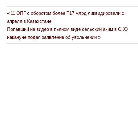
Previous
11 ОПГ с оборотом более Т17 млрд ликвидировали с
Навигация
Post:
апреля в Казахстане
по
Next
Попавший на видео в пьяном виде сельский аким в СКО
Post:
накануне подал заявление об увольнении
записям