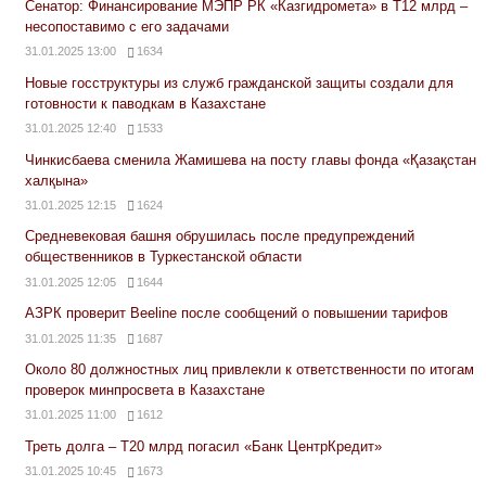
Сенатор: Финансирование МЭПР РК «Казгидромета» в Т12 млрд –
несопоставимо с его задачами
31.01.2025 13:00
1634
Новые госструктуры из служб гражданской защиты создали для
готовности к паводкам в Казахстане
31.01.2025 12:40
1533
Чинкисбаева сменила Жамишева на посту главы фонда «Қазақстан
халқына»
31.01.2025 12:15
1624
Средневековая башня обрушилась после предупреждений
общественников в Туркестанской области
31.01.2025 12:05
1644
АЗРК проверит Beeline после сообщений о повышении тарифов
31.01.2025 11:35
1687
Около 80 должностных лиц привлекли к ответственности по итогам
проверок минпросвета в Казахстане
31.01.2025 11:00
1612
Треть долга – Т20 млрд погасил «Банк ЦентрКредит»
31.01.2025 10:45
1673