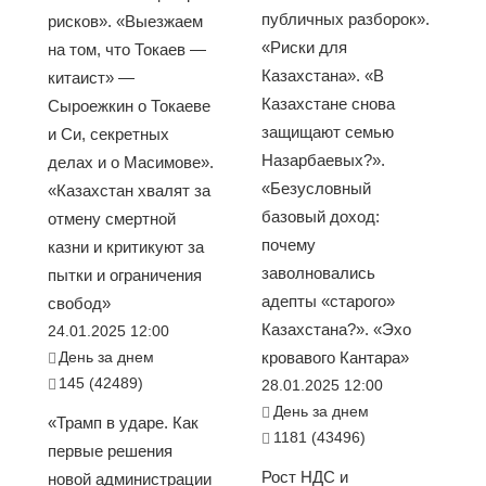
публичных разборок».
рисков». «Выезжаем
«Риски для
на том, что Токаев —
Казахстана». «В
китаист» —
Казахстане снова
Сыроежкин о Токаеве
защищают семью
и Си, секретных
Назарбаевых?».
делах и о Масимове».
«Безусловный
«Казахстан хвалят за
базовый доход:
отмену смертной
почему
казни и критикуют за
заволновались
пытки и ограничения
адепты «старого»
свобод»
Казахстана?». «Эхо
24.01.2025 12:00
День за днем
кровавого Кантара»
145 (42489)
28.01.2025 12:00
День за днем
«Трамп в ударе. Как
1181 (43496)
первые решения
Рост НДС и
новой администрации