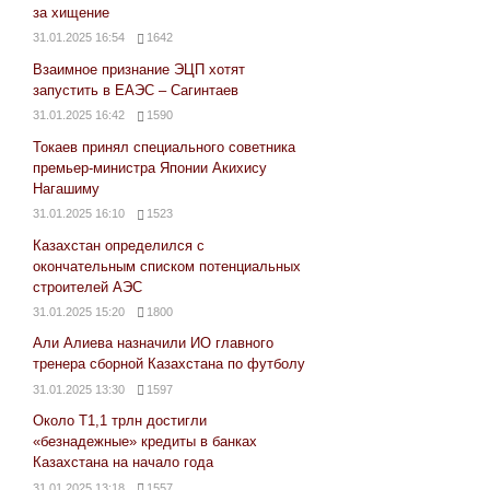
за хищение
31.01.2025 16:54
1642
Взаимное признание ЭЦП хотят
запустить в ЕАЭС – Сагинтаев
31.01.2025 16:42
1590
Токаев принял специального советника
премьер-министра Японии Акихису
Нагашиму
31.01.2025 16:10
1523
Казахстан определился с
окончательным списком потенциальных
строителей АЭС
31.01.2025 15:20
1800
Али Алиева назначили ИО главного
тренера сборной Казахстана по футболу
31.01.2025 13:30
1597
Около Т1,1 трлн достигли
«безнадежные» кредиты в банках
Казахстана на начало года
31.01.2025 13:18
1557