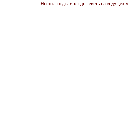
Next
Нефть продолжает дешеветь на ведущих м
Post:
Война Миров.
Сороса
08.11.2024 09: