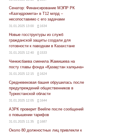
Сенатор: Финансирование МЭПР РК
«Казгидромета» в Т12 млрд –
несопоставимо с его задачами
31.01.2025 13:00
1634
Новые госструктуры из служб
гражданской защиты создали для
готовности к паводкам в Казахстане
31.01.2025 12:40
1533
Чинкисбаева сменила Жамишева на
посту главы фонда «Қазақстан халқына»
31.01.2025 12:15
1624
Средневековая башня обрушилась после
предупреждений общественников в
Туркестанской области
31.01.2025 12:05
1644
АЗРК проверит Beeline после сообщений
о повышении тарифов
31.01.2025 11:35
1687
Около 80 должностных лиц привлекли к