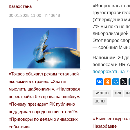
«Вопрос касатель
Казахстана
грузоотправителя
30.01.2025 11:00
43648
(Утверждения ми
7% мы пока не по
либерализацией 
Этот вопрос спо
— сообщил Мынба
Напомним, 20 де
вопросам и HR А
подорожать на 
«Токаев объявил режим тотальной
экономии в стране». «Хватит
мыслить шаблонами!». «Налоговая
БИЛЕТЫ
Ж/Д
К
перестройка без права на ошибку».
ЦЕНЫ
«Почему президент РК публично
поддержал народного писателя?».
Previous
Бывшего журнали
«Приговоры по делам о январских
Навигация
Post:
Назарбаеве
событиях»