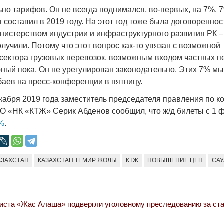
Народ выбрал свет
Странная заб
но тарифов. Он не всегда поднимался, во-первых, на 7%. 
Дарига не ждё
 составил в 2019 году. На этот год тоже была договореннос
17.10.2024 17:00
29972
нистерством индустрии и инфраструктурного развития РК –
Авиакомпании
лучили. Потому что этот вопрос как-то увязан с возможной
мошенниками
сектора грузовых перевозок, возможным входом частных п
30.10.2024 14:
рный пока. Он не урегулирован законодательно. Этих 7% мы
ев на пресс-конференции в пятницу.
кабря 2019 года заместитель председателя правления по 
О «НК «КТЖ» Серик Абденов сообщил, что ж/д билеты с 1
7%
.
Война Мир
АЗАХСТАН
КАЗАХСТАН ТЕМИР ЖОЛЫ
КТЖ
ПОВЫШЕНИЕ ЦЕН
САУ
ста «Жас Алаша» подвергли уголовному преследованию за ста