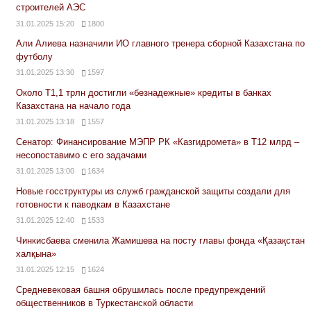
строителей АЭС
31.01.2025 15:20
1800
Али Алиева назначили ИО главного тренера сборной Казахстана по
футболу
31.01.2025 13:30
1597
Около Т1,1 трлн достигли «безнадежные» кредиты в банках
Казахстана на начало года
31.01.2025 13:18
1557
Сенатор: Финансирование МЭПР РК «Казгидромета» в Т12 млрд –
несопоставимо с его задачами
31.01.2025 13:00
1634
Новые госструктуры из служб гражданской защиты создали для
готовности к паводкам в Казахстане
31.01.2025 12:40
1533
Чинкисбаева сменила Жамишева на посту главы фонда «Қазақстан
халқына»
31.01.2025 12:15
1624
Средневековая башня обрушилась после предупреждений
общественников в Туркестанской области