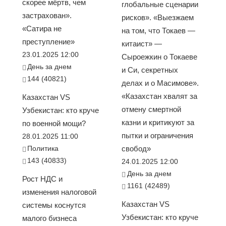
скорее мёртв, чем
глобальные сценарии
застрахован».
рисков». «Выезжаем
«Сатира не
на том, что Токаев —
преступление»
китаист» —
23.01.2025 12:00
Сыроежкин о Токаеве
День за днем
и Си, секретных
144 (40821)
делах и о Масимове».
«Казахстан хвалят за
Казахстан VS
отмену смертной
Узбекистан: кто круче
казни и критикуют за
по военной мощи?
пытки и ограничения
28.01.2025 11:00
Политика
свобод»
143 (40833)
24.01.2025 12:00
День за днем
Рост НДС и
1161 (42489)
изменения налоговой
Казахстан VS
системы коснутся
Узбекистан: кто круче
малого бизнеса