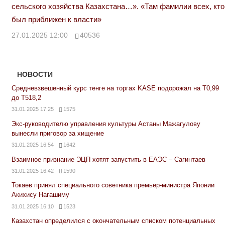
сельского хозяйства Казахстана…». «Там фамилии всех, кто
был приближен к власти»
27.01.2025 12:00
40536
НОВОСТИ
Средневзвешенный курс тенге на торгах KASE подорожал на Т0,99
до Т518,2
31.01.2025 17:25
1575
Экс-руководителю управления культуры Астаны Мажагулову
вынесли приговор за хищение
31.01.2025 16:54
1642
Взаимное признание ЭЦП хотят запустить в ЕАЭС – Сагинтаев
31.01.2025 16:42
1590
Токаев принял специального советника премьер-министра Японии
Акихису Нагашиму
31.01.2025 16:10
1523
Казахстан определился с окончательным списком потенциальных