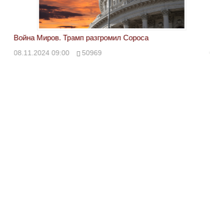
Война Миров. Трамп разгромил Сороса
Вой
08.11.2024 09:00
50969
08.