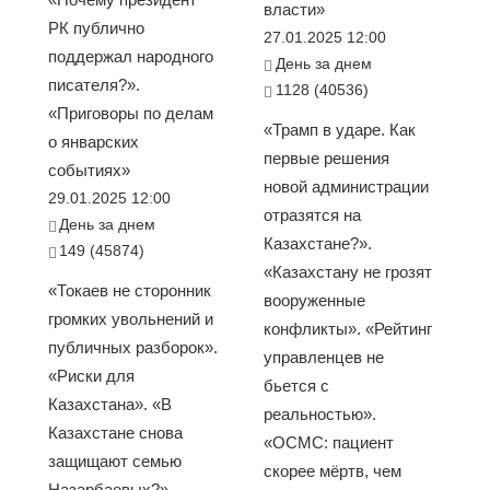
власти»
РК публично
27.01.2025 12:00
поддержал народного
День за днем
писателя?».
1128 (40536)
«Приговоры по делам
«Трамп в ударе. Как
о январских
первые решения
событиях»
новой администрации
29.01.2025 12:00
отразятся на
День за днем
Казахстане?».
149 (45874)
«Казахстану не грозят
«Токаев не сторонник
вооруженные
громких увольнений и
конфликты». «Рейтинг
публичных разборок».
управленцев не
«Риски для
бьется с
Казахстана». «В
реальностью».
Казахстане снова
«ОСМС: пациент
защищают семью
скорее мёртв, чем
Назарбаевых?».