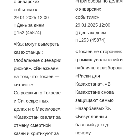
«Приговоры по делам
о январских
о январских
событиях»
событиях»
29.01.2025 12:00
День за днем
29.01.2025 12:00
152 (45874)
День за днем
1253 (45874)
«Как могут вымереть
«Токаев не сторонник
казахстанцы:
громких увольнений и
глобальные сценарии
публичных разборок».
рисков». «Выезжаем
«Риски для
на том, что Токаев —
Казахстана». «В
китаист» —
Казахстане снова
Сыроежкин о Токаеве
защищают семью
и Си, секретных
Назарбаевых?».
делах и о Масимове».
«Безусловный
«Казахстан хвалят за
базовый доход:
отмену смертной
почему
казни и критикуют за