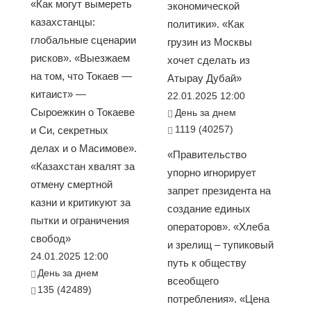
«Как могут вымереть
экономической
казахстанцы:
политики». «Как
глобальные сценарии
грузин из Москвы
рисков». «Выезжаем
хочет сделать из
на том, что Токаев —
Атырау Дубай»
китаист» —
22.01.2025 12:00
Сыроежкин о Токаеве
День за днем
1119 (40257)
и Си, секретных
делах и о Масимове».
«Правительство
«Казахстан хвалят за
упорно игнорирует
отмену смертной
запрет президента на
казни и критикуют за
создание единых
пытки и ограничения
операторов». «Хлеба
свобод»
и зрелищ – тупиковый
24.01.2025 12:00
путь к обществу
День за днем
всеобщего
135 (42489)
потребления». «Цена