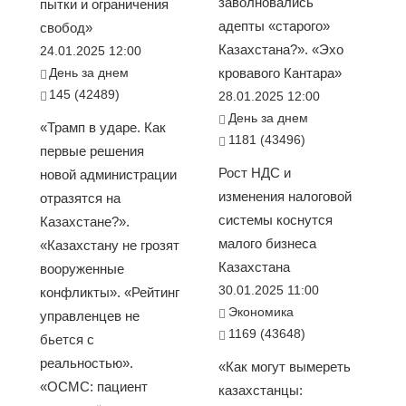
заволновались
пытки и ограничения
адепты «старого»
свобод»
Казахстана?». «Эхо
24.01.2025 12:00
День за днем
кровавого Кантара»
145 (42489)
28.01.2025 12:00
День за днем
«Трамп в ударе. Как
1181 (43496)
первые решения
Рост НДС и
новой администрации
изменения налоговой
отразятся на
системы коснутся
Казахстане?».
малого бизнеса
«Казахстану не грозят
Казахстана
вооруженные
30.01.2025 11:00
конфликты». «Рейтинг
Экономика
управленцев не
1169 (43648)
бьется с
реальностью».
«Как могут вымереть
«ОСМС: пациент
казахстанцы: