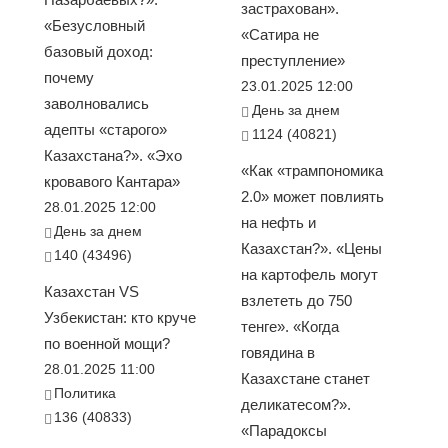
застрахован».
«Безусловный
«Сатира не
базовый доход:
преступление»
почему
23.01.2025 12:00
заволновались
День за днем
адепты «старого»
1124 (40821)
Казахстана?». «Эхо
«Как «трампономика
кровавого Кантара»
2.0» может повлиять
28.01.2025 12:00
на нефть и
День за днем
Казахстан?». «Цены
140 (43496)
на картофель могут
Казахстан VS
взлететь до 750
Узбекистан: кто круче
тенге». «Когда
по военной мощи?
говядина в
28.01.2025 11:00
Казахстане станет
Политика
деликатесом?».
136 (40833)
«Парадоксы