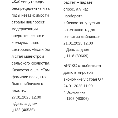
«Кабмин утвердил
растет – падает
беспрецедентный за
спрос, а у нас
годы независимости
наоборот».
страны нацпроект
«Казахстан упустил
модернизации
возможность для
энергетического и
развития майнинга»
коммунального
21.01.2025 12:00
секторов». «Если бы
День за днем
1118 (39669)
я стал министром
сельского хозяйства
БРИКС отвоёвывает
Казахстана…». «Там
долю в мировой
фамилии всех, кто
экономике у стран G7
был приближен к
24.01.2025 11:00
власти»
Экономика
27.01.2025 12:00
1105 (40906)
День за днем
135 (40536)