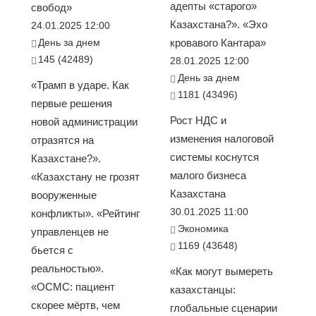
адепты «старого»
свобод»
Казахстана?». «Эхо
24.01.2025 12:00
День за днем
кровавого Кантара»
145 (42489)
28.01.2025 12:00
День за днем
«Трамп в ударе. Как
1181 (43496)
первые решения
Рост НДС и
новой администрации
изменения налоговой
отразятся на
системы коснутся
Казахстане?».
малого бизнеса
«Казахстану не грозят
Казахстана
вооруженные
30.01.2025 11:00
конфликты». «Рейтинг
Экономика
управленцев не
1169 (43648)
бьется с
реальностью».
«Как могут вымереть
«ОСМС: пациент
казахстанцы:
скорее мёртв, чем
глобальные сценарии