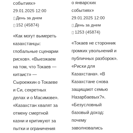
о январских
событиях»
событиях»
29.01.2025 12:00
День за днем
29.01.2025 12:00
152 (45874)
День за днем
1253 (45874)
«Как могут вымереть
«Токаев не сторонник
казахстанцы:
громких увольнений и
глобальные сценарии
публичных разборок».
рисков». «Выезжаем
«Риски для
на том, что Токаев —
Казахстана». «В
китаист» —
Казахстане снова
Сыроежкин о Токаеве
защищают семью
и Си, секретных
Назарбаевых?».
делах и о Масимове».
«Безусловный
«Казахстан хвалят за
базовый доход:
отмену смертной
почему
казни и критикуют за
заволновались
пытки и ограничения