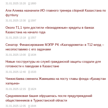
31.01.2025 15:20
1800
Али Алиева назначили ИО главного тренера сборной Казахстана по
футболу
31.01.2025 13:30
1597
Около Т1,1 трлн достигли «безнадежные» кредиты в банках
Казахстана на начало года
31.01.2025 13:18
1557
Сенатор: Финансирование МЭПР РК «Казгидромета» в Т12 млрд –
несопоставимо с его задачами
31.01.2025 13:00
1634
Новые госструктуры из служб гражданской защиты создали для
готовности к паводкам в Казахстане
31.01.2025 12:40
1533
Чинкисбаева сменила Жамишева на посту главы фонда «Қазақстан
халқына»
31.01.2025 12:15
1624
Средневековая башня обрушилась после предупреждений
общественников в Туркестанской области
31.01.2025 12:05
1644