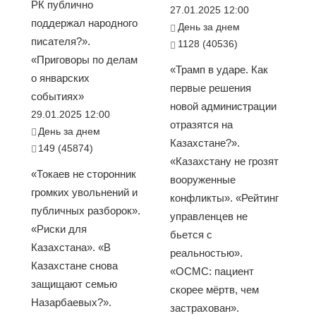
РК публично
27.01.2025 12:00
поддержал народного
День за днем
писателя?».
1128 (40536)
«Приговоры по делам
«Трамп в ударе. Как
о январских
первые решения
событиях»
новой администрации
29.01.2025 12:00
отразятся на
День за днем
Казахстане?».
149 (45874)
«Казахстану не грозят
«Токаев не сторонник
вооруженные
громких увольнений и
конфликты». «Рейтинг
публичных разборок».
управленцев не
«Риски для
бьется с
Казахстана». «В
реальностью».
Казахстане снова
«ОСМС: пациент
защищают семью
скорее мёртв, чем
Назарбаевых?».
застрахован».