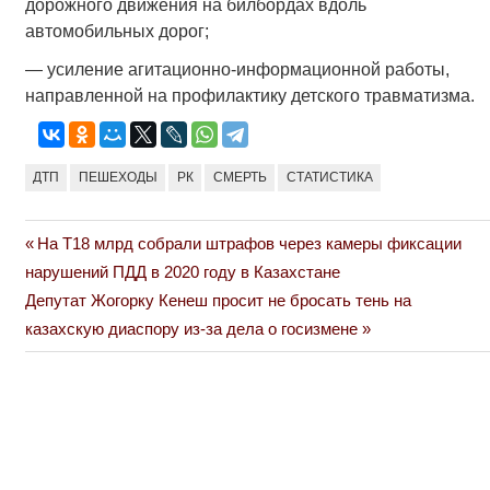
дорожного движения на билбордах вдоль
автомобильных дорог;
— усиление агитационно-информационной работы,
направленной на профилактику детского травматизма.
ДТП
ПЕШЕХОДЫ
РК
СМЕРТЬ
СТАТИСТИКА
Previous
На Т18 млрд собрали штрафов через камеры фиксации
Навигация
Post:
нарушений ПДД в 2020 году в Казахстане
по
Next
Депутат Жогорку Кенеш просит не бросать тень на
Post:
казахскую диаспору из-за дела о госизмене
записям