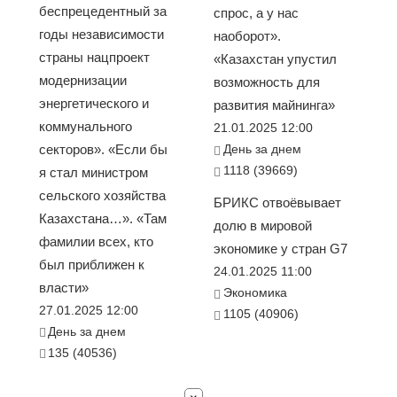
беспрецедентный за
спрос, а у нас
годы независимости
наоборот».
страны нацпроект
«Казахстан упустил
модернизации
возможность для
энергетического и
развития майнинга»
коммунального
21.01.2025 12:00
секторов». «Если бы
День за днем
1118 (39669)
я стал министром
сельского хозяйства
БРИКС отвоёвывает
Казахстана…». «Там
долю в мировой
фамилии всех, кто
экономике у стран G7
был приближен к
24.01.2025 11:00
власти»
Экономика
27.01.2025 12:00
1105 (40906)
День за днем
135 (40536)