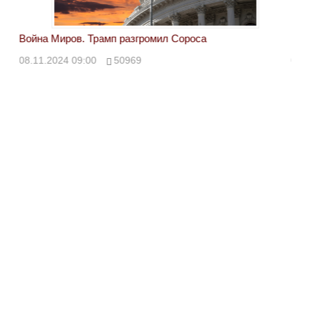
Война Миров. Трамп разгромил Сороса
Вой
08.11.2024 09:00
50969
08.