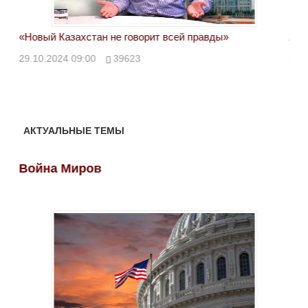
«Новый Казахстан не говорит всей правды»
Лон
ми
29.10.2024 09:00
39623
28.
АКТУАЛЬНЫЕ ТЕМЫ
Война Миров
Во