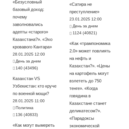
«Безусловный
«Сатира не
базовый доход:
преступление»
почему
23.01.2025 12:00
заволновались
День за днем
адепты «старого»
1124 (40821)
Казахстана?». «Эхо
«Как «трампономика
кровавого Кантара»
2.0» может повлиять
28.01.2025 12:00
на нефть и
День за днем
Казахстан?». «Цены
140 (43496)
на картофель могут
Казахстан VS
взлететь до 750
Узбекистан: кто круче
тенге». «Когда
по военной мощи?
говядина в
28.01.2025 11:00
Казахстане станет
Политика
деликатесом?».
136 (40833)
«Парадоксы
«Как могут вымереть
экономической