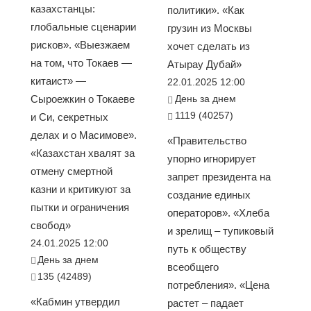
казахстанцы:
политики». «Как
глобальные сценарии
грузин из Москвы
рисков». «Выезжаем
хочет сделать из
на том, что Токаев —
Атырау Дубай»
китаист» —
22.01.2025 12:00
Сыроежкин о Токаеве
День за днем
1119 (40257)
и Си, секретных
делах и о Масимове».
«Правительство
«Казахстан хвалят за
упорно игнорирует
отмену смертной
запрет президента на
казни и критикуют за
создание единых
пытки и ограничения
операторов». «Хлеба
свобод»
и зрелищ – тупиковый
24.01.2025 12:00
путь к обществу
День за днем
всеобщего
135 (42489)
потребления». «Цена
«Кабмин утвердил
растет – падает