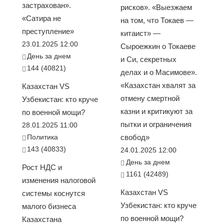
застрахован».
рисков». «Выезжаем
«Сатира не
на том, что Токаев —
преступление»
китаист» —
23.01.2025 12:00
Сыроежкин о Токаеве
День за днем
и Си, секретных
144 (40821)
делах и о Масимове».
«Казахстан хвалят за
Казахстан VS
отмену смертной
Узбекистан: кто круче
казни и критикуют за
по военной мощи?
пытки и ограничения
28.01.2025 11:00
Политика
свобод»
143 (40833)
24.01.2025 12:00
День за днем
Рост НДС и
1161 (42489)
изменения налоговой
Казахстан VS
системы коснутся
Узбекистан: кто круче
малого бизнеса
по военной мощи?
Казахстана