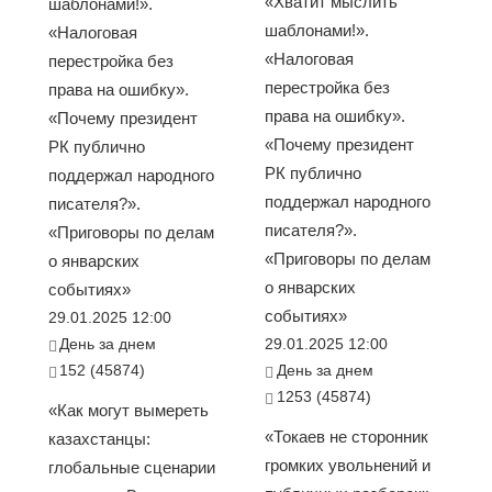
«Хватит мыслить
шаблонами!».
шаблонами!».
«Налоговая
«Налоговая
перестройка без
перестройка без
права на ошибку».
права на ошибку».
«Почему президент
«Почему президент
РК публично
РК публично
поддержал народного
поддержал народного
писателя?».
писателя?».
«Приговоры по делам
«Приговоры по делам
о январских
о январских
событиях»
событиях»
29.01.2025 12:00
День за днем
29.01.2025 12:00
152 (45874)
День за днем
1253 (45874)
«Как могут вымереть
«Токаев не сторонник
казахстанцы:
громких увольнений и
глобальные сценарии