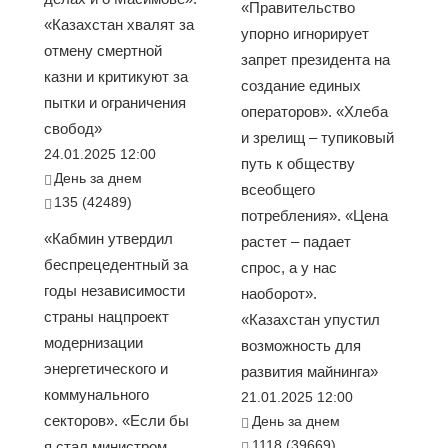
«Правительство
«Казахстан хвалят за
упорно игнорирует
отмену смертной
запрет президента на
казни и критикуют за
создание единых
пытки и ограничения
операторов». «Хлеба
свобод»
и зрелищ – тупиковый
24.01.2025 12:00
путь к обществу
День за днем
всеобщего
135 (42489)
потребления». «Цена
«Кабмин утвердил
растет – падает
беспрецедентный за
спрос, а у нас
годы независимости
наоборот».
страны нацпроект
«Казахстан упустил
модернизации
возможность для
энергетического и
развития майнинга»
коммунального
21.01.2025 12:00
секторов». «Если бы
День за днем
1118 (39669)
я стал министром