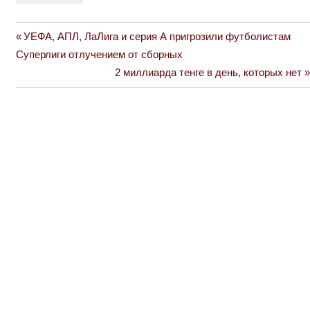
Previous
УЕФА, АПЛ, ЛаЛига и серия А пригрозили футболистам
Навигация
Post:
Суперлиги отлучением от сборных
по
Next
2 миллиарда тенге в день, которых нет
Post:
записям