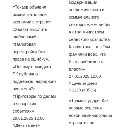
модернизации
«Токаев объявил
энергетического и
режим тотальной
коммунального
экономии в стране».
секторов». «Если бы
«Хватит мыслить
я стал министром
шаблонами!».
сельского хозяйства
«Налоговая
Казахстана…». «Там
перестройка без
фамилии всех, кто
права на ошибку».
был приближен к
«Почему президент
власти»
РК публично
27.01.2025 12:00
поддержал народного
День за днем
писателя?».
1128 (40536)
«Приговоры по делам
«Трамп в ударе. Как
о январских
первые решения
событиях»
новой администрации
29.01.2025 12:00
отразятся на
День за днем