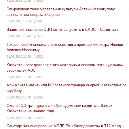
31.01.2025 17:25
1575
Экс-руководителю управления культуры Астаны Мажагулову
вынесли приговор за хищение
31.01.2025 16:54
1642
Взаимное признание ЭЦП хотят запустить в ЕАЭС – Сагинтаев
31.01.2025 16:42
1590
Токаев принял специального советника премьер-министра Японии
Акихису Нагашиму
31.01.2025 16:10
1523
Казахстан определился с окончательным списком потенциальных
строителей АЭС
31.01.2025 15:20
1800
Али Алиева назначили ИО главного тренера сборной Казахстана по
футболу
31.01.2025 13:30
1597
Около Т1,1 трлн достигли «безнадежные» кредиты в банках
Казахстана на начало года
31.01.2025 13:18
1557
Сенатор: Финансирование МЭПР РК «Казгидромета» в Т12 млрд –