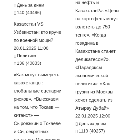
на нефть и
День за днем
Казахстан?». «Цены
140 (43496)
на картофель могут
Казахстан VS
взлететь до 750
Узбекистан: кто круче
тенге». «Когда
по военной мощи?
говядина в
28.01.2025 11:00
Казахстане станет
Политика
деликатесом?».
136 (40833)
«Парадоксы
«Как могут вымереть
экономической
казахстанцы:
политики». «Как
глобальные сценарии
грузин из Москвы
рисков». «Выезжаем
хочет сделать из
на том, что Токаев —
Атырау Дубай»
китаист» —
22.01.2025 12:00
Сыроежкин о Токаеве
День за днем
1119 (40257)
и Си, секретных
делах и о Масимове».