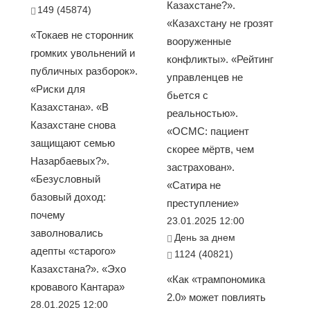
Казахстане?».
149 (45874)
«Казахстану не грозят
«Токаев не сторонник
вооруженные
громких увольнений и
конфликты». «Рейтинг
публичных разборок».
управленцев не
«Риски для
бьется с
Казахстана». «В
реальностью».
Казахстане снова
«ОСМС: пациент
защищают семью
скорее мёртв, чем
Назарбаевых?».
застрахован».
«Безусловный
«Сатира не
базовый доход:
преступление»
почему
23.01.2025 12:00
заволновались
День за днем
адепты «старого»
1124 (40821)
Казахстана?». «Эхо
«Как «трампономика
кровавого Кантара»
2.0» может повлиять
28.01.2025 12:00