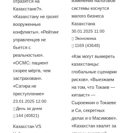
изменения налоговой
отразятся на
системы коснутся
Казахстане?».
малого бизнеса
«Казахстану не грозят
Казахстана
вооруженные
30.01.2025 11:00
конфликты». «Рейтинг
Экономика
управленцев не
1169 (43648)
бьется с
реальностью».
«Как могут вымереть
«ОСМС: пациент
казахстанцы:
скорее мёртв, чем
глобальные сценарии
застрахован».
рисков». «Выезжаем
«Сатира не
на том, что Токаев —
преступление»
китаист» —
23.01.2025 12:00
Сыроежкин о Токаеве
День за днем
и Си, секретных
144 (40821)
делах и о Масимове».
«Казахстан хвалят за
Казахстан VS