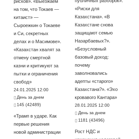
публичных разборок».
рисков». «Выезжаем
«Риски для
на том, что Токаев —
Казахстана». «В
китаист» —
Казахстане снова
Сыроежкин о Токаеве
защищают семью
и Си, секретных
Назарбаевых?».
делах и о Масимове».
«Безусловный
«Казахстан хвалят за
базовый доход:
отмену смертной
почему
казни и критикуют за
заволновались
пытки и ограничения
адепты «старого»
свобод»
Казахстана?». «Эхо
24.01.2025 12:00
День за днем
кровавого Кантара»
145 (42489)
28.01.2025 12:00
День за днем
«Трамп в ударе. Как
1181 (43496)
первые решения
Рост НДС и
новой администрации