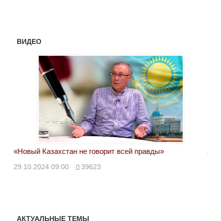
ВИДЕО
«Новый Казахстан не говорит всей правды»
Лон
ми
29.10.2024 09:00
39623
28.
АКТУАЛЬНЫЕ ТЕМЫ