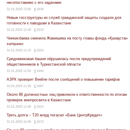
несопоставимо с его задачами
31.01.2025 13:00
1634
Новые госструктуры из служб гражданской защиты создали для
готовности к паводкам в Казахстане
31.01.2025 12:40
1533
Чинкисбаева сменила Жамишева на посту главы фонда «Қазақстан
халқына»
31.01.2025 12:15
1624
Средневековая башня обрушилась после предупреждений
общественников в Туркестанской области
31.01.2025 12:05
1644
АЗРК проверит Beeline после сообщений о повышении тарифов
31.01.2025 11:35
1687
Около 80 должностных лиц привлекли к ответственности по итогам
проверок минпросвета в Казахстане
31.01.2025 11:00
1612
Треть долга – Т20 млрд погасил «Банк ЦентрКредит»
31.01.2025 10:45
1673