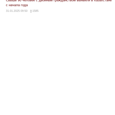
Свыше 90 человек с двойным гражданством выявили в Казахстане
с начала года
31.01.2025 09:50
1585