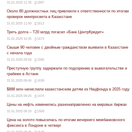
31.01.2025 11:35
1687
Около 80 должностных лиц привлекли к ответственности по итогам
проверок минпросвета в Казахстане
31.01.2025 11:00
1612
Треть долга – Т20 млрд погасил «Банк ЦентрКредит»
31.01.2025 10:45
1673
Свыше 90 человек с двойным гражданством выявили в Казахстане
с начала года
31.01.2025 09:50
1585
Преступную группу задержали по подозрению в вымогательстве и
грабеже в Астане
31.01.2025 09:40
1639
$888 млн начислили казахстанским детям из Нацфонда в 2025 году
31.01.2025 09:25
1474
Цены на нефть изменились разнонаправленно на мировых биржах
31.01.2025 09:10
1509
Цена на золото повысилась по итогам вечернего межбанковского
фиксинга в Лондоне в четверг
31.01.2025 08:45
1548