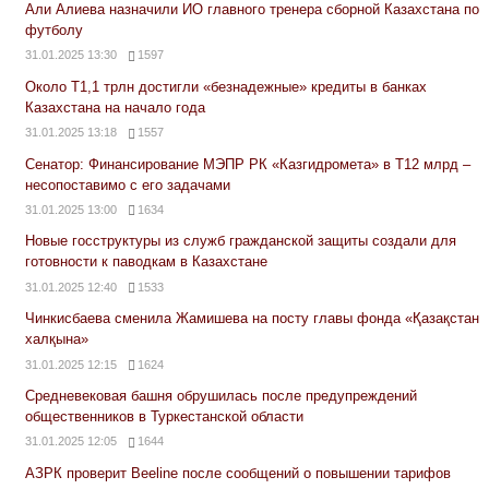
Али Алиева назначили ИО главного тренера сборной Казахстана по
футболу
31.01.2025 13:30
1597
Около Т1,1 трлн достигли «безнадежные» кредиты в банках
Казахстана на начало года
31.01.2025 13:18
1557
Сенатор: Финансирование МЭПР РК «Казгидромета» в Т12 млрд –
несопоставимо с его задачами
31.01.2025 13:00
1634
Новые госструктуры из служб гражданской защиты создали для
готовности к паводкам в Казахстане
31.01.2025 12:40
1533
Чинкисбаева сменила Жамишева на посту главы фонда «Қазақстан
халқына»
31.01.2025 12:15
1624
Средневековая башня обрушилась после предупреждений
общественников в Туркестанской области
31.01.2025 12:05
1644
АЗРК проверит Beeline после сообщений о повышении тарифов