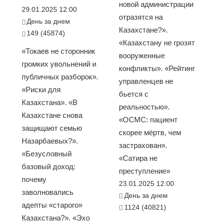
новой администрации
29.01.2025 12:00
отразятся на
День за днем
Казахстане?».
149 (45874)
«Казахстану не грозят
«Токаев не сторонник
вооруженные
громких увольнений и
конфликты». «Рейтинг
публичных разборок».
управленцев не
«Риски для
бьется с
Казахстана». «В
реальностью».
Казахстане снова
«ОСМС: пациент
защищают семью
скорее мёртв, чем
Назарбаевых?».
застрахован».
«Безусловный
«Сатира не
базовый доход:
преступление»
почему
23.01.2025 12:00
заволновались
День за днем
адепты «старого»
1124 (40821)
Казахстана?». «Эхо