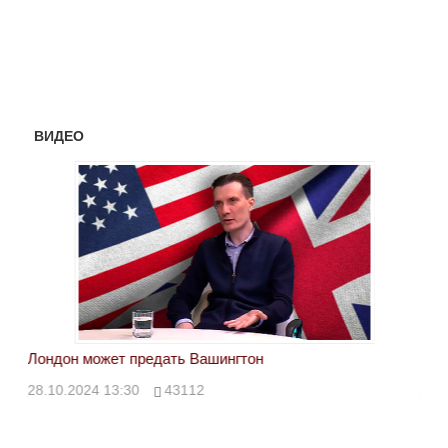
ВИДЕО
Лондон может предать Вашингтон
Эле
28.10.2024 13:30
43112
24.