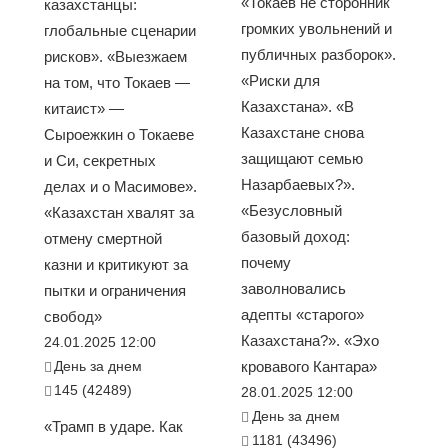
«Токаев не сторонник
казахстанцы:
громких увольнений и
глобальные сценарии
публичных разборок».
рисков». «Выезжаем
«Риски для
на том, что Токаев —
Казахстана». «В
китаист» —
Казахстане снова
Сыроежкин о Токаеве
защищают семью
и Си, секретных
Назарбаевых?».
делах и о Масимове».
«Безусловный
«Казахстан хвалят за
базовый доход:
отмену смертной
почему
казни и критикуют за
заволновались
пытки и ограничения
адепты «старого»
свобод»
Казахстана?». «Эхо
24.01.2025 12:00
День за днем
кровавого Кантара»
145 (42489)
28.01.2025 12:00
День за днем
«Трамп в ударе. Как
1181 (43496)