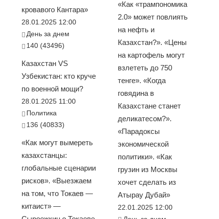
«Как «трампономика
кровавого Кантара»
2.0» может повлиять
28.01.2025 12:00
на нефть и
День за днем
Казахстан?». «Цены
140 (43496)
на картофель могут
Казахстан VS
взлететь до 750
Узбекистан: кто круче
тенге». «Когда
по военной мощи?
говядина в
28.01.2025 11:00
Казахстане станет
Политика
деликатесом?».
136 (40833)
«Парадоксы
«Как могут вымереть
экономической
казахстанцы:
политики». «Как
глобальные сценарии
грузин из Москвы
рисков». «Выезжаем
хочет сделать из
на том, что Токаев —
Атырау Дубай»
китаист» —
22.01.2025 12:00
Сыроежкин о Токаеве
День за днем