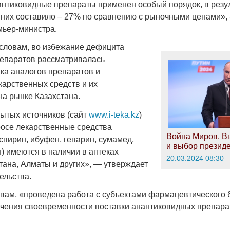
 антиковидные препараты применен особый порядок, в резул
 них составило – 27% по сравнению с рыночными ценами»,
мьер-министра.
о словам, во избежание дефицита
епаратов рассматривалась
ка аналогов препаратов и
карственных средств и их
на рынке Казахстана.
ытых источников (сайт
www.i-teka.kz
)
росе лекарственные средства
Война Миров. В
спирин, ибуфен, гепарин, сумамед,
и выбор презид
н) имеются в наличии в аптеках
20.03.2024 08:30
тана, Алматы и других», — утверждает
ельства.
ловам, «проведена работа с субъектами фармацевтического 
чения своевременности поставки анантиковидных препара