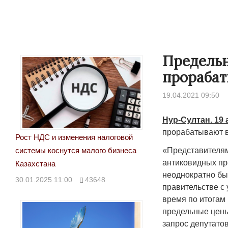
Предельн
прорабат
19.04.2021 09:50
Нур-Султан. 19 
прорабатывают в
Рост НДС и изменения налоговой
«Представителям
системы коснутся малого бизнеса
т всей
Лондон может предать Вашингтон
Электрический колхо
антиковидных пр
Казахстана
неоднократно бы
28.10.2024 13:30
43112
24.10.2024 18:00
4
30.01.2025 11:00
43648
правительстве с
время по итогам
предельные цены
запрос депутато