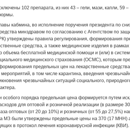
сключены 102 препарата, из них 43 – гели, мази, капли, 59 
формы.
главы кабмина, во исполнение поручения президента по сн
редства минздравом по согласованию с Агентством по защ
Война Мир
РК) утверждены правила регулирования, формирования пр
рственные средства, а также медицинские изделия в рамках
о объема бесплатной медицинской помощи и (или) в систем
оциального медицинского страхования (ОСМС), которым пр
формирования предельных цен на лекарственные средства
 мероприятий, в том числе карантина, введения чрезвычай
икновения чрезвычайных ситуаций социального, природног
актера.
 особого порядка предельная цена формируется путем ис
Война Миров.
сходов для оптовой и розничной реализации (в размере 30
Сороса
аза оптовых (от 20 до 10%) и розничных (от 55 до 27,5%) на
да МЗ были утверждены предельные цены на 370 (17 МНН)
08.11.2024 09:
дящих в протокол лечения коронавирусной инфекции (КВИ).