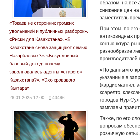
образом, на все
снижение цен на
заместитель пре
«Токаев не сторонник громких
При этом, по ег
увольнений и публичных разборок».
антиковидных пр
«Риски для Казахстана». «В
конъюнктура рын
Казахстане снова защищают семью
разнообразие ле
Назарбаевых?». «Безусловный
производителей 
базовый доход: почему
«По данным откр
заволновались адепты «старого»
указанные в зап
Казахстана?». «Эхо кровавого
(кардиомагнил, а
Кантара»
ксарелто, клекса
28.01.2025 12:00
43496
городов Нур-Сул
замглавы правит
Также, по его с
вопросам обеспе
розничную сеть».