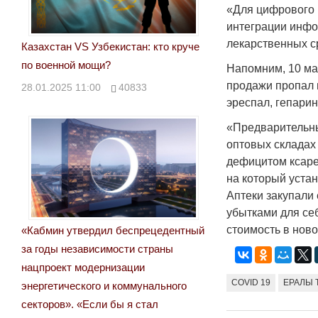
«Для цифрового 
интеграции инфо
лекарственных с
Казахстан VS Узбекистан: кто круче
по военной мощи?
Напомним, 10 ма
продажи пропал 
28.01.2025 11:00
40833
эреспал, гепарин
«Предварительный
оптовых складах
дефицитом ксаре
на который устан
Аптеки закупали 
убытками для се
стоимость в нов
«Кабмин утвердил беспрецедентный
за годы независимости страны
нацпроект модернизации
COVID 19
ЕРАЛЫ 
энергетического и коммунального
секторов». «Если бы я стал