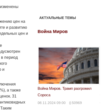
– изменены
АКТУАЛЬНЫЕ ТЕМЫ
ижению цен на
ите и развитию
ов
Война Миров
Войн
едельных цен и
е
едусмотрен
 в период
ного
о и
ключения
 Трамп разгромил
Война Миров. Трамп разгромил
Война 
%), а также
Сороса
Сорос
ценок. 31
 антиковидных
00
50969
08.11.2024 09:00
50969
08.11.
 Таким