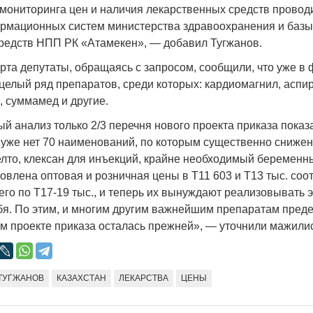
мониторинга цен и наличия лекарственных средств проводи
рмационных систем министерства здравоохранения и баз
редств НПП РК «Атамекен», — добавил Тугжанов.
рта депутаты, обращаясь с запросом, сообщили, что уже в 
целый ряд препаратов, среди которых: кардиомагнил, аспир
, суммамед и другие.
 анализ только 2/3 перечня нового проекта приказа показа
 уже нет 70 наименований, по которым существенно снижен
лто, клексан для инъекций, крайне необходимый беремен
овлена оптовая и розничная цены в Т11 603 и Т13 тыс. соо
его по Т17-19 тыс., и теперь их вынуждают реализовывать э
бя. По этим, и многим другим важнейшим препаратам пред
ом проекте приказа осталась прежней», — уточнили мажили
ТУГЖАНОВ
КАЗАХСТАН
ЛЕКАРСТВА
ЦЕНЫ