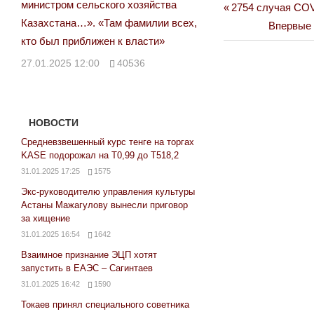
министром сельского хозяйства
Previous
2754 случая COV
Навигация
Казахстана…». «Там фамилии всех,
Post:
Next
Впервые 
по
кто был приближен к власти»
Post:
записям
27.01.2025 12:00
40536
НОВОСТИ
Средневзвешенный курс тенге на торгах
KASE подорожал на Т0,99 до Т518,2
31.01.2025 17:25
1575
Экс-руководителю управления культуры
Астаны Мажагулову вынесли приговор
за хищение
31.01.2025 16:54
1642
Взаимное признание ЭЦП хотят
запустить в ЕАЭС – Сагинтаев
31.01.2025 16:42
1590
Токаев принял специального советника