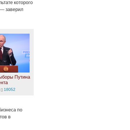
ьтате которого
 — заверил
ыборы Путина
ента
18052
бизнеса по
тов в