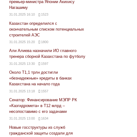
премьер-министра Японии Акихису
Нагашиму
31.01.2025 16:10
1523
Казахстан определился с
окончательным списком потенциальных
строителей АЭС
31.01.2025 15:20
1800
Али Алиева назначили ИО главного
тренера сборной Казахстана по футболу
31.01.2025 13:30
1597
Около Т1,1 трлн достигли
«безнадежные» кредиты в банках
Казахстана на начало года
31.01.2025 13:18
1557
Сенатор: Финансирование МЭПР РК
«Казгидромета» в Т12 млрд –
несопоставимо с его задачами
31.01.2025 13:00
1634
Новые госструктуры из служб
гражданской защиты создали для