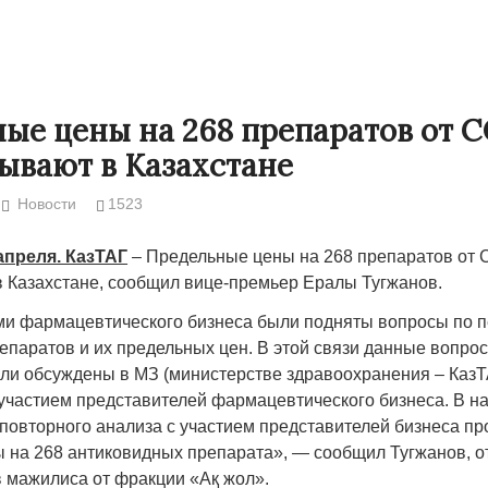
ые цены на 268 препаратов от C
ывают в Казахстане
Новости
1523
апреля. КазТАГ
– Предельные цены на 268 препаратов от 
 Казахстане, сообщил вице-премьер Ералы Тугжанов.
и фармацевтического бизнеса были подняты вопросы по 
з
БРИКС: Казахстан между
Санкции блок
епаратов и их предельных цен. В этой связи данные вопро
глобальным Югом и коллективным
военных Су-25
ли обсуждены в МЗ (министерстве здравоохранения – КазТ
0601
 участием представителей фармацевтического бизнеса. В н
Западом
казнокрады. 
 повторного анализа с участием представителей бизнеса п
объявили вой
24.10.2024 16:00
39124
 на 268 антиковидных препарата», — сообщил Тугжанов, о
23.10.2024 14:
в мажилиса от фракции «Ақ жол».