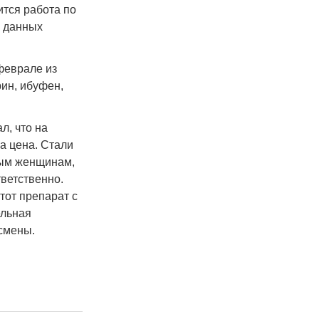
тся работа по
ы данных
феврале из
ин, ибуфен,
л, что на
а цена. Стали
ным женщинам,
тветственно.
тот препарат с
ельная
смены.