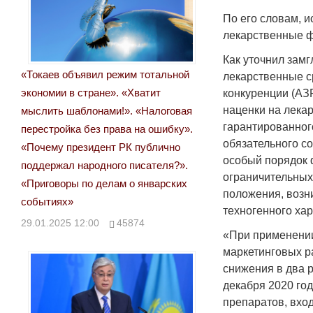
По его словам, и
лекарственные 
Как уточнил зам
«Токаев объявил режим тотальной
лекарственные с
экономии в стране». «Хватит
конкуренции (АЗ
наценки на лека
мыслить шаблонами!». «Налоговая
гарантированног
перестройка без права на ошибку».
обязательного с
«Почему президент РК публично
особый порядок 
поддержал народного писателя?».
ограничительных
«Приговоры по делам о январских
положения, возн
событиях»
техногенного хар
29.01.2025 12:00
45874
«При применении
маркетинговых ра
снижения в два р
декабря 2020 го
препаратов, вхо