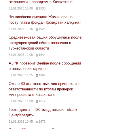
готовности к паводкам в Казахстане
31.01.2025 12:40
1533
Чинкисбаева сменила Жамишева на
посту главы фонда «Қазақстан халқына»
31.01.2025 12:15
1624
Средневековая башня обрушилась после
предупреждений общественников в
Туркестанской области
31.01.2025 12:05
1644
АЗРК проверит Beeline после сообщений
о повышении тарифов
31.01.2025 11:35
1687
Около 80 должностных лиц привлекли к
ответственности по итогам проверок
минпросвета в Казахстане
31.01.2025 11:00
1612
Треть долга – Т20 млрд погасил «Банк
ЦентрКредит»
31.01.2025 10:45
1673