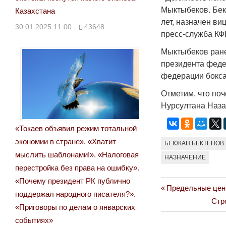
Народ выбрал свет
Мыктыбеков. Бек
Казахстана
лет, назначен в
17.10.2024 17:00
2
30.01.2025 11:00
43648
пресс-служба КФ
Мыктыбеков ране
президента феде
федерации бокса
Отметим, что по
Нурсултана Наза
«Токаев объявил режим тотальной
экономии в стране». «Хватит
БЕКЖАН БЕКТЕНОВ
мыслить шаблонами!». «Налоговая
НАЗНАЧЕНИЕ
перестройка без права на ошибку».
«Почему президент РК публично
Previous
Предельные цены
Навигация
поддержал народного писателя?».
Post:
Nex
Стр
«Приговоры по делам о январских
по
Post
событиях»