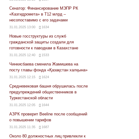
Сенатор: Финансирование МЭПР РК
«Казгидромета» в Т12 млрд –
несопоставимо с его задачами
31.01.2025 13:00
1634
Новые госструктуры из служб
гражданской защиты создали для
готовности к паводкам в Казахстане
31.01.2025 12:40
1533
Чинкисбаева сменила Жамишева на
посту главы фонда «Қазақстан халқына»
31.01.2025 12:15
1624
Средневековая башня обрушилась после
предупреждений общественников в
Туркестанской области
31.01.2025 12:05
1644
АЗРК проверит Beeline после сообщений
о повышении тарифов
31.01.2025 11:35
1687
Около 80 должностных лиц привлекли к