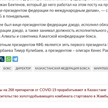
Странная забастовка в Жанаозене.
«Новый Казахс
жан Бектенов, который до него работал на этом посту на п
Дарига не ждёт конфискации.
правды»
ице-президентом федерации по международным делам», — 
9972
Б в понедельник.
Авиакомпании сравнили с
29.10.2024 09:
мошенниками
е был вице-президентом федерации дзюдо, исполнял обяз
30.10.2024 14:00
28888
рации дзюдо, а также занимал должность исполнительного 
 Алматы и советника Азиатской конфедерации бокса.
четным президентом КФБ является зять первого президента
рбаева Тимур Кулибаев, а президентом – олигарх Кенес Ра
Война Мир
БОКС
ДИРЕКТОР
КАЗАХСТАНСКАЯ ФЕДЕРАЦИЯ БОКСА
МАРАТБЕ
 на 268 препаратов от COVID-19 прорабатывают в Казахстане
t
оительство золотодобывающего комбината стартовало в Жамб
: