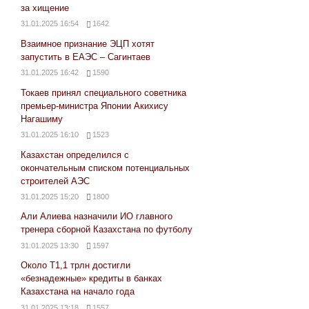
за хищение
31.01.2025 16:54
1642
Взаимное признание ЭЦП хотят
запустить в ЕАЭС – Сагинтаев
31.01.2025 16:42
1590
Токаев принял специального советника
премьер-министра Японии Акихису
Нагашиму
31.01.2025 16:10
1523
Казахстан определился с
окончательным списком потенциальных
строителей АЭС
31.01.2025 15:20
1800
Али Алиева назначили ИО главного
тренера сборной Казахстана по футболу
31.01.2025 13:30
1597
Около Т1,1 трлн достигли
«безнадежные» кредиты в банках
Казахстана на начало года
31.01.2025 13:18
1557