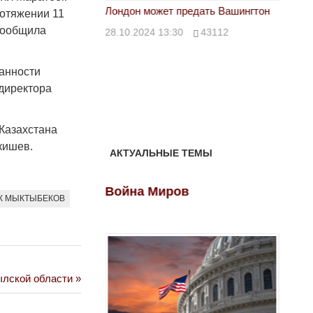
тан не говорит всей
Лондон может предать Вашингтон
Электр
ротяжении 11
сообщила
28.10.2024 13:30
43112
24.10.
00
39623
анности
директора
 Казахстана
кишев.
АКТУАЛЬНЫЕ ТЕМЫ
ов
Война Миров
Войн
К МЫКТЫБЕКОВ
ылской области